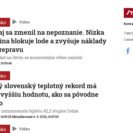
sko
Video
Konta
j sa zmenil na nepoznanie. Nízka
Copyri
ina blokuje lode a zvyšuje náklady
Cookie
repravu
lad na Devín sa momentálne vôbec nejazdí.
, 19:09:48
sko
 slovenský teplotný rekord má
 vyššiu hodnotu, ako sa pôvodne
o
a zaznamenala teplotu 42,2 stupňa Celzia.
, 14:59:28
Aktualizované:
6. 8. 2026, 16:57:00
sko
Video