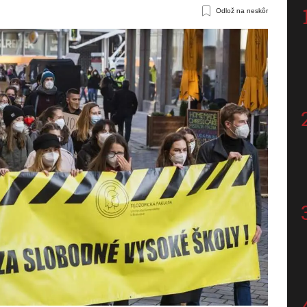
Odlož na neskôr