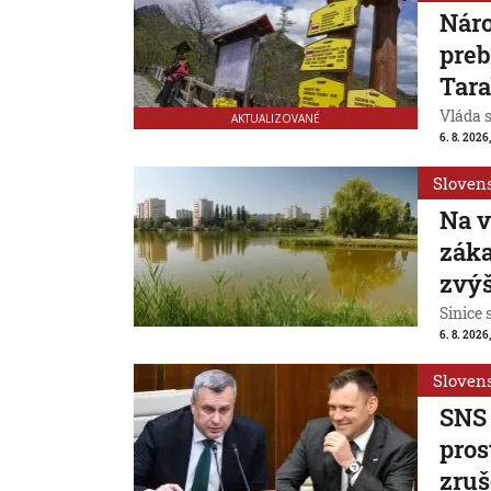
Náro
preb
Tar
Vláda 
AKTUALIZOVANÉ
6. 8. 2026,
Sloven
Na v
záka
zvýš
Sinice 
6. 8. 2026,
Sloven
SNS 
pros
zruš