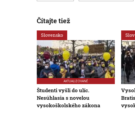
Čítajte tiež
Slovensko
Slo
AKTUALIZOVANÉ
Študenti vyšli do ulíc.
Vysok
Nesúhlasia s novelou
Brati
vysokoškolského zákona
vyso