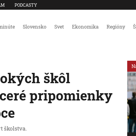
AM
PODCASTY
minúte
Slovensko
Svet
Ekonomika
Regióny
Š
N
okých škôl
aceré pripomienky
bce
rt školstva.