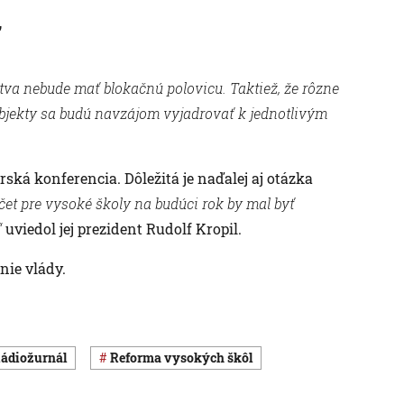
stva nebude mať blokačnú polovicu. Taktiež, že rôzne
bjekty sa budú navzájom vyjadrovať k jednotlivým
ská konferencia. Dôležitá je naďalej aj otázka
očet pre vysoké školy na budúci rok by mal byť
“
uviedol jej prezident Rudolf Kropil.
nie vlády.
Rádiožurnál
reforma vysokých škôl