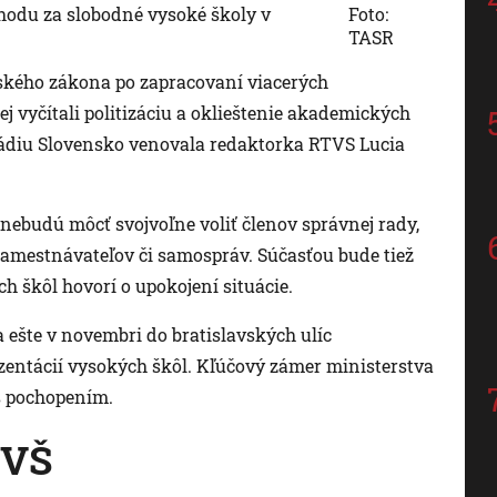
hodu za slobodné vysoké školy v
Foto:
TASR
lského zákona po zapracovaní viacerých
j vyčítali politizáciu a oklieštenie akademických
ádiu Slovensko venovala redaktorka RTVS Lucia
nebudú môcť svojvoľne voliť členov správnej rady,
zamestnávateľov či samospráv. Súčasťou bude tiež
h škôl hovorí o upokojení situácie.
ešte v novembri do bratislavských ulíc
zentácií vysokých škôl. Kľúčový zámer ministerstva
 s pochopením.
 VŠ