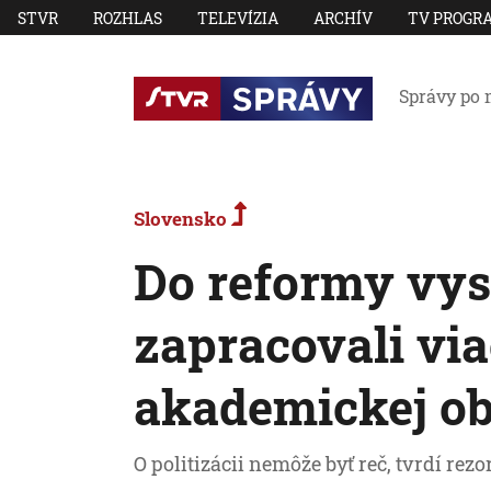
STVR
ROZHLAS
TELEVÍZIA
ARCHÍV
TV PROGR
Správy po 
Slovensko
Do reformy vys
zapracovali vi
akademickej o
O politizácii nemôže byť reč, tvrdí rezo