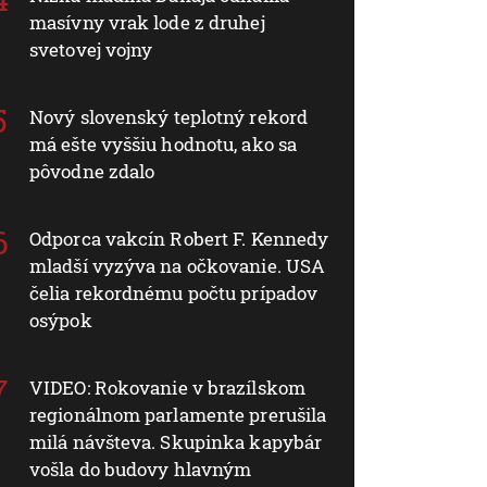
masívny vrak lode z druhej
svetovej vojny
Nový slovenský teplotný rekord
má ešte vyššiu hodnotu, ako sa
pôvodne zdalo
Odporca vakcín Robert F. Kennedy
mladší vyzýva na očkovanie. USA
čelia rekordnému počtu prípadov
osýpok
VIDEO: Rokovanie v brazílskom
regionálnom parlamente prerušila
milá návšteva. Skupinka kapybár
vošla do budovy hlavným