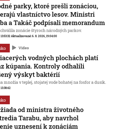
dné parky, ktoré prešli zonáciou,
erajú vlastníctvo lesov. Ministri
aba a Takáč podpísali memorandum
schválila zonácie štyroch národných parkov.
 13:53:32
Aktualizované:
6. 8. 2026, 19:04:00
sko
Video
iacerých vodných plochách platí
z kúpania. Kontroly odhalili
ený výskyt baktérií
sa množia v teplej, stojatej vode bohatej na fosfor a dusík.
 13:38:42
sko
žiada od ministra životného
tredia Tarabu, aby navrhol
enie uznesení k zonáciám