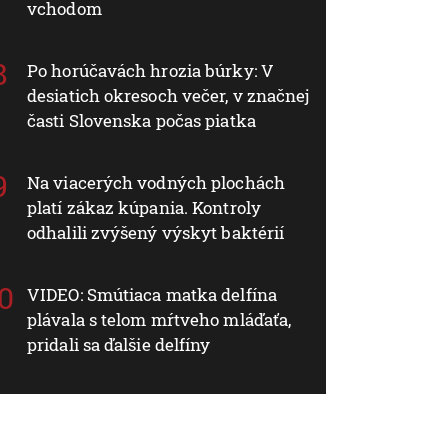
vchodom
Po horúčavách hrozia búrky: V
desiatich okresoch večer, v značnej
časti Slovenska počas piatka
Na viacerých vodných plochách
platí zákaz kúpania. Kontroly
odhalili zvýšený výskyt baktérií
VIDEO: Smútiaca matka delfína
plávala s telom mŕtveho mláďaťa,
pridali sa ďalšie delfíny