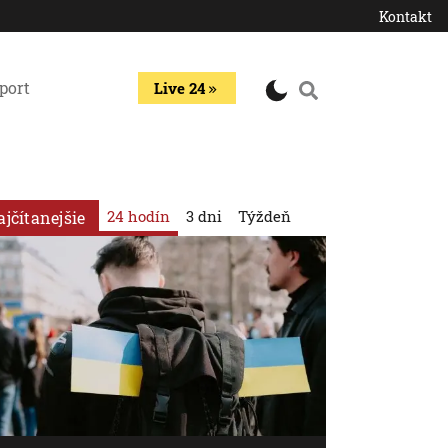
Kontakt
port
Live 24
24 hodín
3 dni
Týždeň
ajčítanejšie