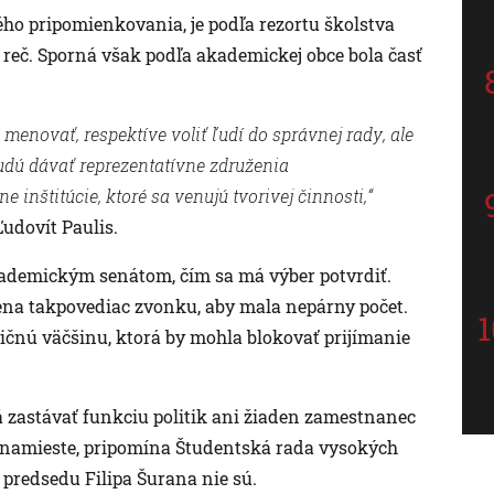
ého pripomienkovania, je podľa rezortu školstva
i reč. Sporná však podľa akademickej obce bola časť
menovať, respektíve voliť ľudí do správnej rady, ale
budú dávať reprezentatívne združenia
inštitúcie, ktoré sa venujú tvorivej činnosti,“
Ľudovít Paulis.
kademickým senátom, čím sa má výber potvrdiť.
lena takpovediac zvonku, aby mala nepárny počet.
čnú väčšinu, ktorá by mohla blokovať prijímanie
á zastávať funkciu politik ani žiaden zamestnanec
la namieste, pripomína Študentská rada vysokých
 predsedu Filipa Šurana nie sú.