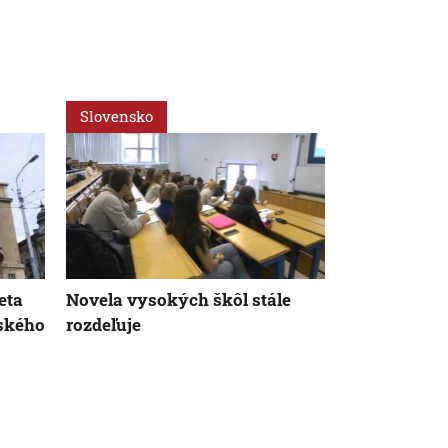
Slovensko
Slovensko
eta
Novela vysokých škôl stále
Dunaj sa zm
ského
rozdeľuje
Nízka hladin
zvyšuje nák