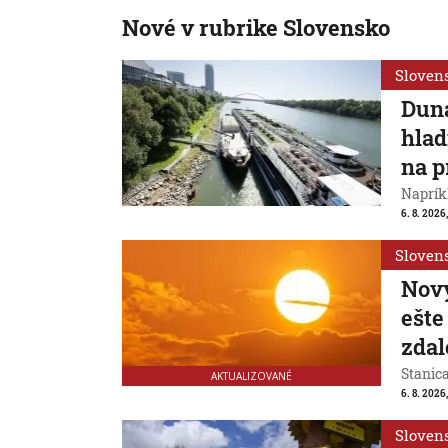
Nové v rubrike Slovensko
Sloven
Duna
hlad
na p
Naprík
6. 8. 2026
Sloven
Nový
ešte
zdal
Stanic
AKTUALIZOVANÉ
6. 8. 2026
Sloven