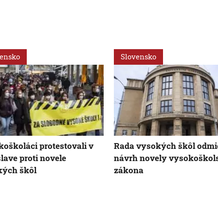
vensko
Slovensko
oškoláci protestovali v
Rada vysokých škôl odmi
slave proti novele
návrh novely vysokoškol
kých škôl
zákona