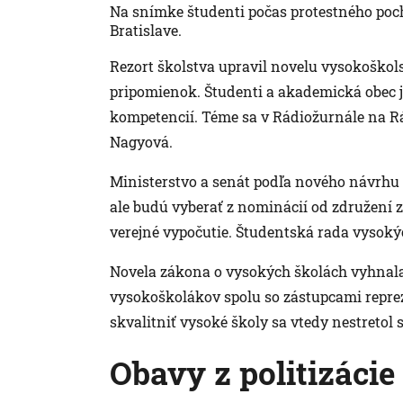
Na snímke študenti počas protestného poc
Bratislave.
Rezort školstva upravil novelu vysokoško
pripomienok. Študenti a akademická obec je
kompetencií. Téme sa v Rádiožurnále na R
Nagyová.
Ministerstvo a senát podľa nového návrhu 
ale budú vyberať z nominácií od združení 
verejné vypočutie. Študentská rada vysokýc
Novela zákona o vysokých školách vyhnala 
vysokoškolákov spolu so zástupcami repre
skvalitniť vysoké školy sa vtedy nestretol
Obavy z politizácie