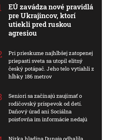
EÚ zavádza nové pravidlá
pre Ukrajincov, ktorí
utiekli pred ruskou
agresiou
Pri prieskume najhlbšej zatopenej
priepasti sveta sa utopil elitný
český potápač. Jeho telo vytiahli z
hĺbky 186 metrov
Seniori sa začínajú zaujímať o
rodičovský príspevok od detí.
Daňový úrad ani Sociálna
poisťovňa im informácie nedajú
Nízka hladina Dunaja odhalila