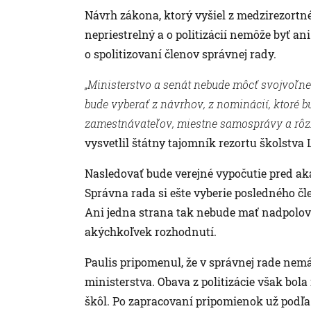
Návrh zákona, ktorý vyšiel z medzirezortn
nepriestrelný a o politizácií nemôže byť an
o spolitizovaní členov správnej rady.
„Ministerstvo a senát nebude môcť svojvoľne 
bude vyberať z návrhov, z nominácií, ktoré 
zamestnávateľov, miestne samosprávy a rôzne 
vysvetlil štátny tajomník rezortu školstva 
Nasledovať bude verejné vypočutie pred a
Správna rada si ešte vyberie posledného č
Ani jedna strana tak nebude mať nadpolovi
akýchkoľvek rozhodnutí.
Paulis pripomenul, že v správnej rade nem
ministerstva. Obava z politizácie však bo
škôl. Po zapracovaní pripomienok už podľa