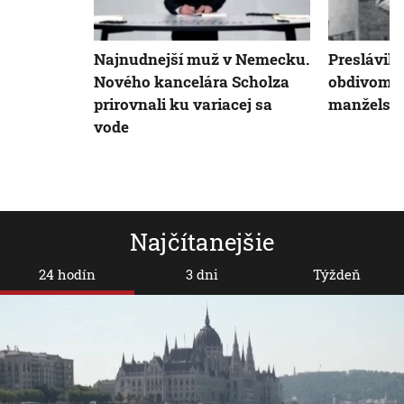
Preslávil 
Najnudnejší muž v Nemecku.
obdivom 
Nového kancelára Scholza
manželstv
prirovnali ku variacej sa
vode
Najčítanejšie
24 hodín
3 dni
Týždeň