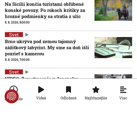
Na Sicílii končia turistami obľúbené
konské povozy. Po rokoch kritiky za
hrozné podmienky sa stratia z ulíc
8. 8. 2026, 8:00:00
Svet
Brno ukrýva pod zemou tajomný
zážitkový labyrint. My sme sa doň išli
pozrieť s kamerou
8. 8. 2026, 7:00:00
Svet
VIDEO: Zemetrasenie v Japonsku
zastihlo lekárov uprostred operácie,
pacienta chránili vlastnými telami
7. 8. 2026, 15:01:59
Viac
Videá
Odložené
Najčítanejšie
Po minúte
Svet
Nemecký kancelár Merz čelí silnejúcej kritike pre
štátnickú neschopnosť. Jeho dôvera v udržanie
jednotnosti klesá