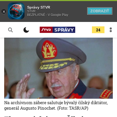
Správy STVR
ZOBRAZIŤ
STVR
BEZPLATNÉ - V Google Play
24
Na archívnom zábere salutuje bývalý čilský diktátor,
generál Augusto Pinochet.
(Foto: TASR/AP)