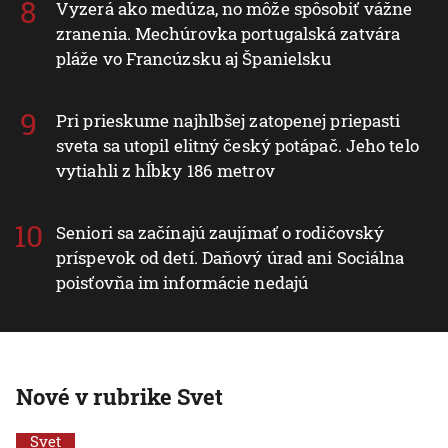
Vyzerá ako medúza, no môže spôsobiť vážne
zranenia. Mechúrovka portugalská zatvára
pláže vo Francúzsku aj Španielsku
Pri prieskume najhlbšej zatopenej priepasti
sveta sa utopil elitný český potápač. Jeho telo
vytiahli z hĺbky 186 metrov
Seniori sa začínajú zaujímať o rodičovský
príspevok od detí. Daňový úrad ani Sociálna
poisťovňa im informácie nedajú
Nové v rubrike Svet
Svet