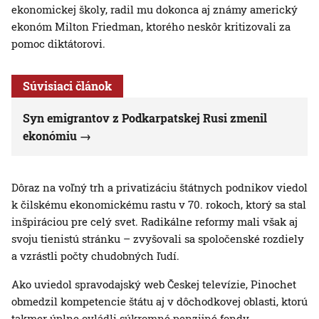
ekonomickej školy, radil mu dokonca aj známy americký
ekonóm Milton Friedman, ktorého neskôr kritizovali za
pomoc diktátorovi.
Súvisiaci článok
Syn emigrantov z Podkarpatskej Rusi zmenil
ekonómiu
Dôraz na voľný trh a privatizáciu štátnych podnikov viedol
k čilskému ekonomickému rastu v 70. rokoch, ktorý sa stal
inšpiráciou pre celý svet. Radikálne reformy mali však aj
svoju tienistú stránku – zvyšovali sa spoločenské rozdiely
a vzrástli počty chudobných ľudí.
Ako uviedol spravodajský web Českej televízie, Pinochet
obmedzil kompetencie štátu aj v dôchodkovej oblasti, ktorú
takmer úplne ovládli súkromné penzijné fondy.