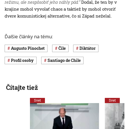
režimu, ale nespôsobiť jeho náhly pád.“
Dodal, že ten by v
krajine mohol vyvolať chaos a taktiež by mohol otvoriť
dvere komunistickej alternatíve, čo si Západ neželal.
Ďalšie články na tému:
Augusto Pinochet
Čile
diktátor
profil osoby
Santiago de Chile
Čítajte tiež
Svet
Svet