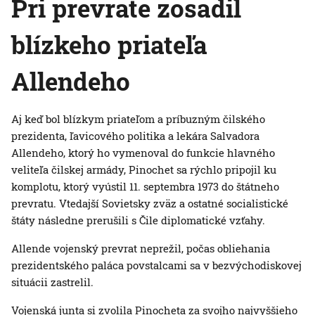
Pri prevrate zosadil
blízkeho priateľa
Allendeho
Aj keď bol blízkym priateľom a príbuzným čilského
prezidenta, ľavicového politika a lekára Salvadora
Allendeho, ktorý ho vymenoval do funkcie hlavného
veliteľa čilskej armády, Pinochet sa rýchlo pripojil ku
komplotu, ktorý vyústil 11. septembra 1973 do štátneho
prevratu. Vtedajší Sovietsky zväz a ostatné socialistické
štáty následne prerušili s Čile diplomatické vzťahy.
Allende vojenský prevrat neprežil, počas obliehania
prezidentského paláca povstalcami sa v bezvýchodiskovej
situácii zastrelil.
Vojenská junta si zvolila Pinocheta za svojho najvyššieho