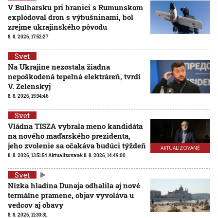
V Bulharsku pri hranici s Rumunskom
explodoval dron s výbušninami, bol
zrejme ukrajinského pôvodu
8. 8. 2026, 17:52:27
Svet
Na Ukrajine nezostala žiadna
nepoškodená tepelná elektráreň, tvrdí
V. Zelenskyj
8. 8. 2026, 15:34:46
Svet
Vládna TISZA vybrala meno kandidáta
na nového maďarského prezidenta,
jeho zvolenie sa očakáva budúci týždeň
AKTUALIZOVANÉ
8. 8. 2026, 13:51:54
Aktualizované:
8. 8. 2026, 14:49:00
Svet
Nízka hladina Dunaja odhalila aj nové
termálne pramene, objav vyvoláva u
vedcov aj obavy
8. 8. 2026, 11:30:31