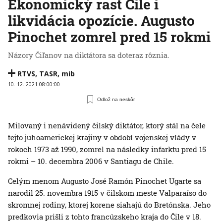
Ekonomický rast Čile i
likvidácia opozície. Augusto
Pinochet zomrel pred 15 rokmi
Názory Čiľanov na diktátora sa doteraz rôznia.
RTVS
,
TASR
,
mib
10. 12. 2021 08:00:00
Odlož na neskôr
Milovaný i nenávidený čilský diktátor, ktorý stál na čele
tejto juhoamerickej krajiny v období vojenskej vlády v
rokoch 1973 až 1990, zomrel na následky infarktu pred 15
rokmi – 10. decembra 2006 v Santiagu de Chile.
Celým menom Augusto José Ramón Pinochet Ugarte sa
narodil 25. novembra 1915 v čilskom meste Valparaíso do
skromnej rodiny, ktorej korene siahajú do Bretónska. Jeho
predkovia prišli z tohto francúzskeho kraja do Čile v 18.