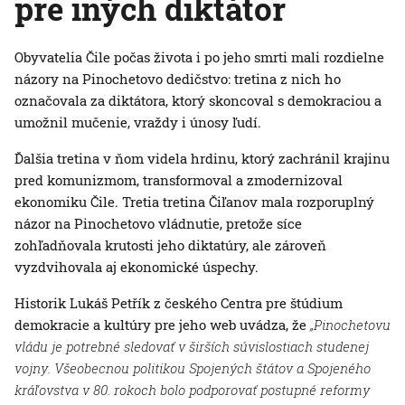
pre iných diktátor
Obyvatelia Čile počas života i po jeho smrti mali rozdielne
názory na Pinochetovo dedičstvo: tretina z nich ho
označovala za diktátora, ktorý skoncoval s demokraciou a
umožnil mučenie, vraždy i únosy ľudí.
Ďalšia tretina v ňom videla hrdinu, ktorý zachránil krajinu
pred komunizmom, transformoval a zmodernizoval
ekonomiku Čile. Tretia tretina Čiľanov mala rozporuplný
názor na Pinochetovo vládnutie, pretože síce
zohľadňovala krutosti jeho diktatúry, ale zároveň
vyzdvihovala aj ekonomické úspechy.
Historik Lukáš Petřík z českého Centra pre štúdium
demokracie a kultúry pre jeho web uvádza, že
„Pinochetovu
vládu je potrebné sledovať v širších súvislostiach studenej
vojny. Všeobecnou politikou Spojených štátov a Spojeného
kráľovstva v 80. rokoch bolo podporovať postupné reformy