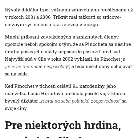
Bývalý diktátor trpel vážnymi zdravotnými problémami už
v rokoch 2001 a 2006. Trikrát mal ťažkosti so srdcovo-
cievnym systémom a raz s cievou v mozgu.
Mnohí príbuzní zavraždených a zmiznutých členov
opozície neboli spokojní s tým, že sa Pinocheta za násilné
úmrtia počas jeho vlády nepodarilo postaviť pred súd.
Najvyšší súd v Čile v roku 2002 vyhlásil, že Pinochet je
„mierne mentálne nespôsobilý“
, a teda neschopný obhajovať
sa na súde.
Keď Pinochet v tichosti oslávil 91. narodeniny, jeho
manželka Lucia Hiriartová prečítala posolstvo, v ktorom
bývalý diktátor
„zobral na seba politickú zodpovednosť“
sa
svoje činy.
Pre niektorých hrdina,