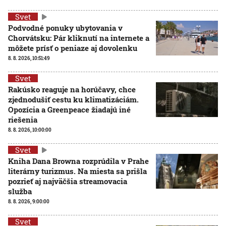
Svet
Podvodné ponuky ubytovania v
Chorvátsku: Pár kliknutí na internete a
môžete prísť o peniaze aj dovolenku
8. 8. 2026, 10:51:49
Svet
Rakúsko reaguje na horúčavy, chce
zjednodušiť cestu ku klimatizáciám.
Opozícia a Greenpeace žiadajú iné
riešenia
8. 8. 2026, 10:00:00
Svet
Kniha Dana Browna rozprúdila v Prahe
literárny turizmus. Na miesta sa prišla
pozrieť aj najväčšia streamovacia
služba
8. 8. 2026, 9:00:00
Svet