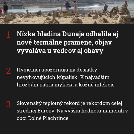
Nízka hladina Dunaja odhalila aj
nové termálne pramene, objav
vyvoláva u vedcov aj obavy
Hygienici upozorňujú na desiatky
nevyhovujúcich kúpalísk. K najväčším
hrozbám patria mykóza a kožné infekcie
Slovenský teplotný rekord je rekordom celej
strednej Európy: Najvyššiu hodnotu namerali v
obci Dolné Plachtince