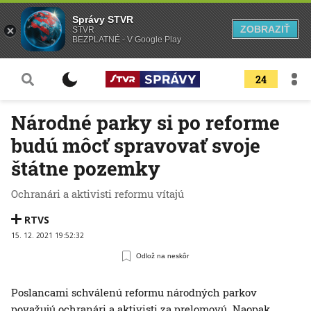
Správy STVR
ZOBRAZIŤ
STVR
BEZPLATNÉ - V Google Play
24
Národné parky si po reforme
budú môcť spravovať svoje
štátne pozemky
Ochranári a aktivisti reformu vítajú
RTVS
15. 12. 2021 19:52:32
Odlož na neskôr
Poslancami schválenú reformu národných parkov
považujú ochranári a aktivisti za prelomovú. Naopak,