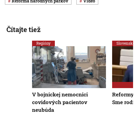
reforma národných parkov
Video
Čítajte tiež
Regióny
Slovensko
V bojnickej nemocnici
Reformy pr
covidových pacientov
Sme rodin
neubúda