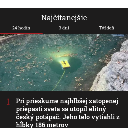
Najčítanejšie
24 hodín
3 dni
Týždeň
Pri prieskume najhlbšej zatopenej
priepasti sveta sa utopil elitný
český potápač. Jeho telo vytiahli z
hĺbky 186 metrov