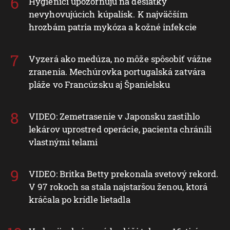
Hygienici upozorňujú na desiatky
nevyhovujúcich kúpalísk. K najväčším
hrozbám patria mykóza a kožné infekcie
Vyzerá ako medúza, no môže spôsobiť vážne
zranenia. Mechúrovka portugalská zatvára
pláže vo Francúzsku aj Španielsku
VIDEO: Zemetrasenie v Japonsku zastihlo
lekárov uprostred operácie, pacienta chránili
vlastnými telami
VIDEO: Britka Betty prekonala svetový rekord.
V 97 rokoch sa stala najstaršou ženou, ktorá
kráčala po krídle lietadla