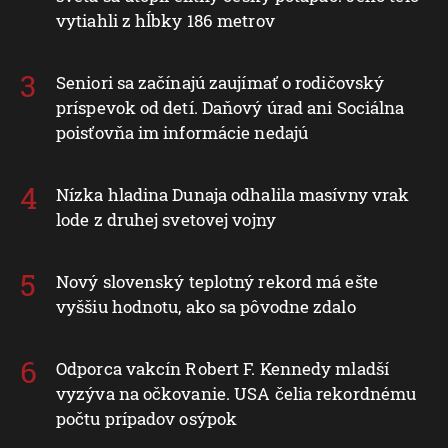
vytiahli z hĺbky 186 metrov
Seniori sa začínajú zaujímať o rodičovský
príspevok od detí. Daňový úrad ani Sociálna
poisťovňa im informácie nedajú
Nízka hladina Dunaja odhalila masívny vrak
lode z druhej svetovej vojny
Nový slovenský teplotný rekord má ešte
vyššiu hodnotu, ako sa pôvodne zdalo
Odporca vakcín Robert F. Kennedy mladší
vyzýva na očkovanie. USA čelia rekordnému
počtu prípadov osýpok