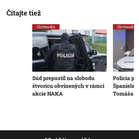
Čítajte tiež
Slovensko
Slovensko
Súd prepustil na slobodu
Polícia pri
štvoricu obvinených v rámci
Španielsk
akcie NAKA
Tomáša R