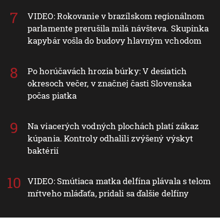
VIDEO: Rokovanie v brazílskom regionálnom
parlamente prerušila milá návšteva. Skupinka
kapybár vošla do budovy hlavným vchodom
Po horúčavách hrozia búrky: V desiatich
okresoch večer, v značnej časti Slovenska
počas piatka
Na viacerých vodných plochách platí zákaz
kúpania. Kontroly odhalili zvýšený výskyt
baktérií
VIDEO: Smútiaca matka delfína plávala s telom
mŕtveho mláďaťa, pridali sa ďalšie delfíny