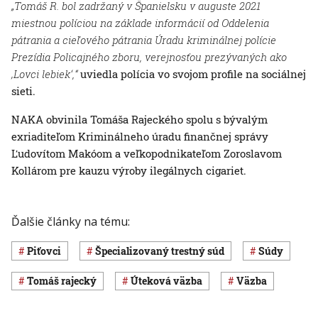
„Tomáš R. bol zadržaný v Španielsku v auguste 2021
miestnou políciou na základe informácií od Oddelenia
pátrania a cieľového pátrania Úradu kriminálnej polície
Prezídia Policajného zboru, verejnosťou prezývaných ako
‚Lovci lebiek‘,“
uviedla polícia vo svojom profile na sociálnej
sieti.
NAKA obvinila Tomáša Rajeckého spolu s bývalým
exriaditeľom Kriminálneho úradu finančnej správy
Ľudovítom Makóom a veľkopodnikateľom Zoroslavom
Kollárom pre kauzu výroby ilegálnych cigariet.
Ďalšie články na tému:
Piťovci
Špecializovaný trestný súd
súdy
tomáš rajecký
úteková väzba
väzba