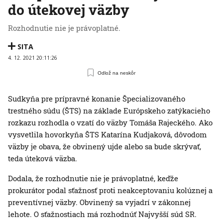
do útekovej väzby
Rozhodnutie nie je právoplatné.
SITA
4. 12. 2021 20:11:26
Odlož na neskôr
Sudkyňa pre prípravné konanie Špecializovaného
trestného súdu (ŠTS) na základe Európskeho zatýkacieho
rozkazu rozhodla o vzatí do väzby Tomáša Rajeckého. Ako
vysvetlila hovorkyňa ŠTS Katarína Kudjaková, dôvodom
väzby je obava, že obvinený ujde alebo sa bude skrývať,
teda úteková väzba.
Dodala, že rozhodnutie nie je právoplatné, keďže
prokurátor podal sťažnosť proti neakceptovaniu kolúznej a
preventívnej väzby. Obvinený sa vyjadrí v zákonnej
lehote. O sťažnostiach má rozhodnúť Najvyšší súd SR.