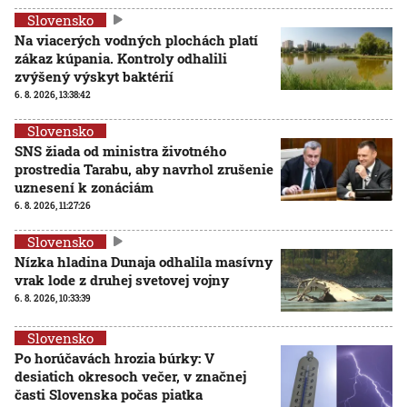
Slovensko
Na viacerých vodných plochách platí
zákaz kúpania. Kontroly odhalili
zvýšený výskyt baktérií
6. 8. 2026, 13:38:42
Slovensko
SNS žiada od ministra životného
prostredia Tarabu, aby navrhol zrušenie
uznesení k zonáciám
6. 8. 2026, 11:27:26
Slovensko
Nízka hladina Dunaja odhalila masívny
vrak lode z druhej svetovej vojny
6. 8. 2026, 10:33:39
Slovensko
Po horúčavách hrozia búrky: V
desiatich okresoch večer, v značnej
časti Slovenska počas piatka