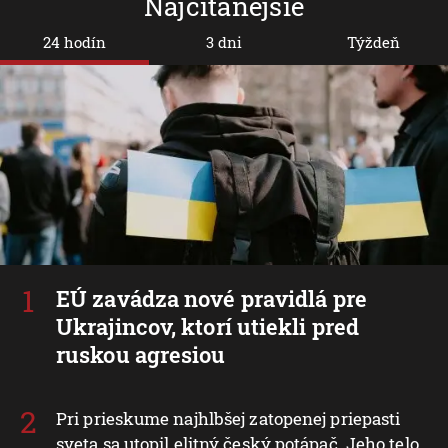
Najčítanejšie
24 hodín
3 dni
Týždeň
EÚ zavádza nové pravidlá pre
Ukrajincov, ktorí utiekli pred
ruskou agresiou
Pri prieskume najhlbšej zatopenej priepasti
sveta sa utopil elitný český potápač. Jeho telo