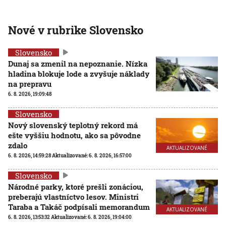
Nové v rubrike Slovensko
Slovensko
Dunaj sa zmenil na nepoznanie. Nízka
hladina blokuje lode a zvyšuje náklady
na prepravu
6. 8. 2026, 19:09:48
Slovensko
Nový slovenský teplotný rekord má
ešte vyššiu hodnotu, ako sa pôvodne
zdalo
AKTUALIZOVANÉ
6. 8. 2026, 14:59:28
Aktualizované:
6. 8. 2026, 16:57:00
Slovensko
Národné parky, ktoré prešli zonáciou,
preberajú vlastníctvo lesov. Ministri
Taraba a Takáč podpísali memorandum
AKTUALIZOVANÉ
6. 8. 2026, 13:53:32
Aktualizované:
6. 8. 2026, 19:04:00