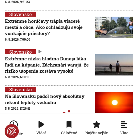
6. 8. 2026, 9:21:23
Slovensko
Extrémne horúčavy trápia viaceré
mestá a obce. Ako ochladzujú svoje
vonkajšie priestory?
6. 8. 2026, 7:00:00
Slovensko
Extrémne nízka hladina Dunaja láka
ľudí na kúpanie. Záchranári varujú, že
riziko utopenia zostáva vysoké
6. 8. 2026, 6:00:00
Slovensko
Na Slovensku padol nový absolútny
rekord teploty vzduchu
5. 8. 2026, 17:26:51
Viac
Videá
Odložené
Najčítanejšie
Po minúte