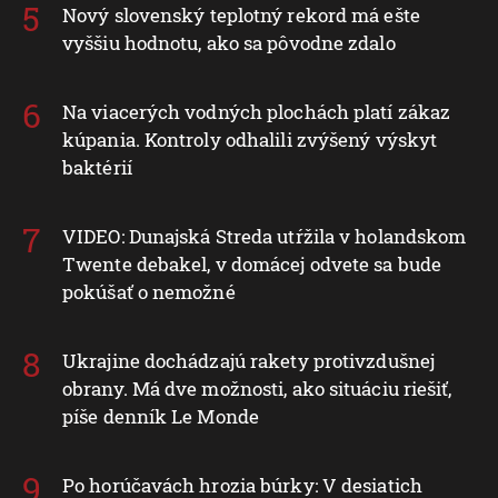
Nový slovenský teplotný rekord má ešte
vyššiu hodnotu, ako sa pôvodne zdalo
Na viacerých vodných plochách platí zákaz
kúpania. Kontroly odhalili zvýšený výskyt
baktérií
VIDEO: Dunajská Streda utŕžila v holandskom
Twente debakel, v domácej odvete sa bude
pokúšať o nemožné
Ukrajine dochádzajú rakety protivzdušnej
obrany. Má dve možnosti, ako situáciu riešiť,
píše denník Le Monde
Po horúčavách hrozia búrky: V desiatich