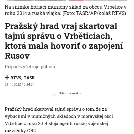
Na snímke horiaci muničný sklad za obcou Vrbětice v
roku 2014 a ruská vlajka.
(Foto: TASR/AP/koláž RTVS)
Pražský hrad vraj skartoval
tajnú správu o Vrběticiach,
ktorá mala hovoriť o zapojení
Rusov
Prípad vyšetruje polícia.
RTVS
,
TASR
29. 1. 2022 15:24:24
Odlož na neskôr
Pražský hrad skartoval tajnú správu o tom, že za
výbuchmi v muničných skladoch v moravskej obci
Vrbětice z roku 2014 stoja agenti ruskej vojenskej
rozviedky GRU.