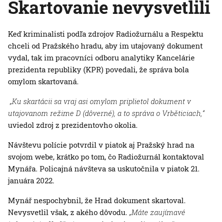
Skartovanie nevysvetlili
Keď kriminalisti podľa zdrojov Radiožurnálu a Respektu
chceli od Pražského hradu, aby im utajovaný dokument
vydal, tak im pracovníci odboru analytiky Kancelárie
prezidenta republiky (KPR) povedali, že správa bola
omylom skartovaná.
„Ku skartácii sa vraj asi omylom priplietol dokument v
utajovanom režime D (dôverné), a to správa o Vrběticiach,“
uviedol zdroj z prezidentovho okolia.
Návštevu polície potvrdil v piatok aj Pražský hrad na
svojom webe, krátko po tom, čo Radiožurnál kontaktoval
Mynářa. Policajná návšteva sa uskutočnila v piatok 21.
januára 2022.
Mynář nespochybnil, že Hrad dokument skartoval.
Nevysvetlil však, z akého dôvodu.
„Máte zaujímavé