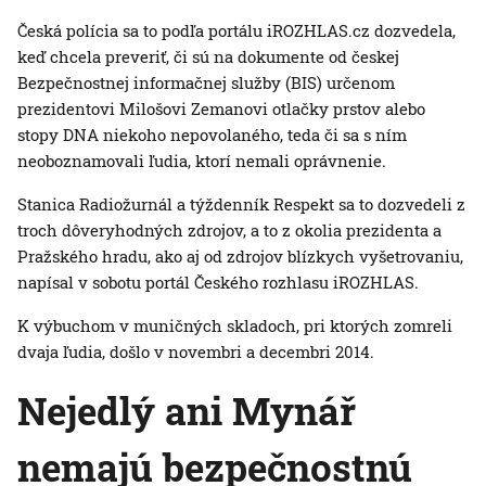
Česká polícia sa to podľa portálu iROZHLAS.cz dozvedela,
keď chcela preveriť, či sú na dokumente od českej
Bezpečnostnej informačnej služby (BIS) určenom
prezidentovi Milošovi Zemanovi otlačky prstov alebo
stopy DNA niekoho nepovolaného, teda či sa s ním
neoboznamovali ľudia, ktorí nemali oprávnenie.
Stanica Radiožurnál a týždenník Respekt sa to dozvedeli z
troch dôveryhodných zdrojov, a to z okolia prezidenta a
Pražského hradu, ako aj od zdrojov blízkych vyšetrovaniu,
napísal v sobotu portál Českého rozhlasu iROZHLAS.
K výbuchom v muničných skladoch, pri ktorých zomreli
dvaja ľudia, došlo v novembri a decembri 2014.
Nejedlý ani Mynář
nemajú bezpečnostnú