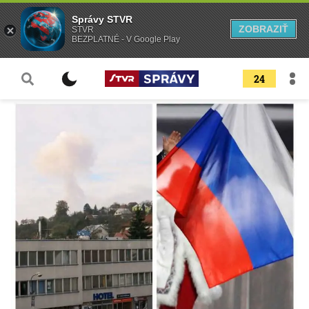
Správy STVR
ZOBRAZIŤ
STVR
BEZPLATNÉ - V Google Play
24