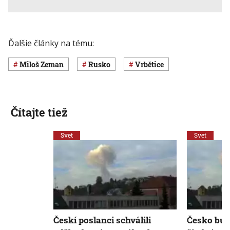
Ďalšie články na tému:
Miloš Zeman
Rusko
Vrbětice
Čítajte tiež
Svet
Svet
Českí poslanci schválili
Česko bud