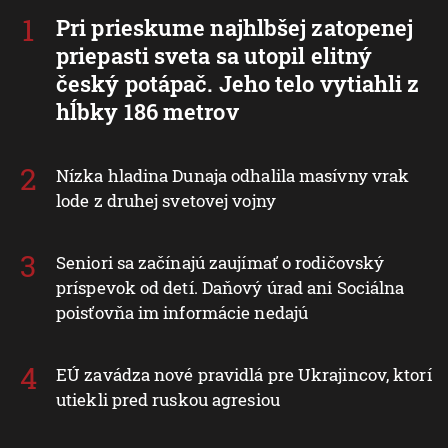
Pri prieskume najhlbšej zatopenej
priepasti sveta sa utopil elitný
český potápač. Jeho telo vytiahli z
hĺbky 186 metrov
Nízka hladina Dunaja odhalila masívny vrak
lode z druhej svetovej vojny
Seniori sa začínajú zaujímať o rodičovský
príspevok od detí. Daňový úrad ani Sociálna
poisťovňa im informácie nedajú
EÚ zavádza nové pravidlá pre Ukrajincov, ktorí
utiekli pred ruskou agresiou