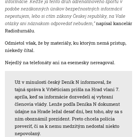
informácie. Keďže ja tento druh adrenalínového športu v
podobe nezákonných únikov bezpečnostných informácií
nepestujem, lebo si ctím zákony Českej republiky, na Vaše
otázky ani náznakom odpovedať nebudem,“
napísal kancelár
Radiožurnálu.
Odmietol však, že by materiály, ku ktorým nemá prístup,
niekedy čítal.
Nejedlý na telefonáty ani na esemesky nereagoval.
Už v minulosti český Deník N informoval, že
tajná správa k Vrběticiam prišla na Hrad vlani 7.
apríla, keď sa informácie dozvedeli aj vybraní
členovia vlády. Lenže podľa Deníka N dokument
údajne na Hrade ležal desať dní, bez toho, aby sa s
ním oboznámil prezident. Preto chcela polícia
preveriť, či sa k nemu medzitým nedostal niekto
nepovolaný.