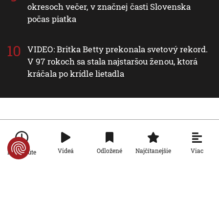
okresoch večer, v značnej časti Slovenska
počas piatka
VIDEO: Britka Betty prekonala svetový rekord.
V 97 rokoch sa stala najstaršou ženou, ktorá
kráčala po krídle lietadla
Nové v rubrike Svet
Svet
Viac
Videá
Odložené
Najčítanejšie
Po minúte
Zmeny vo verejnoprávnych médiách
vyvolali v Maďarsku veľkú pozornosť.
Čo sa zmenilo po nástupe Pétera
Magyara?
7. 8. 2026, 11:17:29