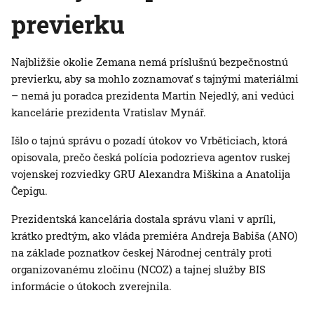
previerku
Najbližšie okolie Zemana nemá príslušnú bezpečnostnú
previerku, aby sa mohlo zoznamovať s tajnými materiálmi
– nemá ju poradca prezidenta Martin Nejedlý, ani vedúci
kancelárie prezidenta Vratislav Mynář.
Išlo o tajnú správu o pozadí útokov vo Vrběticiach, ktorá
opisovala, prečo česká polícia podozrieva agentov ruskej
vojenskej rozviedky GRU Alexandra Miškina a Anatolija
Čepigu.
Prezidentská kancelária dostala správu vlani v apríli,
krátko predtým, ako vláda premiéra Andreja Babiša (ANO)
na základe poznatkov českej Národnej centrály proti
organizovanému zločinu (NCOZ) a tajnej služby BIS
informácie o útokoch zverejnila.