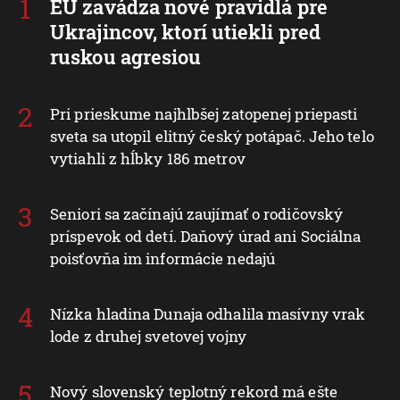
EÚ zavádza nové pravidlá pre
Ukrajincov, ktorí utiekli pred
ruskou agresiou
Pri prieskume najhlbšej zatopenej priepasti
sveta sa utopil elitný český potápač. Jeho telo
vytiahli z hĺbky 186 metrov
Seniori sa začínajú zaujímať o rodičovský
príspevok od detí. Daňový úrad ani Sociálna
poisťovňa im informácie nedajú
Nízka hladina Dunaja odhalila masívny vrak
lode z druhej svetovej vojny
Nový slovenský teplotný rekord má ešte