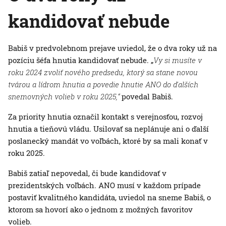
kandidovať nebude
Babiš v predvolebnom prejave uviedol, že o dva roky už na
pozíciu šéfa hnutia kandidovať nebude. „
Vy si musíte v
roku 2024 zvoliť nového predsedu, ktorý sa stane novou
tvárou a lídrom hnutia a povedie hnutie ANO do ďalších
snemovných volieb v roku 2025,“
povedal Babiš.
Za priority hnutia označil kontakt s verejnosťou, rozvoj
hnutia a tieňovú vládu. Usilovať sa neplánuje ani o ďalší
poslanecký mandát vo voľbách, ktoré by sa mali konať v
roku 2025.
Babiš zatiaľ nepovedal, či bude kandidovať v
prezidentských voľbách. ANO musí v každom prípade
postaviť kvalitného kandidáta, uviedol na sneme Babiš, o
ktorom sa hovorí ako o jednom z možných favoritov
volieb.