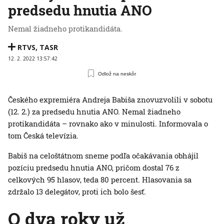
predsedu hnutia ANO
Nemal žiadneho protikandidáta.
RTVS
,
TASR
12. 2. 2022 13:57:42
Odlož na neskôr
Českého expremiéra Andreja Babiša znovuzvolili v sobotu
(12. 2.) za predsedu hnutia ANO. Nemal žiadneho
protikandidáta – rovnako ako v minulosti. Informovala o
tom Česká televízia.
Babiš na celoštátnom sneme podľa očakávania obhájil
pozíciu predsedu hnutia ANO, pričom dostal 76 z
celkových 95 hlasov, teda 80 percent. Hlasovania sa
zdržalo 13 delegátov, proti ich bolo šesť.
O dva roky už