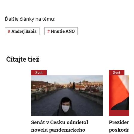
Ďalšie články na tému:
Andrej Babiš
hnutie ANO
Čítajte tiež
Svet
Svet
Senát v Česku odmietol
Prezident
novelu pandemického
poškodiť 