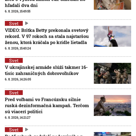
hľadali dva dni
6. 8. 2026, 15:49:55
Svet
VIDEO: Britka Betty prekonala svetový
rekord. V 97 rokoch sa stala najstaršou
ženou, ktorá kráčala po krídle lietadla
6. 8. 2026, 15:40:24
Svet
V ukrajinskej armáde slúži takmer 16-
tisíc zahraničných dobrovoľníkov
6. 8. 2026, 14:26:05
Svet
Pred voľbami vo Francúzsku silnie
ruská dezinformačná kampaň. Terčom
sú viacerí politici
6. 8. 2026, 14:21:27
Svet