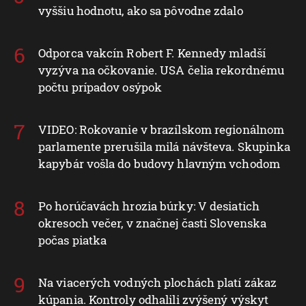
vyššiu hodnotu, ako sa pôvodne zdalo
Odporca vakcín Robert F. Kennedy mladší
vyzýva na očkovanie. USA čelia rekordnému
počtu prípadov osýpok
VIDEO: Rokovanie v brazílskom regionálnom
parlamente prerušila milá návšteva. Skupinka
kapybár vošla do budovy hlavným vchodom
Po horúčavách hrozia búrky: V desiatich
okresoch večer, v značnej časti Slovenska
počas piatka
Na viacerých vodných plochách platí zákaz
kúpania. Kontroly odhalili zvýšený výskyt