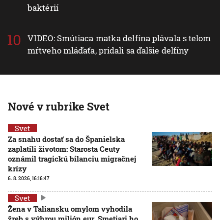
baktérií
VIDEO: Smútiaca matka delfína plávala s telom
mŕtveho mláďaťa, pridali sa ďalšie delfíny
Nové v rubrike Svet
Svet
Za snahu dostať sa do Španielska
zaplatili životom: Starosta Ceuty
oznámil tragickú bilanciu migračnej
krízy
6. 8. 2026, 16:16:47
Svet
Žena v Taliansku omylom vyhodila
žreb s výhrou milión eur. Smetiari ho