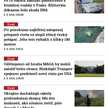
Po 15 rokoch zadržali podozrivého z
brutálnej vraždy v Prahe. Kľúčovým
dôkazom bola zhoda DNA
6. 8. 2026, 13:51:58
Svet
Pri prieskume najhlbšej zatopenej
priepasti sveta sa utopil elitný český
potápač. Jeho telo vytiahli z hĺbky 186
metrov
6. 8. 2026, 11:52:11
Svet
Odštiepenci od hnutia MAGA by mohli
založiť tretiu stranu. Niekdajší Trumpov
spojenec predstavil novú víziu pre USA
6. 8. 2026, 11:39:53
Svet
Ukrajine dochádzajú rakety
protivzdušnej obrany. Má dve
možnosti, ako situáciu riešiť, píše
denník Le Monde