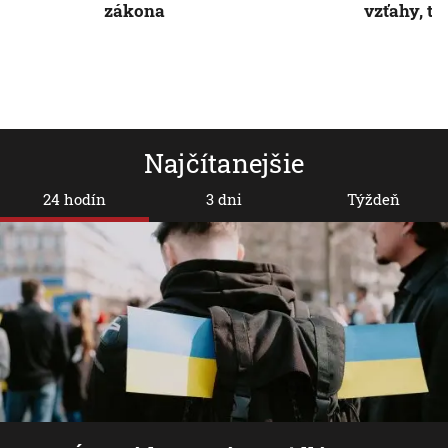
zákona
vzťahy, tv
Najčítanejšie
24 hodín
3 dni
Týždeň