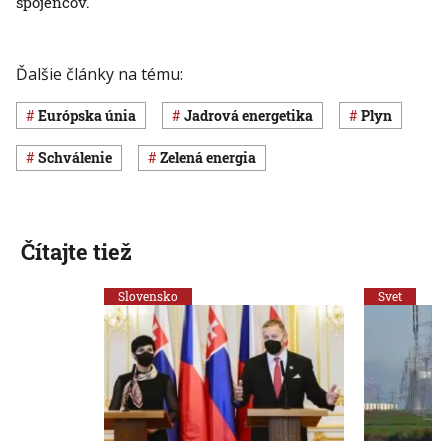
spojencov.
Ďalšie články na tému:
Európska únia
jadrová energetika
plyn
schválenie
zelená energia
Čítajte tiež
Slovensko
Svet