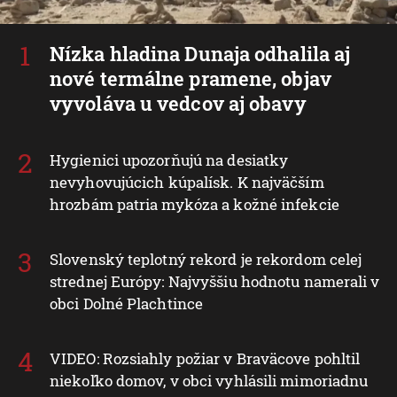
Nízka hladina Dunaja odhalila aj
nové termálne pramene, objav
vyvoláva u vedcov aj obavy
Hygienici upozorňujú na desiatky
nevyhovujúcich kúpalísk. K najväčším
hrozbám patria mykóza a kožné infekcie
Slovenský teplotný rekord je rekordom celej
strednej Európy: Najvyššiu hodnotu namerali v
obci Dolné Plachtince
VIDEO: Rozsiahly požiar v Braväcove pohltil
niekoľko domov, v obci vyhlásili mimoriadnu