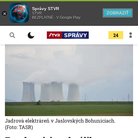
Správy STVR
ZOBRAZIŤ
STVR
BEZPLATNÉ - V Google Play
24
Jadrová elektráreň v Jaslovských Bohuniciach.
(Foto: TASR)