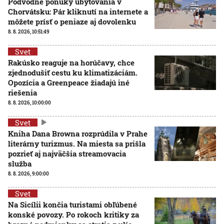
Podvodné ponuky ubytovania v
Chorvátsku: Pár kliknutí na internete a
môžete prísť o peniaze aj dovolenku
8. 8. 2026, 10:51:49
Svet
Rakúsko reaguje na horúčavy, chce
zjednodušiť cestu ku klimatizáciám.
Opozícia a Greenpeace žiadajú iné
riešenia
8. 8. 2026, 10:00:00
Svet
Kniha Dana Browna rozprúdila v Prahe
literárny turizmus. Na miesta sa prišla
pozrieť aj najväčšia streamovacia
služba
8. 8. 2026, 9:00:00
Svet
Na Sicílii končia turistami obľúbené
konské povozy. Po rokoch kritiky za