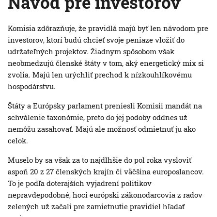
Návod pre investorov
Komisia zdôrazňuje, že pravidlá majú byť len návodom pre
investorov, ktorí budú chcieť svoje peniaze vložiť do
udržateľných projektov. Žiadnym spôsobom však
neobmedzujú členské štáty v tom, aký energetický mix si
zvolia. Majú len urýchliť prechod k nízkouhlíkovému
hospodárstvu.
Štáty a Európsky parlament preniesli Komisii mandát na
schválenie taxonómie, preto do jej podoby oddnes už
nemôžu zasahovať. Majú ale možnosť odmietnuť ju ako
celok.
Muselo by sa však za to najdlhšie do pol roka vysloviť
aspoň 20 z 27 členských krajín či väčšina europoslancov.
To je podľa doterajších vyjadrení politikov
nepravdepodobné, hoci európski zákonodarcovia z radov
zelených už začali pre zamietnutie pravidiel hľadať