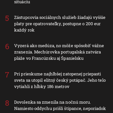
situáciu
Zástupcovia sociálnych služieb žiadajú vyššie
platy pre opatrovateľky, postupne o 200 eur
každý rok
Vyzerá ako medúza, no môže spôsobiť vážne
zranenia. Mechúrovka portugalská zatvára
pláže vo Francúzsku aj Španielsku
Pri prieskume najhlbšej zatopenej priepasti
sveta sa utopil elitný český potápač. Jeho telo
vytiahli z hĺbky 186 metrov
Dovolenka sa zmenila na nočnú moru.
Namiesto oddychu prišli štípance, neporiadok