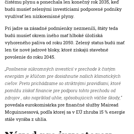
čistému plynu a ponechala len konečný rok 2035, keď
budú musieť zelenými investíciami podporené podniky
využívať len nízkoemisné plyny.
Pri jadre sa zásadné podmienky nezmenili, štáty teda
budú musieť okrem iného mať hlboké úložiská
vyhoreného paliva od roku 2050. Zelený status budú mať
len tie nové jadrové bloky, ktoré získajú stavebné
povolenie do roku 2045.
„Posilnenie súkromných investícií v prechode k čistým
energiám je kľúčom pre dosiahnutie našich klimatických
cieľov. Preto prichádzame so striktnými pravidlami, ktoré
pomôžu získať financie pre podporu tohto prechodu od
zdrojov , ako napríklad uhlie, spôsobujúcich väčšie škody,“
povedala eurokomisárka pre finančné služby Mairead
Mcguinnessová, podľa ktorej sa v EÚ zhruba 15 % energie
stále vyrába z uhlia.