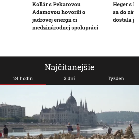
Kollár s Pekarovou
Heger s B
Adamovou hovorili o
sa do záv
jadrovej energii či
dostala ja
medzinárodnej spolupráci
Najčítanejšie
24 hodín
3 dni
Týždeň