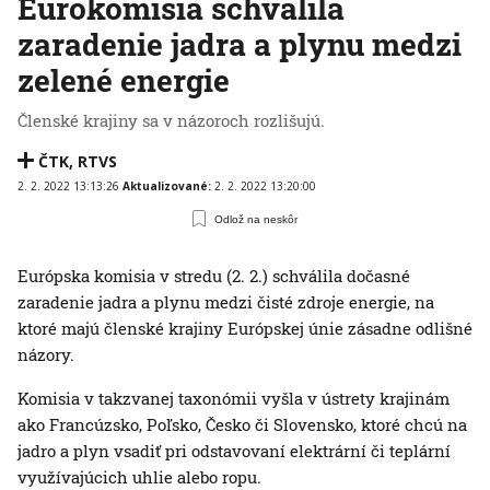
Eurokomisia schválila
zaradenie jadra a plynu medzi
zelené energie
Členské krajiny sa v názoroch rozlišujú.
ČTK
,
RTVS
2. 2. 2022 13:13:26
Aktualizované:
2. 2. 2022 13:20:00
Odlož na neskôr
Európska komisia v stredu (2. 2.) schválila dočasné
zaradenie jadra a plynu medzi čisté zdroje energie, na
ktoré majú členské krajiny Európskej únie zásadne odlišné
názory.
Komisia v takzvanej taxonómii vyšla v ústrety krajinám
ako Francúzsko, Poľsko, Česko či Slovensko, ktoré chcú na
jadro a plyn vsadiť pri odstavovaní elektrární či teplární
využívajúcich uhlie alebo ropu.