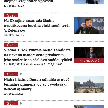
zrejme ukrajinského pôvodu
8. 8. 2026, 17:52:27
Svet
Na Ukrajine nezostala žiadna
nepoškodená tepelná elektráreň, tvrdí
V. Zelenskyj
8. 8. 2026, 15:34:46
Svet
Vládna TISZA vybrala meno kandidáta
na nového maďarského prezidenta,
jeho zvolenie sa očakáva budúci týždeň
AKTUALIZOVANÉ
8. 8. 2026, 13:51:54
Aktualizované:
8. 8. 2026, 14:49:00
Svet
Nízka hladina Dunaja odhalila aj nové
termálne pramene, objav vyvoláva u
vedcov aj obavy
8. 8. 2026, 11:30:31
Svet