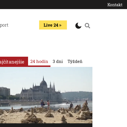
Kontakt
port
Live 24
24 hodín
3 dni
Týždeň
ajčítanejšie