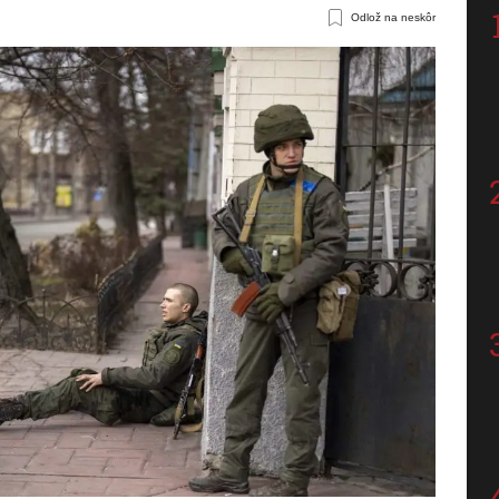
Odlož na neskôr