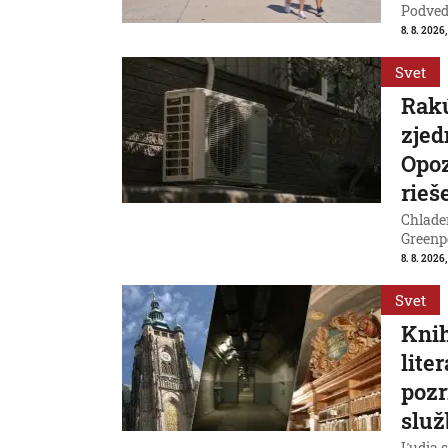
Podvede
8. 8. 2026,
Svet
Rakú
zjed
Opoz
rieš
Chladen
Greenp
8. 8. 2026
Svet
Knih
lite
pozr
služ
Ľudia s