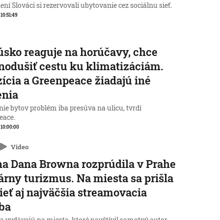
ní Slováci si rezervovali ubytovanie cez sociálnu sieť.
 10:51:49
sko reaguje na horúčavy, chce
nodušiť cestu ku klimatizáciám.
ícia a Greenpeace žiadajú iné
enia
ie bytov problém iba presúva na ulicu, tvrdí
eace.
, 10:00:00
Video
a Dana Browna rozprúdila v Prahe
rárny turizmus. Na miesta sa prišla
ieť aj najväčšia streamovacia
ba
a vydávajú na miesta, ktoré navštívil samotný autor.