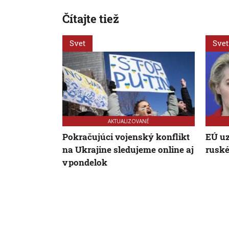
Čítajte tiež
Svet
Svet
AKTUALIZOVANÉ
Pokračujúci vojenský konflikt
EÚ uz
na Ukrajine sledujeme online aj
ruské
v pondelok