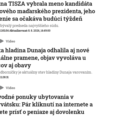
na TISZA vybrala meno kandidáta
ového maďarského prezidenta, jeho
enie sa očakáva budúci týždeň
 bývalý predseda najvyššieho súdu.
 13:51:54
Aktualizované:
8. 8. 2026, 14:49:00
Video
a hladina Dunaja odhalila aj nové
álne pramene, objav vyvoláva u
ov aj obavy
odborníčky je aktuálny stav hladiny Dunaja varovaním.
 11:30:31
Video
vodné ponuky ubytovania v
vátsku: Pár kliknutí na internete a
te prísť o peniaze aj dovolenku