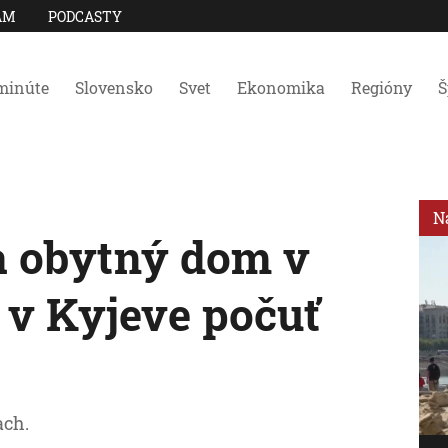
AM
PODCASTY
minúte
Slovensko
Svet
Ekonomika
Regióny
Š
N
a obytný dom v
 v Kyjeve počuť
ach.