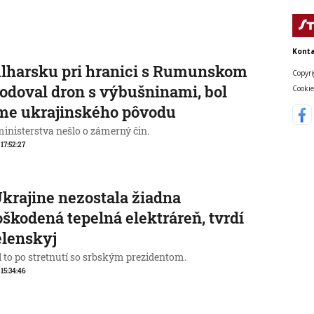
Konta
lharsku pri hranici s Rumunskom
Copyri
odoval dron s výbušninami, bol
Cookie
me ukrajinského pôvodu
ministerstva nešlo o zámerný čin.
 17:52:27
krajine nezostala žiadna
škodená tepelná elektráreň, tvrdí
elenskyj
l to po stretnutí so srbským prezidentom.
 15:34:46