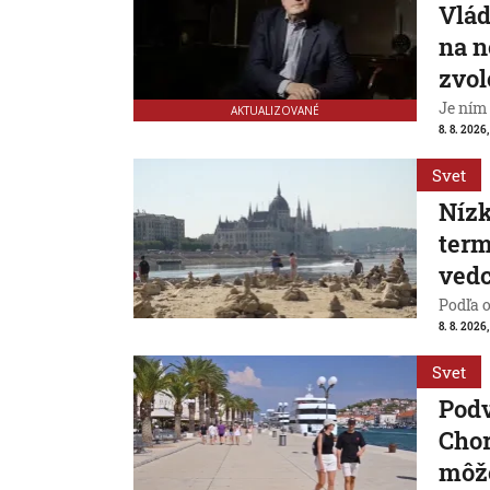
Vlád
na n
zvol
Je ním
AKTUALIZOVANÉ
8. 8. 2026,
Svet
Nízk
term
vedc
Podľa 
8. 8. 2026,
Svet
Pod
Chor
môže