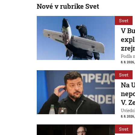
Nové v rubrike Svet
Svet
V Bu
expl
zrej
Podľa 
8. 8. 2026,
Svet
Na U
nepo
V. Z
Uviedo
8. 8. 2026,
Svet