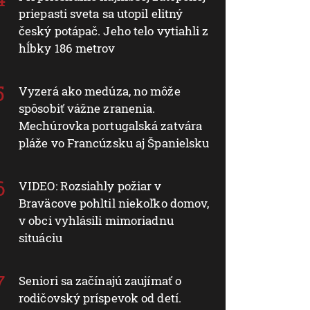
priepasti sveta sa utopil elitný
český potápač. Jeho telo vytiahli z
hĺbky 186 metrov
Vyzerá ako medúza, no môže
spôsobiť vážne zranenia.
Mechúrovka portugalská zatvára
pláže vo Francúzsku aj Španielsku
VIDEO: Rozsiahly požiar v
Braväcove pohltil niekoľko domov,
v obci vyhlásili mimoriadnu
situáciu
Seniori sa začínajú zaujímať o
rodičovský príspevok od detí.