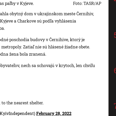
s paľby v Kyjeve.
Foto: TASR/AP
siahla obytný dom v ukrajinskom meste Černihiv,
Kyjeve a Charkove sú podľa vyhlásenia
ba.
odné poschodia budovy v Černihive, ktorý je
 metropoly. Zatiaľ nie sú hlásené žiadne obete.
edna žena bola zranená.
byvateľov, nech sa schovajú v krytoch, len chvíľu
to the nearest shelter.
@KyivIndependent)
February 28, 2022