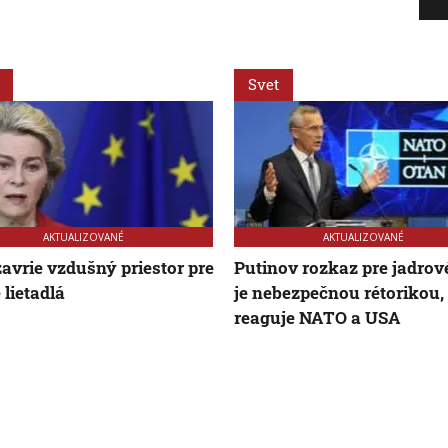
Svet
AKTUALIZOVANÉ
AKTUALIZOVANÉ
avrie vzdušný priestor pre
Putinov rozkaz pre jadrové
 lietadlá
je nebezpečnou rétorikou,
reaguje NATO a USA