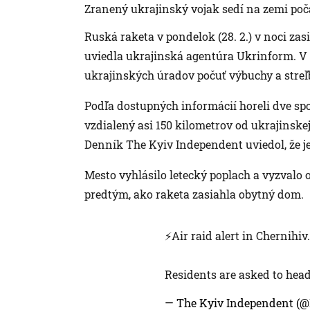
Zranený ukrajinský vojak sedí na zemi poča
Ruská raketa v pondelok (28. 2.) v noci za
uviedla ukrajinská agentúra Ukrinform. V 
ukrajinských úradov počuť výbuchy a streľ
Podľa dostupných informácií horeli dve sp
vzdialený asi 150 kilometrov od ukrajinskej
Denník The Kyiv Independent uviedol, že j
Mesto vyhlásilo letecký poplach a vyzvalo o
predtým, ako raketa zasiahla obytný dom.
⚡️Air raid alert in Chernihiv.
Residents are asked to head 
— The Kyiv Independent (