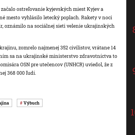
 začalo ostreľovanie kyjevských miest Kyjev a
é mesto vyhlásilo letecký poplach. Rakety v noci
r, oznámilo na sociálnej sieti velenie ukrajinských
rajinu, zomrelo najmenej 352 civilistov, vrátane 14
laním sa na ukrajinské ministerstvo zdravotníctva to
komisára OSN pre utečencov (UNHCR) uviedol, že z
nej 368 000 ľudí.
ajina
výbuch