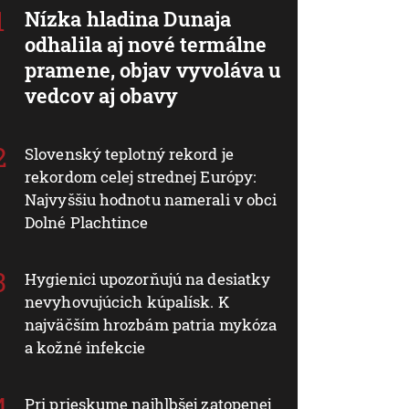
Nízka hladina Dunaja
odhalila aj nové termálne
pramene, objav vyvoláva u
vedcov aj obavy
Slovenský teplotný rekord je
rekordom celej strednej Európy:
Najvyššiu hodnotu namerali v obci
Dolné Plachtince
Hygienici upozorňujú na desiatky
nevyhovujúcich kúpalísk. K
najväčším hrozbám patria mykóza
a kožné infekcie
Pri prieskume najhlbšej zatopenej