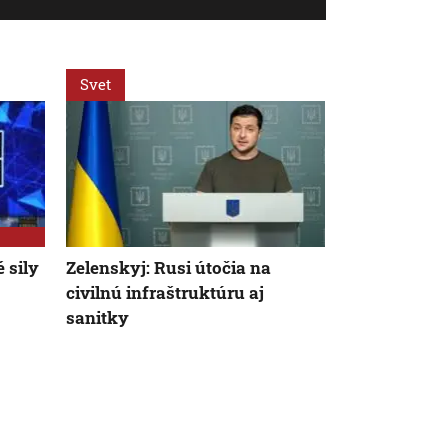
Svet
Svet
 sily
Zelenskyj: Rusi útočia na
V Bulharsku 
civilnú infraštruktúru aj
Rumunskom 
sanitky
výbušninami
ukrajinskéh