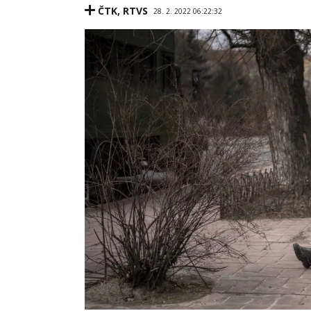
ČTK
,
RTVS
28. 2. 2022 06:22:32