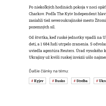
Po niekoľkých hodinách pokoja v noci opäť
Charkov. Podľa The Kyiv Independent hlavn
zasiahli tiež severoukrajinské mesto Žitomi
pozemných síl.
Od štvrtka, keď ruské jednotky vpadli na Uk
detí, a 1 684 ľudí utrpelo zranenia. S odvo
uviedla agentúra Reuters. Úrad vysokého 
Ukrajiny už kvôli ruskej invázii ušlo najme
Ďalšie články na tému:
Kyjev
Rusko
streľba
Ukr