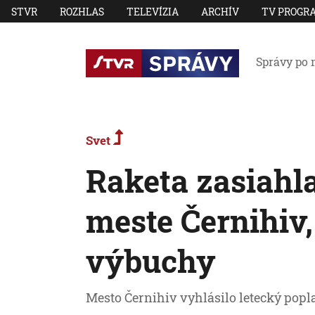
STVR
ROZHLAS
TELEVÍZIA
ARCHÍV
TV PROGR
Správy po 
Svet
Raketa zasiahl
meste Černihiv,
výbuchy
Mesto Černihiv vyhlásilo letecký popl