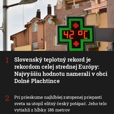
Slovenský teplotný rekord je
rekordom celej strednej Európy:
Najvyššiu hodnotu namerali v obci
Dolné Plachtince
Pri prieskume najhlbšej zatopenej priepasti
sveta sa utopil elitný český potápač. Jeho telo
vytiahli z hĺbky 186 metrov