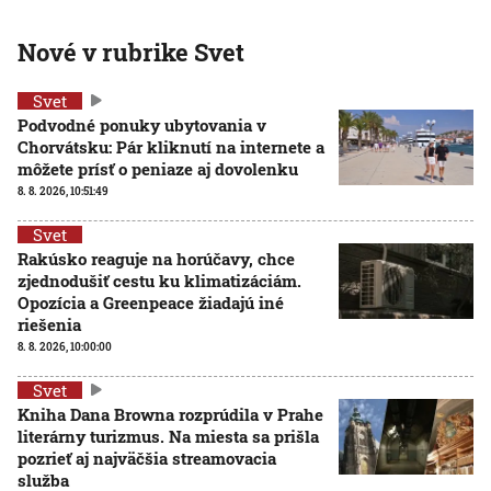
Nové v rubrike Svet
Svet
Podvodné ponuky ubytovania v
Chorvátsku: Pár kliknutí na internete a
môžete prísť o peniaze aj dovolenku
8. 8. 2026, 10:51:49
Svet
Rakúsko reaguje na horúčavy, chce
zjednodušiť cestu ku klimatizáciám.
Opozícia a Greenpeace žiadajú iné
riešenia
8. 8. 2026, 10:00:00
Svet
Kniha Dana Browna rozprúdila v Prahe
literárny turizmus. Na miesta sa prišla
pozrieť aj najväčšia streamovacia
služba