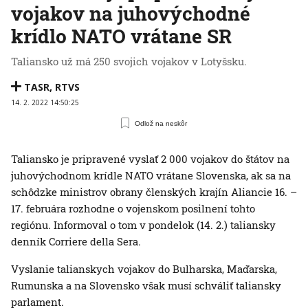
vojakov na juhovýchodné
krídlo NATO vrátane SR
Taliansko už má 250 svojich vojakov v Lotyšsku.
TASR
,
RTVS
14. 2. 2022 14:50:25
Odlož na neskôr
Taliansko je pripravené vyslať 2 000 vojakov do štátov na
juhovýchodnom krídle NATO vrátane Slovenska, ak sa na
schôdzke ministrov obrany členských krajín Aliancie 16. –
17. februára rozhodne o vojenskom posilnení tohto
regiónu. Informoval o tom v pondelok (14. 2.) taliansky
denník Corriere della Sera.
Vyslanie talianskych vojakov do Bulharska, Maďarska,
Rumunska a na Slovensko však musí schváliť taliansky
parlament.