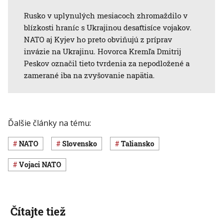
Rusko v uplynulých mesiacoch zhromaždilo v
blízkosti hraníc s Ukrajinou desaťtisíce vojakov.
NATO aj Kyjev ho preto obviňujú z príprav
invázie na Ukrajinu. Hovorca Kremľa Dmitrij
Peskov označil tieto tvrdenia za nepodložené a
zamerané iba na zvyšovanie napätia.
Ďalšie články na tému:
NATO
Slovensko
Taliansko
vojaci NATO
Čítajte tiež