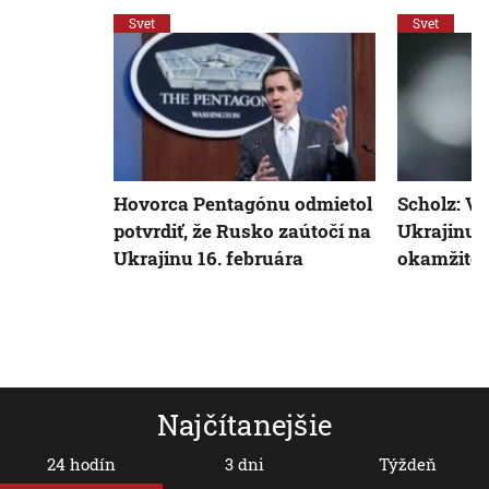
Svet
Svet
Hovorca Pentagónu odmietol
Scholz: V 
potvrdiť, že Rusko zaútočí na
Ukrajinu 
Ukrajinu 16. februára
okamžite 
Najčítanejšie
24 hodín
3 dni
Týždeň