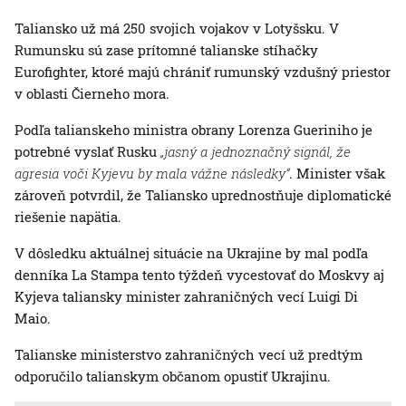
Taliansko už má 250 svojich vojakov v Lotyšsku. V
Rumunsku sú zase prítomné talianske stíhačky
Eurofighter, ktoré majú chrániť rumunský vzdušný priestor
v oblasti Čierneho mora.
Podľa talianskeho ministra obrany Lorenza Gueriniho je
potrebné vyslať Rusku
„jasný a jednoznačný signál, že
agresia voči Kyjevu by mala vážne následky“
. Minister však
zároveň potvrdil, že Taliansko uprednostňuje diplomatické
riešenie napätia.
V dôsledku aktuálnej situácie na Ukrajine by mal podľa
denníka La Stampa tento týždeň vycestovať do Moskvy aj
Kyjeva taliansky minister zahraničných vecí Luigi Di
Maio.
Talianske ministerstvo zahraničných vecí už predtým
odporučilo talianskym občanom opustiť Ukrajinu.