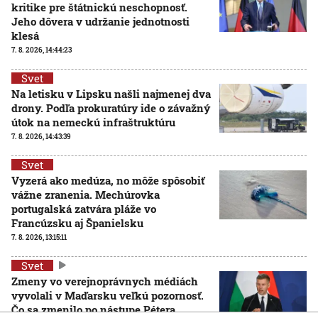
kritike pre štátnickú neschopnosť.
Jeho dôvera v udržanie jednotnosti
klesá
7. 8. 2026, 14:44:23
Svet
Na letisku v Lipsku našli najmenej dva
drony. Podľa prokuratúry ide o závažný
útok na nemeckú infraštruktúru
7. 8. 2026, 14:43:39
Svet
Vyzerá ako medúza, no môže spôsobiť
vážne zranenia. Mechúrovka
portugalská zatvára pláže vo
Francúzsku aj Španielsku
7. 8. 2026, 13:15:11
Svet
Zmeny vo verejnoprávnych médiách
vyvolali v Maďarsku veľkú pozornosť.
Čo sa zmenilo po nástupe Pétera