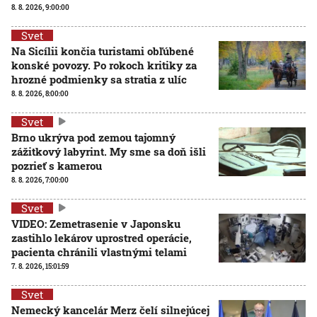
8. 8. 2026, 9:00:00
Svet
Na Sicílii končia turistami obľúbené
konské povozy. Po rokoch kritiky za
hrozné podmienky sa stratia z ulíc
8. 8. 2026, 8:00:00
Svet
Brno ukrýva pod zemou tajomný
zážitkový labyrint. My sme sa doň išli
pozrieť s kamerou
8. 8. 2026, 7:00:00
Svet
VIDEO: Zemetrasenie v Japonsku
zastihlo lekárov uprostred operácie,
pacienta chránili vlastnými telami
7. 8. 2026, 15:01:59
Svet
Nemecký kancelár Merz čelí silnejúcej