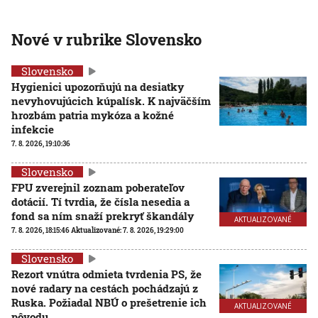
Nové v rubrike Slovensko
Slovensko
Hygienici upozorňujú na desiatky
nevyhovujúcich kúpalísk. K najväčším
hrozbám patria mykóza a kožné
infekcie
7. 8. 2026, 19:10:36
Slovensko
FPU zverejnil zoznam poberateľov
dotácií. Tí tvrdia, že čísla nesedia a
fond sa ním snaží prekryť škandály
AKTUALIZOVANÉ
7. 8. 2026, 18:15:46
Aktualizované:
7. 8. 2026, 19:29:00
Slovensko
Rezort vnútra odmieta tvrdenia PS, že
nové radary na cestách pochádzajú z
Ruska. Požiadal NBÚ o prešetrenie ich
AKTUALIZOVANÉ
pôvodu