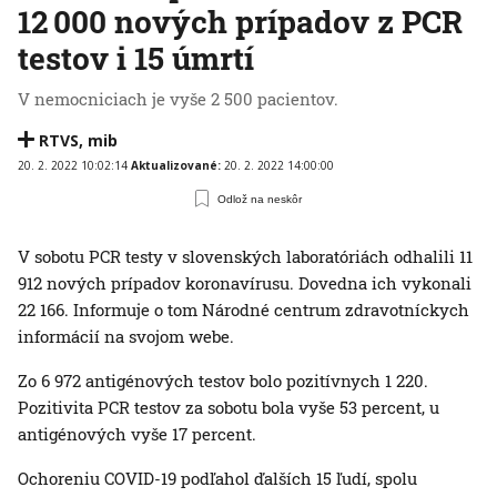
12 000 nových prípadov z PCR
testov i 15 úmrtí
V nemocniciach je vyše 2 500 pacientov.
RTVS
,
mib
20. 2. 2022 10:02:14
Aktualizované:
20. 2. 2022 14:00:00
Odlož na neskôr
V sobotu PCR testy v slovenských laboratóriách odhalili 11
912 nových prípadov koronavírusu. Dovedna ich vykonali
22 166. Informuje o tom Národné centrum zdravotníckych
informácií na svojom webe.
Zo 6 972 antigénových testov bolo pozitívnych 1 220.
Pozitivita PCR testov za sobotu bola vyše 53 percent, u
antigénových vyše 17 percent.
Ochoreniu COVID-19 podľahol ďalších 15 ľudí, spolu