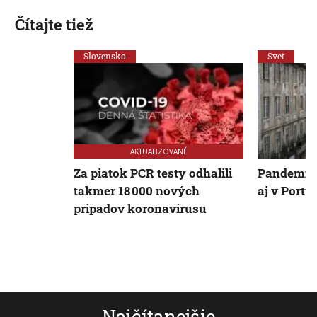
Čítajte tiež
Slovensko
Svet
AKTUALIZOVANÉ
Za piatok PCR testy odhalili
Pandemick
takmer 18 000 nových
aj v Portu
prípadov koronavírusu
Najčítanejšie