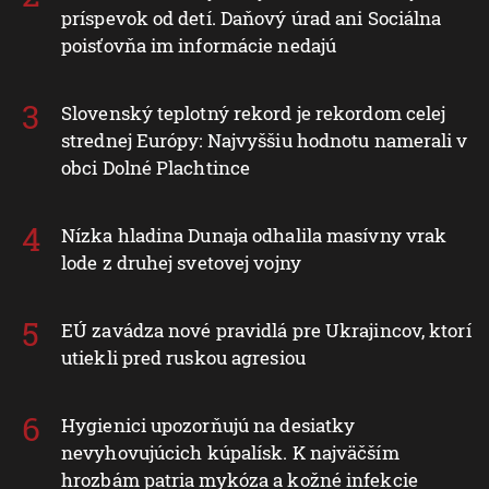
príspevok od detí. Daňový úrad ani Sociálna
poisťovňa im informácie nedajú
Slovenský teplotný rekord je rekordom celej
strednej Európy: Najvyššiu hodnotu namerali v
obci Dolné Plachtince
Nízka hladina Dunaja odhalila masívny vrak
lode z druhej svetovej vojny
EÚ zavádza nové pravidlá pre Ukrajincov, ktorí
utiekli pred ruskou agresiou
Hygienici upozorňujú na desiatky
nevyhovujúcich kúpalísk. K najväčším
hrozbám patria mykóza a kožné infekcie