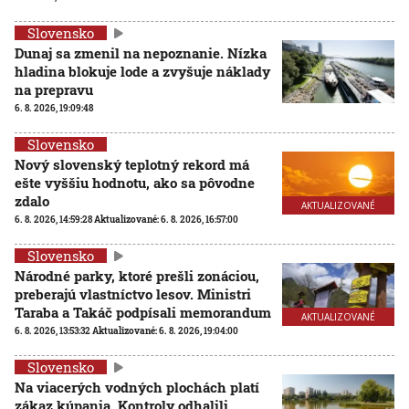
Slovensko
Dunaj sa zmenil na nepoznanie. Nízka
hladina blokuje lode a zvyšuje náklady
na prepravu
6. 8. 2026, 19:09:48
Slovensko
Nový slovenský teplotný rekord má
ešte vyššiu hodnotu, ako sa pôvodne
zdalo
AKTUALIZOVANÉ
6. 8. 2026, 14:59:28
Aktualizované:
6. 8. 2026, 16:57:00
Slovensko
Národné parky, ktoré prešli zonáciou,
preberajú vlastníctvo lesov. Ministri
Taraba a Takáč podpísali memorandum
AKTUALIZOVANÉ
6. 8. 2026, 13:53:32
Aktualizované:
6. 8. 2026, 19:04:00
Slovensko
Na viacerých vodných plochách platí
zákaz kúpania. Kontroly odhalili