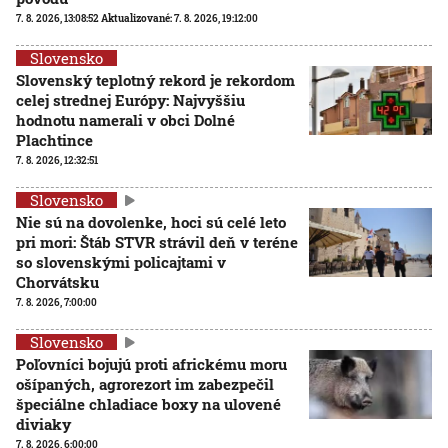
7. 8. 2026, 13:08:52
Aktualizované:
7. 8. 2026, 19:12:00
Slovensko
Slovenský teplotný rekord je rekordom
celej strednej Európy: Najvyššiu
hodnotu namerali v obci Dolné
Plachtince
7. 8. 2026, 12:32:51
Slovensko
Nie sú na dovolenke, hoci sú celé leto
pri mori: Štáb STVR strávil deň v teréne
so slovenskými policajtami v
Chorvátsku
7. 8. 2026, 7:00:00
Slovensko
Poľovníci bojujú proti africkému moru
ošípaných, agrorezort im zabezpečil
špeciálne chladiace boxy na ulovené
diviaky
7. 8. 2026, 6:00:00