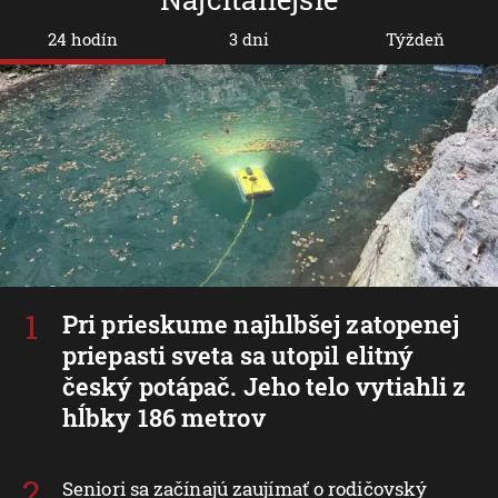
24 hodín
3 dni
Týždeň
Pri prieskume najhlbšej zatopenej
priepasti sveta sa utopil elitný
český potápač. Jeho telo vytiahli z
hĺbky 186 metrov
Seniori sa začínajú zaujímať o rodičovský