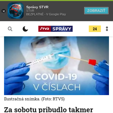
Správy STVR
ZOBRAZIŤ
STVR
BEZPLATNÉ - V Google Play
24
Ilustračná snímka.
(Foto: RTVS)
Za sobotu pribudlo takmer