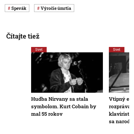
spevák
výročie úmrtia
Čítajte tiež
Svet
Svet
Hudba Nirvany sa stala
Vtipný ex
symbolom. Kurt Cobain by
rozprávač
mal 55 rokov
klavirista
sa narodil