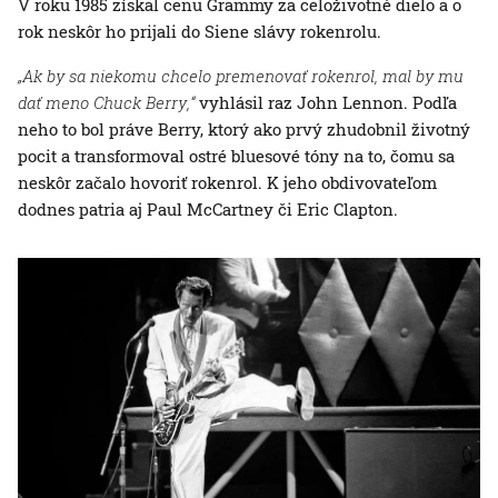
V roku 1985 získal cenu Grammy za celoživotné dielo a o
rok neskôr ho prijali do Siene slávy rokenrolu.
„Ak by sa niekomu chcelo premenovať rokenrol, mal by mu
dať meno Chuck Berry,“
vyhlásil raz John Lennon. Podľa
neho to bol práve Berry, ktorý ako prvý zhudobnil životný
pocit a transformoval ostré bluesové tóny na to, čomu sa
neskôr začalo hovoriť rokenrol. K jeho obdivovateľom
dodnes patria aj Paul McCartney či Eric Clapton.