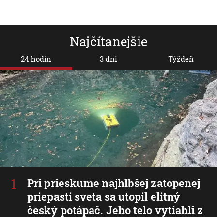
Najčítanejšie
24 hodín
3 dni
Týždeň
Pri prieskume najhlbšej zatopenej
priepasti sveta sa utopil elitný
český potápač. Jeho telo vytiahli z