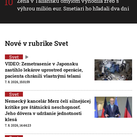
Žena v Taliansku omylom vyhodila žreb s
výhrou milión eur. Smetiari ho hľadali dva dni
Nové v rubrike Svet
Svet
VIDEO: Zemetrasenie v Japonsku
zastihlo lekárov uprostred operácie,
pacienta chránili vlastnými telami
7. 8. 2026, 15:01:59
Svet
Nemecký kancelár Merz čelí silnejúcej
kritike pre štátnickú neschopnosť.
Jeho dôvera v udržanie jednotnosti
klesá
7. 8. 2026, 14:44:23