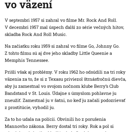
vo väzení
V septembri 1957 si zahral vo filme Mr. Rock And Roll.
V decembri 1957 mal úspech ďalší zo série večných hitov,
skladba Rock And Roll Music.
Na začiatku roku 1959 si zahral vo filme Go, Johnny Go.
Z tohto filmu sú aj dve jeho skladby Little Queenie a
Memphis Tennessee.
Prišli však aj problémy. V roku 1962 ho odsúdili na tri roky
väzenia za to, že si z Texasu priviezol štrnásťročnú dievča,
aby ju zamestnal vo svojom nočnom klube Berry’s Club
Bandstand v St. Louis. Údajne s úmyslom pohlavne ju
zneužiť. Zamestnal ju v šatni, no keď ju začali podozrievať
z prostitúcie, vyhodil ju.
Za to ho udala na polícii. Obvinili ho z porušenia
Mannovho zákona. Berry dostal tri roky. Rok a pol si