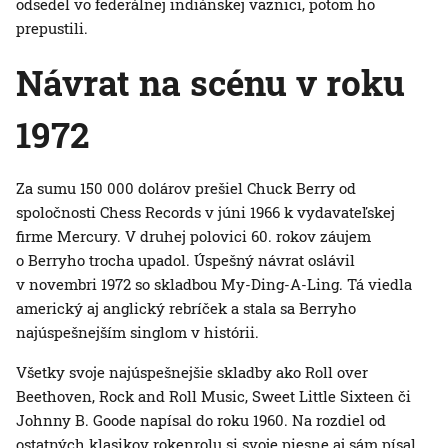
odsedel vo federálnej indiánskej väznici, potom ho
prepustili.
Návrat na scénu v roku
1972
Za sumu 150 000 dolárov prešiel Chuck Berry od
spoločnosti Chess Records v júni 1966 k vydavateľskej
firme Mercury. V druhej polovici 60. rokov záujem
o Berryho trocha upadol. Úspešný návrat oslávil
v novembri 1972 so skladbou My-Ding-A-Ling. Tá viedla
americký aj anglický rebríček a stala sa Berryho
najúspešnejším singlom v histórii.
Všetky svoje najúspešnejšie skladby ako Roll over
Beethoven, Rock and Roll Music, Sweet Little Sixteen či
Johnny B. Goode napísal do roku 1960. Na rozdiel od
ostatných klasikov rokenrolu si svoje piesne aj sám písal.