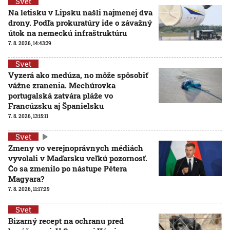
Svet
Na letisku v Lipsku našli najmenej dva
drony. Podľa prokuratúry ide o závažný
útok na nemeckú infraštruktúru
7. 8. 2026, 14:43:39
Svet
Vyzerá ako medúza, no môže spôsobiť
vážne zranenia. Mechúrovka
portugalská zatvára pláže vo
Francúzsku aj Španielsku
7. 8. 2026, 13:15:11
Svet
Zmeny vo verejnoprávnych médiách
vyvolali v Maďarsku veľkú pozornosť.
Čo sa zmenilo po nástupe Pétera
Magyara?
7. 8. 2026, 11:17:29
Svet
Bizarný recept na ochranu pred