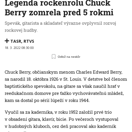
Legenda rockenrolu Chuck
Berry zomrela pred 5 rokmi
Spevák, gitarista a skladateľ výrazne ovplyvnil rozvoj
rockovej hudby.
TASR
,
RTVS
18. 3. 2022 08:30:00
Odlož na neskôr
Chuck Berry, občianskym menom Charles Edward Berry,
sa narodil 18. októbra 1926 v St. Louis. V detstve bol členom
baptistického spevokolu, na gitare sa však naučil hrať v
reedukačnom domove pre ťažko vychovávateľnú mládež,
kam sa dostal po sérií lúpeží v roku 1944.
Vyučil sa za kaderníka, v roku 1952 založil prvé trio
v obsadení gitara, klavír, bicie. Po večeroch vystupoval
v hudobných kluboch, cez deň pracoval ako kaderník