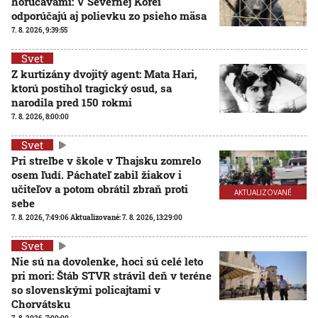
horúčavami: V Severnej Kórei
odporúčajú aj polievku zo psieho mäsa
7. 8. 2026, 9:39:55
Svet
Z kurtizány dvojitý agent: Mata Hari,
ktorú postihol tragický osud, sa
narodila pred 150 rokmi
7. 8. 2026, 8:00:00
Svet
Pri streľbe v škole v Thajsku zomrelo
osem ľudí. Páchateľ zabil žiakov i
učiteľov a potom obrátil zbraň proti
AKTUALIZOVANÉ
sebe
7. 8. 2026, 7:49:06
Aktualizované:
7. 8. 2026, 13:29:00
Svet
Nie sú na dovolenke, hoci sú celé leto
pri mori: Štáb STVR strávil deň v teréne
so slovenskými policajtami v
Chorvátsku