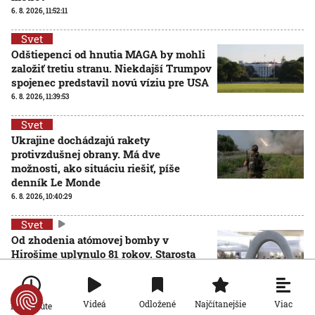
6. 8. 2026, 11:52:11
Svet
Odštiepenci od hnutia MAGA by mohli
založiť tretiu stranu. Niekdajší Trumpov
spojenec predstavil novú víziu pre USA
6. 8. 2026, 11:39:53
Svet
Ukrajine dochádzajú rakety
protivzdušnej obrany. Má dve
možnosti, ako situáciu riešiť, píše
denník Le Monde
6. 8. 2026, 10:40:29
Svet
Od zhodenia atómovej bomby v
Hirošime uplynulo 81 rokov. Starosta
mesta varoval pred zľahčovaním
AKTUALIZOVANÉ
neľudskosti jadrových zbraní
6. 8. 2026, 10:39:25
Aktualizované:
6. 8. 2026, 13:10:00
Viac
Videá
Odložené
Najčítanejšie
Po minúte