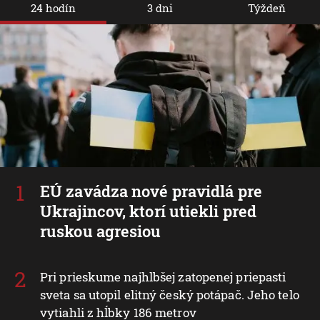
24 hodín
3 dni
Týždeň
EÚ zavádza nové pravidlá pre
Ukrajincov, ktorí utiekli pred
ruskou agresiou
Pri prieskume najhlbšej zatopenej priepasti
sveta sa utopil elitný český potápač. Jeho telo
vytiahli z hĺbky 186 metrov