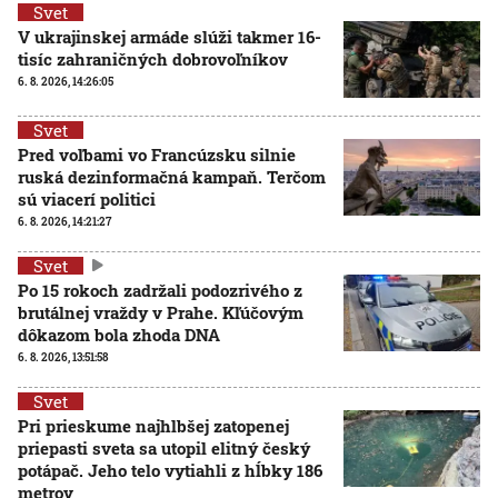
Svet
V ukrajinskej armáde slúži takmer 16-
tisíc zahraničných dobrovoľníkov
6. 8. 2026, 14:26:05
Svet
Pred voľbami vo Francúzsku silnie
ruská dezinformačná kampaň. Terčom
sú viacerí politici
6. 8. 2026, 14:21:27
Svet
Po 15 rokoch zadržali podozrivého z
brutálnej vraždy v Prahe. Kľúčovým
dôkazom bola zhoda DNA
6. 8. 2026, 13:51:58
Svet
Pri prieskume najhlbšej zatopenej
priepasti sveta sa utopil elitný český
potápač. Jeho telo vytiahli z hĺbky 186
metrov