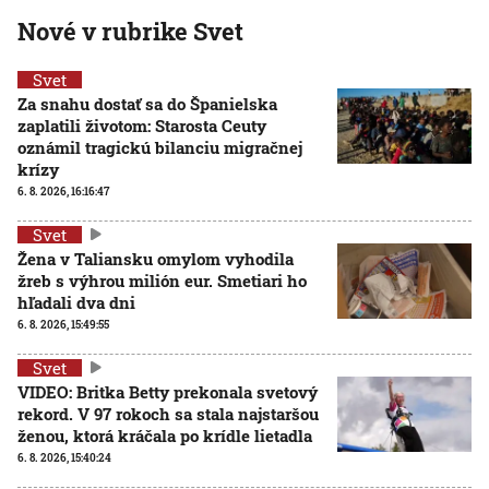
Nové v rubrike Svet
Svet
Za snahu dostať sa do Španielska
zaplatili životom: Starosta Ceuty
oznámil tragickú bilanciu migračnej
krízy
6. 8. 2026, 16:16:47
Svet
Žena v Taliansku omylom vyhodila
žreb s výhrou milión eur. Smetiari ho
hľadali dva dni
6. 8. 2026, 15:49:55
Svet
VIDEO: Britka Betty prekonala svetový
rekord. V 97 rokoch sa stala najstaršou
ženou, ktorá kráčala po krídle lietadla
6. 8. 2026, 15:40:24