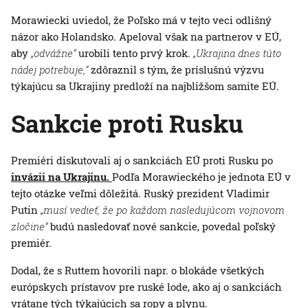
Morawiecki uviedol, že Poľsko má v tejto veci odlišný
názor ako Holandsko. Apeloval však na partnerov v EÚ,
aby
„odvážne“
urobili tento prvý krok.
„Ukrajina dnes túto
nádej potrebuje,“
zdôraznil s tým, že príslušnú výzvu
týkajúcu sa Ukrajiny predloží na najbližšom samite EÚ.
Sankcie proti Rusku
Premiéri diskutovali aj o sankciách EÚ proti Rusku po
invázii na Ukrajinu.
Podľa Morawieckého je jednota EÚ v
tejto otázke veľmi dôležitá. Ruský prezident Vladimir
Putin
„musí vedieť, že po každom nasledujúcom vojnovom
zločine“
budú nasledovať nové sankcie, povedal poľský
premiér.
Dodal, že s Ruttem hovorili napr. o blokáde všetkých
európskych prístavov pre ruské lode, ako aj o sankciách
vrátane tých týkajúcich sa ropy a plynu.