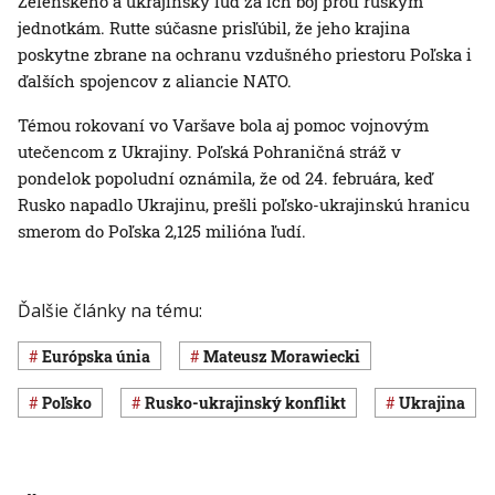
Zelenského a ukrajinský ľud za ich boj proti ruským
jednotkám. Rutte súčasne prisľúbil, že jeho krajina
poskytne zbrane na ochranu vzdušného priestoru Poľska i
ďalších spojencov z aliancie NATO.
Témou rokovaní vo Varšave bola aj pomoc vojnovým
utečencom z Ukrajiny. Poľská Pohraničná stráž v
pondelok popoludní oznámila, že od 24. februára, keď
Rusko napadlo Ukrajinu, prešli poľsko-ukrajinskú hranicu
smerom do Poľska 2,125 milióna ľudí.
Ďalšie články na tému:
Európska únia
Mateusz Morawiecki
Poľsko
rusko-ukrajinský konflikt
Ukrajina