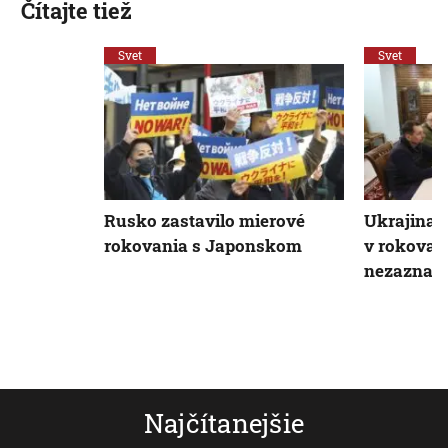
Čítajte tiež
Svet
Svet
Rusko zastavilo mierové
Ukrajina 
rokovania s Japonskom
v rokovani
nezaznam
Najčítanejšie