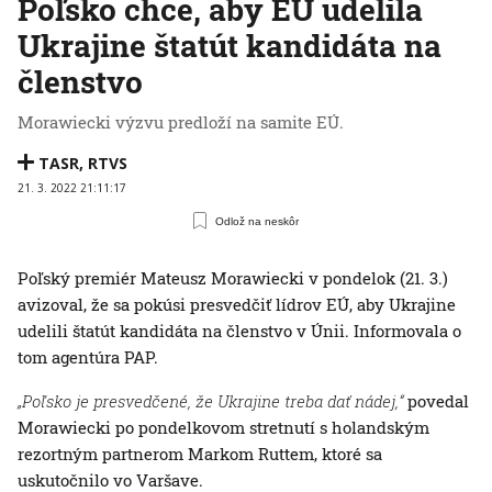
Poľsko chce, aby EÚ udelila
Ukrajine štatút kandidáta na
členstvo
Morawiecki výzvu predloží na samite EÚ.
TASR
,
RTVS
21. 3. 2022 21:11:17
Odlož na neskôr
Poľský premiér Mateusz Morawiecki v pondelok (21. 3.)
avizoval, že sa pokúsi presvedčiť lídrov EÚ, aby Ukrajine
udelili štatút kandidáta na členstvo v Únii. Informovala o
tom agentúra PAP.
„Poľsko je presvedčené, že Ukrajine treba dať nádej,“
povedal
Morawiecki po pondelkovom stretnutí s holandským
rezortným partnerom Markom Ruttem, ktoré sa
uskutočnilo vo Varšave.