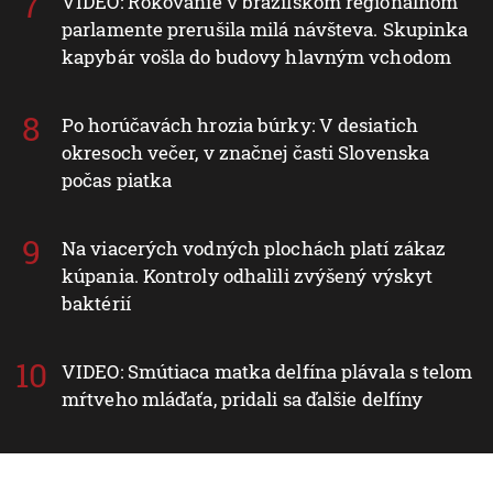
VIDEO: Rokovanie v brazílskom regionálnom
parlamente prerušila milá návšteva. Skupinka
kapybár vošla do budovy hlavným vchodom
Po horúčavách hrozia búrky: V desiatich
okresoch večer, v značnej časti Slovenska
počas piatka
Na viacerých vodných plochách platí zákaz
kúpania. Kontroly odhalili zvýšený výskyt
baktérií
VIDEO: Smútiaca matka delfína plávala s telom
mŕtveho mláďaťa, pridali sa ďalšie delfíny