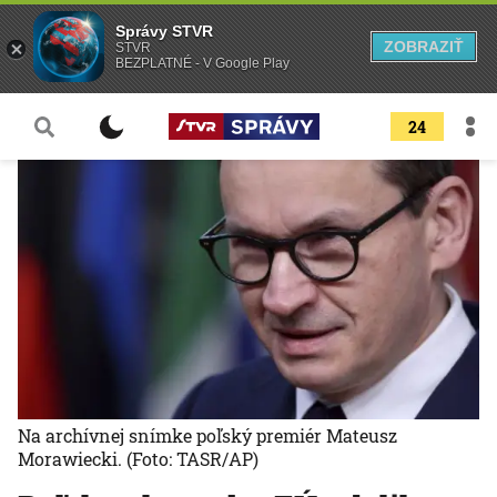
Správy STVR
ZOBRAZIŤ
STVR
BEZPLATNÉ - V Google Play
24
Na archívnej snímke poľský premiér Mateusz
Morawiecki.
(Foto: TASR/AP)