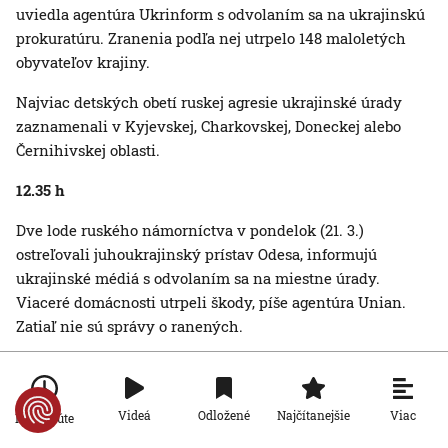
uviedla agentúra Ukrinform s odvolaním sa na ukrajinskú
prokuratúru. Zranenia podľa nej utrpelo 148 maloletých
obyvateľov krajiny.
Najviac detských obetí ruskej agresie ukrajinské úrady
zaznamenali v Kyjevskej, Charkovskej, Doneckej alebo
Černihivskej oblasti.
12.35 h
Dve lode ruského námorníctva v pondelok (21. 3.)
ostreľovali juhoukrajinský prístav Odesa, informujú
ukrajinské médiá s odvolaním sa na miestne úrady.
Viaceré domácnosti utrpeli škody, píše agentúra Unian.
Zatiaľ nie sú správy o ranených.
As a result of this morning's shelling from the
#Russian
naval artillery in
#Odesa
, several houses were destroyed,
Viac
Videá
Odložené
Najčítanejšie
Po minúte
reports the speaker of the regional administration Sergey