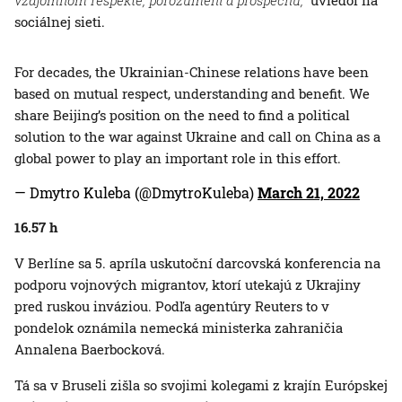
vzájomnom rešpekte, porozumení a prospechu,“
uviedol na
sociálnej sieti.
For decades, the Ukrainian-Chinese relations have been
based on mutual respect, understanding and benefit. We
share Beijing’s position on the need to find a political
solution to the war against Ukraine and call on China as a
global power to play an important role in this effort.
— Dmytro Kuleba (@DmytroKuleba)
March 21, 2022
16.57 h
V Berlíne sa 5. apríla uskutoční darcovská konferencia na
podporu vojnových migrantov, ktorí utekajú z Ukrajiny
pred ruskou inváziou. Podľa agentúry Reuters to v
pondelok oznámila nemecká ministerka zahraničia
Annalena Baerbocková.
Tá sa v Bruseli zišla so svojimi kolegami z krajín Európskej