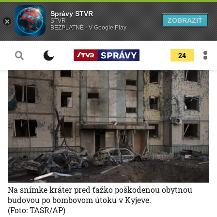
Správy STVR
ZOBRAZIŤ
STVR
BEZPLATNÉ - V Google Play
24
Na snímke kráter pred ťažko poškodenou obytnou
budovou po bombovom útoku v Kyjeve.
(Foto: TASR/AP)