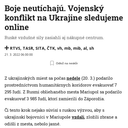
Boje neutíchajú. Vojenský
konflikt na Ukrajine sledujeme
online
Ruské vzdušné sily zasiahli aj nákupné centrum.
RTVS
,
TASR
,
SITA
,
ČTK
,
vh
,
mb
,
mib
,
al
,
sh
21. 3. 2022 06:00:00
Odlož na neskôr
Z ukrajinských miest sa počas
nedele
(20. 3.) podarilo
prostredníctvom humanitárnych koridorov evakuovať 7
295 ľudí. Z Rusmi obliehaného mesta Mariupol sa podarilo
evakuovať 3 985 ľudí, ktorí zamierili do Záporožia.
Či tento krok nejako súvisí s ruskou výzvou, aby s
ukrajinskí bojovníci v Mariupole
vzdali
, zložili zbrane a
odišli z mesta, nebolo jasné.