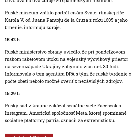
odvoláva na dva zdroje zo španielskych inštitúcií.
Ruské múzeum vrátilo portrét cisára Svätej rímskej ríše
Karola V. od Juana Pantoju de la Cruza z roku 1605 a jeho
brnenie, informujú zdroje.
15.42 h
Ruské ministerstvo obrany uviedlo, že pri pondelkovom
ruskom raketovom útoku na vojenský výcvikový priestor
na severozápade Ukrajiny zahynulo viac než 80 ľudí.
Informovala o tom agentúra DPA s tým, že ruské tvrdenie o
počte obetí nebolo možné overiť z nezávislých zdrojov.
15.29 h
Ruský súd v krajine zakázal sociálne siete Facebook a
Instagram. Americkú spoločnosť Meta, ktorej spomínané
sociálne platformy patria, označil za extrémistickú.