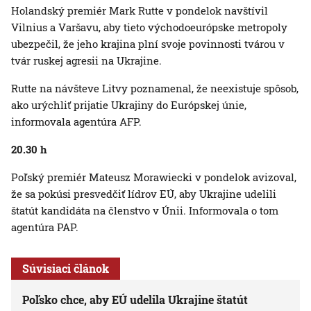
Holandský premiér Mark Rutte v pondelok navštívil
Vilnius a Varšavu, aby tieto východoeurópske metropoly
ubezpečil, že jeho krajina plní svoje povinnosti tvárou v
tvár ruskej agresii na Ukrajine.
Rutte na návšteve Litvy poznamenal, že neexistuje spôsob,
ako urýchliť prijatie Ukrajiny do Európskej únie,
informovala agentúra AFP.
20.30 h
Poľský premiér Mateusz Morawiecki v pondelok avizoval,
že sa pokúsi presvedčiť lídrov EÚ, aby Ukrajine udelili
štatút kandidáta na členstvo v Únii. Informovala o tom
agentúra PAP.
Súvisiaci článok
Poľsko chce, aby EÚ udelila Ukrajine štatút