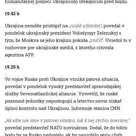
humanitárnej pomoci Ukrajincom utekajúcim pred bojmi.
19.42 h
Ukrajina nemôže pristúpiť na
„ruské ultimáta“
, povedal v
pondelok ukrajinský prezident Volodymyr Zelenskyj s
tým, že Moskva sa jeho krajinu pokúša
„zničiť“
. Uviedol to v
rozhovore pre ukrajinské médiá, z ktorého citovala
agentúra AFP.
19.29 h
Vo vojne Ruska proti Ukrajine vzniká patová situácia,
povedal v pondelok vysoký predstaviteľ spravodajskej
služby Severoatlantickej aliancie. Vysvetlil, že ruské
pozemné jednotky nepostupujú a letectvo nevie získať
úplnú kontrolu nad Ukrajinou. Informuje stanica CNN.
„Ak ešte nie sme v patovej situácii, tak k nej rýchlo mierime,“
povedal predstaviteľ NATO novinárom. Dodal, že do tohto
bodu by sa Rusko nedostalo, ak by neurobilo sériu chýb,