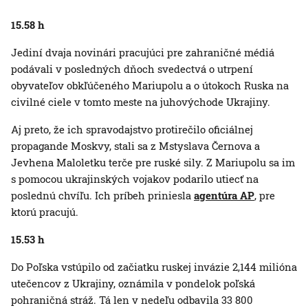
15.58 h
Jediní dvaja novinári pracujúci pre zahraničné médiá
podávali v posledných dňoch svedectvá o utrpení
obyvateľov obkľúčeného Mariupolu a o útokoch Ruska na
civilné ciele v tomto meste na juhovýchode Ukrajiny.
Aj preto, že ich spravodajstvo protirečilo oficiálnej
propagande Moskvy, stali sa z Mstyslava Černova a
Jevhena Maloletku terče pre ruské sily. Z Mariupolu sa im
s pomocou ukrajinských vojakov podarilo utiecť na
poslednú chvíľu. Ich príbeh priniesla
agentúra AP
, pre
ktorú pracujú.
15.53 h
Do Poľska vstúpilo od začiatku ruskej invázie 2,144 milióna
utečencov z Ukrajiny, oznámila v pondelok poľská
pohraničná stráž. Tá len v nedeľu odbavila 33 800