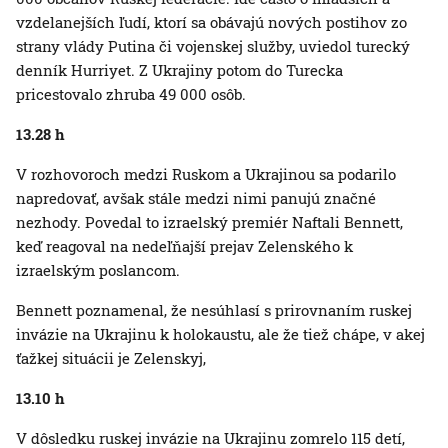
vzdelanejších ľudí, ktorí sa obávajú nových postihov zo
strany vlády Putina či vojenskej služby, uviedol turecký
denník Hurriyet. Z Ukrajiny potom do Turecka
pricestovalo zhruba 49 000 osôb.
13.28 h
V rozhovoroch medzi Ruskom a Ukrajinou sa podarilo
napredovať, avšak stále medzi nimi panujú značné
nezhody. Povedal to izraelský premiér Naftali Bennett,
keď reagoval na nedeľňajší prejav Zelenského k
izraelským poslancom.
Bennett poznamenal, že nesúhlasí s prirovnaním ruskej
invázie na Ukrajinu k holokaustu, ale že tiež chápe, v akej
ťažkej situácii je Zelenskyj,
13.10 h
V dôsledku ruskej invázie na Ukrajinu zomrelo 115 detí,