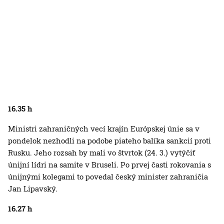
16.35 h
Ministri zahraničných vecí krajín Európskej únie sa v
pondelok nezhodli na podobe piateho balíka sankcií proti
Rusku. Jeho rozsah by mali vo štvrtok (24. 3.) vytýčiť
únijní lídri na samite v Bruseli. Po prvej časti rokovania s
únijnými kolegami to povedal český minister zahraničia
Jan Lipavský.
16.27 h