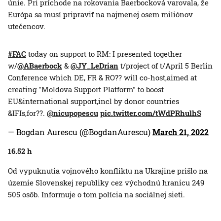
únie. Pri príchode na rokovania Baerbocková varovala, že
Európa sa musí pripraviť na najmenej osem miliónov
utečencov.
#FAC
today on support to RM: I presented together
w/
@ABaerbock
&
@JY_LeDrian
t/project of t/April 5 Berlin
Conference which DE, FR & RO?? will co-host,aimed at
creating "Moldova Support Platform" to boost
EU&international support,incl by donor countries
&IFIs,for??.
@nicupopescu
pic.twitter.com/tWdPRhulhS
— Bogdan Aurescu (@BogdanAurescu)
March 21, 2022
16.52 h
Od vypuknutia vojnového konfliktu na Ukrajine prišlo na
územie Slovenskej republiky cez východnú hranicu 249
505 osôb. Informuje o tom polícia na sociálnej sieti.