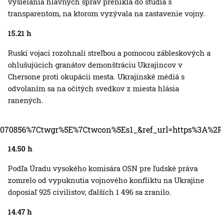
vysielania hlavných správ prenikla do štúdia s
transparentom, na ktorom vyzývala na zastavenie vojny.
15.21 h
Ruskí vojaci rozohnali streľbou a pomocou zábleskových a
ohlušujúcich granátov demonštráciu Ukrajincov v
Chersone proti okupácii mesta. Ukrajinské médiá s
odvolaním sa na očitých svedkov z miesta hlásia
ranených.
3070856%7Ctwgr%5E%7Ctwcon%5Es1_&ref_url=https%3A
14.50 h
Podľa Úradu vysokého komisára OSN pre ľudské práva
zomrelo od vypuknutia vojnového konfliktu na Ukrajine
doposiaľ 925 civilistov, ďalších 1 496 sa zranilo.
14.47 h