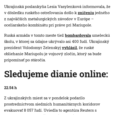
Ukrajinská poslankyňa Lesia Vasylenková informovala, že
v dôsledku ruského ostreľovania došlo k
zničeniu
jedného
z najväčších metalurgických závodov v Európe –
oceliarskeho kombinátu pri práve pri Mariupole.
Ruská armáda v tomto meste tiež
bombardovala
umeleckú
školu, v ktorej sa údajne ukrývalo asi 400 ľudí. Ukrajinský
prezident Volodomyr Zelenskyj
vyhlásil
, že ruské
obliehanie Mariupolu je vojnový zločin, ktorý sa bude
pripomínať po stáročia.
Sledujeme dianie online:
22.54 h
Z ukrajinských miest sa v pondelok podarilo
prostredníctvom siedmich humanitárnych koridorov
evakuovať 8 057 ľudí. Uviedla to agentúra Reuters s