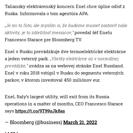
Taliansky elektrárenský koncern Enel chce úplne odísť z
Ruska. Informovala o tom agentúra APA.
„Je mi to ľúto, ale myslím si, že budeme musieť zastaviť naše
aktivity, je to záležitosť mesiacov,“
povedal šéf Enelu
Francesco Starace pre Bloomberg TV.
Enel v Rusku prevádzkuje dve termoelektrické elektrárne
a jeden veterný park.
„Všetky elektrárne sú v normálnej
prevádzke,“
uvádza sa na webovej stránke Enel Russland.
Enel v roku 2018 vstúpil v Rusku do segmentu veterných
parkov, v ktorom investoval 450 miliónov eur.
Enel, Italy’s largest utility, will exit from its Russia
operations in a matter of months, CEO Francesco Starace
says
https://t.co/9T99uJk8as
— Bloomberg (@business)
March 21, 2022