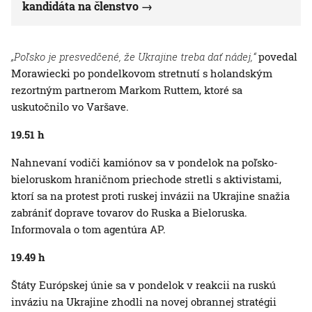
kandidáta na členstvo
„Poľsko je presvedčené, že Ukrajine treba dať nádej,“
povedal
Morawiecki po pondelkovom stretnutí s holandským
rezortným partnerom Markom Ruttem, ktoré sa
uskutočnilo vo Varšave.
19.51 h
Nahnevaní vodiči kamiónov sa v pondelok na poľsko-
bieloruskom hraničnom priechode stretli s aktivistami,
ktorí sa na protest proti ruskej invázii na Ukrajine snažia
zabrániť doprave tovarov do Ruska a Bieloruska.
Informovala o tom agentúra AP.
19.49 h
Štáty Európskej únie sa v pondelok v reakcii na ruskú
inváziu na Ukrajine zhodli na novej obrannej stratégii