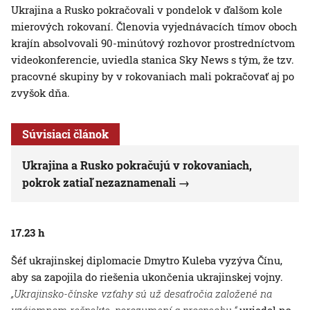
Ukrajina a Rusko pokračovali v pondelok v ďalšom kole
mierových rokovaní. Členovia vyjednávacích tímov oboch
krajín absolvovali 90-minútový rozhovor prostredníctvom
videokonferencie, uviedla stanica Sky News s tým, že tzv.
pracovné skupiny by v rokovaniach mali pokračovať aj po
zvyšok dňa.
Súvisiaci článok
Ukrajina a Rusko pokračujú v rokovaniach,
pokrok zatiaľ nezaznamenali
17.23 h
Šéf ukrajinskej diplomacie Dmytro Kuleba vyzýva Čínu,
aby sa zapojila do riešenia ukončenia ukrajinskej vojny.
„Ukrajinsko-čínske vzťahy sú už desaťročia založené na