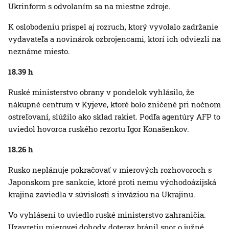
Ukrinform s odvolaním sa na miestne zdroje.
K oslobodeniu prispel aj rozruch, ktorý vyvolalo zadržanie
vydavateľa a novinárok ozbrojencami, ktorí ich odviezli na
neznáme miesto.
18.39 h
Ruské ministerstvo obrany v pondelok vyhlásilo, že
nákupné centrum v Kyjeve, ktoré bolo zničené pri nočnom
ostreľovaní, slúžilo ako sklad rakiet. Podľa agentúry AFP to
uviedol hovorca ruského rezortu Igor Konašenkov.
18.26 h
Rusko neplánuje pokračovať v mierových rozhovoroch s
Japonskom pre sankcie, ktoré proti nemu východoázijská
krajina zaviedla v súvislosti s inváziou na Ukrajinu.
Vo vyhlásení to uviedlo ruské ministerstvo zahraničia.
Uzavretiu mierovej dohody doteraz bránil spor o južné