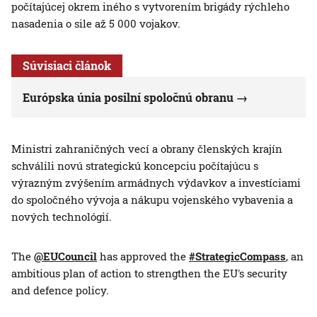
počítajúcej okrem iného s vytvorením brigády rýchleho
nasadenia o sile až 5 000 vojakov.
Súvisiaci článok
Európska únia posilní spoločnú obranu
Ministri zahraničných vecí a obrany členských krajín
schválili novú strategickú koncepciu počítajúcu s
výrazným zvýšením armádnych výdavkov a investíciami
do spoločného vývoja a nákupu vojenského vybavenia a
nových technológií.
The
@EUCouncil
has approved the
#StrategicCompass
, an
ambitious plan of action to strengthen the EU's security
and defence policy.