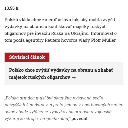
13.55 h
Poľská vláda chce zmeniť ústavu tak, aby mohla zvýšiť
výdavky na obranu a konfiškovať majetky ruských
oligarchov pre inváziu Ruska na Ukrajinu. Informoval o
tom podľa agentúry Reuters hovorca vlády Piotr Müller.
Súvisiaci článok
Poľsko chce zvýšiť výdavky na obranu a zhabať
majetok ruských oligarchov
„Poľská armáda musí byť okamžite vybavená podľa
najvyšších štandardov, a preto jednou z navrhovaných zmien
ústavy bude vylúčenie výdavkov na armádu a vojenskú
výzbroj zo stropu verejného dlhu,“
povedal.