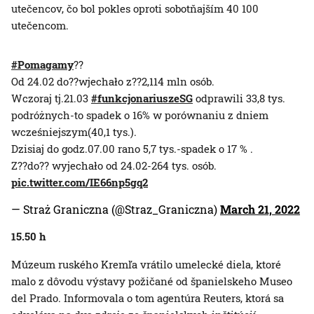
utečencov, čo bol pokles oproti sobotňajším 40 100
utečencom.
#Pomagamy
??
Od 24.02 do??wjechało z??2,114 mln osób.
Wczoraj tj.21.03
#funkcjonariuszeSG
odprawili 33,8 tys.
podróżnych-to spadek o 16% w porównaniu z dniem
wcześniejszym(40,1 tys.).
Dzisiaj do godz.07.00 rano 5,7 tys.-spadek o 17 % .
Z??do?? wyjechało od 24.02-264 tys. osób.
pic.twitter.com/IE66np5gq2
— Straż Graniczna (@Straz_Graniczna)
March 21, 2022
15.50 h
Múzeum ruského Kremľa vrátilo umelecké diela, ktoré
malo z dôvodu výstavy požičané od španielskeho Museo
del Prado. Informovala o tom agentúra Reuters, ktorá sa