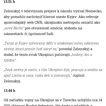
13.51 h
Zelenskyj v televíznom prejave k národu vyzval Nemecko,
aby pomohlo zachrániť hlavné mesto Kyjev. Ako referuje
spravodajský web CNN, ukrajinskú metropolu označil ako
„nový Berlín“
pre otvorenosť, emócie, slobodu na
námestiach či úprimnosť ľudí.
„Teraz je Kyjev zatvorený. Mlčí v očakávaní novej náletovej
sirény, ktorá prinúti ľudí ukryť sa,“
povedal Zelenskyj a
dodal, že tento zvuk Ukrajinci počúvajú
„hodiny, dni a
týždne“
.
„Zvuk sirény je niečo, s čím Ukrajinci žijú, pracujú a snažia sa
spať. Liečia si rany, rodia deti a zomierajú,“ d
oplnil
Zelenskyj.
13.44 h
Od začiatku vojny na Ukrajine sa v Turecku uchýlilo cca 14
000 občanov Ruskej federácie. Ide často o mladších a