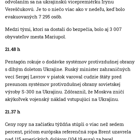
odvolaním sa na ukrajinskú vicepremiérku Irynu
Vereščukovú. Je to o niečo viac ako v nedeľu, keď bolo
evakuovaných 7 295 osôb.
Medzi tými, ktorí sa dostali do bezpečia, bolo aj 3 007
obyvateľov mesta Mariupol.
21.48 h
Pentagón rokuje o dodávke systémov protivzdušnej obrany
s dlhým doletom Ukrajine. Ruský minister zahraničných
vecí Sergej Lavrov v piatok varoval cudzie štáty pred
presunom systémov protivzdušnej obrany sovietskej
výroby S-300 na Ukrajinu. Zdôraznil, že Moskva zničí
akýkoľvek vojenský náklad vstupujúci na Ukrajinu.
21.37 h
Ceny ropy na začiatku týždňa stúpli o viac než sedem
percent, pričom európska referenčná ropa Brent uzavrela
nad 115 amerických dolárov (104,19 eura) za barel.