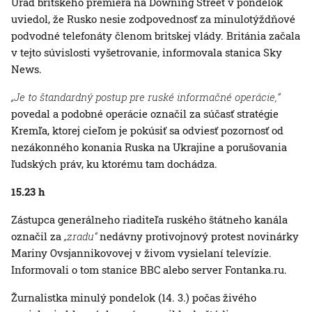
Úrad britského premiéra na Downing Street v pondelok
uviedol, že Rusko nesie zodpovednosť za minulotýždňové
podvodné telefonáty členom britskej vlády. Británia začala
v tejto súvislosti vyšetrovanie, informovala stanica Sky
News.
„Je to štandardný postup pre ruské informačné operácie,“
povedal a podobné operácie označil za súčasť stratégie
Kremľa, ktorej cieľom je pokúsiť sa odviesť pozornosť od
nezákonného konania Ruska na Ukrajine a porušovania
ľudských práv, ku ktorému tam dochádza.
15.23 h
Zástupca generálneho riaditeľa ruského štátneho kanála
označil za
„zradu“
nedávny protivojnový protest novinárky
Mariny Ovsjannikovovej v živom vysielaní televízie.
Informovali o tom stanice BBC alebo server Fontanka.ru.
Žurnalistka minulý pondelok (14. 3.) počas živého