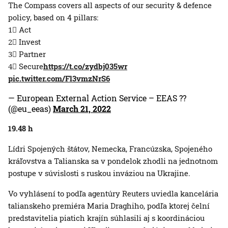
The Compass covers all aspects of our security & defence
policy, based on 4 pillars:
1⃣ Act
2⃣ Invest
3⃣ Partner
4⃣ Secure
https://t.co/zydbj035wr
pic.twitter.com/Fl3vmzNrS6
— European External Action Service – EEAS ??
(@eu_eeas)
March 21, 2022
19.48 h
Lídri Spojených štátov, Nemecka, Francúzska, Spojeného
kráľovstva a Talianska sa v pondelok zhodli na jednotnom
postupe v súvislosti s ruskou inváziou na Ukrajine.
Vo vyhlásení to podľa agentúry Reuters uviedla kancelária
talianskeho premiéra Maria Draghiho, podľa ktorej čelní
predstavitelia piatich krajín súhlasili aj s koordináciou