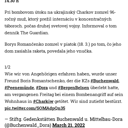
14.30 h
Pri bombovom útoku na ukrajinský Charkov zomrel 96-
ročný muž, ktorý prežil internáciu v koncentračných
táboroch. počas druhej svetovej vojny. Informoval o tom
denník The Guardian.
Borys Romančenko zomrel v piatok (18. 3.) po tom, čo jeho
dom zasiahla raketa, povedala jeho vnučka.
1/2
Wie wir von Angehörigen erfahren haben, wurde unser
Freund Boris Romantschenko, der die KZs
#Buchenwald
,
#Peenemünde
,
#Dora
und
#BergenBelsen
überlebt hatte,
am vergangenen Freitag bei einem Bombenangriff auf sein
Wohnhaus in
#Charkiw
getötet. Wir sind zutiefst bestürzt.
pic.twitter.com/SOMAdpQn35
— Stiftg. Gedenkstätten Buchenwald u. Mittelbau-Dora
(@Buchenwald_Dora)
March 21, 2022