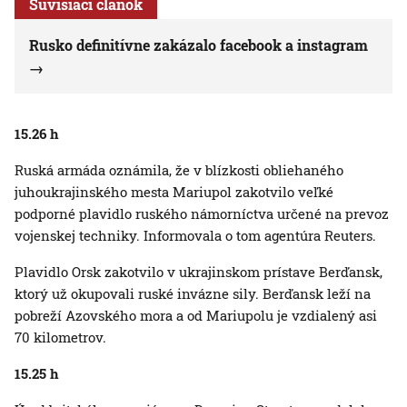
Súvisiaci článok
Rusko definitívne zakázalo facebook a instagram
15.26 h
Ruská armáda oznámila, že v blízkosti obliehaného
juhoukrajinského mesta Mariupol zakotvilo veľké
podporné plavidlo ruského námorníctva určené na prevoz
vojenskej techniky. Informovala o tom agentúra Reuters.
Plavidlo Orsk zakotvilo v ukrajinskom prístave Berďansk,
ktorý už okupovali ruské invázne sily. Berďansk leží na
pobreží Azovského mora a od Mariupolu je vzdialený asi
70 kilometrov.
15.25 h