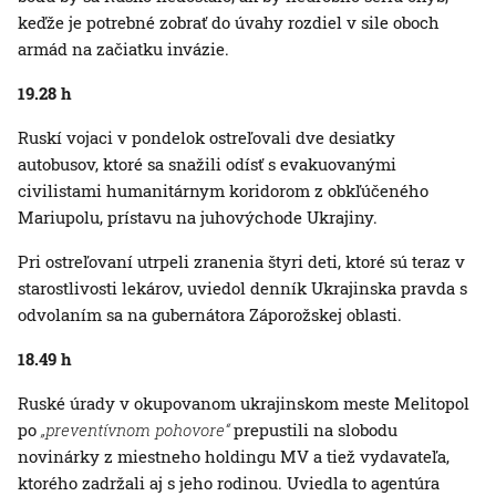
keďže je potrebné zobrať do úvahy rozdiel v sile oboch
armád na začiatku invázie.
19.28 h
Ruskí vojaci v pondelok ostreľovali dve desiatky
autobusov, ktoré sa snažili odísť s evakuovanými
civilistami humanitárnym koridorom z obkľúčeného
Mariupolu, prístavu na juhovýchode Ukrajiny.
Pri ostreľovaní utrpeli zranenia štyri deti, ktoré sú teraz v
starostlivosti lekárov, uviedol denník Ukrajinska pravda s
odvolaním sa na gubernátora Záporožskej oblasti.
18.49 h
Ruské úrady v okupovanom ukrajinskom meste Melitopol
po
„preventívnom pohovore“
prepustili na slobodu
novinárky z miestneho holdingu MV a tiež vydavateľa,
ktorého zadržali aj s jeho rodinou. Uviedla to agentúra