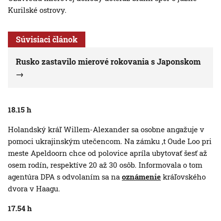
Kurilské ostrovy.
Súvisiaci článok
Rusko zastavilo mierové rokovania s Japonskom
18.15 h
Holandský kráľ Willem-Alexander sa osobne angažuje v
pomoci ukrajinským utečencom. Na zámku ‚t Oude Loo pri
meste Apeldoorn chce od polovice apríla ubytovať šesť až
osem rodín, respektíve 20 až 30 osôb. Informovala o tom
agentúra DPA s odvolaním sa na
oznámenie
kráľovského
dvora v Haagu.
17.54 h