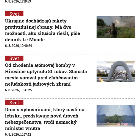
6. 8. 2026, 11:39:53
Svet
Ukrajine dochádzajú rakety
protivzdušnej obrany. Má dve
možnosti, ako situáciu riešiť, píše
denník Le Monde
6. 8. 2026, 10:40:29
Svet
Od zhodenia atómovej bomby v
Hirošime uplynulo 81 rokov. Starosta
mesta varoval pred zľahčovaním
neľudskosti jadrových zbraní
6. 8. 2026, 10:39:25
Svet
Dron s výbušninami, ktorý našli na
letisku, predstavuje novú úroveň
nebezpečenstva, tvrdí nemecký
minister vnútra
6. 8. 2026, 10:17:42