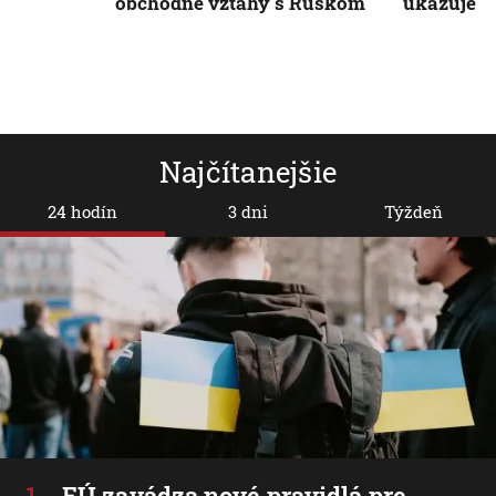
obchodné vzťahy s Ruskom
ukazuje p
Najčítanejšie
24 hodín
3 dni
Týždeň
EÚ zavádza nové pravidlá pre