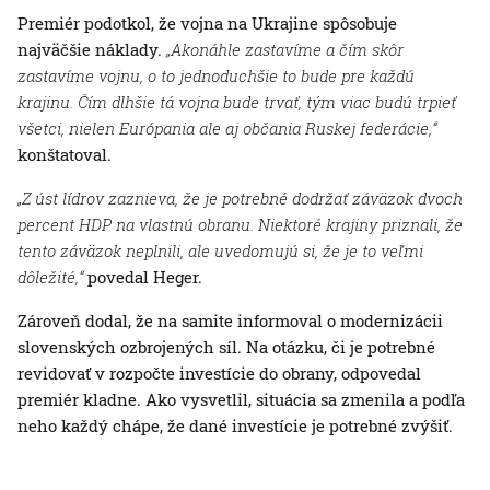
Premiér podotkol, že vojna na Ukrajine spôsobuje
najväčšie náklady.
„Akonáhle zastavíme a čím skôr
zastavíme vojnu, o to jednoduchšie to bude pre každú
krajinu. Čím dlhšie tá vojna bude trvať, tým viac budú trpieť
všetci, nielen Európania ale aj občania Ruskej federácie,“
konštatoval.
„Z úst lídrov zaznieva, že je potrebné dodržať záväzok dvoch
percent HDP na vlastnú obranu. Niektoré krajiny priznali, že
tento záväzok neplnili, ale uvedomujú si, že je to veľmi
dôležité,“
povedal Heger.
Zároveň dodal, že na samite informoval o modernizácii
slovenských ozbrojených síl. Na otázku, či je potrebné
revidovať v rozpočte investície do obrany, odpovedal
premiér kladne. Ako vysvetlil, situácia sa zmenila a podľa
neho každý chápe, že dané investície je potrebné zvýšiť.