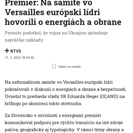
Premiér: Na samite vo
Versailles európski lídri
hovorili o energiách a obrane
Premiér podotkol, že vojna na Ukrajine spôsobuje
najväčšie náklady.
RTVS
11. 3. 2022 18:34:43
Odlož na neskôr
Na neformálnom samite vo Versailles európski lídri
pokračovali v diskusii o energiách a obrane a bezpečnosti.
Uviedol to predseda vlády SR Eduarda Heger (OĽANO) na
brífingu po skončení tohto stretnutia.
Za Slovensko v súvislosti s energiami premiér
komunikoval podporu pre rýchlu tranzíciu na iné zdroje
paliva, geograficky aj typologicky. V rámci témy obrany a