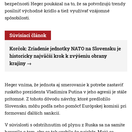
bezpečnosti Heger poukázal na to, že sa potvrdzujú trendy
posilniť východné krídlo a tiež využívať vzájomné
spôsobilosti.
Súvisiaci článok
Korčok: Zriadenie jednotky NATO na Slovensku je
historicky najväčší krok k zvýšeniu obrany
krajiny
Heger vníma, že jednota aj smerovanie k potrebe zastaviť
ruského prezidenta Vladimira Putina v jeho agresii je stále
prítomné. Z tohoto dôvodu návrhy, ktoré predložilo
Slovensko, môžu podľa neho pomôcť Európskej komisii pri
formovaní ďalších sankcií.
V súvislosti s odstrihnutím od plynu z Ruska sa na samite
hovorilo o tom, aby sa tak urobilo čo najskôr. Majú sa