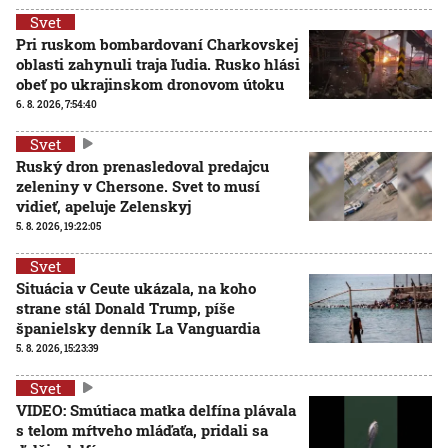
Svet
Pri ruskom bombardovaní Charkovskej
oblasti zahynuli traja ľudia. Rusko hlási
obeť po ukrajinskom dronovom útoku
6. 8. 2026, 7:54:40
Svet
Ruský dron prenasledoval predajcu
zeleniny v Chersone. Svet to musí
vidieť, apeluje Zelenskyj
5. 8. 2026, 19:22:05
Svet
Situácia v Ceute ukázala, na koho
strane stál Donald Trump, píše
španielsky denník La Vanguardia
5. 8. 2026, 15:23:39
Svet
VIDEO: Smútiaca matka delfína plávala
s telom mŕtveho mláďaťa, pridali sa