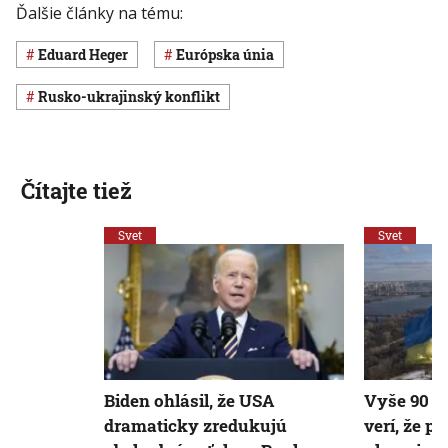
Ďalšie články na tému:
Eduard Heger
Európska únia
rusko-ukrajinský konflikt
Čítajte tiež
Svet
Svet
Biden ohlásil, že USA
Vyše 90 p
dramaticky zredukujú
verí, že p