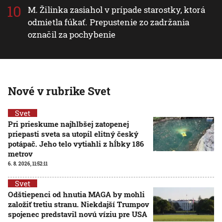
M. Žilinka zasiahol v prípade starostky, ktorá
odmietla fúkať. Prepustenie zo zadržania
označil za pochybenie
Nové v rubrike Svet
Svet
Pri prieskume najhlbšej zatopenej
priepasti sveta sa utopil elitný český
potápač. Jeho telo vytiahli z hĺbky 186
metrov
6. 8. 2026, 11:52:11
Svet
Odštiepenci od hnutia MAGA by mohli
založiť tretiu stranu. Niekdajší Trumpov
spojenec predstavil novú víziu pre USA