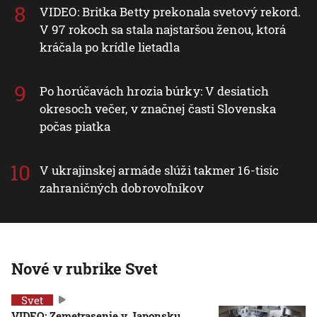
VIDEO: Britka Betty prekonala svetový rekord.
V 97 rokoch sa stala najstaršou ženou, ktorá
kráčala po krídle lietadla
Po horúčavách hrozia búrky: V desiatich
okresoch večer, v značnej časti Slovenska
počas piatka
V ukrajinskej armáde slúži takmer 16-tisíc
zahraničných dobrovoľníkov
Nové v rubrike Svet
Svet
VIDEO: Zemetrasenie v Japonsku