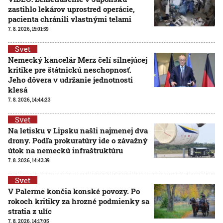
zastihlo lekárov uprostred operácie,
pacienta chránili vlastnými telami
7. 8. 2026, 15:01:59
Svet
Nemecký kancelár Merz čelí silnejúcej
kritike pre štátnickú neschopnosť.
Jeho dôvera v udržanie jednotnosti
klesá
7. 8. 2026, 14:44:23
Svet
Na letisku v Lipsku našli najmenej dva
drony. Podľa prokuratúry ide o závažný
útok na nemeckú infraštruktúru
7. 8. 2026, 14:43:39
Svet
V Palerme končia konské povozy. Po
rokoch kritiky za hrozné podmienky sa
stratia z ulíc
7. 8. 2026, 14:17:05