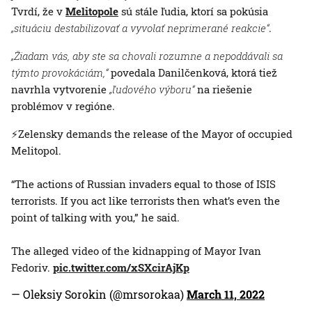
Tvrdí, že v
Melitopole
sú stále ľudia, ktorí sa pokúsia
„situáciu destabilizovať a vyvolať neprimerané reakcie“
.
„Žiadam vás, aby ste sa chovali rozumne a nepoddávali sa
týmto provokáciám,“
povedala Danilčenková, ktorá tiež
navrhla vytvorenie
„ľudového výboru“
na riešenie
problémov v regióne.
⚡️Zelensky demands the release of the Mayor of occupied
Melitopol.
“The actions of Russian invaders equal to those of ISIS
terrorists. If you act like terrorists then what’s even the
point of talking with you,” he said.
The alleged video of the kidnapping of Mayor Ivan
Fedoriv.
pic.twitter.com/xSXcirAjKp
— Oleksiy Sorokin (@mrsorokaa)
March 11, 2022