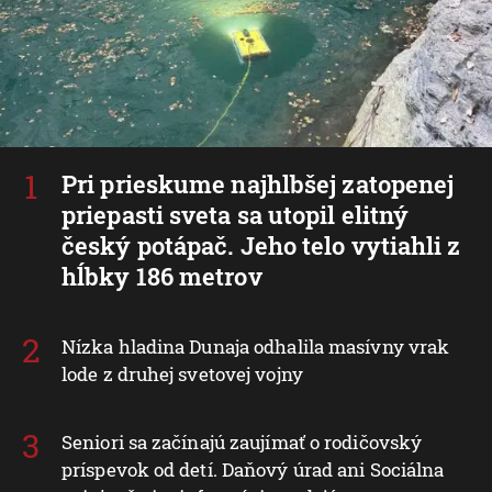
Pri prieskume najhlbšej zatopenej
priepasti sveta sa utopil elitný
český potápač. Jeho telo vytiahli z
hĺbky 186 metrov
Nízka hladina Dunaja odhalila masívny vrak
lode z druhej svetovej vojny
Seniori sa začínajú zaujímať o rodičovský
príspevok od detí. Daňový úrad ani Sociálna