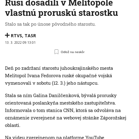
Rusi dosadili v Melitopole
vlastnú proruskú starostku
Stalo sa tak po únose pôvodného starostu.
RTVS
,
TASR
13. 3. 2022 09:13:01
Odlož na neskôr
Deň po zadržaní starostu juhoukrajinského mesta
Melitopol Ivana Fedorova ruské okupačné vojská
vymenovali v sobotu (12. 3.) jeho nástupcu.
Stala sa ním Galina Danilčenková, bývalá prorusky
orientovaná poslankyňa mestského zastupiteľstva.
Informovala o tom stanica CNN, ktorá sa odvoláva na
oznámenie zverejnené na webovej stránke Záporožskej
oblasti.
Na videu zverejnenom na platforme YouTube