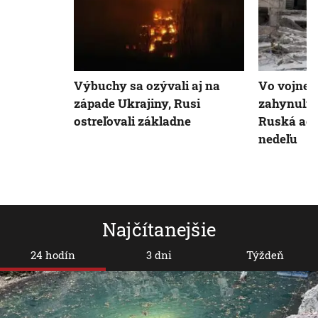
Výbuchy sa ozývali aj na
Vo vojne 
západe Ukrajiny, Rusi
zahynuli u
ostreľovali základne
Ruská agr
nedeľu
Najčítanejšie
24 hodín
3 dni
Týždeň