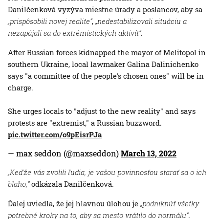
Danilčenková vyzýva miestne úrady a poslancov, aby sa
„prispôsobili novej realite“
,
„nedestabilizovali situáciu a
nezapájali sa do extrémistických aktivít“
.
After Russian forces kidnapped the mayor of Melitopol in
southern Ukraine, local lawmaker Galina Dalinichenko
says "a committee of the people's chosen ones" will be in
charge.
She urges locals to "adjust to the new reality" and says
protests are "extremist," a Russian buzzword.
pic.twitter.com/o9pEisrPJa
— max seddon (@maxseddon)
March 13, 2022
„Keďže vás zvolili ľudia, je vašou povinnosťou starať sa o ich
blaho,“
odkázala Danilčenková.
Ďalej uviedla, že jej hlavnou úlohou je
„podniknúť všetky
potrebné kroky na to, aby sa mesto vrátilo do normálu“
.