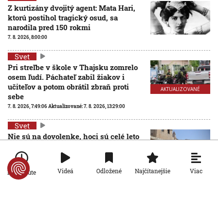
Z kurtizány dvojitý agent: Mata Hari,
ktorú postihol tragický osud, sa
narodila pred 150 rokmi
7. 8. 2026, 8:00:00
Svet
Pri streľbe v škole v Thajsku zomrelo
osem ľudí. Páchateľ zabil žiakov i
učiteľov a potom obrátil zbraň proti
AKTUALIZOVANÉ
sebe
7. 8. 2026, 7:49:06
Aktualizované:
7. 8. 2026, 13:29:00
Svet
Nie sú na dovolenke, hoci sú celé leto
pri mori: Štáb STVR strávil deň v teréne
so slovenskými policajtami v
Chorvátsku
Viac
Videá
Odložené
Najčítanejšie
Po minúte
7. 8. 2026, 7:00:00
Svet
Za snahu dostať sa do Španielska
zaplatili životom: Starosta Ceuty