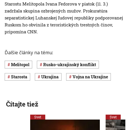
Starostu Melitopola Ivana Fedorova v piatok (11. 3.)
zadržala skupina ozbrojených mužov. Prokuratúra
separatistickej Luhanskej ľudovej republiky podporovanej
Ruskom ho obvinila z teroristických trestných činov,
pripomína CNN.
Ďalšie články na tému:
Melitopol
rusko-ukrajinský konflikt
starosta
Ukrajina
vojna na Ukrajine
Čítajte tiež
Svet
Svet