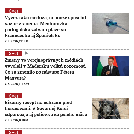
Svet
Vyzerá ako medúza, no môže spôsobiť
vážne zranenia. Mechúrovka
portugalská zatvára pláže vo
Francúzsku aj Španielsku
7. 8. 2026, 13:15:11
Svet
Zmeny vo verejnoprávnych médiách
vyvolali v Maďarsku veľkú pozornosť.
Čo sa zmenilo po nástupe Pétera
Magyara?
7. 8. 2026, 11:17:29
Svet
Bizarný recept na ochranu pred
horúčavami: V Severnej Kórei
odporúčajú aj polievku zo psieho mäsa
7. 8. 2026, 9:39:55
Svet