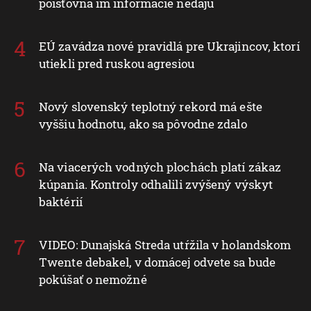
poisťovňa im informácie nedajú
EÚ zavádza nové pravidlá pre Ukrajincov, ktorí
utiekli pred ruskou agresiou
Nový slovenský teplotný rekord má ešte
vyššiu hodnotu, ako sa pôvodne zdalo
Na viacerých vodných plochách platí zákaz
kúpania. Kontroly odhalili zvýšený výskyt
baktérií
VIDEO: Dunajská Streda utŕžila v holandskom
Twente debakel, v domácej odvete sa bude
pokúšať o nemožné