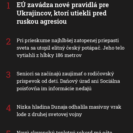
EÚ zavádza nové pravidlá pre
Ukrajincov, ktorí utiekli pred
ruskou agresiou
Pri prieskume najhlbšej zatopenej priepasti
sveta sa utopil elitný český potápač. Jeho telo
vytiahli z hĺbky 186 metrov
Seniori sa začínajú zaujímať o rodičovský
príspevok od detí. Daňový úrad ani Sociálna
poisťovňa im informácie nedajú
Nízka hladina Dunaja odhalila masívny vrak
lode z druhej svetovej vojny
Nový slovenský teplotný rekord má ešte