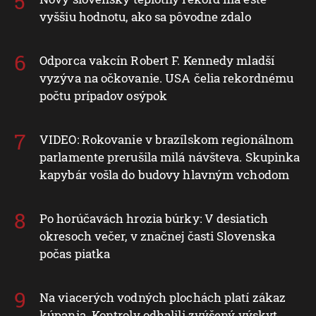
vyššiu hodnotu, ako sa pôvodne zdalo
Odporca vakcín Robert F. Kennedy mladší
vyzýva na očkovanie. USA čelia rekordnému
počtu prípadov osýpok
VIDEO: Rokovanie v brazílskom regionálnom
parlamente prerušila milá návšteva. Skupinka
kapybár vošla do budovy hlavným vchodom
Po horúčavách hrozia búrky: V desiatich
okresoch večer, v značnej časti Slovenska
počas piatka
Na viacerých vodných plochách platí zákaz
kúpania. Kontroly odhalili zvýšený výskyt