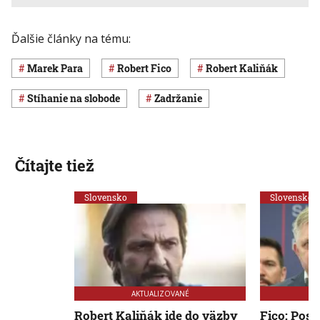
Ďalšie články na tému:
Marek Para
Robert Fico
Robert Kaliňák
stíhanie na slobode
zadržanie
Čítajte tiež
Slovensko
Slovensko
AKTUALIZOVANÉ
Robert Kaliňák ide do väzby
Fico: Posl