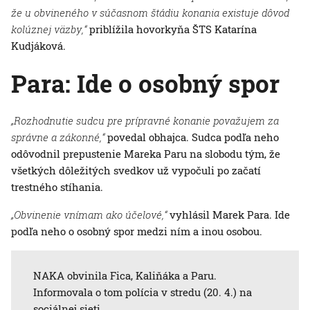
že u obvineného v súčasnom štádiu konania existuje dôvod
kolúznej väzby,“
priblížila hovorkyňa ŠTS Katarína
Kudjáková.
Para: Ide o osobný spor
„Rozhodnutie sudcu pre prípravné konanie považujem za
správne a zákonné,“
povedal obhajca. Sudca podľa neho
odôvodnil prepustenie Mareka Paru na slobodu tým, že
všetkých dôležitých svedkov už vypočuli po začatí
trestného stíhania.
„Obvinenie vnímam ako účelové,“
vyhlásil Marek Para. Ide
podľa neho o osobný spor medzi ním a inou osobou.
NAKA obvinila Fica, Kaliňáka a Paru.
Informovala o tom polícia v stredu (20. 4.) na
sociálnej sieti.