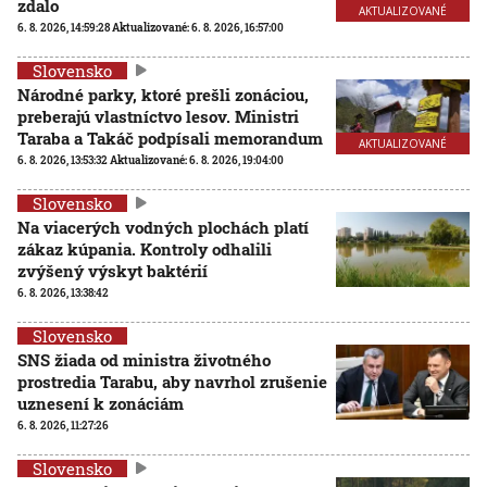
zdalo
AKTUALIZOVANÉ
6. 8. 2026, 14:59:28
Aktualizované:
6. 8. 2026, 16:57:00
Slovensko
Národné parky, ktoré prešli zonáciou,
preberajú vlastníctvo lesov. Ministri
Taraba a Takáč podpísali memorandum
AKTUALIZOVANÉ
6. 8. 2026, 13:53:32
Aktualizované:
6. 8. 2026, 19:04:00
Slovensko
Na viacerých vodných plochách platí
zákaz kúpania. Kontroly odhalili
zvýšený výskyt baktérií
6. 8. 2026, 13:38:42
Slovensko
SNS žiada od ministra životného
prostredia Tarabu, aby navrhol zrušenie
uznesení k zonáciám
6. 8. 2026, 11:27:26
Slovensko