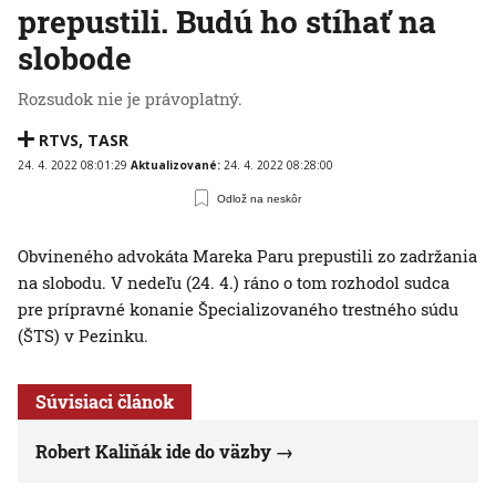
prepustili. Budú ho stíhať na
slobode
Rozsudok nie je právoplatný.
RTVS
,
TASR
24. 4. 2022 08:01:29
Aktualizované:
24. 4. 2022 08:28:00
Odlož na neskôr
Obvineného advokáta Mareka Paru prepustili zo zadržania
na slobodu. V nedeľu (24. 4.) ráno o tom rozhodol sudca
pre prípravné konanie Špecializovaného trestného súdu
(ŠTS) v Pezinku.
Súvisiaci článok
Robert Kaliňák ide do väzby