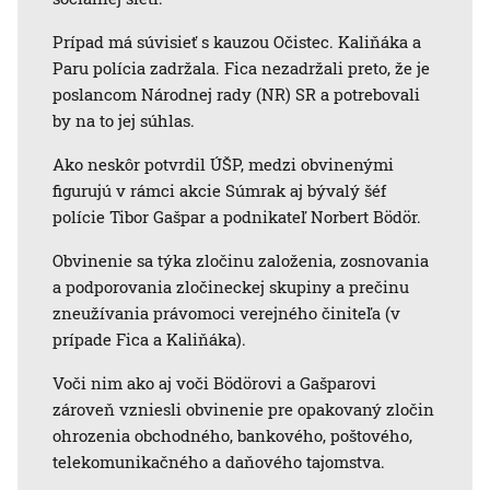
Prípad má súvisieť s kauzou Očistec. Kaliňáka a
Paru polícia zadržala. Fica nezadržali preto, že je
poslancom Národnej rady (NR) SR a potrebovali
by na to jej súhlas.
Ako neskôr potvrdil ÚŠP, medzi obvinenými
figurujú v rámci akcie Súmrak aj bývalý šéf
polície Tibor Gašpar a podnikateľ Norbert Bödör.
Obvinenie sa týka zločinu založenia, zosnovania
a podporovania zločineckej skupiny a prečinu
zneužívania právomoci verejného činiteľa (v
prípade Fica a Kaliňáka).
Voči nim ako aj voči Bödörovi a Gašparovi
zároveň vzniesli obvinenie pre opakovaný zločin
ohrozenia obchodného, bankového, poštového,
telekomunikačného a daňového tajomstva.