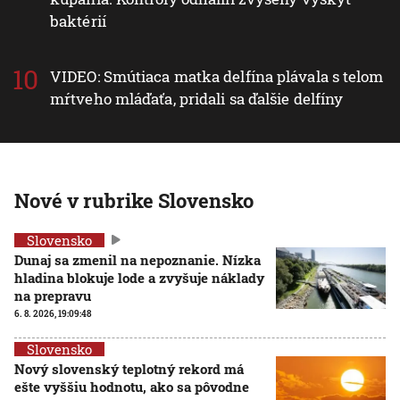
baktérií
VIDEO: Smútiaca matka delfína plávala s telom
mŕtveho mláďaťa, pridali sa ďalšie delfíny
Nové v rubrike Slovensko
Slovensko
Dunaj sa zmenil na nepoznanie. Nízka
hladina blokuje lode a zvyšuje náklady
na prepravu
6. 8. 2026, 19:09:48
Slovensko
Nový slovenský teplotný rekord má
ešte vyššiu hodnotu, ako sa pôvodne