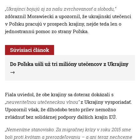
„Ukrajinci bojujú aj za našu zvrchovanosť a slobodu,“
zdôraznil Morawiecki a upozornil, že ukrajinskí utečenci
v Poľsku pracujú v prospech krajiny, nejde teda len o
jednostrannú pomoc zo strany Poľska.
Súvisiaci článok
Do Poľska ušli už tri milióny utečencov z Ukrajiny
Fiala uviedol, že obe krajiny sa doteraz dokázali s
„neuveriteľnou utečeneckou vlnou“
z Ukrajiny vysporiadať.
Upozornil však, že dlhodobo tento prílev nemožno
zvládnuť bez solidárnej podpory ďalších krajín EÚ.
„Nemeníme stanovisko. Za migračnej krízy v roku 2015 sme
boli proti kvótam a prerozdeľovaniu – a ani teraz nechceme