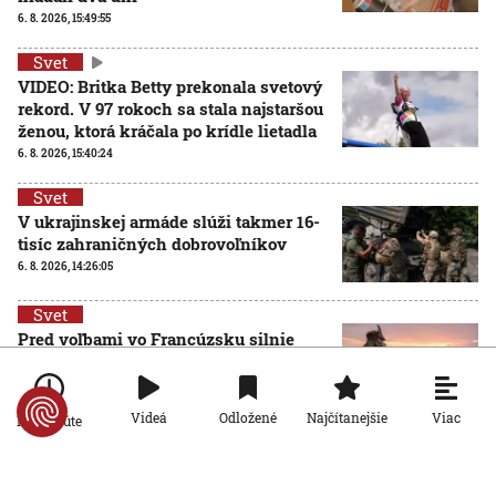
6. 8. 2026, 15:49:55
Svet
VIDEO: Britka Betty prekonala svetový
rekord. V 97 rokoch sa stala najstaršou
ženou, ktorá kráčala po krídle lietadla
6. 8. 2026, 15:40:24
Svet
V ukrajinskej armáde slúži takmer 16-
tisíc zahraničných dobrovoľníkov
6. 8. 2026, 14:26:05
Svet
Pred voľbami vo Francúzsku silnie
ruská dezinformačná kampaň. Terčom
sú viacerí politici
6. 8. 2026, 14:21:27
Viac
Videá
Odložené
Najčítanejšie
Po minúte
Svet
Po 15 rokoch zadržali podozrivého z