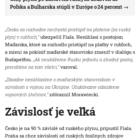
Poľska a Bulharska stúpli v Európe o 24 percent
„Česko sa rozhodne nechystá pristúpiť na platenie (za ruský
plyn) v rubľoch,“
ubezpečil Fiala. Nesúhlasí s postojom
Maďarska, ktoré sa rozhodlo pristúpiť na platby v rubľoch,
a mieni sa pokúsiť maďarské stanovisko zmeniť v dialógu s
Budapešťou.
„Ak neukážeme Rusku jednotu a zhodný postoj,
prerobíme na tom všetci,“
varoval.
„Zásadne nesúhlasíme s maďarským stanoviskom v
súvislosti s vojnou na Ukrajine. Očakávame odsúdenie
vojnových zločinov,“
zdôraznil Morawiecki.
Závislosť je veľká
Česko je na 90 % závislé od ruského plynu, pripustil Fiala.
Praha sa chce závislosti od ruských fosílnych zdrojov