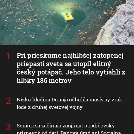
Pri prieskume najhlbšej zatopenej
priepasti sveta sa utopil elitný
český potápač. Jeho telo vytiahli z
hĺbky 186 metrov
Nízka hladina Dunaja odhalila masívny vrak
lode z druhej svetovej vojny
Seniori sa začínajú zaujímať o rodičovský
príspevok od detí. Daňový úrad ani Sociálna