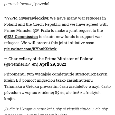
prerozdeľovanie,“
povedal.
????PM
@MorawieckiM
: We have many war refugees in
Poland and the Czech Republic and we have agreed with
Prime Minister
@P_Fiala
to make a joint request to the
@EU_Commission
to obtain new funds to support war
refugees. We will present this joint initiative soon.
pic.twitter.com/KYbvKSthzk
— Chancellery of the Prime Minister of Poland
(@PremierRP_en)
April 29, 2022
Pripomenul tým vtedajšie odmietnutie stredoeurópskych
krajín EÚ pomôcť migráciou ťažko zasiahnutému
Taliansku a Grécku prevzatím časti žiadateľov o azyl, často
pôvodom z vojnou zničenej Sýrie, ale tiež z afrických
krajín.
„Ľudia (z Ukrajiny) neutekajú, aby si zlepšili situáciu, ale aby