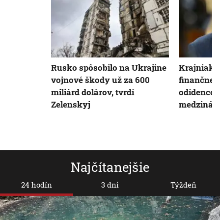
Rusko spôsobilo na Ukrajine
Krajniak:
vojnové škody už za 600
finančnej
miliárd dolárov, tvrdí
odídenco
Zelenskyj
medzináro
Najčítanejšie
24 hodín
3 dni
Týždeň