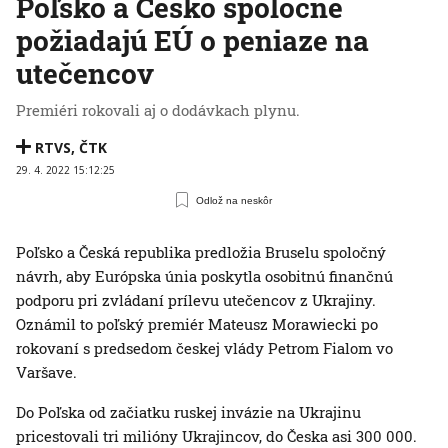
Poľsko a Česko spoločne
požiadajú EÚ o peniaze na
utečencov
Premiéri rokovali aj o dodávkach plynu.
RTVS
,
ČTK
29. 4. 2022 15:12:25
Odlož na neskôr
Poľsko a Česká republika predložia Bruselu spoločný
návrh, aby Európska únia poskytla osobitnú finančnú
podporu pri zvládaní prílevu utečencov z Ukrajiny.
Oznámil to poľský premiér Mateusz Morawiecki po
rokovaní s predsedom českej vlády Petrom Fialom vo
Varšave.
Do Poľska od začiatku ruskej invázie na Ukrajinu
pricestovali tri milióny Ukrajincov, do Česka asi 300 000.