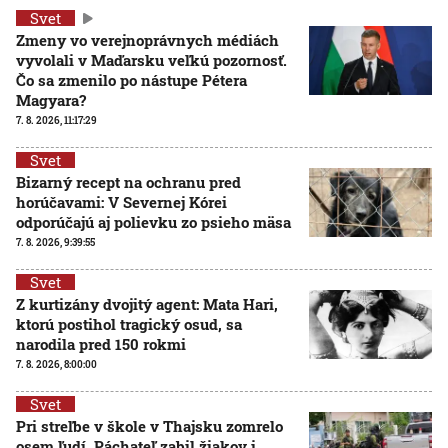
Svet
Zmeny vo verejnoprávnych médiách
vyvolali v Maďarsku veľkú pozornosť.
Čo sa zmenilo po nástupe Pétera
Magyara?
7. 8. 2026, 11:17:29
Svet
Bizarný recept na ochranu pred
horúčavami: V Severnej Kórei
odporúčajú aj polievku zo psieho mäsa
7. 8. 2026, 9:39:55
Svet
Z kurtizány dvojitý agent: Mata Hari,
ktorú postihol tragický osud, sa
narodila pred 150 rokmi
7. 8. 2026, 8:00:00
Svet
Pri streľbe v škole v Thajsku zomrelo
osem ľudí. Páchateľ zabil žiakov i