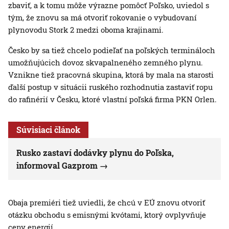
zbaviť, a k tomu môže výrazne pomôcť Poľsko, uviedol s
tým, že znovu sa má otvoriť rokovanie o vybudovaní
plynovodu Stork 2 medzi oboma krajinami.
Česko by sa tiež chcelo podieľať na poľských termináloch
umožňujúcich dovoz skvapalneného zemného plynu.
Vznikne tiež pracovná skupina, ktorá by mala na starosti
ďalší postup v situácii ruského rozhodnutia zastaviť ropu
do rafinérií v Česku, ktoré vlastní poľská firma PKN Orlen.
Súvisiaci článok
Rusko zastaví dodávky plynu do Poľska,
informoval Gazprom
Obaja premiéri tiež uviedli, že chcú v EÚ znovu otvoriť
otázku obchodu s emisnými kvótami, ktorý ovplyvňuje
ceny energií.