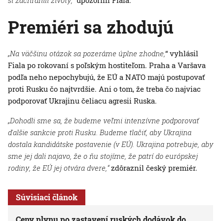
si zachránili životy,“
upozornil Fiala.
Premiéri sa zhodujú
„Na väčšinu otázok sa pozeráme úplne zhodne,
“ vyhlásil
Fiala po rokovaní s poľským hostiteľom. Praha a Varšava
podľa neho nepochybujú, že EÚ a NATO majú postupovať
proti Rusku čo najtvrdšie. Ani o tom, že treba čo najviac
podporovať Ukrajinu čeliacu agresii Ruska.
„Dohodli sme sa, že budeme veľmi intenzívne podporovať
ďalšie sankcie proti Rusku. Budeme tlačiť, aby Ukrajina
dostala kandidátske postavenie (v EÚ). Ukrajina potrebuje, aby
sme jej dali najavo, že o ňu stojíme, že patrí do európskej
rodiny, že EÚ jej otvára dvere,“
zdôraznil český premiér.
Súvisiaci článok
Ceny plynu po zastavení ruských dodávok do