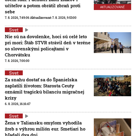
učiteľov a potom obrátil zbraň proti
AKTUALIZOVANÉ
sebe
7. 8. 2026, 7:49:06
Aktualizované:
7. 8. 2026, 9:53:00
Svet
Nie sú na dovolenke, hoci sú celé leto
pri mori: Štáb STVR strávil deň v teréne
so slovenskými policajtami v
Chorvátsku
7. 8. 2026, 7:00:00
Svet
Za snahu dostať sa do Španielska
zaplatili životom: Starosta Ceuty
oznámil tragickú bilanciu migračnej
krízy
6. 8. 2026, 16:16:47
Svet
Žena v Taliansku omylom vyhodila
žreb s výhrou milión eur. Smetiari ho
hľadali dva dni