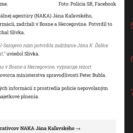
rme.
Foto: Polícia SR, Facebook
nálnej agentúry (NAKA) Jána Kaľavského,
mácií, zadržali v Bosne a Hercegovine. Potvrdil to
chal Slivka.
ol-Sarajevo nám potvrdila zadržanie Jána K. Ďalšie
ť,“
uviedol Slivka.
o v Bosne a Hercegovine, vypracuje rezort
ovorca ministerstva spravodlivosti Peter Bubla.
vých informácií z prostredia polície nepovolaným
ajetkové plnenia.
peratívcov NAKA Jána Kaľavského