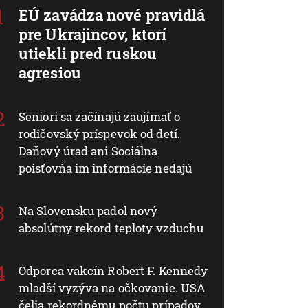
EÚ zavádza nové pravidlá
pre Ukrajincov, ktorí
utiekli pred ruskou
agresiou
Seniori sa začínajú zaujímať o
rodičovský príspevok od detí.
Daňový úrad ani Sociálna
poisťovňa im informácie nedajú
Na Slovensku padol nový
absolútny rekord teploty vzduchu
Odporca vakcín Robert F. Kennedy
mladší vyzýva na očkovanie. USA
čelia rekordnému počtu prípadov