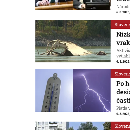
Národn
6. 8. 2026,
Sloven
Nízk
vrak
Aktivis
vytiahl
6. 8. 2026,
Sloven
Po h
desi
čast
Platia 
6. 8. 2026,
Sloven