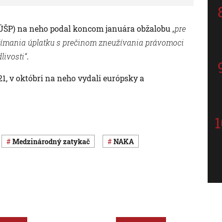
(ÚŠP) na neho podal koncom januára obžalobu
„pre
jímania úplatku s prečinom zneužívania právomoci
livosti“
.
1, v októbri na neho vydali európsky a
medzinárodný zatykač
NAKA