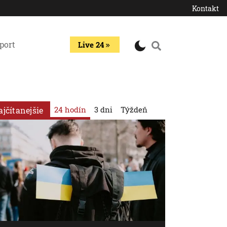
Kontakt
port
Live 24
24 hodín
3 dni
Týždeň
ajčítanejšie