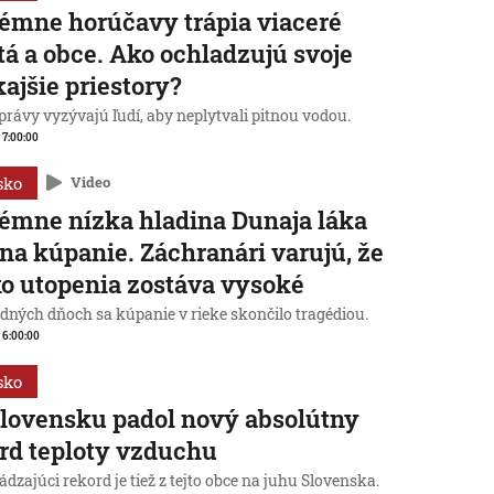
émne horúčavy trápia viaceré
á a obce. Ako ochladzujú svoje
ajšie priestory?
rávy vyzývajú ľudí, aby neplytvali pitnou vodou.
, 7:00:00
sko
Video
émne nízka hladina Dunaja láka
 na kúpanie. Záchranári varujú, že
ko utopenia zostáva vysoké
edných dňoch sa kúpanie v rieke skončilo tragédiou.
, 6:00:00
sko
lovensku padol nový absolútny
rd teploty vzduchu
dzajúci rekord je tiež z tejto obce na juhu Slovenska.