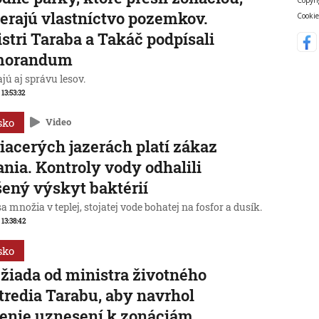
erajú vlastníctvo pozemkov.
Cookie
stri Taraba a Takáč podpísali
orandum
jú aj správu lesov.
 13:53:32
sko
Video
iacerých jazerách platí zákaz
nia. Kontroly vody odhalili
ený výskyt baktérií
sa množia v teplej, stojatej vode bohatej na fosfor a dusík.
 13:38:42
sko
žiada od ministra životného
tredia Tarabu, aby navrhol
enie uznesení k zonáciám