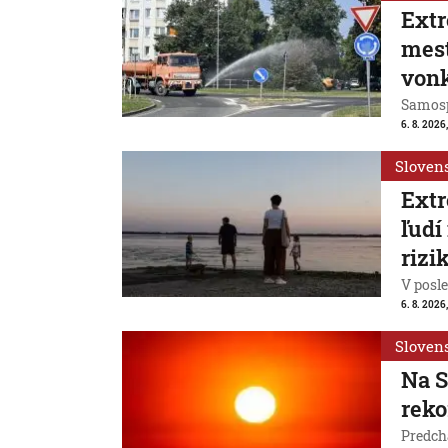
Extr
mest
vonk
Samosp
6. 8. 2026
Sloven
Extr
ľudí
rizi
V posl
6. 8. 2026
Sloven
Na S
reko
Predchá