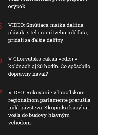
osýpok
VIDEO: Smútiaca matka delfína
plávala s telom mŕtveho mláďaťa,
pridali sa ďalšie delfíny
V Chorvátsku čakali vodiči v
kolónach aj 20 hodín. Čo spôsobilo
dopravný nával?
VIDEO: Rokovanie v brazílskom
regionálnom parlamente prerušila
milá návšteva. Skupinka kapybár
vošla do budovy hlavným
vchodom