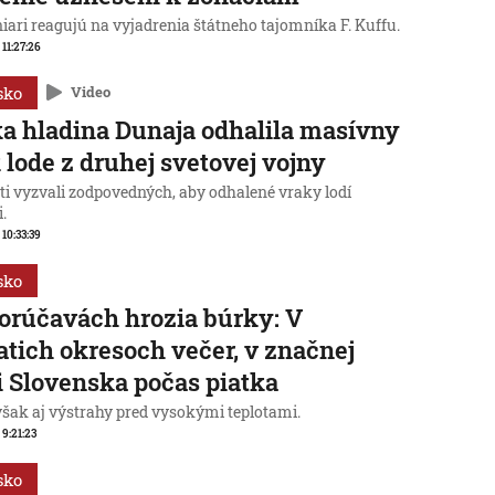
iari reagujú na vyjadrenia štátneho tajomníka F. Kuffu.
 11:27:26
sko
Video
a hladina Dunaja odhalila masívny
 lode z druhej svetovej vojny
ti vyzvali zodpovedných, aby odhalené vraky lodí
i.
 10:33:39
sko
orúčavách hrozia búrky: V
atich okresoch večer, v značnej
i Slovenska počas piatka
však aj výstrahy pred vysokými teplotami.
 9:21:23
sko