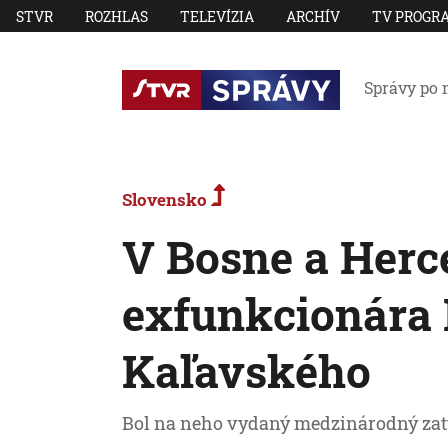
STVR
ROZHLAS
TELEVÍZIA
ARCHÍV
TV PROGR
Správy po 
Slovensko
V Bosne a Herc
exfunkcionára
Kaľavského
Bol na neho vydaný medzinárodný zat