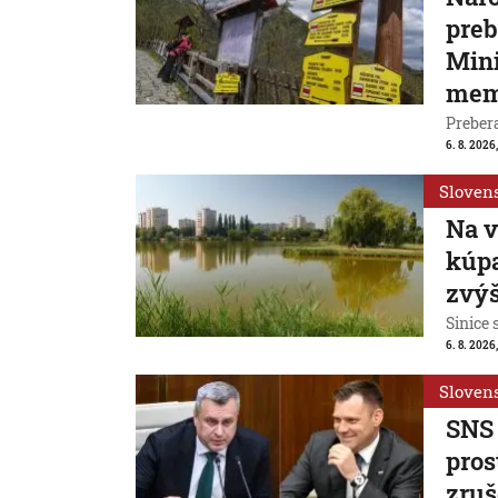
preb
Mini
mem
Prebera
6. 8. 2026,
Sloven
Na v
kúpa
zvýš
Sinice 
6. 8. 2026,
Sloven
SNS 
pros
zruš