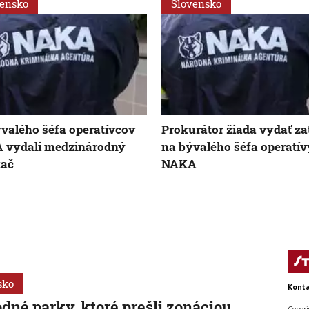
vensko
Slovensko
valého šéfa operatívcov
Prokurátor žiada vydať z
 vydali medzinárodný
na bývalého šéfa operatív
kač
NAKA
sko
Konta
dné parky, ktoré prešli zonáciou,
Copyri