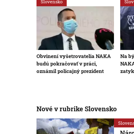
Slovensko
Slo
Obvinení vyšetrovatelia NAKA
Na bý
budú pokračovať v práci,
NAKA
oznámil policajný prezident
zaty
Nové v rubrike Slovensko
Sloven
Náro