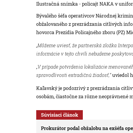
Ilustračná snímka - policajt NAKA v unifo
Bývalého šéfa operatívcov Národnej krimi
obžalovaného z prezrádzania citlivých infor
hovorca Prezídia Policajného zboru (PZ) Mi
„Môžeme uviesť, že partnerská zložka Interp
informácie v tejto chvíli nebudeme poskytova
„V prípade potvrdenia lokalizácie menovanéh
spravodlivosti extradičnú žiadosť,“
uviedol h
Kaľavský je podozrivý z prezrádzania citli
osobám, čiastočne za rôzne neoprávnené m
Súvisiaci článok
Prokurátor podal obžalobu na exšéfa o