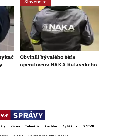
Slovensko
Slovensko
atykač
Obvinili bývalého šéfa
Národné park
y
operatívcov NAKA Kaľavského
zonáciou, pr
pozemkov. M
Takáč podp
kty
Videá
Televízia
Rozhlas
Aplikácie
O STVR
ght © 2026 STVR – Slovenská televízia a rozhlas