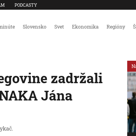
AM
PODCASTY
minúte
Slovensko
Svet
Ekonomika
Regióny
Š
N
egovine zadržali
 NAKA Jána
ykač.