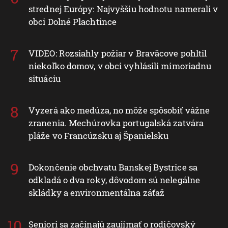
strednej Európy: Najvyššiu hodnotu namerali v
obci Dolné Plachtince
VIDEO: Rozsiahly požiar v Braväcove pohltil
niekoľko domov, v obci vyhlásili mimoriadnu
situáciu
Vyzerá ako medúza, no môže spôsobiť vážne
zranenia. Mechúrovka portugalská zatvára
pláže vo Francúzsku aj Španielsku
Dokončenie obchvatu Banskej Bystrice sa
odkladá o dva roky, dôvodom sú nelegálne
skládky a environmentálna záťaž
Seniori sa začínajú zaujímať o rodičovský