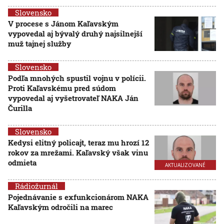
Slovensko
V procese s Jánom Kaľavským
vypovedal aj bývalý druhý najsilnejší
muž tajnej služby
Slovensko
Podľa mnohých spustil vojnu v polícii.
Proti Kaľavskému pred súdom
vypovedal aj vyšetrovateľ NAKA Ján
Čurilla
Slovensko
Kedysi elitný policajt, teraz mu hrozí 12
rokov za mrežami. Kaľavský však vinu
odmieta
AKTUALIZOVANÉ
Rádiožurnál
Pojednávanie s exfunkcionárom NAKA
Kaľavským odročili na marec