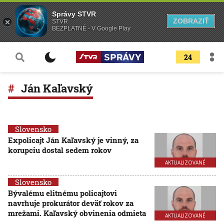
Správy STVR
ZOBRAZIŤ
STVR
BEZPLATNÉ - V Google Play
24
Ján Kaľavský
Slovensko
Expolicajt Ján Kaľavský je vinný, za
korupciu dostal sedem rokov
AKTUALIZOVANÉ
Slovensko
Bývalému elitnému policajtovi
navrhuje prokurátor deväť rokov za
mrežami. Kaľavský obvinenia odmieta
AKTUALIZOVANÉ