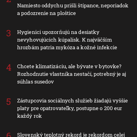
Namiesto oddychu prišli štípance, neporiadok
a podozrenie na ploštice
Hygienici upozorňujú na desiatky
nevyhovujúcich kúpalísk. K najväčším
hrozbám patria mykóza a kožné infekcie
Chcete klimatizáciu, ale bývate v bytovke?
Rozhodnutie vlastníka nestačí, potrebný je aj
súhlas susedov
Zástupcovia sociálnych služieb žiadajú vyššie
platy pre opatrovateľky, postupne o 200 eur
každý rok
Slovenský teplotný rekord je rekordom celej