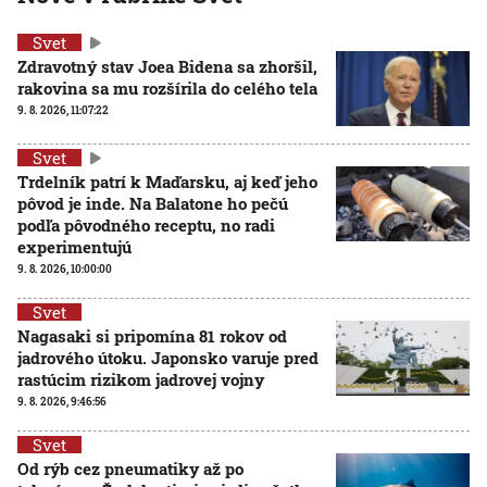
Svet
Zdravotný stav Joea Bidena sa zhoršil,
rakovina sa mu rozšírila do celého tela
9. 8. 2026, 11:07:22
Svet
Trdelník patrí k Maďarsku, aj keď jeho
pôvod je inde. Na Balatone ho pečú
podľa pôvodného receptu, no radi
experimentujú
9. 8. 2026, 10:00:00
Svet
Nagasaki si pripomína 81 rokov od
jadrového útoku. Japonsko varuje pred
rastúcim rizikom jadrovej vojny
9. 8. 2026, 9:46:56
Svet
Od rýb cez pneumatiky až po