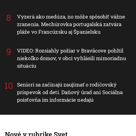
Vyzerá ako medúza, no môže spôsobiť vážne
zranenia. Mechúrovka portugalská zatvára
pláže vo Francúzsku aj Španielsku
VIDEO: Rozsiahly požiar v Braväcove pohltil
niekoľko domov, v obci vyhlásili mimoriadnu
situáciu
Seniori sa začínajú zaujímať o rodičovský
príspevok od detí. Daňový úrad ani Sociálna
poisťovňa im informácie nedajú
Nové v rubrike Svet