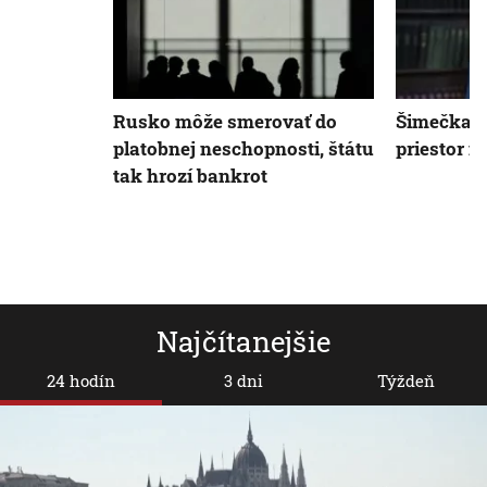
Rusko môže smerovať do
Šimečka: V
platobnej neschopnosti, štátu
priestor n
tak hrozí bankrot
Najčítanejšie
24 hodín
3 dni
Týždeň