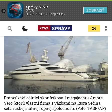
Správy STVR
ZOBRAZIŤ
STVR
BEZPLATNÉ - V Google Play
24
Francúzski colníci skonfiškovali megajachtu Amore
Vero, ktorú vlastní firma s väzbami na Igora Sečina,
šéfa ruskej štátnej ropnej spoločnosti.
(Foto: TASR/AP)