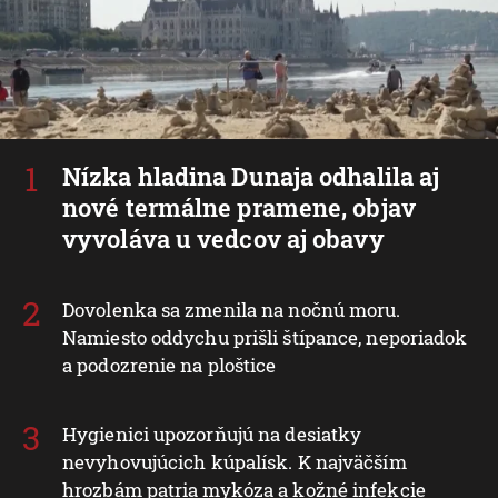
Nízka hladina Dunaja odhalila aj
nové termálne pramene, objav
vyvoláva u vedcov aj obavy
Dovolenka sa zmenila na nočnú moru.
Namiesto oddychu prišli štípance, neporiadok
a podozrenie na ploštice
Hygienici upozorňujú na desiatky
nevyhovujúcich kúpalísk. K najväčším
hrozbám patria mykóza a kožné infekcie