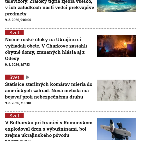
televízory: Žraloky tigrie zjedia všetko,
v ich žalúdkoch našli vedci prekvapivé
predmety
9. 8. 2026, 9:00:00
Svet
Nočné ruské útoky na Ukrajinu si
vyžiadali obete. V Charkove zasiahli
obytné domy, zranených hlásia aj z
Odesy
9. 8. 2026, 8:57:33
Svet
Státisíce sterilných komárov mieria do
amerických záhrad. Nová metóda má
bojovať proti nebezpečnému druhu
9. 8. 2026, 7:00:00
Svet
V Bulharsku pri hranici s Rumunskom
explodoval dron s výbušninami, bol
zrejme ukrajinského pôvodu