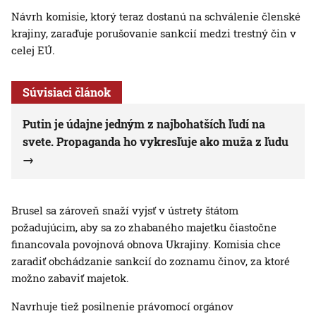
Návrh komisie, ktorý teraz dostanú na schválenie členské
krajiny, zaraďuje porušovanie sankcií medzi trestný čin v
celej EÚ.
Súvisiaci článok
Putin je údajne jedným z najbohatších ľudí na
svete. Propaganda ho vykresľuje ako muža z ľudu
Brusel sa zároveň snaží vyjsť v ústrety štátom
požadujúcim, aby sa zo zhabaného majetku čiastočne
financovala povojnová obnova Ukrajiny. Komisia chce
zaradiť obchádzanie sankcií do zoznamu činov, za ktoré
možno zabaviť majetok.
Navrhuje tiež posilnenie právomocí orgánov