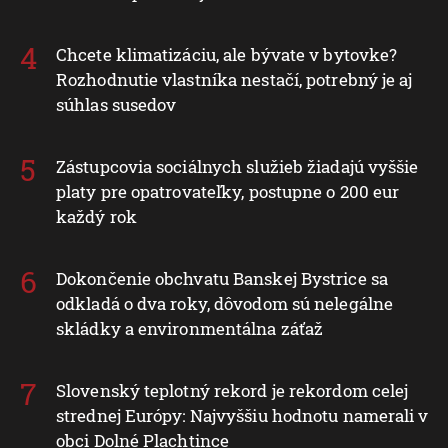
Chcete klimatizáciu, ale bývate v bytovke?
Rozhodnutie vlastníka nestačí, potrebný je aj
súhlas susedov
Zástupcovia sociálnych služieb žiadajú vyššie
platy pre opatrovateľky, postupne o 200 eur
každý rok
Dokončenie obchvatu Banskej Bystrice sa
odkladá o dva roky, dôvodom sú nelegálne
skládky a environmentálna záťaž
Slovenský teplotný rekord je rekordom celej
strednej Európy: Najvyššiu hodnotu namerali v
obci Dolné Plachtince