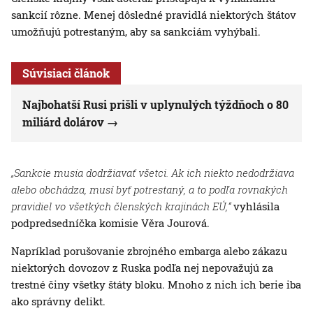
sankcií rôzne. Menej dôsledné pravidlá niektorých štátov
umožňujú potrestaným, aby sa sankciám vyhýbali.
Súvisiaci článok
Najbohatší Rusi prišli v uplynulých týždňoch o 80
miliárd dolárov
„Sankcie musia dodržiavať všetci. Ak ich niekto nedodržiava
alebo obchádza, musí byť potrestaný, a to podľa rovnakých
pravidiel vo všetkých členských krajinách EÚ,“
vyhlásila
podpredsedníčka komisie Věra Jourová.
Napríklad porušovanie zbrojného embarga alebo zákazu
niektorých dovozov z Ruska podľa nej nepovažujú za
trestné činy všetky štáty bloku. Mnoho z nich ich berie iba
ako správny delikt.