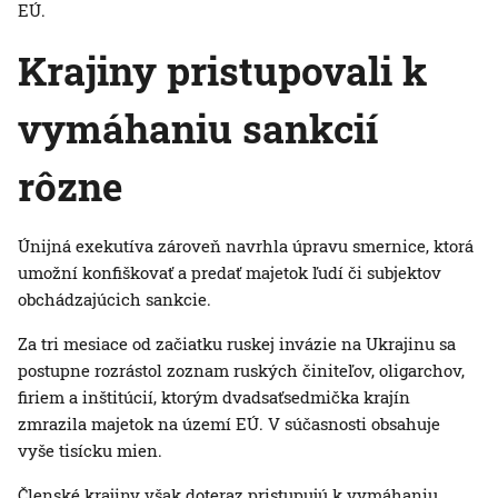
EÚ.
Krajiny pristupovali k
vymáhaniu sankcií
rôzne
Únijná exekutíva zároveň navrhla úpravu smernice, ktorá
umožní konfiškovať a predať majetok ľudí či subjektov
obchádzajúcich sankcie.
Za tri mesiace od začiatku ruskej invázie na Ukrajinu sa
postupne rozrástol zoznam ruských činiteľov, oligarchov,
firiem a inštitúcií, ktorým dvadsaťsedmička krajín
zmrazila majetok na území EÚ. V súčasnosti obsahuje
vyše tisícku mien.
Členské krajiny však doteraz pristupujú k vymáhaniu