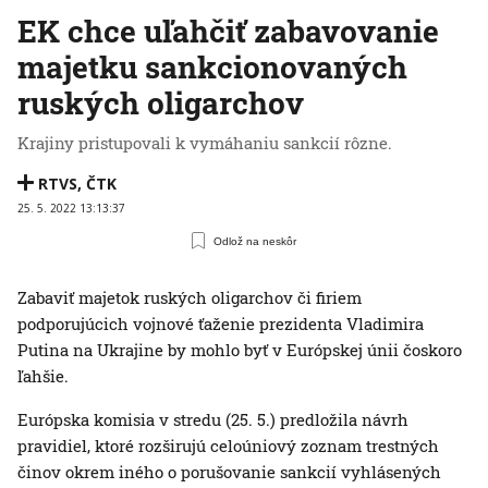
EK chce uľahčiť zabavovanie
majetku sankcionovaných
ruských oligarchov
Krajiny pristupovali k vymáhaniu sankcií rôzne.
RTVS
,
ČTK
25. 5. 2022 13:13:37
Odlož na neskôr
Zabaviť majetok ruských oligarchov či firiem
podporujúcich vojnové ťaženie prezidenta Vladimira
Putina na Ukrajine by mohlo byť v Európskej únii čoskoro
ľahšie.
Európska komisia v stredu (25. 5.) predložila návrh
pravidiel, ktoré rozširujú celoúniový zoznam trestných
činov okrem iného o porušovanie sankcií vyhlásených