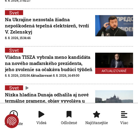
8. 8. 2026, 17:52:27
Svet
Na Ukrajine nezostala žiadna
nepoškodená tepelná elektráreň, tvrdí
V. Zelenskyj
8. 8. 2026, 15:34:46
Svet
Vládna TISZA vybrala meno kandidáta
na nového maďarského prezidenta,
jeho zvolenie sa očakáva budúci týždeň
AKTUALIZOVANÉ
8. 8. 2026, 13:51:54
Aktualizované:
8. 8. 2026, 14:49:00
Svet
Nízka hladina Dunaja odhalila aj nové
termálne pramene, objav vyvoláva u
vedcov aj obavy
8. 8. 2026, 11:30:31
Viac
Videá
Odložené
Najčítanejšie
Po minúte