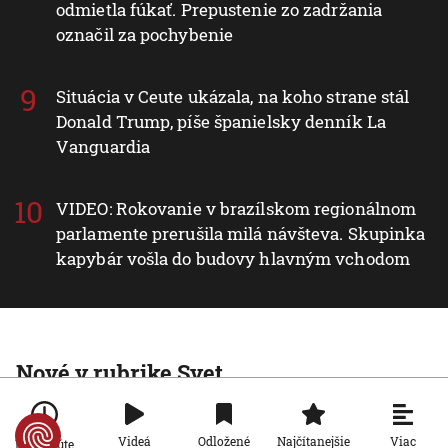
odmietla fúkať. Prepustenie zo zadržania
označil za pochybenie
Situácia v Ceute ukázala, na koho strane stál
Donald Trump, píše španielsky denník La
Vanguardia
VIDEO: Rokovanie v brazílskom regionálnom
parlamente prerušila milá návšteva. Skupinka
kapybár vošla do budovy hlavným vchodom
Nové v rubrike Svet
Svet
Ruský dron prenasledoval predajcu
Viac
Videá
Odložené
Najčítanejšie
Po minúte