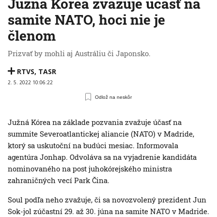
Južná Kórea zvažuje účasť na
samite NATO, hoci nie je
členom
Prizvať by mohli aj Austráliu či Japonsko.
RTVS
,
TASR
2. 5. 2022 10:06:22
Odlož na neskôr
Južná Kórea na základe pozvania zvažuje účasť na
summite Severoatlantickej aliancie (NATO) v Madride,
ktorý sa uskutoční na budúci mesiac. Informovala
agentúra Jonhap. Odvoláva sa na vyjadrenie kandidáta
nominovaného na post juhokórejského ministra
zahraničných vecí Park Čina.
Soul podľa neho zvažuje, či sa novozvolený prezident Jun
Sok-jol zúčastní 29. až 30. júna na samite NATO v Madride.