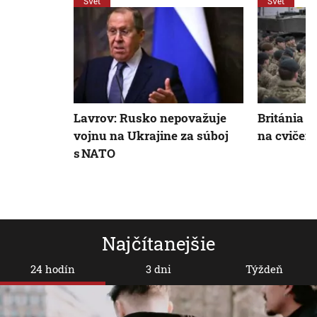
Svet
Svet
Lavrov: Rusko nepovažuje
Británia v
vojnu na Ukrajine za súboj
na cvičen
s NATO
Najčítanejšie
24 hodín
3 dni
Týždeň