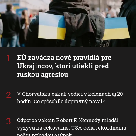
EÚ zavádza nové pravidlá pre
Ukrajincov, ktorí utiekli pred
ruskou agresiou
V Chorvátsku čakali vodiči v kolónach aj 20
hodín. Čo spôsobilo dopravný nával?
Odporca vakcín Robert F. Kennedy mladší
vyzýva na očkovanie. USA čelia rekordnému
počtu prípadov osýpok