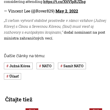
considering attending
https://t.co/X6VIpRJZhg
— Vincent Lee (@Rover829)
May 2, 2022
„S cieľom vytvoriť stabilné prostredie v rámci vzťahov (Južnej
Kórey) s Čínou a Severnou Kóreou, (Soul) musí viesť aj
rozhovory s európskymi krajinami,“
dodal nominant na post
ministra zahraničných vecí.
Ďalšie články na tému:
Južná Kórea
NATO
samit NATO
účasť
Čítajte tiež