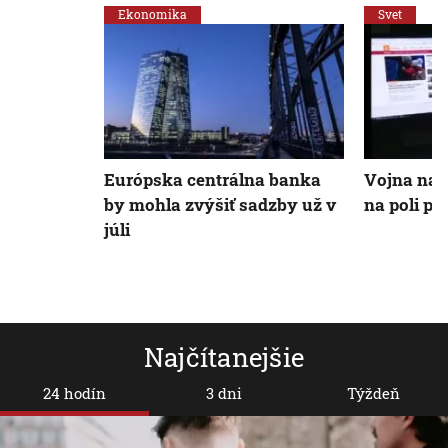
Ekonomika
Svet
Európska centrálna banka
Vojna na U
by mohla zvýšiť sadzby už v
na poli p
júli
Najčítanejšie
24 hodín
3 dni
Týždeň