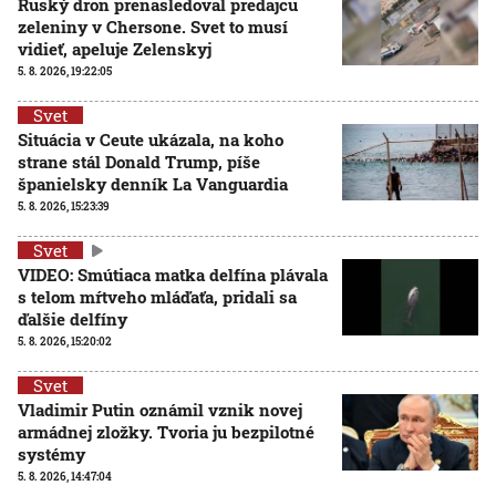
Ruský dron prenasledoval predajcu
zeleniny v Chersone. Svet to musí
vidieť, apeluje Zelenskyj
5. 8. 2026, 19:22:05
Svet
Situácia v Ceute ukázala, na koho
strane stál Donald Trump, píše
španielsky denník La Vanguardia
5. 8. 2026, 15:23:39
Svet
VIDEO: Smútiaca matka delfína plávala
s telom mŕtveho mláďaťa, pridali sa
ďalšie delfíny
5. 8. 2026, 15:20:02
Svet
Vladimir Putin oznámil vznik novej
armádnej zložky. Tvoria ju bezpilotné
systémy
5. 8. 2026, 14:47:04