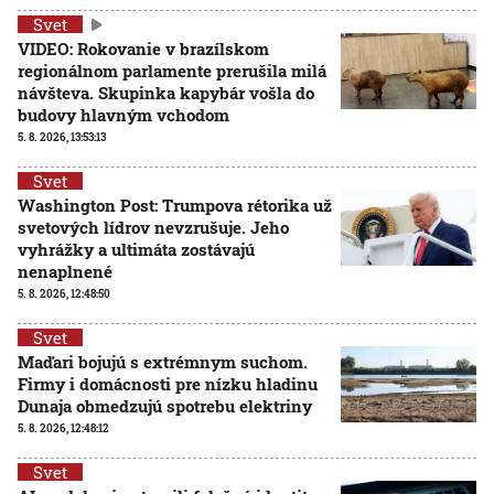
Svet
VIDEO: Rokovanie v brazílskom
regionálnom parlamente prerušila milá
návšteva. Skupinka kapybár vošla do
budovy hlavným vchodom
5. 8. 2026, 13:53:13
Svet
Washington Post: Trumpova rétorika už
svetových lídrov nevzrušuje. Jeho
vyhrážky a ultimáta zostávajú
nenaplnené
5. 8. 2026, 12:48:50
Svet
Maďari bojujú s extrémnym suchom.
Firmy i domácnosti pre nízku hladinu
Dunaja obmedzujú spotrebu elektriny
5. 8. 2026, 12:48:12
Svet