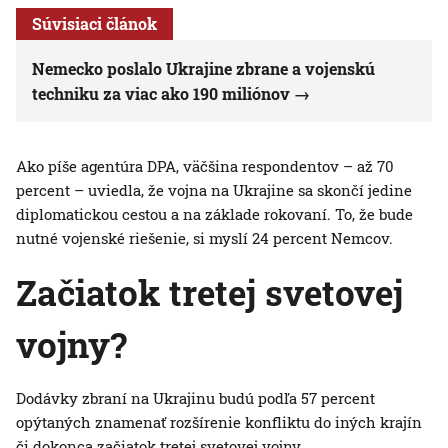
Súvisiaci článok
Nemecko poslalo Ukrajine zbrane a vojenskú
techniku za viac ako 190 miliónov
Ako píše agentúra DPA, väčšina respondentov – až 70
percent – uviedla, že vojna na Ukrajine sa skončí jedine
diplomatickou cestou a na základe rokovaní. To, že bude
nutné vojenské riešenie, si myslí 24 percent Nemcov.
Začiatok tretej svetovej
vojny?
Dodávky zbraní na Ukrajinu budú podľa 57 percent
opýtaných znamenať rozšírenie konfliktu do iných krajín
či dokonca začiatok tretej svetovej vojny.