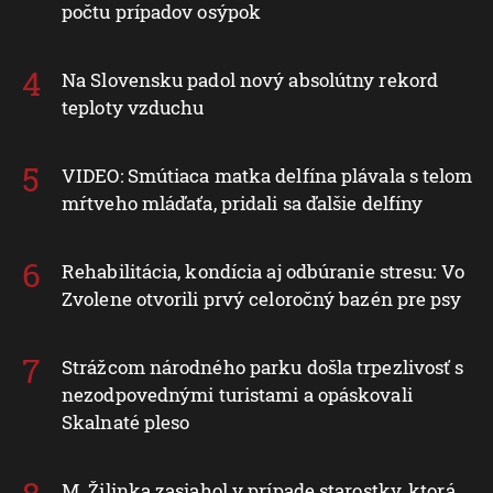
počtu prípadov osýpok
Na Slovensku padol nový absolútny rekord
teploty vzduchu
VIDEO: Smútiaca matka delfína plávala s telom
mŕtveho mláďaťa, pridali sa ďalšie delfíny
Rehabilitácia, kondícia aj odbúranie stresu: Vo
Zvolene otvorili prvý celoročný bazén pre psy
Strážcom národného parku došla trpezlivosť s
nezodpovednými turistami a opáskovali
Skalnaté pleso
M. Žilinka zasiahol v prípade starostky, ktorá