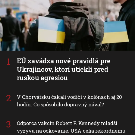
EÚ zavádza nové pravidlá pre
Ukrajincov, ktorí utiekli pred
ruskou agresiou
V Chorvátsku čakali vodiči v kolónach aj 20
hodín. Čo spôsobilo dopravný nával?
Odporca vakcín Robert F. Kennedy mladší
vyzýva na očkovanie. USA čelia rekordnému