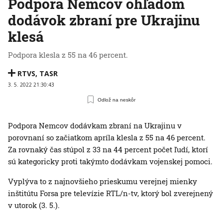
Podpora Nemcov ohľadom
dodávok zbraní pre Ukrajinu
klesá
Podpora klesla z 55 na 46 percent.
RTVS
,
TASR
3. 5. 2022 21:30:43
Odlož na neskôr
Podpora Nemcov dodávkam zbraní na Ukrajinu v
porovnaní so začiatkom apríla klesla z 55 na 46 percent.
Za rovnaký čas stúpol z 33 na 44 percent počet ľudí, ktorí
sú kategoricky proti takýmto dodávkam vojenskej pomoci.
Vyplýva to z najnovšieho prieskumu verejnej mienky
inštitútu Forsa pre televízie RTL/n-tv, ktorý bol zverejnený
v utorok (3. 5.).