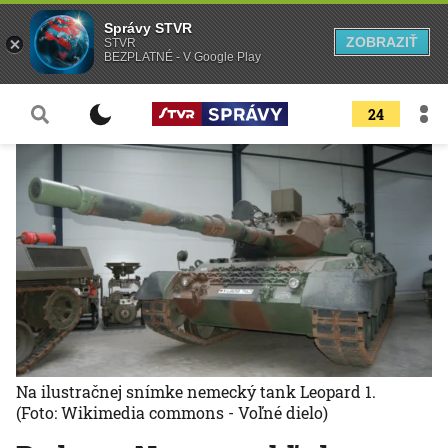
Správy STVR
ZOBRAZIŤ
STVR
BEZPLATNÉ - V Google Play
24
Na ilustračnej snímke nemecký tank Leopard 1.
(Foto: Wikimedia commons - Voľné dielo)