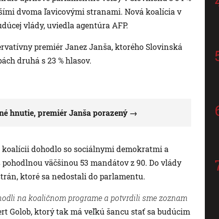
alšími dvoma ľavicovými stranami. Nová koalícia v
budúcej vlády, uviedla agentúra AFP.
ervatívny premiér Janez Janša, ktorého Slovinská
bách druhá s 23 % hlasov.
ené hnutie, premiér Janša porazený
a koalícii dohodlo so sociálnymi demokratmi a
s pohodlnou väčšinou 53 mandátov z 90. Do vlády
strán, ktoré sa nedostali do parlamentu.
hodli na koaličnom programe a potvrdili sme zoznam
rt Golob, ktorý tak má veľkú šancu stať sa budúcim