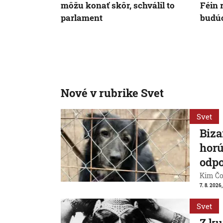
môžu konať skôr, schválil to
Féin 
parlament
budúc
Nové v rubrike Svet
Svet
Biza
horú
odpo
Kim Čon
7. 8. 2026,
Svet
Z ku