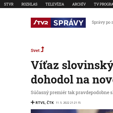
STVR
ROZHLAS
TELEVÍZIA
ARCHÍV
TV PROGR
Správy po 
Svet
Víťaz slovinský
dohodol na nove
Súčasný premiér tak pravdepodobne sk
RTVS
,
ČTK
11. 5. 2022 21:21:15