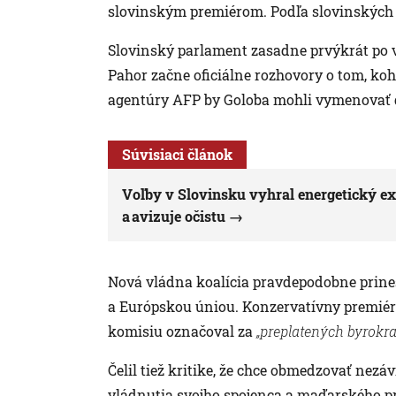
slovinským premiérom. Podľa slovinských m
Slovinský parlament zasadne prvýkrát po vo
Pahor začne oficiálne rozhovory o tom, ko
agentúry AFP by Goloba mohli vymenovať d
Súvisiaci článok
Voľby v Slovinsku vyhral energetický exp
a avizuje očistu
Nová vládna koalícia pravdepodobne prin
a Európskou úniou. Konzervatívny premiér
komisiu označoval za
„preplatených byrokra
Čelil tiež kritike, že chce obmedzovať nezáv
vládnutia svojho spojenca a maďarského p