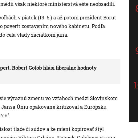
édií však niektoré ministerstvá ešte neobsadili.
ľbách v piatok (13. 5.) a až potom prezident Borut
ho poveriť zostavením nového kabinetu. Podľa
o čela vlády začiatkom júna.
ert. Robert Golob hlási liberálne hodnoty
esie výraznú zmenu vo vzťahoch medzi Slovinskom
 Janša Úniu opakovane kritizoval a Európsku
tov“
.
islosť tlače či súdov a že mieni kopírovať štýl
remiéra Viktora Orbána. Naopak, Golobova strana