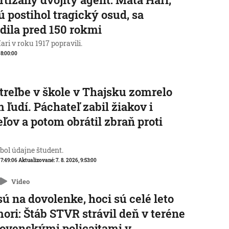
ú postihol tragický osud, sa
dila pred 150 rokmi
ri v roku 1917 popravili.
, 8:00:00
streľbe v škole v Thajsku zomrelo
 ľudí. Páchateľ zabil žiakov i
eľov a potom obrátil zbraň proti
e
 bol údajne študent.
, 7:49:06
Aktualizované:
7. 8. 2026, 9:53:00
Video
sú na dovolenke, hoci sú celé leto
mori: Štáb STVR strávil deň v teréne
lovenskými policajtami v