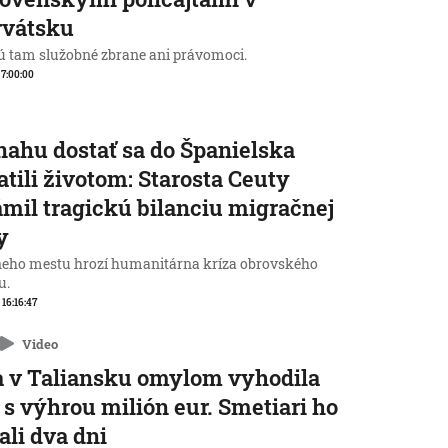
rvátsku
 tam služobné zbrane ani právomoci.
, 7:00:00
nahu dostať sa do Španielska
atili životom: Starosta Ceuty
mil tragickú bilanciu migračnej
y
neho mestu hrozí humanitárna kríza obrovského
u.
 16:16:47
Video
 v Taliansku omylom vyhodila
 s výhrou milión eur. Smetiari ho
ali dva dni