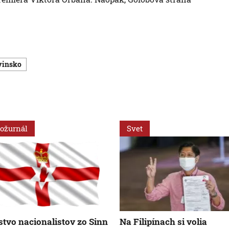
ovinsko
ožurnál
Svet
stvo nacionalistov zo Sinn
Na Filipínach si volia