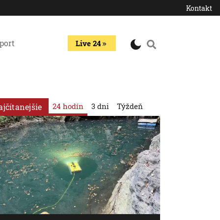
Kontakt
port
Live 24
24 hodín
3 dni
Týždeň
ajčítanejšie