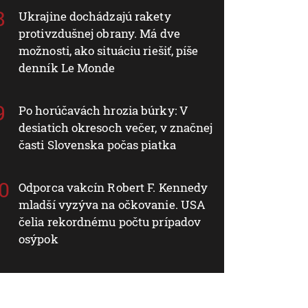
Ukrajine dochádzajú rakety
protivzdušnej obrany. Má dve
možnosti, ako situáciu riešiť, píše
denník Le Monde
Po horúčavách hrozia búrky: V
desiatich okresoch večer, v značnej
časti Slovenska počas piatka
Odporca vakcín Robert F. Kennedy
mladší vyzýva na očkovanie. USA
čelia rekordnému počtu prípadov
osýpok