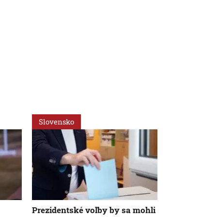
Slovensko
Svet
Prezidentské voľby by sa mohli
Bizarný rece