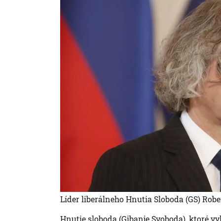
Líder liberálneho Hnutia Sloboda (GS) Robe
Hnutie sloboda (Gibanje Svoboda), ktoré vy