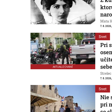
ktor
naro
Mata Ha
7. 8. 2026
Svet
Pri 
osem
učit
seb
AKTUALIZOVANÉ
Strelec
7. 8. 2026
Svet
Nie 
pri 
so s