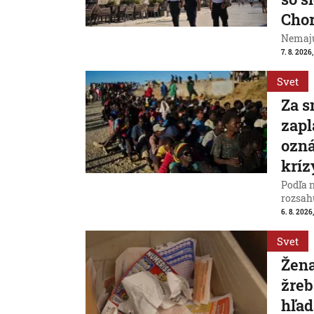
Cho
Nemajú
7. 8. 2026
Svet
Za s
zapl
ozná
kríz
Podľa 
rozsah
6. 8. 2026,
Svet
Žena
žreb
hľad