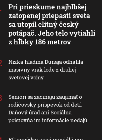
Pri prieskume najhlbšej
zatopenej priepasti sveta
sa utopil elitný český
potápač. Jeho telo vytiahli
z hĺbky 186 metrov
Nízka hladina Dunaja odhalila
masívny vrak lode z druhej
svetovej vojny
Seniori sa začínajú zaujímať o
rodičovský príspevok od detí.
Daňový úrad ani Sociálna
poisťovňa im informácie nedajú
EÚ zavádza nové pravidlá pre