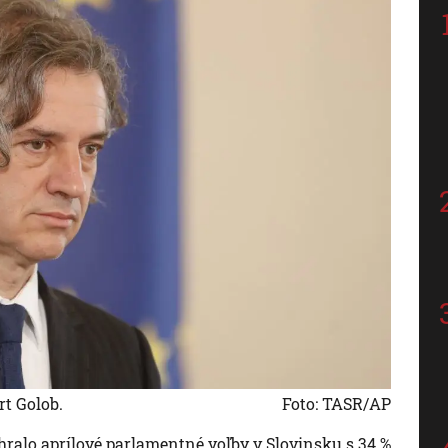
rt Golob.
Foto: TASR/AP
hralo aprílové parlamentné voľby v Slovinsku s 34 %