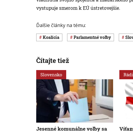
vystupuje smerom k EÚ ústretovejšie.
Ďalšie články na tému:
koalícia
parlamentné voľby
Sl
Čítajte tiež
Slovensko
Rádi
Jesenné komunálne voľby sa
Víťaz