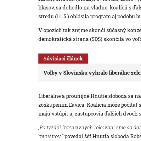
hlasov, sa dohodlo na vládnej koalícii s ď
stredu (11. 5.) ohlásila program aj podobu 
V opozícii tak zrejme skončí súčasný konz
demokratická strana (SDS) skončila vo voľ
Súvisiaci článok
Voľby v Slovinsku vyhralo liberálne zel
Liberálne a proúnijné Hnutie sloboda sa n
zoskupením Ľavica. Koalícia môže počítať 
majú vstúpiť aj zástupcovia ďalších dvoch 
„Po týždni intenzívnych rokovaní sme sa do
ministrov,“
povedal šéf Hnutia sloboda Robe