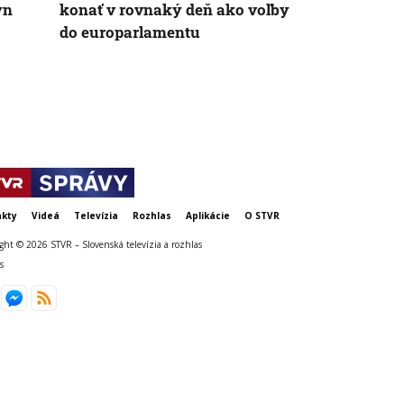
yn
konať v rovnaký deň ako voľby
horúčavami:
do europarlamentu
odporúčajú a
psieho mäs
kty
Videá
Televízia
Rozhlas
Aplikácie
O STVR
ght © 2026 STVR – Slovenská televízia a rozhlas
s