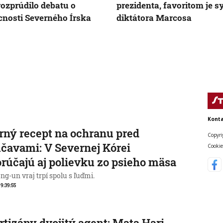
rozprúdilo debatu o
prezidenta, favoritom je s
nosti Severného Írska
diktátora Marcosa
Konta
rný recept na ochranu pred
Copyri
čavami: V Severnej Kórei
Cookie
rúčajú aj polievku zo psieho mäsa
g-un vraj trpí spolu s ľuďmi.
 9:39:55
rtizány dvojitý agent: Mata Hari,