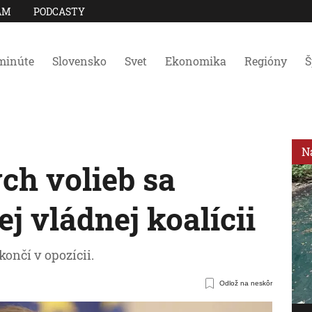
AM
PODCASTY
minúte
Slovensko
Svet
Ekonomika
Regióny
Š
N
ch volieb sa
j vládnej koalícii
ončí v opozícii.
Odlož na neskôr