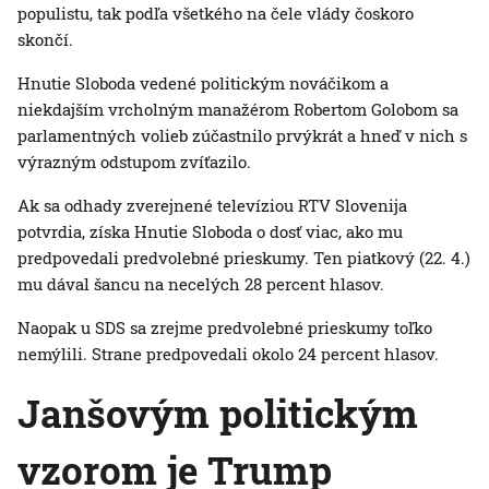
populistu, tak podľa všetkého na čele vlády čoskoro
skončí.
Hnutie Sloboda vedené politickým nováčikom a
niekdajším vrcholným manažérom Robertom Golobom sa
parlamentných volieb zúčastnilo prvýkrát a hneď v nich s
výrazným odstupom zvíťazilo.
Ak sa odhady zverejnené televíziou RTV Slovenija
potvrdia, získa Hnutie Sloboda o dosť viac, ako mu
predpovedali predvolebné prieskumy. Ten piatkový (22. 4.)
mu dával šancu na necelých 28 percent hlasov.
Naopak u SDS sa zrejme predvolebné prieskumy toľko
nemýlili. Strane predpovedali okolo 24 percent hlasov.
Janšovým politickým
vzorom je Trump