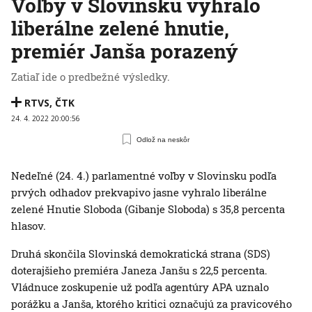
Voľby v Slovinsku vyhralo
liberálne zelené hnutie,
premiér Janša porazený
Zatiaľ ide o predbežné výsledky.
RTVS
,
ČTK
24. 4. 2022 20:00:56
Odlož na neskôr
Nedeľné (24. 4.) parlamentné voľby v Slovinsku podľa
prvých odhadov prekvapivo jasne vyhralo liberálne
zelené Hnutie Sloboda (Gibanje Sloboda) s 35,8 percenta
hlasov.
Druhá skončila Slovinská demokratická strana (SDS)
doterajšieho premiéra Janeza Janšu s 22,5 percenta.
Vládnuce zoskupenie už podľa agentúry APA uznalo
porážku a Janša, ktorého kritici označujú za pravicového