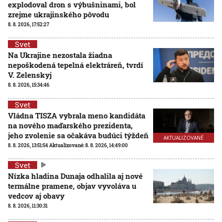
explodoval dron s výbušninami, bol
zrejme ukrajinského pôvodu
8. 8. 2026, 17:52:27
Svet
Na Ukrajine nezostala žiadna
nepoškodená tepelná elektráreň, tvrdí
V. Zelenskyj
8. 8. 2026, 15:34:46
Svet
Vládna TISZA vybrala meno kandidáta
na nového maďarského prezidenta,
jeho zvolenie sa očakáva budúci týždeň
AKTUALIZOVANÉ
8. 8. 2026, 13:51:54
Aktualizované:
8. 8. 2026, 14:49:00
Svet
Nízka hladina Dunaja odhalila aj nové
termálne pramene, objav vyvoláva u
vedcov aj obavy
8. 8. 2026, 11:30:31