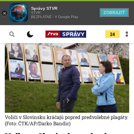
Správy STVR
ZOBRAZIŤ
STVR
BEZPLATNÉ - V Google Play
24
Voliči v Slovinsku kráčajú popred predvolebné plagáty.
(Foto: ČTK/AP/Darko Bandic)