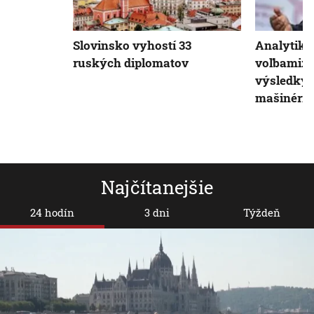
Slovinsko vyhostí 33
Analytik 
ruských diplomatov
voľbami: V
výsledky 
mašinérie
Najčítanejšie
24 hodín
3 dni
Týždeň