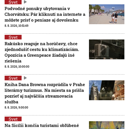
Svet
Podvodné ponuky ubytovania v
Chorvátsku: Pár kliknutí na internete a
môžete prísť o peniaze aj dovolenku
8. 8. 2026, 10:51:49
Svet
Rakúsko reaguje na horúčavy, chce
zjednodušiť cestu ku klimatizáciám.
Opozícia a Greenpeace žiadajú iné
riešenia
8. 8. 2026, 10:00:00
Svet
Kniha Dana Browna rozprúdila v Prahe
literárny turizmus. Na miesta sa prišla
pozrieť aj najväčšia streamovacia
služba
8. 8. 2026, 9:00:00
Svet
Na Sicílii končia turistami obľúbené