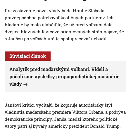
Pre zostavenie novej vlády bude Hnutie Sloboda
pravdepodobne potrebovať koaličných partnerov. Ich
hľadanie by malo uľahčiť to, že už pred voľbami dala
dvojica hlavných ľavicovo orientovaných strán najavo, že
s Janšou po voľbách určite spolupracovať nebudú.
Súvisiaci článok
Analytik pred maďarskými voľbami: Videli a
počuli sme výsledky propagandistickej mašinérie
vlády
Janšovi kritici vyčítajú, že kopíruje autoritársky štýl
vládnutia maďarského premiéra Viktora Orbána, a podrýva
demokratické princípy. Janša, medzi ktorého politické
vzory patrí aj bývalý americký prezident Donald Trump,