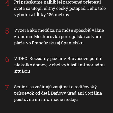
Pri prieskume najhlbšej zatopenej priepasti
sveta sa utopil elitný český potápač. Jeho telo
vytiahli z hĺbky 186 metrov
Vyzerá ako medúza, no môže spôsobiť vážne
zranenia. Mechúrovka portugalská zatvára
pláže vo Francúzsku aj Španielsku
VIDEO: Rozsiahly požiar v Braväcove pohltil
niekoľko domov, v obci vyhlásili mimoriadnu
situáciu
Seniori sa začínajú zaujímať o rodičovský
príspevok od detí. Daňový úrad ani Sociálna
poisťovňa im informácie nedajú