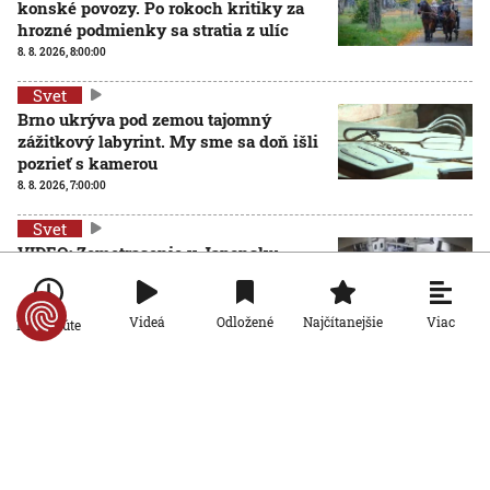
konské povozy. Po rokoch kritiky za
hrozné podmienky sa stratia z ulíc
8. 8. 2026, 8:00:00
Svet
Brno ukrýva pod zemou tajomný
zážitkový labyrint. My sme sa doň išli
pozrieť s kamerou
8. 8. 2026, 7:00:00
Svet
VIDEO: Zemetrasenie v Japonsku
zastihlo lekárov uprostred operácie,
pacienta chránili vlastnými telami
7. 8. 2026, 15:01:59
Viac
Videá
Odložené
Najčítanejšie
Po minúte