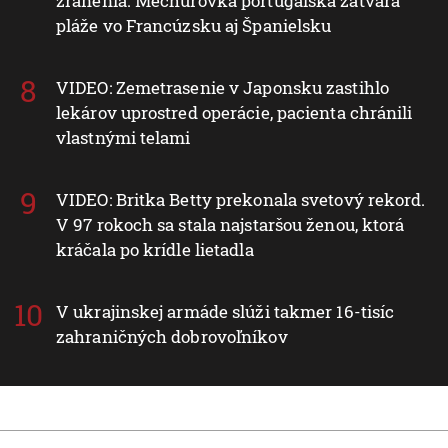
zranenia. Mechúrovka portugalská zatvára
pláže vo Francúzsku aj Španielsku
VIDEO: Zemetrasenie v Japonsku zastihlo
lekárov uprostred operácie, pacienta chránili
vlastnými telami
VIDEO: Britka Betty prekonala svetový rekord.
V 97 rokoch sa stala najstaršou ženou, ktorá
kráčala po krídle lietadla
V ukrajinskej armáde slúži takmer 16-tisíc
zahraničných dobrovoľníkov