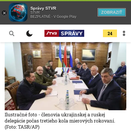
Správy STVR
ZOBRAZIŤ
STVR
BEZPLATNÉ - V Google Play
24
Ilustračné foto - členovia ukrajinskej a ruskej
delegácie počas tretieho kola mierových rokovaní.
(Foto: TASR/AP)