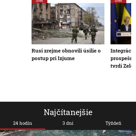
Svet
Svet
Rusi zrejme obnovili úsilie o
Integrácia
postup pri Izjume
prospešná 
tvrdí Zele
Najčítanejšie
24 hodín
3 dni
Týždeň