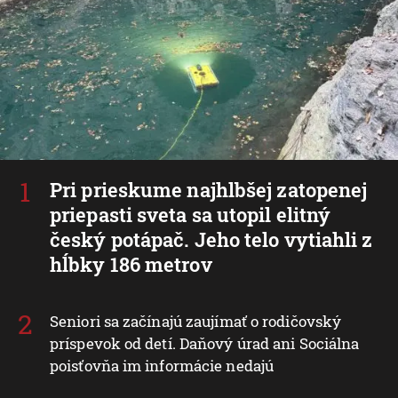
Pri prieskume najhlbšej zatopenej
priepasti sveta sa utopil elitný
český potápač. Jeho telo vytiahli z
hĺbky 186 metrov
Seniori sa začínajú zaujímať o rodičovský
príspevok od detí. Daňový úrad ani Sociálna
poisťovňa im informácie nedajú