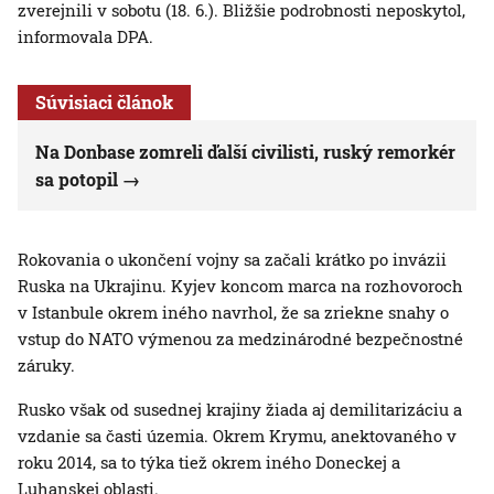
zverejnili v sobotu (18. 6.). Bližšie podrobnosti neposkytol,
informovala DPA.
Súvisiaci článok
Na Donbase zomreli ďalší civilisti, ruský remorkér
sa potopil
Rokovania o ukončení vojny sa začali krátko po invázii
Ruska na Ukrajinu. Kyjev koncom marca na rozhovoroch
v Istanbule okrem iného navrhol, že sa zriekne snahy o
vstup do NATO výmenou za medzinárodné bezpečnostné
záruky.
Rusko však od susednej krajiny žiada aj demilitarizáciu a
vzdanie sa časti územia. Okrem Krymu, anektovaného v
roku 2014, sa to týka tiež okrem iného Doneckej a
Luhanskej oblasti.