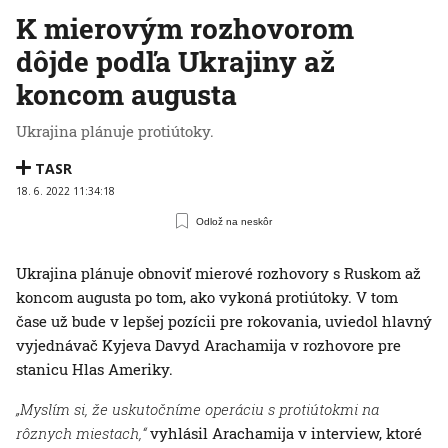
K mierovým rozhovorom
dôjde podľa Ukrajiny až
koncom augusta
Ukrajina plánuje protiútoky.
TASR
18. 6. 2022 11:34:18
Odlož na neskôr
Ukrajina plánuje obnoviť mierové rozhovory s Ruskom až
koncom augusta po tom, ako vykoná protiútoky. V tom
čase už bude v lepšej pozícii pre rokovania, uviedol hlavný
vyjednávač Kyjeva Davyd Arachamija v rozhovore pre
stanicu Hlas Ameriky.
„Myslím si, že uskutočníme operáciu s protiútokmi na
rôznych miestach,“
vyhlásil Arachamija v interview, ktoré