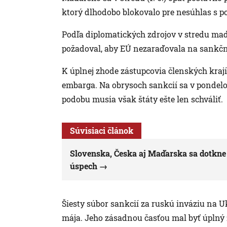
ktorý dlhodobo blokovalo pre nesúhlas s 
Podľa diplomatických zdrojov v stredu ma
požadoval, aby EÚ nezaraďovala na sankčn
K úplnej zhode zástupcovia členských kraj
embarga. Na obrysoch sankcií sa v pondelok 
podobu musia však štáty ešte len schváliť.
Súvisiaci článok
Slovenska, Česka aj Maďarska sa dotkne 
úspech
Šiesty súbor sankcií za ruskú inváziu na 
mája. Jeho zásadnou časťou mal byť úplný