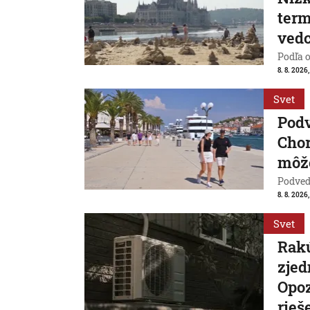
term
vedc
Podľa 
8. 8. 2026,
Svet
Pod
Chor
môže
Podvede
8. 8. 2026,
Svet
Rakú
zjed
Opoz
rieš