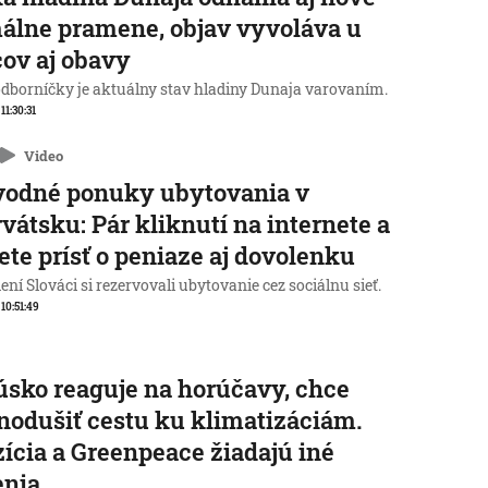
álne pramene, objav vyvoláva u
ov aj obavy
odborníčky je aktuálny stav hladiny Dunaja varovaním.
 11:30:31
Video
vodné ponuky ubytovania v
vátsku: Pár kliknutí na internete a
te prísť o peniaze aj dovolenku
ní Slováci si rezervovali ubytovanie cez sociálnu sieť.
 10:51:49
sko reaguje na horúčavy, chce
nodušiť cestu ku klimatizáciám.
ícia a Greenpeace žiadajú iné
enia