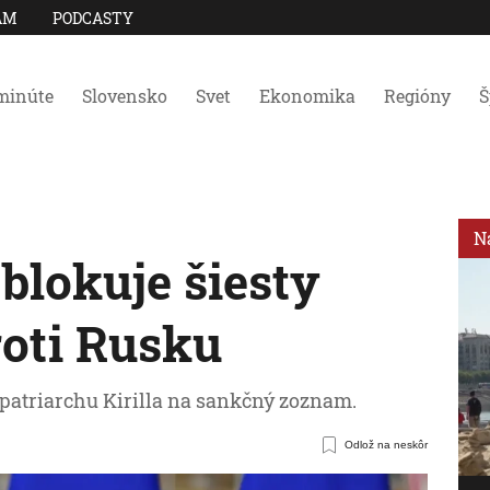
AM
PODCASTY
minúte
Slovensko
Svet
Ekonomika
Regióny
Š
N
blokuje šiesty
roti Rusku
patriarchu Kirilla na sankčný zoznam.
Odlož na neskôr