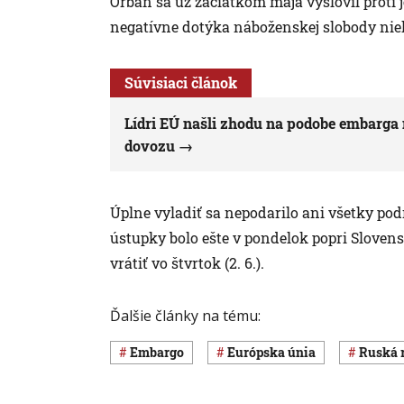
Orbán sa už začiatkom mája vyslovil proti
negatívne dotýka náboženskej slobody ni
Súvisiaci článok
Lídri EÚ našli zhodu na podobe embarga 
dovozu
Úplne vyladiť sa nepodarilo ani všetky po
ústupky bolo ešte v pondelok popri Sloven
vrátiť vo štvrtok (2. 6.).
Ďalšie články na tému:
embargo
Európska únia
ruská 