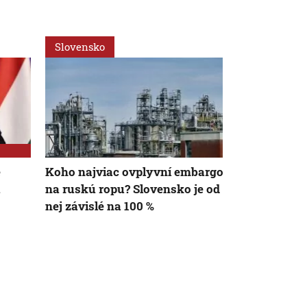
Slovensko
Svet
e
Koho najviac ovplyvní embargo
Na Ukrajine
u
na ruskú ropu? Slovensko je od
nepoškodená
nej závislé na 100 %
elektráreň, t