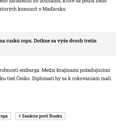
 jeho zaradeniu do zoznamu, ktoré sa podľa neho
ektorých komunít v Maďarsku.
na ruskú ropu. Dotkne sa vyše dvoch tretín
drobnosti embarga. Medzi krajinami požadujúcimi
sku tiež Česko. Diplomati by sa k rokovaniam mali
ropa
sankcie proti Rusku