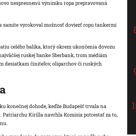
asovo nespresnenú výnimku ropa prepravovaná
a samite vyrokoval možnosť doviezť ropu tankermi
ijatiu celého balíka, ktorý okrem ukončenia dovozu
i najväčšej ruskej banke Sberbank, trom médiám
m desiatkam činiteľov, oligarchov či ruských
a
 ku konečnej dohode, keďže Budapešť trvala na
. Patriarchu Kirilla navrhla Komisia potrestať za to,
inu.