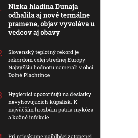
Nízka hladina Dunaja
odhalila aj nové termálne
pramene, objav vyvoláva u
vedcov aj obavy
Slovenský teplotný rekord je
rekordom celej strednej Európy:
Najvyššiu hodnotu namerali v obci
Dolné Plachtince
Hygienici upozorňujú na desiatky
nevyhovujúcich kúpalísk. K
najväčším hrozbám patria mykóza
a kožné infekcie
Pri prieskume najhlbšej zatopenej