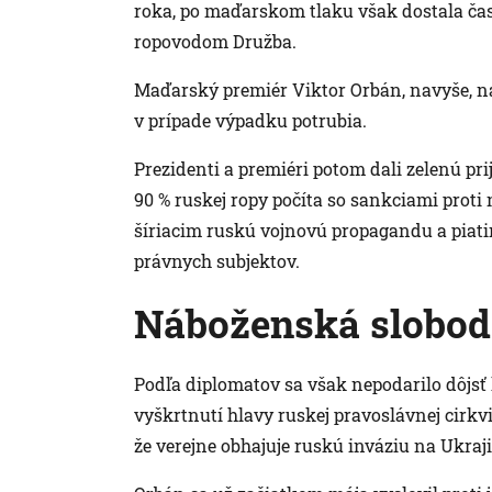
roka, po maďarskom tlaku však dostala č
ropovodom Družba.
Maďarský premiér Viktor Orbán, navyše, n
v prípade výpadku potrubia.
Prezidenti a premiéri potom dali zelenú pr
90 % ruskej ropy počíta so sankciami prot
šíriacim ruskú vojnovú propagandu a piati
právnych subjektov.
Náboženská slobod
Podľa diplomatov sa však nepodarilo dôjsť
vyškrtnutí hlavy ruskej pravoslávnej cirkvi
že verejne obhajuje ruskú inváziu na Ukraj