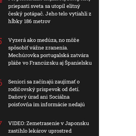
priepasti sveta sa utopil elitný
český potápač. Jeho telo vytiahli z
hĺbky 186 metrov
Vyzerá ako medúza, no môže
spôsobiť vážne zranenia.
Mechúrovka portugalská zatvára
pláže vo Francúzsku aj Španielsku
Seniori sa začínajú zaujímať o
rodičovský príspevok od detí.
Daňový úrad ani Sociálna
poisťovňa im informácie nedajú
VIDEO: Zemetrasenie v Japonsku
zastihlo lekárov uprostred