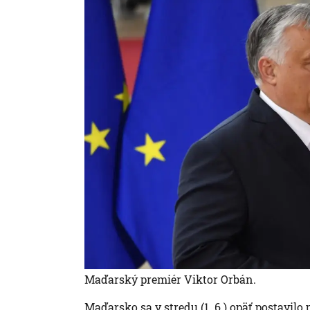
Maďarský premiér Viktor Orbán.
Maďarsko sa v stredu (1. 6.) opäť postavilo 