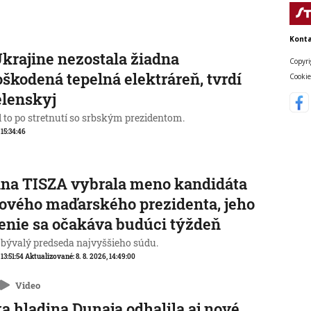
Konta
krajine nezostala žiadna
Copyri
škodená tepelná elektráreň, tvrdí
Cookie
elenskyj
l to po stretnutí so srbským prezidentom.
 15:34:46
na TISZA vybrala meno kandidáta
ového maďarského prezidenta, jeho
enie sa očakáva budúci týždeň
 bývalý predseda najvyššieho súdu.
 13:51:54
Aktualizované:
8. 8. 2026, 14:49:00
Video
a hladina Dunaja odhalila aj nové