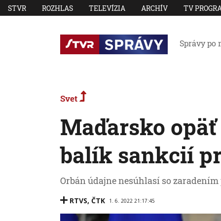
STVR
ROZHLAS
TELEVÍZIA
ARCHÍV
TV PROGR
Správy po 
Svet
Maďarsko opäť 
balík sankcií p
Orbán údajne nesúhlasí so zaradením 
RTVS
,
ČTK
1. 6. 2022 21:17:45