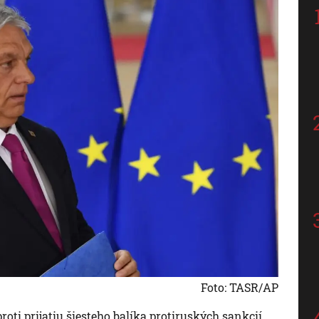
Foto: TASR/AP
proti prijatiu šiesteho balíka protiruských sankcií,