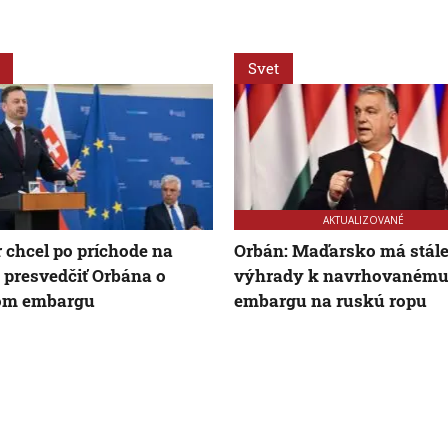
Svet
AKTUALIZOVANÉ
 chcel po príchode na
Orbán: Maďarsko má stál
 presvedčiť Orbána o
výhrady k navrhovaném
om embargu
embargu na ruskú ropu