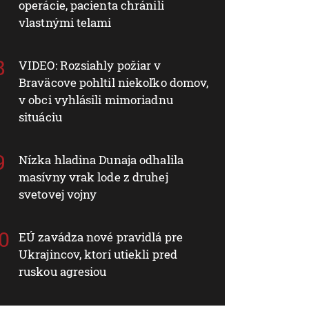
operácie, pacienta chránili
vlastnými telami
VIDEO: Rozsiahly požiar v
Braväcove pohltil niekoľko domov,
v obci vyhlásili mimoriadnu
situáciu
Nízka hladina Dunaja odhalila
masívny vrak lode z druhej
svetovej vojny
EÚ zavádza nové pravidlá pre
Ukrajincov, ktorí utiekli pred
ruskou agresiou