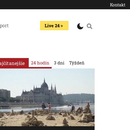
Kontakt
port
Live 24
24 hodín
3 dni
Týždeň
ajčítanejšie