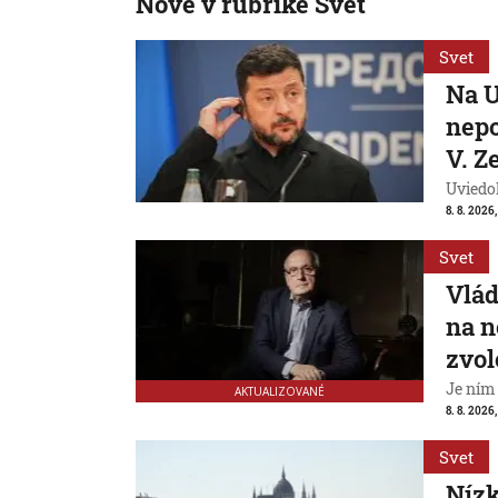
Nové v rubrike Svet
Svet
Na U
nepo
V. Z
Uviedo
8. 8. 2026,
Svet
Vlád
na n
zvol
Je ním
AKTUALIZOVANÉ
8. 8. 2026,
Svet
Nízk