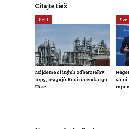
Čítajte tiež
Svet
Svet
Nájdeme si iných odberateľov
Heger
ropy, reagujú Rusi na embargo
samit
Únie
ropn