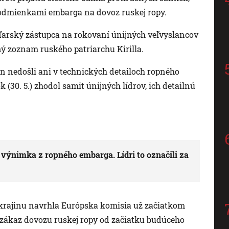
podmienkami embarga na dovoz ruskej ropy.
ďarský zástupca na rokovaní únijných veľvyslancov
ý zoznam ruského patriarchu Kirilla.
ín nedošli ani v technických detailoch ropného
(30. 5.) zhodol samit únijných lídrov, ich detailnú
výnimka z ropného embarga. Lídri to označili za
Ukrajinu navrhla Európska komisia už začiatkom
 zákaz dovozu ruskej ropy od začiatku budúceho