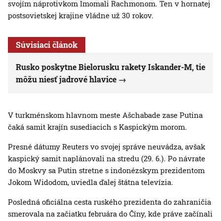
svojím náprotivkom Imomali Rachmonom. Ten v hornatej
postsovietskej krajine vládne už 30 rokov.
Súvisiaci článok
Rusko poskytne Bielorusku rakety Iskander-M, tie
môžu niesť jadrové hlavice
V turkménskom hlavnom meste Ašchabade zase Putina
čaká samit krajín susediacich s Kaspickým morom.
Presné dátumy Reuters vo svojej správe neuvádza, avšak
kaspický samit naplánovali na stredu (29. 6.). Po návrate
do Moskvy sa Putin stretne s indonézskym prezidentom
Jokom Widodom, uviedla ďalej štátna televízia.
Posledná oficiálna cesta ruského prezidenta do zahraničia
smerovala na začiatku februára do Číny, kde práve začínali