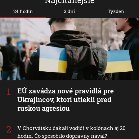
Najčítanejšie
24 hodín
3 dni
Týždeň
EÚ zavádza nové pravidlá pre
Ukrajincov, ktorí utiekli pred
ruskou agresiou
V Chorvátsku čakali vodiči v kolónach aj 20
hodín. Čo spôsobilo dopravný nával?