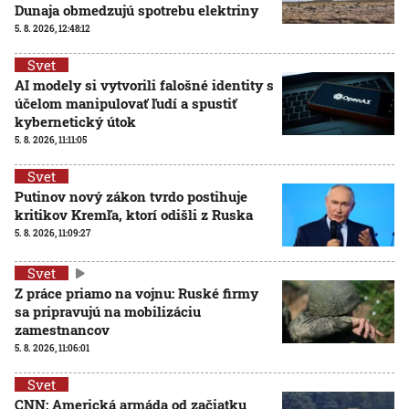
Dunaja obmedzujú spotrebu elektriny
5. 8. 2026, 12:48:12
Svet
AI modely si vytvorili falošné identity s
účelom manipulovať ľudí a spustiť
kybernetický útok
5. 8. 2026, 11:11:05
Svet
Putinov nový zákon tvrdo postihuje
kritikov Kremľa, ktorí odišli z Ruska
5. 8. 2026, 11:09:27
Svet
Z práce priamo na vojnu: Ruské firmy
sa pripravujú na mobilizáciu
zamestnancov
5. 8. 2026, 11:06:01
Svet
CNN: Americká armáda od začiatku