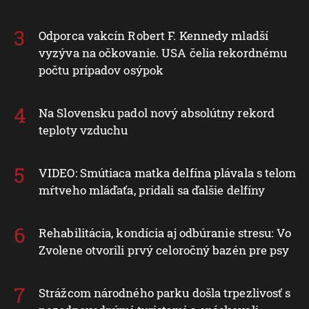
Odporca vakcín Robert F. Kennedy mladší
vyzýva na očkovanie. USA čelia rekordnému
počtu prípadov osýpok
Na Slovensku padol nový absolútny rekord
teploty vzduchu
VIDEO: Smútiaca matka delfína plávala s telom
mŕtveho mláďaťa, pridali sa ďalšie delfíny
Rehabilitácia, kondícia aj odbúranie stresu: Vo
Zvolene otvorili prvý celoročný bazén pre psy
Strážcom národného parku došla trpezlivosť s