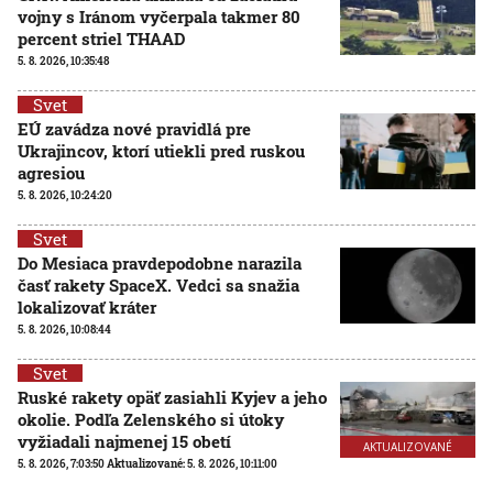
vojny s Iránom vyčerpala takmer 80
percent striel THAAD
5. 8. 2026, 10:35:48
Svet
EÚ zavádza nové pravidlá pre
Ukrajincov, ktorí utiekli pred ruskou
agresiou
5. 8. 2026, 10:24:20
Svet
Do Mesiaca pravdepodobne narazila
časť rakety SpaceX. Vedci sa snažia
lokalizovať kráter
5. 8. 2026, 10:08:44
Svet
Ruské rakety opäť zasiahli Kyjev a jeho
okolie. Podľa Zelenského si útoky
vyžiadali najmenej 15 obetí
AKTUALIZOVANÉ
5. 8. 2026, 7:03:50
Aktualizované:
5. 8. 2026, 10:11:00