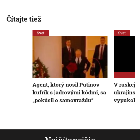
Čítajte tiež
Svet
Svet
Agent, ktorý nosil Putinov
V ruskej ro
kufrík s jadrovými kódmi, sa
ukrajinsk
„pokúsil o samovraždu“
vypukol p