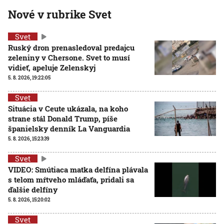
Nové v rubrike Svet
Svet
Ruský dron prenasledoval predajcu
zeleniny v Chersone. Svet to musí
vidieť, apeluje Zelenskyj
5. 8. 2026, 19:22:05
Svet
Situácia v Ceute ukázala, na koho
strane stál Donald Trump, píše
španielsky denník La Vanguardia
5. 8. 2026, 15:23:39
Svet
VIDEO: Smútiaca matka delfína plávala
s telom mŕtveho mláďaťa, pridali sa
ďalšie delfíny
5. 8. 2026, 15:20:02
Svet