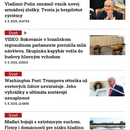
Vladimir Putin oznámil vznik novej
armádnej zložky. Tvoria ju bezpilotné
systémy
5. 8. 2026, 14:47:04
Svet
VIDEO: Rokovanie v brazílskom
regionálnom parlamente prerušila milá
návšteva. Skupinka kapybár vošla do
budovy hlavným vchodom
5. 8. 2026, 13:53:13
Svet
Washington Post: Trumpova rétorika už
svetových lídrov nevzrušuje. Jeho
vyhrážky a ultimáta zostávajú
nenaplnené
5. 8. 2026, 12:48:50
Svet
Maďari bojujú s extrémnym suchom.
Firmy i domácnosti pre nízku hladinu