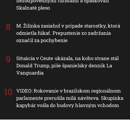
nezodpovednými turistami a opáskovali
Skalnaté pleso
M. Žilinka zasiahol v prípade starostky, ktorá
odmietla fúkať. Prepustenie zo zadržania
označil za pochybenie
Situácia v Ceute ukázala, na koho strane stál
Donald Trump, píše španielsky denník La
Vanguardia
VIDEO: Rokovanie v brazílskom regionálnom
parlamente prerušila milá návšteva. Skupinka
kapybár vošla do budovy hlavným vchodom