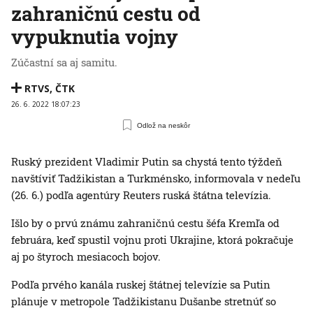
zahraničnú cestu od
vypuknutia vojny
Zúčastní sa aj samitu.
RTVS
,
ČTK
26. 6. 2022 18:07:23
Odlož na neskôr
Ruský prezident Vladimir Putin sa chystá tento týždeň
navštíviť Tadžikistan a Turkménsko, informovala v nedeľu
(26. 6.) podľa agentúry Reuters ruská štátna televízia.
Išlo by o prvú známu zahraničnú cestu šéfa Kremľa od
februára, keď spustil vojnu proti Ukrajine, ktorá pokračuje
aj po štyroch mesiacoch bojov.
Podľa prvého kanála ruskej štátnej televízie sa Putin
plánuje v metropole Tadžikistanu Dušanbe stretnúť so