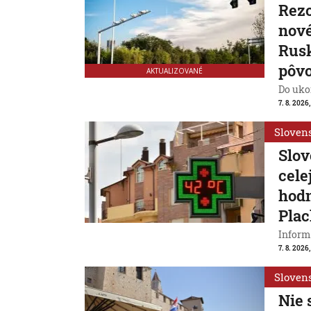
Rezo
nové
Rusk
pôv
AKTUALIZOVANÉ
Do ukon
7. 8. 2026,
Sloven
Slov
cele
hodn
Plac
Inform
7. 8. 2026,
Sloven
Nie 