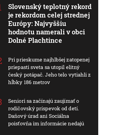
Slovenský teplotný rekord
je rekordom celej strednej
Európy: Najvyššiu
hodnotu namerali v obci
Dolné Plachtince
Pri prieskume najhlbšej zatopenej
priepasti sveta sa utopil elitný
český potápač. Jeho telo vytiahli z
hĺbky 186 metrov
Seniori sa začínajú zaujímať o
rodičovský príspevok od detí.
Daňový úrad ani Sociálna
poisťovňa im informácie nedajú