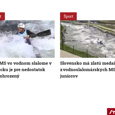
t
Šport
 MS vo vodnom slalome v
Slovensko má zlatú medai
ku je pre nedostatok
z vodnoslalomárskych M
 ohrozený
juniorov