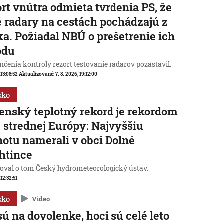
rt vnútra odmieta tvrdenia PS, že
 radary na cestách pochádzajú z
a. Požiadal NBÚ o prešetrenie ich
odu
čenia kontroly rezort testovanie radarov pozastavil.
 13:08:52
Aktualizované:
7. 8. 2026, 19:12:00
sko
enský teplotný rekord je rekordom
j strednej Európy: Najvyššiu
otu namerali v obci Dolné
htince
oval o tom Český hydrometeorologický ústav.
 12:32:51
sko
Video
sú na dovolenke, hoci sú celé leto