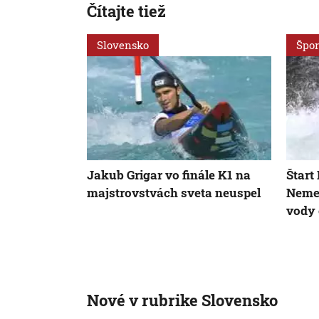
Čítajte tiež
Slovensko
Špor
Jakub Grigar vo finále K1 na
Štart
majstrovstvách sveta neuspel
Nemec
vody
Nové v rubrike Slovensko