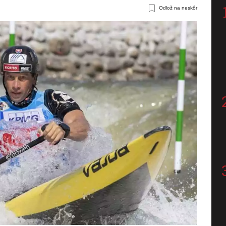
Odlož na neskôr