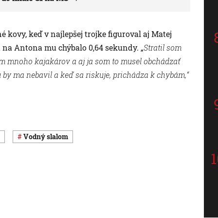
 kovy, keď v najlepšej trojke figuroval aj Matej
a na Antona mu chýbalo 0,64 sekundy. „
Stratil som
ém mnoho kajakárov a aj ja som to musel obchádzať
tu by ma nebavil a keď sa riskuje, prichádza k chybám,“
vodný slalom