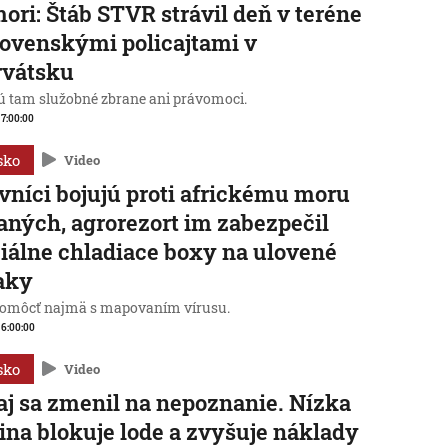
mori: Štáb STVR strávil deň v teréne
lovenskými policajtami v
rvátsku
 tam služobné zbrane ani právomoci.
, 7:00:00
sko
Video
vníci bojujú proti africkému moru
aných, agrorezort im zabezpečil
iálne chladiace boxy na ulovené
aky
omôcť najmä s mapovaním vírusu.
, 6:00:00
sko
Video
j sa zmenil na nepoznanie. Nízka
ina blokuje lode a zvyšuje náklady