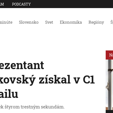
AM
PODCASTY
minúte
Slovensko
Svet
Ekonomika
Regióny
Š
N
ezentant
kovský získal v C1
ailu
riek štyrom trestným sekundám.