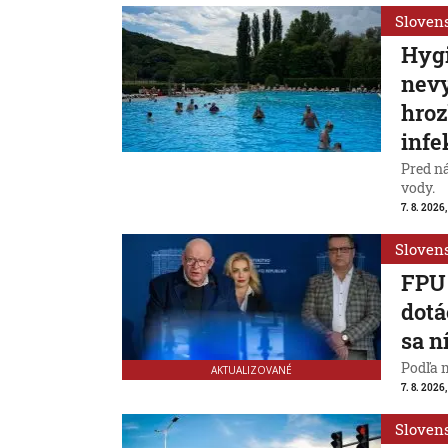
Sloven
Hygi
nevy
hroz
infe
Pred n
vody.
7. 8. 2026,
Sloven
FPU 
dotá
sa n
Podľa 
AKTUALIZOVANÉ
7. 8. 2026,
Sloven