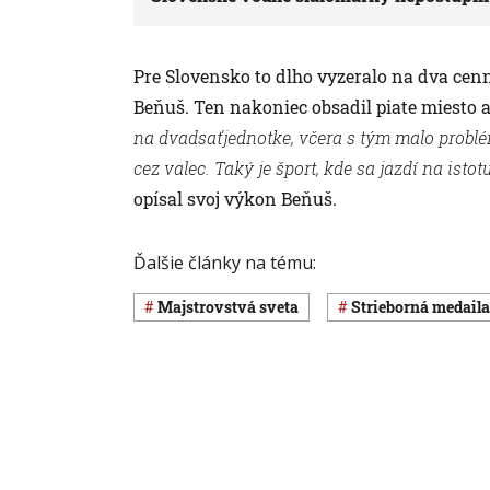
Pre Slovensko to dlho vyzeralo na dva cenné
Beňuš. Ten nakoniec obsadil piate miesto 
na dvadsaťjednotke, včera s tým malo probl
cez valec. Taký je šport, kde sa jazdí na isto
opísal svoj výkon Beňuš.
Ďalšie články na tému:
majstrovstvá sveta
strieborná medaila