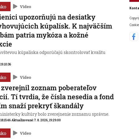
sko
Video
Konta
enici upozorňujú na desiatky
Copyri
hovujúcich kúpalísk. K najväčším
Cookie
bám patria mykóza a kožné
kcie
ávštevou kúpaliska odporúčajú skontrolovať kvalitu
 19:10:36
sko
Video
zverejnil zoznam poberateľov
cií. Tí tvrdia, že čísla nesedia a fond
ím snaží prekryť škandály
ministerky kultúry bolo zverejnenie zoznamu správne.
 18:15:46
Aktualizované:
7. 8. 2026, 19:29:00
sko
Video