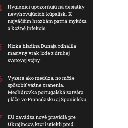
Hygienici upozorňujú na desiatky
nevyhovujúcich kúpalísk. K
najväčším hrozbám patria mykóza
a kožné infekcie
Nízka hladina Dunaja odhalila
masívny vrak lode z druhej
svetovej vojny
Vyzerá ako medúza, no môže
spôsobiť vážne zranenia.
Mechúrovka portugalská zatvára
pláže vo Francúzsku aj Španielsku
EÚ zavádza nové pravidlá pre
Ukrajincov, ktorí utiekli pred