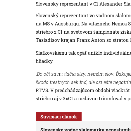
Slovenský reprezentant v C1 Alexander Slá
Slovenský reprezentant vo vodnom slalome
na MS v Augsburgu. Na víťazného Nemca Side
striebro z C1 na svetovom šampionáte zís
Tasiadisov krajan Franz Anton so stratou 
Slafkovskému tak opäť uniklo individuálne 
hliadky.
„Do očí sa mi tlačia slzy, nemám slov. Ďakujem
škoda trestných sekúnd, ale asi ešte nepatrí
RTVS. V predchádzajúcom období viackrát 
striebro aj v 3xC1 a nedávno triumfoval v 
Súvisiaci článok
Slovenské vodné slalomárky nepostúpili 