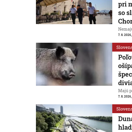
pri 
so s
Cho
Nemajú
7. 8. 2026
Sloven
Poľo
ošíp
špec
divi
Majú p
7. 8. 2026
Sloven
Duna
hlad