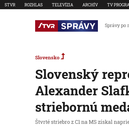
STVR
ROZHLAS
TELEVÍZIA
ARCHÍV
TV PROGR
Správy po 
Slovensko
Slovenský repr
Alexander Slaf
striebornú med
Štvrté striebro z C1 na MS získal nap