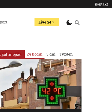
Kontakt
port
Live 24
24 hodín
3 dni
Týždeň
ajčítanejšie