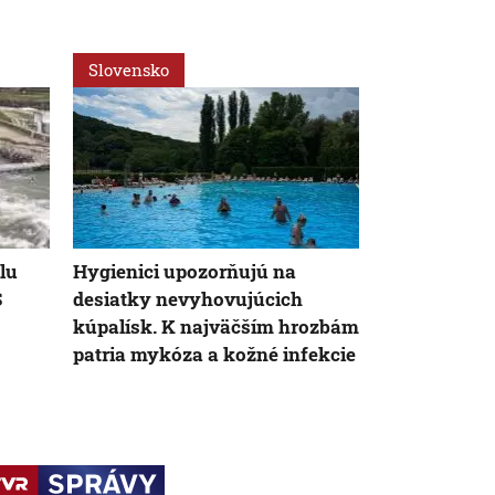
Slovensko
Slovensko
AK
lu
Hygienici upozorňujú na
FPU zverejn
S
desiatky nevyhovujúcich
poberateľov d
kúpalísk. K najväčším hrozbám
čísla nesedi
patria mykóza a kožné infekcie
snaží prekr