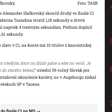
fkovský.
Foto: TASR
 Alexander Slafkovský skončil druhý vo finále C1
risa Tasiadisa stratil 1,18 sekundy a štvrté
kal napriek 4 trestným sekundám. Pódium doplnil
1,61 sekundy.
zlato v C1, na konte má 10 titulov z kanoistickej
 všetkým, ktorí mi držali palce a ešte mi verili. Je
m do starého železa
,“ uviedol 39-ročný Slovák pre
zvažoval ukončenie kariéry, no v Augsburgu získal
pretekoch SP v Tacene.
do finále C1 na MS