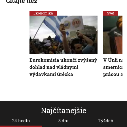
Čítajte tiež
Ekonomika
Svet
Eurokomisia ukončí zvýšený
V Únii na
dohľad nad vládnymi
smernica 
výdavkami Grécka
prácou a 
Najčítanejšie
24 hodín
3 dni
Týždeň