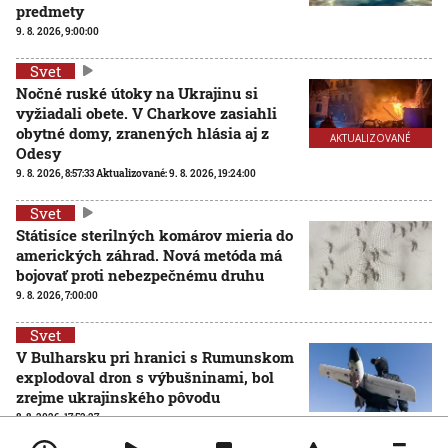
predmety
9. 8. 2026, 9:00:00
Svet
Nočné ruské útoky na Ukrajinu si
vyžiadali obete. V Charkove zasiahli
obytné domy, zranených hlásia aj z
AKTUALIZOVANÉ
Odesy
9. 8. 2026, 8:57:33
Aktualizované:
9. 8. 2026, 19:24:00
Svet
Státisíce sterilných komárov mieria do
amerických záhrad. Nová metóda má
bojovať proti nebezpečnému druhu
9. 8. 2026, 7:00:00
Svet
V Bulharsku pri hranici s Rumunskom
explodoval dron s výbušninami, bol
zrejme ukrajinského pôvodu
8. 8. 2026, 17:52:27