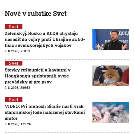
Nové v rubrike Svet
Svet
Zelenskyj: Rusko a KĽDR chystajú
nasadiť do vojny proti Ukrajine až 50-
tisíc severokórejských vojakov
9. 8. 2026, 17:30:09
Svet
Stovky reštaurácií a kaviarní v
Hongkongu sprístupnili svoje
prevádzky aj pre psov
9. 8. 2026, 16:03:52
Svet
VIDEO: Pri brehoch Sicílie našli vrak
starorímskej lode naloženej stovkami
amfor
9. 8. 2026, 14:29:26