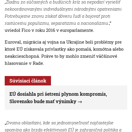
„Žiadnu zo súčasných a budúcich kríz sa nepodarí vyriešiť
nekoordinovanými individuálnymi národnými opatreniami.
Potrebujeme znovu získať dôveru ľudí a bojovať proti
rastúcemu populizmu, separatizmu a nacionalizmu.
,“
uviedol Fico v roku 2016 v europarlamente.
Euroval, migrácia aj vojna na Ukrajine boli problémy pre
ktoré EÚ získavala prívlastky ako pomalá, komótna alebo
neakcieschopná. Práve to by mohlo zmeniť väčšinové
hlasovanie v Rade.
Súvisiaci článok
EÚ dosiahla pri šetrení plynom kompromis,
Slovensko bude mať výnimky
„
Dvoma oblasťami, kde sa jednomyseľnosť najčastejšie
spomína ako brzda efektívnosti EÚ je zahraničná politika a