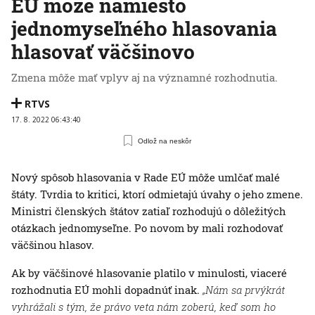
EÚ môže namiesto
jednomyseľného hlasovania
hlasovať väčšinovo
Zmena môže mať vplyv aj na významné rozhodnutia.
RTVS
17. 8. 2022 06:43:40
Odlož na neskôr
Nový spôsob hlasovania v Rade EÚ môže umlčať malé
štáty. Tvrdia to kritici, ktorí odmietajú úvahy o jeho zmene.
Ministri členských štátov zatiaľ rozhodujú o dôležitých
otázkach jednomyseľne. Po novom by mali rozhodovať
väčšinou hlasov.
Ak by väčšinové hlasovanie platilo v minulosti, viaceré
rozhodnutia EÚ mohli dopadnúť inak.
„Nám sa prvýkrát
vyhrážali s tým, že právo veta nám zoberú, keď som ho