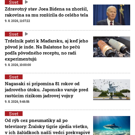
Svet
Zdravotný stav Joea Bidena sa zhoršil,
rakovina sa mu rozšírila do celého tela
9. 8. 2026, 11:07:22
Svet
Trdelník patrí k Maďarsku, aj keď jeho
pôvod je inde. Na Balatone ho pečú
podľa pôvodného receptu, no radi
experimentujú
9. 8. 2026, 10:00:00
Svet
Nagasaki si pripomína 81 rokov od
jadrového útoku. Japonsko varuje pred
rastúcim rizikom jadrovej vojny
9. 8. 2026, 9:46:56
Svet
Od rýb cez pneumatiky až po
televízory: Žraloky tigrie zjedia všetko,
v ich žalúdkoch našli vedci prekvapivé