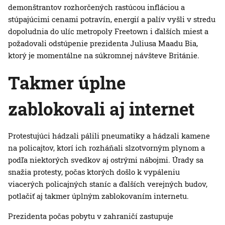
demonštrantov rozhorčených rastúcou infláciou a
stúpajúcimi cenami potravín, energií a palív vyšli v stredu
dopoludnia do ulíc metropoly Freetown i ďalších miest a
požadovali odstúpenie prezidenta Juliusa Maadu Bia,
ktorý je momentálne na súkromnej návšteve Británie.
Takmer úplne
zablokovali aj internet
Protestujúci hádzali pálili pneumatiky a hádzali kamene
na policajtov, ktorí ich rozháňali slzotvorným plynom a
podľa niektorých svedkov aj ostrými nábojmi. Úrady sa
snažia protesty, počas ktorých došlo k vypáleniu
viacerých policajných staníc a ďalších verejných budov,
potlačiť aj takmer úplným zablokovaním internetu.
Prezidenta počas pobytu v zahraničí zastupuje