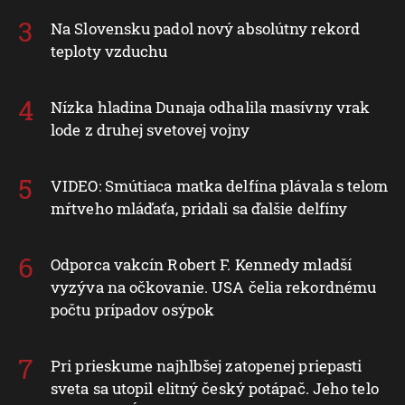
Na Slovensku padol nový absolútny rekord
teploty vzduchu
Nízka hladina Dunaja odhalila masívny vrak
lode z druhej svetovej vojny
VIDEO: Smútiaca matka delfína plávala s telom
mŕtveho mláďaťa, pridali sa ďalšie delfíny
Odporca vakcín Robert F. Kennedy mladší
vyzýva na očkovanie. USA čelia rekordnému
počtu prípadov osýpok
Pri prieskume najhlbšej zatopenej priepasti
sveta sa utopil elitný český potápač. Jeho telo