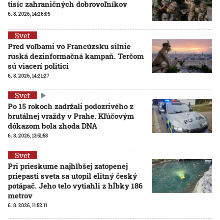
tisíc zahraničných dobrovoľníkov
6. 8. 2026, 14:26:05
Svet
Pred voľbami vo Francúzsku silnie
ruská dezinformačná kampaň. Terčom
sú viacerí politici
6. 8. 2026, 14:21:27
Svet
Po 15 rokoch zadržali podozrivého z
brutálnej vraždy v Prahe. Kľúčovým
dôkazom bola zhoda DNA
6. 8. 2026, 13:51:58
Svet
Pri prieskume najhlbšej zatopenej
priepasti sveta sa utopil elitný český
potápač. Jeho telo vytiahli z hĺbky 186
metrov
6. 8. 2026, 11:52:11