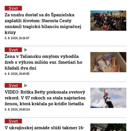
Svet
Za snahu dostať sa do Španielska
zaplatili životom: Starosta Ceuty
oznámil tragickú bilanciu migračnej
krízy
6. 8. 2026, 16:16:47
Svet
Žena v Taliansku omylom vyhodila
žreb s výhrou milión eur. Smetiari ho
hľadali dva dni
6. 8. 2026, 15:49:55
Svet
VIDEO: Britka Betty prekonala svetový
rekord. V 97 rokoch sa stala najstaršou
ženou, ktorá kráčala po krídle lietadla
6. 8. 2026, 15:40:24
Svet
V ukrajinskej armáde slúži takmer 16-