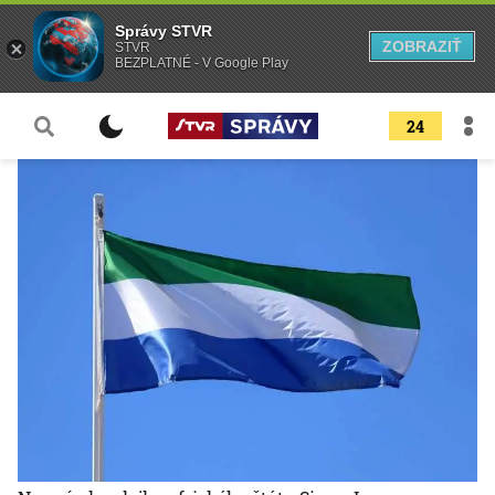
Správy STVR
ZOBRAZIŤ
STVR
BEZPLATNÉ - V Google Play
24