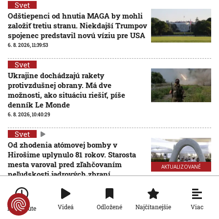
Svet
Odštiepenci od hnutia MAGA by mohli
založiť tretiu stranu. Niekdajší Trumpov
spojenec predstavil novú víziu pre USA
6. 8. 2026, 11:39:53
Svet
Ukrajine dochádzajú rakety
protivzdušnej obrany. Má dve
možnosti, ako situáciu riešiť, píše
denník Le Monde
6. 8. 2026, 10:40:29
Svet
Od zhodenia atómovej bomby v
Hirošime uplynulo 81 rokov. Starosta
mesta varoval pred zľahčovaním
AKTUALIZOVANÉ
neľudskosti jadrových zbraní
6. 8. 2026, 10:39:25
Aktualizované:
6. 8. 2026, 13:10:00
Svet
Viac
Videá
Odložené
Najčítanejšie
Po minúte
Dron s výbušninami, ktorý našli na