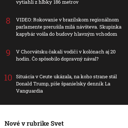
vytiahli z hĺbky 186 metrov
VIDEO: Rokovanie v brazílskom regionálnom
parlamente prerušila milá návšteva. Skupinka
kapybár vošla do budovy hlavným vchodom
V Chorvátsku čakali vodiči v kolónach aj 20
hodín. Čo spôsobilo dopravný nával?
Situácia v Ceute ukázala, na koho strane stál
Donald Trump, píše španielsky denník La
Vanguardia
Nové v rubrike Svet