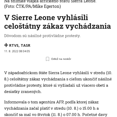
Na snímke vlajka afrického štátu Sierra Leone.
(Foto: ČTK/PA/Mike Egerton)
V Sierre Leone vyhlásili
celoštátny zákaz vychádzania
Dôvodom sú násilné protivládne protesty.
RTVS
,
TASR
11. 8. 2022 08:04:05
Odlož na neskôr
V západoafrickom štáte Sierra Leone vyhlásili v stredu (10.
8.) celoštátny zákaz vychádzania s cieľom ukončiť násilné
protivládne protesty, ktoré si vyžiadali už viacero obetí a
desiatky zranených.
Informovala o tom agentúra AFP, podľa ktorej zákaz
vychádzania začal platiť v stredu (10. 8.) o 15.00 h a
skončiť sa mal vo štvrtok (11. 8.) o 07.00 h. Početné davy