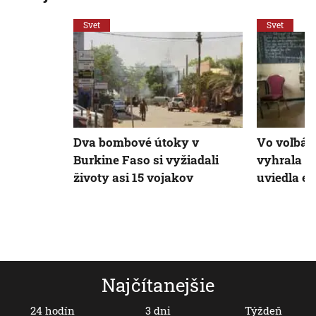
Svet
Svet
Dva bombové útoky v
Vo voľbác
Burkine Faso si vyžiadali
vyhrala vl
životy asi 15 vojakov
uviedla e
Najčítanejšie
24 hodín
3 dni
Týždeň