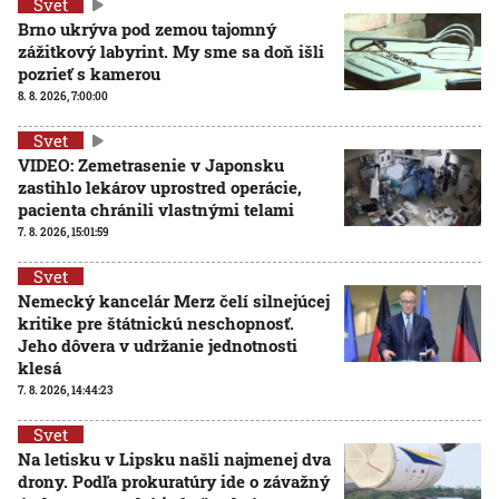
Svet
Brno ukrýva pod zemou tajomný
zážitkový labyrint. My sme sa doň išli
pozrieť s kamerou
8. 8. 2026, 7:00:00
Svet
VIDEO: Zemetrasenie v Japonsku
zastihlo lekárov uprostred operácie,
pacienta chránili vlastnými telami
7. 8. 2026, 15:01:59
Svet
Nemecký kancelár Merz čelí silnejúcej
kritike pre štátnickú neschopnosť.
Jeho dôvera v udržanie jednotnosti
klesá
7. 8. 2026, 14:44:23
Svet
Na letisku v Lipsku našli najmenej dva
drony. Podľa prokuratúry ide o závažný