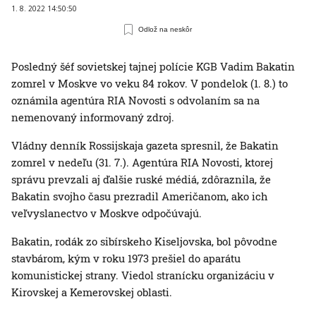
1. 8. 2022 14:50:50
Odlož na neskôr
Posledný šéf sovietskej tajnej polície KGB Vadim Bakatin
zomrel v Moskve vo veku 84 rokov. V pondelok (1. 8.) to
oznámila agentúra RIA Novosti s odvolaním sa na
nemenovaný informovaný zdroj.
Vládny denník Rossijskaja gazeta spresnil, že Bakatin
zomrel v nedeľu (31. 7.). Agentúra RIA Novosti, ktorej
správu prevzali aj ďalšie ruské médiá, zdôraznila, že
Bakatin svojho času prezradil Američanom, ako ich
veľvyslanectvo v Moskve odpočúvajú.
Bakatin, rodák zo sibírskeho Kiseljovska, bol pôvodne
stavbárom, kým v roku 1973 prešiel do aparátu
komunistickej strany. Viedol stranícku organizáciu v
Kirovskej a Kemerovskej oblasti.