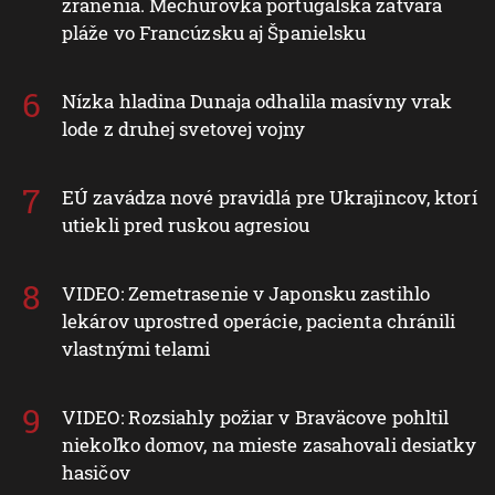
zranenia. Mechúrovka portugalská zatvára
pláže vo Francúzsku aj Španielsku
Nízka hladina Dunaja odhalila masívny vrak
lode z druhej svetovej vojny
EÚ zavádza nové pravidlá pre Ukrajincov, ktorí
utiekli pred ruskou agresiou
VIDEO: Zemetrasenie v Japonsku zastihlo
lekárov uprostred operácie, pacienta chránili
vlastnými telami
VIDEO: Rozsiahly požiar v Braväcove pohltil
niekoľko domov, na mieste zasahovali desiatky
hasičov