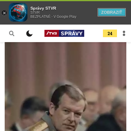
Správy STVR
ZOBRAZIŤ
STVR
BEZPLATNÉ - V Google Play
24