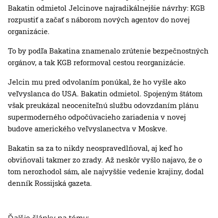
Bakatin odmietol Jelcinove najradikálnejšie návrhy: KGB
rozpustiť a začať s náborom nových agentov do novej
organizácie.
To by podľa Bakatina znamenalo zrútenie bezpečnostných
orgánov, a tak KGB reformoval cestou reorganizácie.
Jelcin mu pred odvolaním ponúkal, že ho vyšle ako
veľvyslanca do USA. Bakatin odmietol. Spojeným štátom
však preukázal neoceniteľnú službu odovzdaním plánu
supermoderného odpočúvacieho zariadenia v novej
budove amerického veľvyslanectva v Moskve.
Bakatin sa za to nikdy neospravedlňoval, aj keď ho
obviňovali takmer zo zrady. Až neskôr vyšlo najavo, že o
tom nerozhodol sám, ale najvyššie vedenie krajiny, dodal
denník Rossijská gazeta.