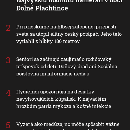
Dolné Plachtince
Pri prieskume najhlbšej zatopenej priepasti
sveta sa utopil elitný český potápač. Jeho telo
vytiahli z hĺbky 186 metrov
Seniori sa začínajú zaujímať o rodičovský
príspevok od detí. Daňový úrad ani Sociálna
poisťovňa im informácie nedajú
Hygienici upozorňujú na desiatky
nevyhovujúcich kúpalísk. K najväčším
hrozbám patria mykóza a kožné infekcie
Vyzerá ako medúza, no môže spôsobiť vážne