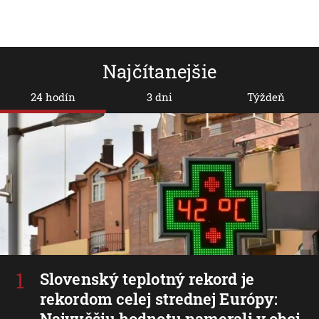
Najčítanejšie
24 hodín
3 dni
Týždeň
Slovenský teplotný rekord je
rekordom celej strednej Európy:
Najvyššiu hodnotu namerali v obci