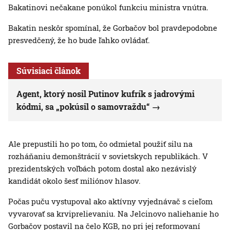
Bakatinovi nečakane ponúkol funkciu ministra vnútra.
Bakatin neskôr spomínal, že Gorbačov bol pravdepodobne
presvedčený, že ho bude ľahko ovládať.
Súvisiaci článok
Agent, ktorý nosil Putinov kufrík s jadrovými
kódmi, sa „pokúsil o samovraždu“
Ale prepustili ho po tom, čo odmietal použiť silu na
rozháňaniu demonštrácií v sovietskych republikách. V
prezidentských voľbách potom dostal ako nezávislý
kandidát okolo šesť miliónov hlasov.
Počas puču vystupoval ako aktívny vyjednávač s cieľom
vyvarovať sa krviprelievaniu. Na Jelcinovo naliehanie ho
Gorbačov postavil na čelo KGB, no pri jej reformovaní