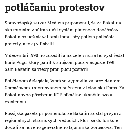
potláčaniu protestov
Spravodajský server Meduza pripomenul, že za Bakatina
ako ministra vnútra zrušil systém platených donášačov.
Bakatin sa tiež staval proti tomu, aby polícia potláčala
protesty, a to aj v Pobaltí.
V decembri 1990 ho zosadili a na čele vnútra ho vystriedal
Boris Pugo, ktorý patril k strojcom puča v auguste 1991.
Sám Bakatin sa vtedy proti puču postavil.
Bol členom delegácie, ktorá sa vypravila za prezidentom
Gorbačovom, internovanom pučistom v letovisku Foros. Za
Bakatinovho pôsobenia KGB oficiálne ukončila svoju
existenciu.
Rossijská gazeta pripomenula, že Bakatin sa stal prvým z
regionálnych straníckych vedúcich, ktorí sa do funkcie
dostali za nového generálneho tajomníka Gorbačova. Ten