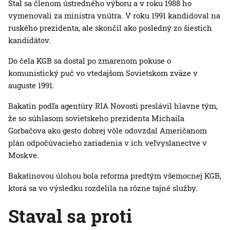
Stal sa členom ústredného výboru a v roku 1988 ho
vymenovali za ministra vnútra. V roku 1991 kandidoval na
ruského prezidenta, ale skončil ako posledný zo šiestich
kandidátov.
Do čela KGB sa dostal po zmarenom pokuse o
komunistický puč vo vtedajšom Sovietskom zväze v
auguste 1991.
Bakatin podľa agentúry RIA Novosti preslávil hlavne tým,
že so súhlasom sovietskeho prezidenta Michaila
Gorbačova ako gesto dobrej vôle odovzdal Američanom
plán odpočúvacieho zariadenia v ich veľvyslanectve v
Moskve.
Bakatinovou úlohou bola reforma predtým všemocnej KGB,
ktorá sa vo výsledku rozdelila na rôzne tajné služby.
Staval sa proti