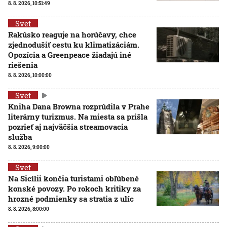
8. 8. 2026, 10:51:49
Svet
Rakúsko reaguje na horúčavy, chce
zjednodušiť cestu ku klimatizáciám.
Opozícia a Greenpeace žiadajú iné
riešenia
8. 8. 2026, 10:00:00
Svet
Kniha Dana Browna rozprúdila v Prahe
literárny turizmus. Na miesta sa prišla
pozrieť aj najväčšia streamovacia
služba
8. 8. 2026, 9:00:00
Svet
Na Sicílii končia turistami obľúbené
konské povozy. Po rokoch kritiky za
hrozné podmienky sa stratia z ulíc
8. 8. 2026, 8:00:00