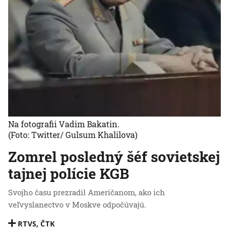
Na fotografii Vadim Bakatin.
(Foto: Twitter/ Gulsum Khalilova)
Zomrel posledný šéf sovietskej
tajnej polície KGB
Svojho času prezradil Američanom, ako ich
veľvyslanectvo v Moskve odpočúvajú.
RTVS
,
ČTK