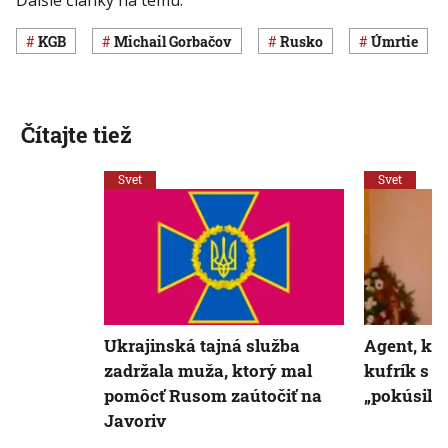
Ďalšie články na tému:
KGB
Michail Gorbačov
Rusko
úmrtie
Čítajte tiež
Svet
Svet
Ukrajinská tajná služba
Agent, kto
zadržala muža, ktorý mal
kufrík s 
pomôcť Rusom zaútočiť na
„pokúsil 
Javoriv