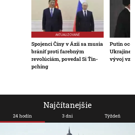
AKTUALIZOVANÉ
Spojenci Číny v Ázii sa musia
Putin ocen
brániť proti farebným
Ukrajine, 
revolúciám, povedal Si Ťin-
vývoj vzť
pching
Najčítanejšie
24 hodín
3 dni
Týždeň