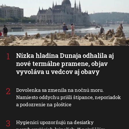
Nízka hladina Dunaja odhalila aj
nové termálne pramene, objav
vyvoláva u vedcov aj obavy
Dovolenka sa zmenila na nočnú moru.
Namiesto oddychu prišli štípance, neporiadok
a podozrenie na ploštice
Hygienici upozorňujú na desiatky