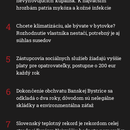
nevyhovujúcich kúpalísk. K najväčším
hrozbám patria mykóza a kožné infekcie
Chcete klimatizáciu, ale bývate v bytovke?
Rozhodnutie vlastníka nestačí, potrebný je aj
súhlas susedov
Zástupcovia sociálnych služieb žiadajú vyššie
platy pre opatrovateľky, postupne o 200 eur
každý rok
Dokončenie obchvatu Banskej Bystrice sa
odkladá o dva roky, dôvodom sú nelegálne
skládky a environmentálna záťaž
Slovenský teplotný rekord je rekordom celej