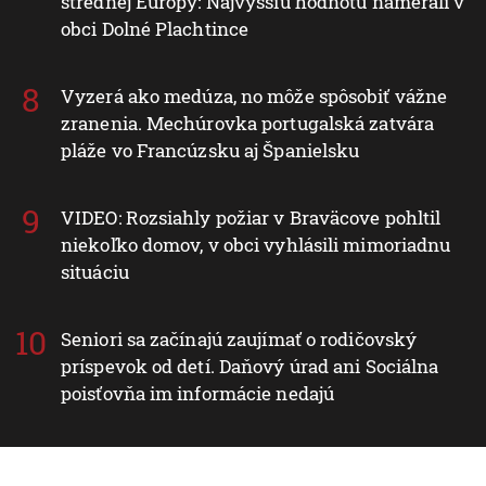
strednej Európy: Najvyššiu hodnotu namerali v
obci Dolné Plachtince
Vyzerá ako medúza, no môže spôsobiť vážne
zranenia. Mechúrovka portugalská zatvára
pláže vo Francúzsku aj Španielsku
VIDEO: Rozsiahly požiar v Braväcove pohltil
niekoľko domov, v obci vyhlásili mimoriadnu
situáciu
Seniori sa začínajú zaujímať o rodičovský
príspevok od detí. Daňový úrad ani Sociálna
poisťovňa im informácie nedajú