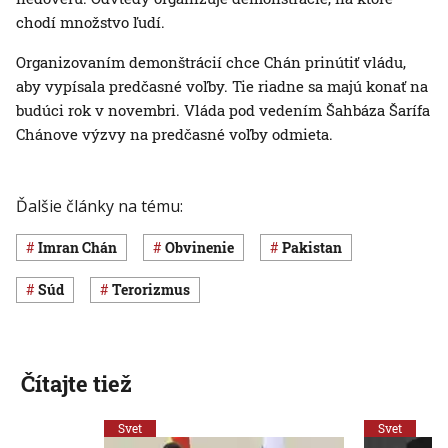
chodí množstvo ľudí.
Organizovaním demonštrácií chce Chán prinútiť vládu,
aby vypísala predčasné voľby. Tie riadne sa majú konať na
budúci rok v novembri. Vláda pod vedením Šahbáza Šarífa
Chánove výzvy na predčasné voľby odmieta.
Ďalšie články na tému:
Imran Chán
obvinenie
Pakistan
súd
terorizmus
Čítajte tiež
Svet
Svet