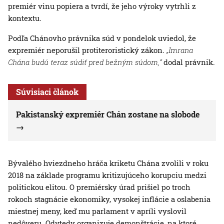
premiér vinu popiera a tvrdí, že jeho výroky vytrhli z
kontextu.
Podľa Chánovho právnika súd v pondelok uviedol, že
expremiér neporušil protiteroristický zákon.
„Imrana
Chána budú teraz súdiť pred bežným súdom,“
dodal právnik.
Súvisiaci článok
Pakistanský expremiér Chán zostane na slobode
Bývalého hviezdneho hráča kriketu Chána zvolili v roku
2018 na základe programu kritizujúceho korupciu medzi
politickou elitou. O premiérsky úrad prišiel po troch
rokoch stagnácie ekonomiky, vysokej inflácie a oslabenia
miestnej meny, keď mu parlament v apríli vyslovil
nedôveru. Odvtedy organizuje demonštrácie, na ktoré