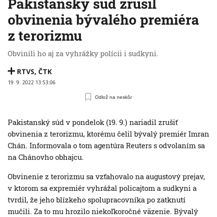
Pakistanský súd zrušil
obvinenia bývalého premiéra
z terorizmu
Obvinili ho aj za vyhrážky polícii i sudkyni.
RTVS
,
ČTK
19. 9. 2022 13:53:06
Odlož na neskôr
Pakistanský súd v pondelok (19. 9.) nariadil zrušiť
obvinenia z terorizmu, ktorému čelil bývalý premiér Imran
Chán. Informovala o tom agentúra Reuters s odvolaním sa
na Chánovho obhajcu.
Obvinenie z terorizmu sa vzťahovalo na augustový prejav,
v ktorom sa expremiér vyhrážal policajtom a sudkyni a
tvrdil, že jeho blízkeho spolupracovníka po zatknutí
mučili. Za to mu hrozilo niekoľkoročné väzenie. Bývalý