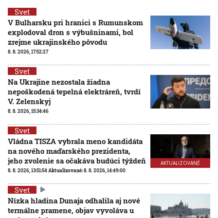
Svet
V Bulharsku pri hranici s Rumunskom
explodoval dron s výbušninami, bol
zrejme ukrajinského pôvodu
8. 8. 2026, 17:52:27
Svet
Na Ukrajine nezostala žiadna
nepoškodená tepelná elektráreň, tvrdí
V. Zelenskyj
8. 8. 2026, 15:34:46
Svet
Vládna TISZA vybrala meno kandidáta
na nového maďarského prezidenta,
jeho zvolenie sa očakáva budúci týždeň
AKTUALIZOVANÉ
8. 8. 2026, 13:51:54
Aktualizované:
8. 8. 2026, 14:49:00
Svet
Nízka hladina Dunaja odhalila aj nové
termálne pramene, objav vyvoláva u