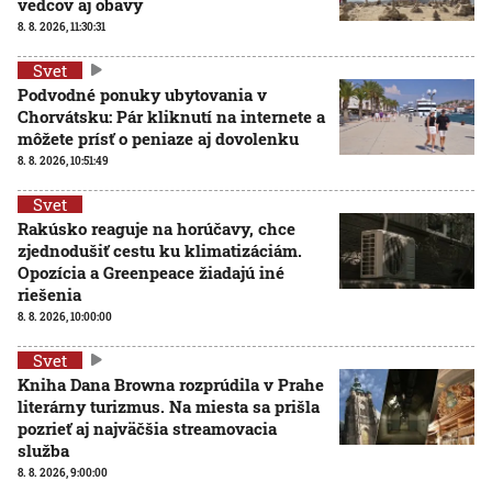
vedcov aj obavy
8. 8. 2026, 11:30:31
Svet
Podvodné ponuky ubytovania v
Chorvátsku: Pár kliknutí na internete a
môžete prísť o peniaze aj dovolenku
8. 8. 2026, 10:51:49
Svet
Rakúsko reaguje na horúčavy, chce
zjednodušiť cestu ku klimatizáciám.
Opozícia a Greenpeace žiadajú iné
riešenia
8. 8. 2026, 10:00:00
Svet
Kniha Dana Browna rozprúdila v Prahe
literárny turizmus. Na miesta sa prišla
pozrieť aj najväčšia streamovacia
služba
8. 8. 2026, 9:00:00