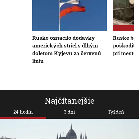
Rusko označilo dodávky
Ruské bo
amerických striel s dlhým
poškodiť 
doletom Kyjevu za červenú
pri meste 
líniu
Najčítanejšie
24 hodín
3 dni
Týždeň