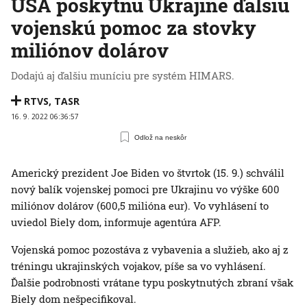
USA poskytnú Ukrajine ďalšiu
vojenskú pomoc za stovky
miliónov dolárov
Dodajú aj ďalšiu muníciu pre systém HIMARS.
RTVS
,
TASR
16. 9. 2022 06:36:57
Odlož na neskôr
Americký prezident Joe Biden vo štvrtok (15. 9.) schválil
nový balík vojenskej pomoci pre Ukrajinu vo výške 600
miliónov dolárov (600,5 milióna eur). Vo vyhlásení to
uviedol Biely dom, informuje agentúra AFP.
Vojenská pomoc pozostáva z vybavenia a služieb, ako aj z
tréningu ukrajinských vojakov, píše sa vo vyhlásení.
Ďalšie podrobnosti vrátane typu poskytnutých zbraní však
Biely dom nešpecifikoval.