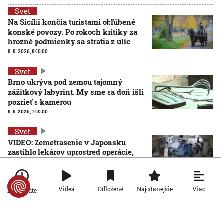
Svet
Na Sicílii končia turistami obľúbené
konské povozy. Po rokoch kritiky za
hrozné podmienky sa stratia z ulíc
8. 8. 2026, 8:00:00
Svet
Brno ukrýva pod zemou tajomný
zážitkový labyrint. My sme sa doň išli
pozrieť s kamerou
8. 8. 2026, 7:00:00
Svet
VIDEO: Zemetrasenie v Japonsku
zastihlo lekárov uprostred operácie,
pacienta chránili vlastnými telami
7. 8. 2026, 15:01:59
Viac
Videá
Odložené
Najčítanejšie
Po minúte
Svet
Nemecký kancelár Merz čelí silnejúcej kritike pre
štátnickú neschopnosť. Jeho dôvera v udržanie