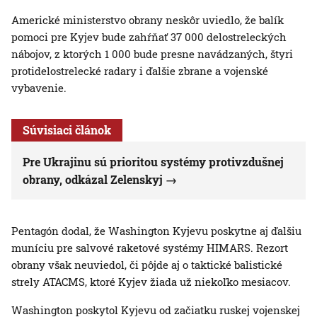
Americké ministerstvo obrany neskôr uviedlo, že balík
pomoci pre Kyjev bude zahŕňať 37 000 delostreleckých
nábojov, z ktorých 1 000 bude presne navádzaných, štyri
protidelostrelecké radary i ďalšie zbrane a vojenské
vybavenie.
Súvisiaci článok
Pre Ukrajinu sú prioritou systémy protivzdušnej
obrany, odkázal Zelenskyj
Pentagón dodal, že Washington Kyjevu poskytne aj ďalšiu
muníciu pre salvové raketové systémy HIMARS. Rezort
obrany však neuviedol, či pôjde aj o taktické balistické
strely ATACMS, ktoré Kyjev žiada už niekoľko mesiacov.
Washington poskytol Kyjevu od začiatku ruskej vojenskej