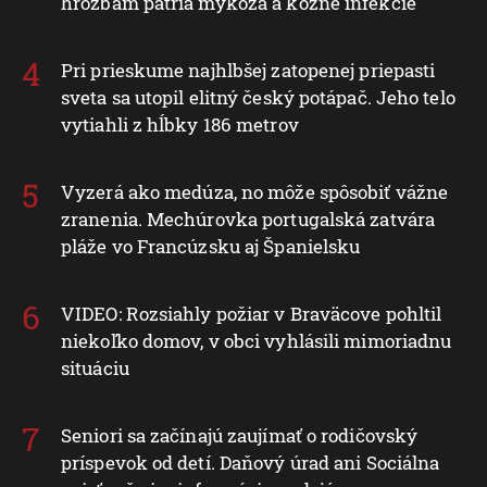
hrozbám patria mykóza a kožné infekcie
Pri prieskume najhlbšej zatopenej priepasti
sveta sa utopil elitný český potápač. Jeho telo
vytiahli z hĺbky 186 metrov
Vyzerá ako medúza, no môže spôsobiť vážne
zranenia. Mechúrovka portugalská zatvára
pláže vo Francúzsku aj Španielsku
VIDEO: Rozsiahly požiar v Braväcove pohltil
niekoľko domov, v obci vyhlásili mimoriadnu
situáciu
Seniori sa začínajú zaujímať o rodičovský
príspevok od detí. Daňový úrad ani Sociálna