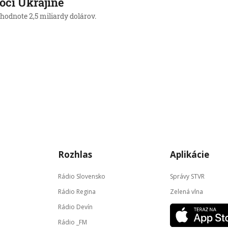
ci Ukrajine
hodnote 2,5 miliardy dolárov.
Rozhlas
Aplikácie
Rádio Slovensko
Správy STVR
Rádio Regina
Zelená vlna
Rádio Devín
Rádio _FM