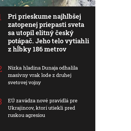
Pri prieskume najhlbšej
zatopenej priepasti sveta
sa utopil elitný český
potápač. Jeho telo vytiahli
z hĺbky 186 metrov
Nízka hladina Dunaja odhalila
masívny vrak lode z druhej
svetovej vojny
EÚ zavádza nové pravidlá pre
Ukrajincov, ktorí utiekli pred
ruskou agresiou