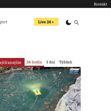
Kontakt
port
Live 24
24 hodín
3 dni
Týždeň
ajčítanejšie