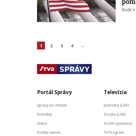
pomo
Bude v 
1
2
3
4
→
Portál Správy
Televízia
Správy po minúte
Jednotka (LIVE)
Kontakty
Dvojka (LIVE)
Videá
Archív vysielania
Pošlite námet
TV Program