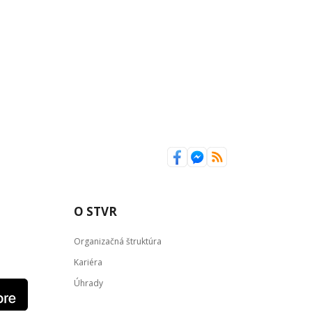
O STVR
Organizačná štruktúra
Kariéra
Úhrady