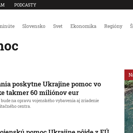
AM
PODCASTY
minúte
Slovensko
Svet
Ekonomika
Regióny
Š
moc
N
ánia poskytne Ukrajine pomoc vo
e takmer 60 miliónov eur
 bude na opravu vojenského vybavenia aj zriadenie
itačného centra.
ojenskú pomoc Ukrajine pôjde z EÚ