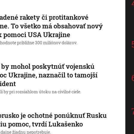
adené rakety či protitankové
ne. To všetko má obsahovať nový
k pomoci USA Ukrajine
hodnote približne 300 miliónov dolárov.
 by mohol poskytnúť vojenskú
c Ukrajine, naznačil to tamojší
ident
 by pri rozsiahlom útoku na civilné ciele.
orusko je ochotné ponúknuť Rusku
iu pomoc, tvrdí Lukašenko
údajne žiadnu nepotrebuje.