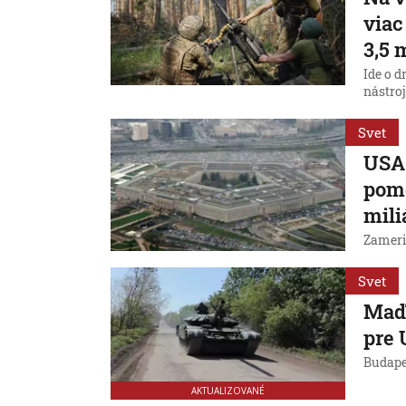
viac
3,5 
Ide o 
nástroj
Svet
USA 
pomo
mili
Zameri
Svet
Maďa
pre 
Budapeš
AKTUALIZOVANÉ