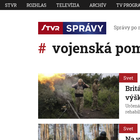
STVR
ROZHLAS
TELEVÍZIA
ARCHÍV
TV PROGR
Správy po 
vojenská po
Svet
Brit
výšk
Určená
rehabil
Svet
Na v