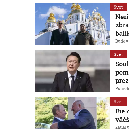
Svet
Neri
zbra
balí
Bude v 
Svet
Soul
pomo
prez
Pomohli
Svet
Biel
väčš
Zatiaľ 