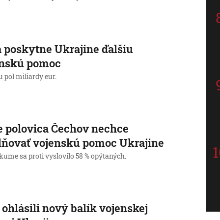
 poskytne Ukrajine ďalšiu
enskú pomoc
u pol miliardy eur.
 polovica Čechov nechce
lňovať vojenskú pomoc Ukrajine
kume sa proti vyslovilo 58 % opýtaných.
ohlásili nový balík vojenskej