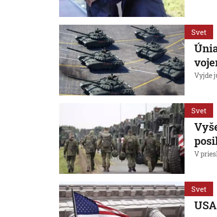
Svet
Únia
voj
Vyjde j
Svet
Vyše
posi
V pries
Svet
USA 