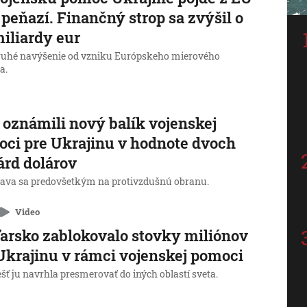
 peňazí. Finančný strop sa zvýšil o
miliardy eur
druhé navýšenie od vzniku Európskeho mierového
a.
oznámili nový balík vojenskej
ci pre Ukrajinu v hodnote dvoch
árd dolárov
ava sa predovšetkým na protivzdušnú obranu.
Video
rsko zablokovalo stovky miliónov
Ukrajinu v rámci vojenskej pomoci
ť ju navrhla presmerovať do iných oblastí sveta.