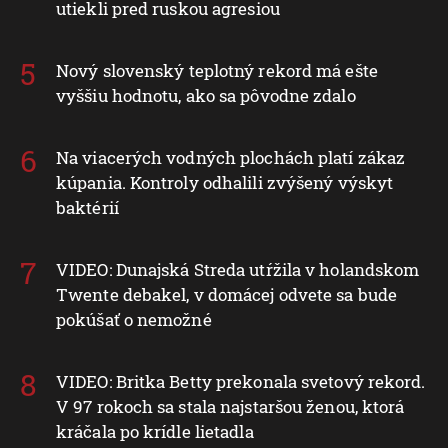
utiekli pred ruskou agresiou
Nový slovenský teplotný rekord má ešte
vyššiu hodnotu, ako sa pôvodne zdalo
Na viacerých vodných plochách platí zákaz
kúpania. Kontroly odhalili zvýšený výskyt
baktérií
VIDEO: Dunajská Streda utŕžila v holandskom
Twente debakel, v domácej odvete sa bude
pokúšať o nemožné
VIDEO: Britka Betty prekonala svetový rekord.
V 97 rokoch sa stala najstaršou ženou, ktorá
kráčala po krídle lietadla