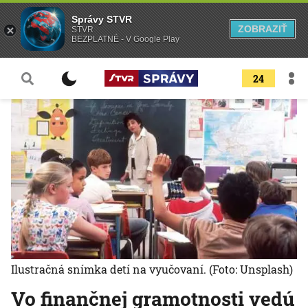
Správy STVR
ZOBRAZIŤ
STVR
BEZPLATNÉ - V Google Play
24
Ilustračná snímka detí na vyučovaní.
(Foto: Unsplash)
Vo finančnej gramotnosti vedú