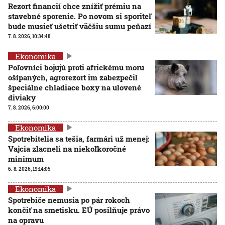
Rezort financií chce znížiť prémiu na
stavebné sporenie. Po novom si sporiteľ
bude musieť ušetriť väčšiu sumu peňazí
7. 8. 2026, 10:34:48
Ekonomika
Poľovníci bojujú proti africkému moru
ošípaných, agrorezort im zabezpečil
špeciálne chladiace boxy na ulovené
diviaky
7. 8. 2026, 6:00:00
Ekonomika
Spotrebitelia sa tešia, farmári už menej:
Vajcia zlacneli na niekoľkoročné
minimum
6. 8. 2026, 19:14:05
Ekonomika
Spotrebiče nemusia po pár rokoch
končiť na smetisku. EÚ posilňuje právo
na opravu