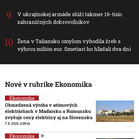
V ukrajinskej armáde slúži takmer 16-tisíc
zahraničných dobrovoľníkov
Žena v Taliansku omylom vyhodila žreb s
výhrou milión eur. Smetiari ho hľadali dva dni
Nové v rubrike Ekonomika
Ekonomika
Obmedzená výroba v atómových
elektrárňach v Maďarsku a Rumunsku
zvyšuje ceny elektriny aj na Slovensku
7. 8. 2026, 11:59:41
Ekonomika