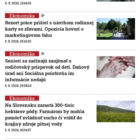
6. 8. 2026, 13:44:01
Ekonomika
Rezort práce prišiel s návrhom rodinnej
karty so zľavami. Opozícia hovorí o
marketingovom ťahu
5. 8. 2026, 19:14:20
Ekonomika
Seniori sa začínajú zaujímať o
rodičovský príspevok od detí. Daňový
úrad ani Sociálna poisťovňa im
informácie nedajú
5. 8. 2026, 19:08:24
Ekonomika
Na Slovensku zarastá 300-tisíc
hektárov pôdy. Farmárom by mohla
pomôcť zvládnuť sucho či vrátiť do
krajiny zdroje pitnej vody
5. 8. 2026, 15:04:57