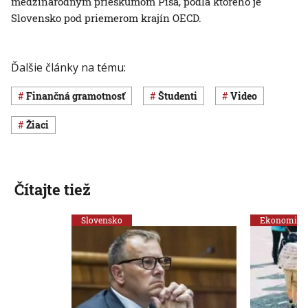
medzinárodným prieskumom Pisa, podľa ktorého je
Slovensko pod priemerom krajín OECD.
Ďalšie články na tému:
finančná gramotnosť
študenti
Video
žiaci
Čítajte tiež
Slovensko
Ekonomika