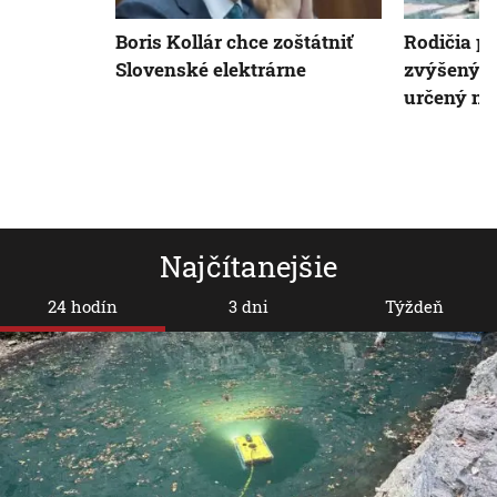
Boris Kollár chce zoštátniť
Rodičia p
Slovenské elektrárne
zvýšený p
určený na
Najčítanejšie
24 hodín
3 dni
Týždeň