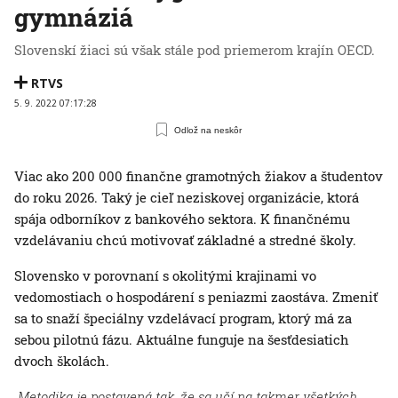
gymnáziá
Slovenskí žiaci sú však stále pod priemerom krajín OECD.
RTVS
5. 9. 2022 07:17:28
Odlož na neskôr
Viac ako 200 000 finančne gramotných žiakov a študentov
do roku 2026. Taký je cieľ neziskovej organizácie, ktorá
spája odborníkov z bankového sektora. K finančnému
vzdelávaniu chcú motivovať základné a stredné školy.
Slovensko v porovnaní s okolitými krajinami vo
vedomostiach o hospodárení s peniazmi zaostáva. Zmeniť
sa to snaží špeciálny vzdelávací program, ktorý má za
sebou pilotnú fázu. Aktuálne funguje na šesťdesiatich
dvoch školách.
„Metodika je postavená tak, že sa učí na takmer všetkých