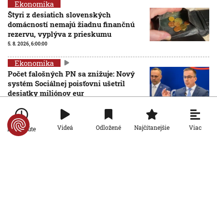
Ekonomika
Štyri z desiatich slovenských
domácností nemajú žiadnu finančnú
rezervu, vyplýva z prieskumu
5. 8. 2026, 6:00:00
Ekonomika
Počet falošných PN sa znižuje: Nový
systém Sociálnej poisťovni ušetril
desiatky miliónov eur
4. 8. 2026, 19:11:30
Ekonomika
Viac
Videá
Odložené
Najčítanejšie
Po minúte
Slovensko stojí pred hrozbou epidémie
starnutia populácie. Odborníci hovoria
o bode zlomu
4. 8. 2026, 6:00:00
Ekonomika
Inšpektoráty práce už môžu
kontrolovať, či firmy dodržiavajú
pravidlá rovnakého odmeňovania žien