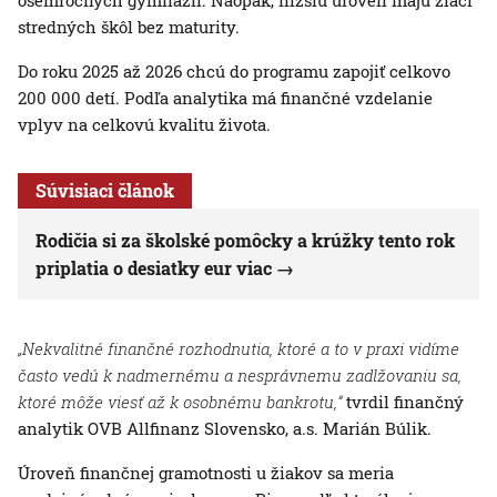
osemročných gymnázií. Naopak, nižšiu úroveň majú žiaci
stredných škôl bez maturity.
Do roku 2025 až 2026 chcú do programu zapojiť celkovo
200 000 detí. Podľa analytika má finančné vzdelanie
vplyv na celkovú kvalitu života.
Súvisiaci článok
Rodičia si za školské pomôcky a krúžky tento rok
priplatia o desiatky eur viac
„Nekvalitné finančné rozhodnutia, ktoré a to v praxi vidíme
často vedú k nadmernému a nesprávnemu zadlžovaniu sa,
ktoré môže viesť až k osobnému bankrotu,“
tvrdil finančný
analytik OVB Allfinanz Slovensko, a.s. Marián Búlik.
Úroveň finančnej gramotnosti u žiakov sa meria