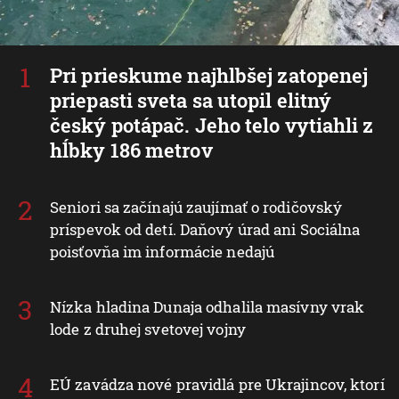
Pri prieskume najhlbšej zatopenej
priepasti sveta sa utopil elitný
český potápač. Jeho telo vytiahli z
hĺbky 186 metrov
Seniori sa začínajú zaujímať o rodičovský
príspevok od detí. Daňový úrad ani Sociálna
poisťovňa im informácie nedajú
Nízka hladina Dunaja odhalila masívny vrak
lode z druhej svetovej vojny
EÚ zavádza nové pravidlá pre Ukrajincov, ktorí