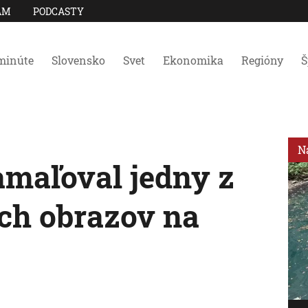
AM
PODCASTY
minúte
Slovensko
Svet
Ekonomika
Regióny
Š
N
maľoval jedny z
ch obrazov na