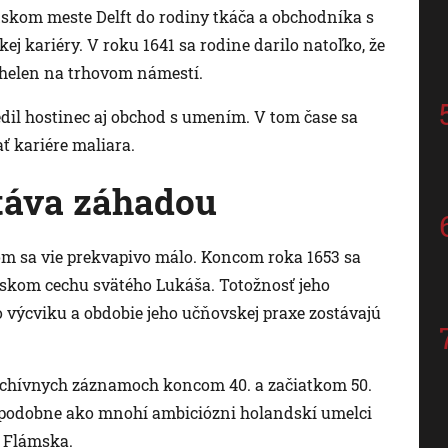
ndskom meste Delft do rodiny tkáča a obchodníka s
j kariéry. V roku 1641 sa rodine darilo natoľko, že
helen na trhovom námestí.
edil hostinec aj obchod s umením. V tom čase sa
ť kariére maliara.
táva záhadou
m sa vie prekvapivo málo. Koncom roka 1653 sa
ftskom cechu svätého Lukáša. Totožnosť jeho
ho výcviku a obdobie jeho učňovskej praxe zostávajú
rchívnych záznamoch koncom 40. a začiatkom 50.
e podobne ako mnohí ambiciózni holandskí umelci
o Flámska.