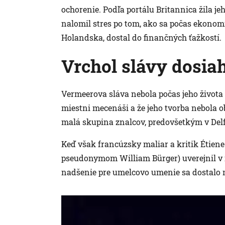
ochorenie. Podľa portálu Britannica žila j
nalomil stres po tom, ako sa počas ekonom
Holandska, dostal do finančných ťažkostí.
Vrchol slávy dosiah
Vermeerova sláva nebola počas jeho života r
miestni mecenáši a že jeho tvorba nebola o
malá skupina znalcov, predovšetkým v Del
Keď však francúzsky maliar a kritik Étiene
pseudonymom William Bürger) uverejnil v 
nadšenie pre umelcovo umenie sa dostalo m