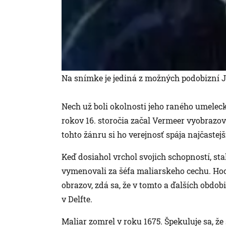
Na snímke je jediná z možných podobizní 
Nech už boli okolnosti jeho raného umeleck
rokov 16. storočia začal Vermeer vyobrazo
tohto žánru si ho verejnosť spája najčastejš
Keď dosiahol vrchol svojich schopností, st
vymenovali za šéfa maliarskeho cechu. Ho
obrazov, zdá sa, že v tomto a ďalších obdo
v Delfte.
Maliar zomrel v roku 1675. Špekuluje sa, ž