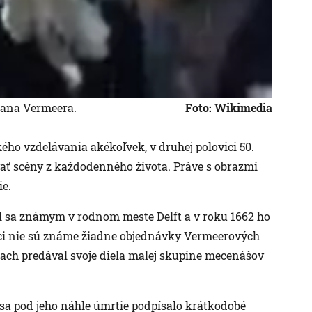
Jana Vermeera.
Foto: Wikimedia
ého vzdelávania akékoľvek, v druhej polovici 50.
vať scény z každodenného života. Práve s obrazmi
ie.
al sa známym v rodnom meste Delft a v roku 1662 ho
ci nie sú známe žiadne objednávky Vermeerových
biach predával svoje diela malej skupine mecenášov
e sa pod jeho náhle úmrtie podpísalo krátkodobé