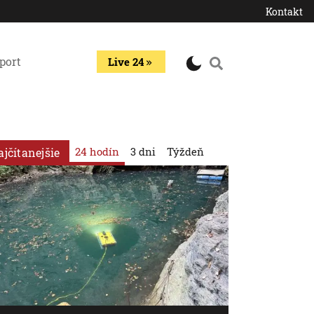
Kontakt
port
Live 24
24 hodín
3 dni
Týždeň
ajčítanejšie