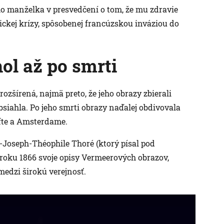
eho manželka v presvedčení o tom, že mu zdravie
ickej krízy, spôsobenej francúzskou inváziou do
ol až po smrti
ozšírená, najmä preto, že jeho obrazy zbierali
bsiahla. Po jeho smrti obrazy naďalej obdivovala
fte a Amsterdame.
-Joseph-Théophile Thoré (ktorý písal pod
roku 1866 svoje opisy Vermeerových obrazov,
edzi širokú verejnosť.