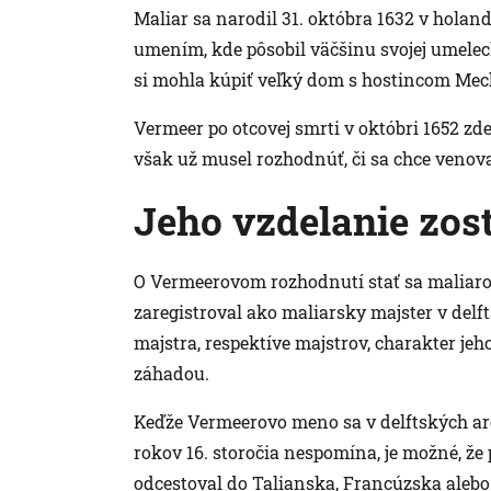
Maliar sa narodil 31. októbra 1632 v hola
umením, kde pôsobil väčšinu svojej umelecke
si mohla kúpiť veľký dom s hostincom Mec
Vermeer po otcovej smrti v októbri 1652 zd
však už musel rozhodnúť, či sa chce venova
Jeho vzdelanie zos
O Vermeerovom rozhodnutí stať sa maliaro
zaregistroval ako maliarsky majster v del
majstra, respektíve majstrov, charakter je
záhadou.
Keďže Vermeerovo meno sa v delftských a
rokov 16. storočia nespomína, je možné, ž
odcestoval do Talianska, Francúzska aleb