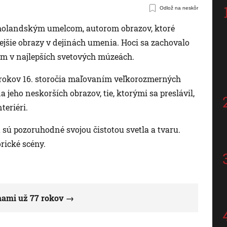
Odlož na neskôr
holandským umelcom, autorom obrazov, ktoré
ejšie obrazy v dejinách umenia. Hoci sa zachovalo
dom v najlepších svetových múzeách.
 rokov 16. storočia maľovaním veľkorozmerných
 jeho neskorších obrazov, tie, ktorými sa preslávil,
teriéri.
 sú pozoruhodné svojou čistotou svetla a tvaru.
rické scény.
hami už 77 rokov