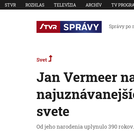
STVR
ROZHLAS
TELEVÍZIA
ARCHÍV
TV PROGR
Správy po 
Svet
Jan Vermeer na
najuznávanejší
svete
Od jeho narodenia uplynulo 390 rokov.