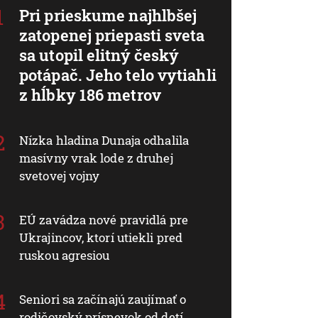
Pri prieskume najhlbšej
zatopenej priepasti sveta
sa utopil elitný český
potápač. Jeho telo vytiahli
z hĺbky 186 metrov
Nízka hladina Dunaja odhalila
masívny vrak lode z druhej
svetovej vojny
EÚ zavádza nové pravidlá pre
Ukrajincov, ktorí utiekli pred
ruskou agresiou
Seniori sa začínajú zaujímať o
rodičovský príspevok od detí.