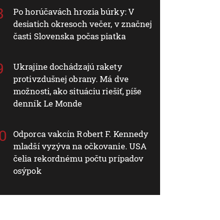
Po horúčavách hrozia búrky: V
desiatich okresoch večer, v značnej
časti Slovenska počas piatka
Ukrajine dochádzajú rakety
protivzdušnej obrany. Má dve
možnosti, ako situáciu riešiť, píše
denník Le Monde
Odporca vakcín Robert F. Kennedy
mladší vyzýva na očkovanie. USA
čelia rekordnému počtu prípadov
osýpok