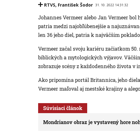
RTVS
,
František Šodor
31. 10. 2022 14:31:32
Johannes Vermeer alebo Jan Vermeer bol 
patria medzi najobľúbenejšie a najuznávan
len 36 jeho diel, patria k najväčším pokla
Vermeer začal svoju kariéru začiatkom 50.
biblických a mytologických výjavov. Väčšina
zobrazuje scény z každodenného života v in
Ako pripomína portál Britannica, jeho diela
Vermeer maľoval aj mestské krajiny a alego
Súvisiaci článok
Mondrianov obraz je vystavený hore no