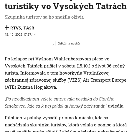
turistiky vo Vysokých Tatrách
Skupinka turistov sa ho snažila oživiť.
RTVS
,
TASR
15. 10. 2022 17:37:14
Odlož na neskôr
Po kolapse pri Vyšnom Wahlenbergovom plese vo
Vysokých Tatrách prišiel v sobotu (15.10.) o život 36-ročný
turista. Informovala o tom hovorkyňa Vrtuľníkovej
záchrannej zdravotnej služby (VZZS) Air Transport Europe
(ATE) Zuzana Hopjaková.
„Po neodkladnom vzlete smerovala posádka do Starého
Smokovca, kde sa k nej pridal aj horský záchranár,“
uviedla.
Pilot ich z paluby vysadil priamo k miestu, kde sa
nachádzala skupinka turistov, ktorá volala o pomoc a ktorá
sa už snažila muža oživiť. Lekárka následne pokračovala v