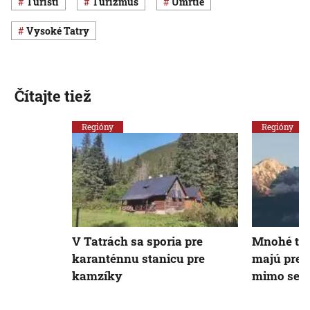
turisti
turizmus
úmrtie
Vysoké Tatry
Čítajte tiež
Regióny
Regióny
V Tatrách sa sporia pre
Mnohé tat
karanténnu stanicu pre
majú pre 
kamzíky
mimo sezó