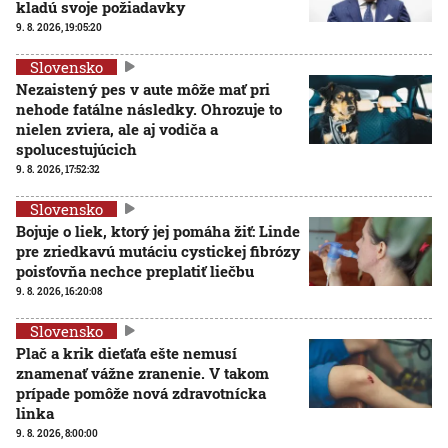
kladú svoje požiadavky
9. 8. 2026, 19:05:20
Slovensko
Nezaistený pes v aute môže mať pri
nehode fatálne následky. Ohrozuje to
nielen zviera, ale aj vodiča a
spolucestujúcich
9. 8. 2026, 17:52:32
Slovensko
Bojuje o liek, ktorý jej pomáha žiť: Linde
pre zriedkavú mutáciu cystickej fibrózy
poisťovňa nechce preplatiť liečbu
9. 8. 2026, 16:20:08
Slovensko
Plač a krik dieťaťa ešte nemusí
znamenať vážne zranenie. V takom
prípade pomôže nová zdravotnícka
linka
9. 8. 2026, 8:00:00