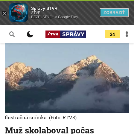
Správy STVR
ZOBRAZIŤ
STVR
BEZPLATNÉ - V Google Play
24
Ilustračná snímka.
(Foto: RTVS)
Muž skolaboval počas