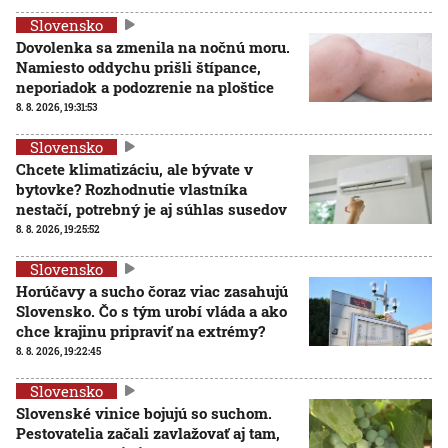
Slovensko
Dovolenka sa zmenila na nočnú moru.
Namiesto oddychu prišli štípance,
neporiadok a podozrenie na ploštice
8. 8. 2026, 19:31:53
Slovensko
Chcete klimatizáciu, ale bývate v
bytovke? Rozhodnutie vlastníka
nestačí, potrebný je aj súhlas susedov
8. 8. 2026, 19:25:52
Slovensko
Horúčavy a sucho čoraz viac zasahujú
Slovensko. Čo s tým urobí vláda a ako
chce krajinu pripraviť na extrémy?
8. 8. 2026, 19:22:45
Slovensko
Slovenské vinice bojujú so suchom.
Pestovatelia začali zavlažovať aj tam,