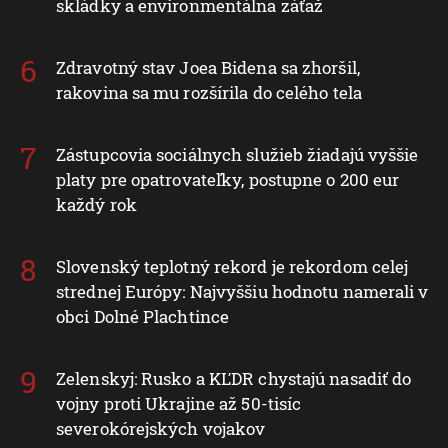
skládky a environmentálna záťaž
Zdravotný stav Joea Bidena sa zhoršil,
rakovina sa mu rozšírila do celého tela
Zástupcovia sociálnych služieb žiadajú vyššie
platy pre opatrovateľky, postupne o 200 eur
každý rok
Slovenský teplotný rekord je rekordom celej
strednej Európy: Najvyššiu hodnotu namerali v
obci Dolné Plachtince
Zelenskyj: Rusko a KĽDR chystajú nasadiť do
vojny proti Ukrajine až 50-tisíc
severokórejských vojakov