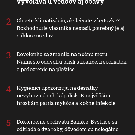
vyvoláva u vedcov aj obavy
Chcete klimatizáciu, ale bývate v bytovke?
Rozhodnutie vlastníka nestačí, potrebný je aj
súhlas susedov
Dovolenka sa zmenila na nočnú moru.
Namiesto oddychu prišli štípance, neporiadok
a podozrenie na ploštice
Hygienici upozorňujú na desiatky
nevyhovujúcich kúpalísk. K najväčším
hrozbám patria mykóza a kožné infekcie
Dokončenie obchvatu Banskej Bystrice sa
odkladá o dva roky, dôvodom sú nelegálne