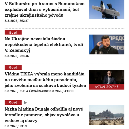
V Bulharsku pri hranici s Rumunskom
explodoval dron s výbušninami, bol
zrejme ukrajinského pôvodu
8. 8. 2026, 17:52:27
Svet
Na Ukrajine nezostala žiadna
nepoškodená tepelná elektráreň, tvrdí
V. Zelenskyj
8. 8. 2026, 15:34:46
Svet
Vládna TISZA vybrala meno kandidáta
na nového maďarského prezidenta,
jeho zvolenie sa očakáva budúci týždeň
AKTUALIZOVANÉ
8. 8. 2026, 13:51:54
Aktualizované:
8. 8. 2026, 14:49:00
Svet
Nízka hladina Dunaja odhalila aj nové
termálne pramene, objav vyvoláva u
vedcov aj obavy
8. 8. 2026, 11:30:31