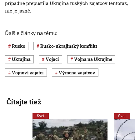
prípadne prepustila Ukrajina ruských zajatcov tentoraz,
nie je jasné.
Ďalšie články na tému:
Rusko
rusko-ukrajinský konflikt
Ukrajina
vojaci
vojna na Ukrajine
Vojnoví zajatci
výmena zajatcov
Čítajte tiež
Svet
Svet