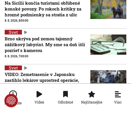
Na Sicílii končia turistami obľúbené
konské povozy. Po rokoch kritiky za
hrozné podmienky sa stratia z ulíc
8. 8. 2026, 8:00:00
Svet
Brno ukrýva pod zemou tajomný
zážitkový labyrint. My sme sa doň išli
pozrieť s kamerou
8. 8. 2026, 7:00:00
Svet
VIDEO: Zemetrasenie v Japonsku
zastihlo lekárov uprostred operácie,
pacienta chránili vlastnými telami
7. 8. 2026, 15:01:59
Viac
Videá
Odložené
Najčítanejšie
Po minúte
Svet
Nemecký kancelár Merz čelí silnejúcej kritike pre
štátnickú neschopnosť. Jeho dôvera v udržanie
jednotnosti klesá