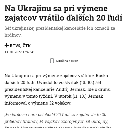
Na Ukrajinu sa pri výmene
zajatcov vrátilo ďalších 20 ľudí
Šéf ukrajinskej prezidentskej kancelárie ich označil za
hrdinov.
RTVS
,
ČTK
13. 10. 2022 17:45:41
Odlož na neskôr
Na Ukrajinu sa pri výmene zajatcov vrátilo z Ruska
ďalších 20 ľudí. Uviedol to vo štvrtok (13. 10.) šéf
prezidentskej kancelárie Andrij Jermak. Ide o druhú
výmenu v tomto týždni. V utorok (11. 10.) Jermak
informoval o výmene 32 vojakov.
„Podarilo sa nám oslobodiť 20 ľudí zo zajatia. Je to 20
príbehov hrdinov, 14 vojakov ozbrojených síl Ukrajiny,