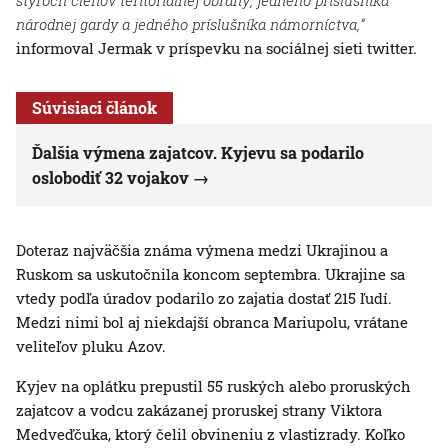
štyroch členov teritoriálnej obrany, jedného príslušníka
národnej gardy a jedného príslušníka námorníctva,“
informoval Jermak v príspevku na sociálnej sieti twitter.
Súvisiaci článok
Ďalšia výmena zajatcov. Kyjevu sa podarilo
oslobodiť 32 vojakov
Doteraz najväčšia známa výmena medzi Ukrajinou a
Ruskom sa uskutočnila koncom septembra. Ukrajine sa
vtedy podľa úradov podarilo zo zajatia dostať 215 ľudí.
Medzi nimi bol aj niekdajší obranca Mariupolu, vrátane
veliteľov pluku Azov.
Kyjev na oplátku prepustil 55 ruských alebo proruských
zajatcov a vodcu zakázanej proruskej strany Viktora
Medveďčuka, ktorý čelil obvineniu z vlastizrady. Koľko