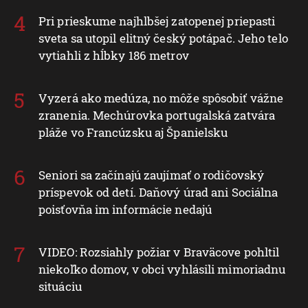
Pri prieskume najhlbšej zatopenej priepasti
sveta sa utopil elitný český potápač. Jeho telo
vytiahli z hĺbky 186 metrov
Vyzerá ako medúza, no môže spôsobiť vážne
zranenia. Mechúrovka portugalská zatvára
pláže vo Francúzsku aj Španielsku
Seniori sa začínajú zaujímať o rodičovský
príspevok od detí. Daňový úrad ani Sociálna
poisťovňa im informácie nedajú
VIDEO: Rozsiahly požiar v Braväcove pohltil
niekoľko domov, v obci vyhlásili mimoriadnu
situáciu