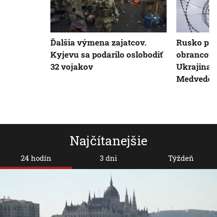
Ďalšia výmena zajatcov.
Rusko pre
Kyjevu sa podarilo oslobodiť
obrancov 
32 vojakov
Ukrajina 
Medvedč
Najčítanejšie
24 hodín
3 dni
Týždeň