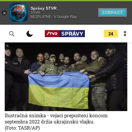
Správy STVR
ZOBRAZIŤ
STVR
BEZPLATNÉ - V Google Play
24
Ilustračná snímka - vojaci prepustení koncom
septembra 2022 držia ukrajinskú vlajku.
(Foto: TASR/AP)