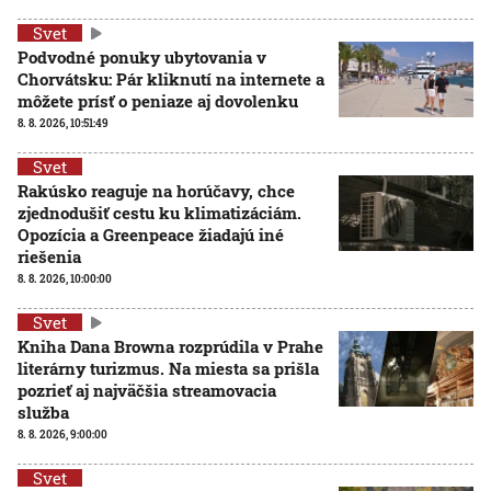
Svet
Podvodné ponuky ubytovania v
Chorvátsku: Pár kliknutí na internete a
môžete prísť o peniaze aj dovolenku
8. 8. 2026, 10:51:49
Svet
Rakúsko reaguje na horúčavy, chce
zjednodušiť cestu ku klimatizáciám.
Opozícia a Greenpeace žiadajú iné
riešenia
8. 8. 2026, 10:00:00
Svet
Kniha Dana Browna rozprúdila v Prahe
literárny turizmus. Na miesta sa prišla
pozrieť aj najväčšia streamovacia
služba
8. 8. 2026, 9:00:00
Svet