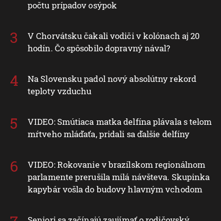
počtu prípadov osýpok
V Chorvátsku čakali vodiči v kolónach aj 20
hodín. Čo spôsobilo dopravný nával?
Na Slovensku padol nový absolútny rekord
teploty vzduchu
VIDEO: Smútiaca matka delfína plávala s telom
mŕtveho mláďaťa, pridali sa ďalšie delfíny
VIDEO: Rokovanie v brazílskom regionálnom
parlamente prerušila milá návšteva. Skupinka
kapybár vošla do budovy hlavným vchodom
Seniori sa začínajú zaujímať o rodičovský