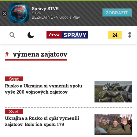
Správy STVR
ZOBRAZIŤ
STVR
BEZPLATNÉ - V Google Play
24
výmena zajatcov
Svet
Rusko a Ukrajina si vymenili spolu
vyše 200 vojnových zajatcov
Svet
Ukrajina a Rusko si opäť vymenili
zajatcov. Bolo ich spolu 179