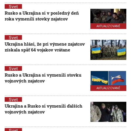
Svet
Rusko a Ukrajina si v posledný deň
roka vymenili stovky zajatcov
AKTUALIZOVANÉ
Svet
Ukrajina hlási, že pri výmene zajatcov
získala späť 64 vojakov vrátane
Svet
Rusko a Ukrajina si vymenili stovku
vojnových zajatcov
AKTUALIZOVANÉ
Svet
Ukrajina a Rusko si vymenili ďalších
vojnových zajatcov
Svet