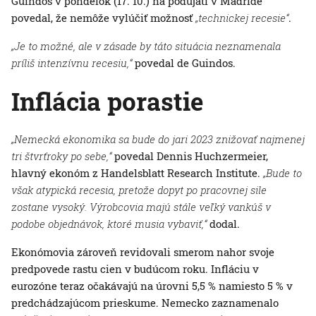
Guindos v pondelok (17. 10.) na podujatí v Madride
povedal, že nemôže vylúčiť možnosť
„technickej recesie“
.
„Je to možné, ale v zásade by táto situácia neznamenala
príliš intenzívnu recesiu,“
povedal de Guindos.
Inflácia porastie
„Nemecká ekonomika sa bude do jari 2023 znižovať najmenej
tri štvrťroky po sebe,“
povedal Dennis Huchzermeier,
hlavný ekonóm z Handelsblatt Research Institute.
„Bude to
však atypická recesia, pretože dopyt po pracovnej sile
zostane vysoký. Výrobcovia majú stále veľký vankúš v
podobe objednávok, ktoré musia vybaviť,“
dodal.
Ekonómovia zároveň revidovali smerom nahor svoje
predpovede rastu cien v budúcom roku. Infláciu v
eurozóne teraz očakávajú na úrovni 5,5 % namiesto 5 % v
predchádzajúcom prieskume. Nemecko zaznamenalo