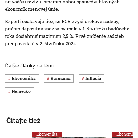
najväčšiu revíziu smerom nahor spomedzi hlavných
ekonomík menovej únie.
Experti očakávajú tiež, že ECB zvýši úrokové sadzby,
pričom depozitná sadzba by mala v 1. štvrťroku budúceho
roka dosiahnuť maximum 2,5 %. Prvé zníženie sadzieb
predpovedajú v 2. štvrťroku 2024.
Ďalšie články na tému:
ekonomika
eurozóna
inflácia
Nemecko
Čítajte tiež
Ekonomika
Ekonomika