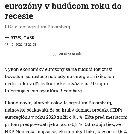
eurozóny v budúcom roku do
recesie
Píše o tom agentúra Bloomberg.
RTVS
,
TASR
17. 10. 2022 13:22:08
Odlož na neskôr
Výkon ekonomiky eurozóny sa na budúci rok zníži.
Dôvodom sú rastúce náklady na energie a riziko ich
nedostatku v dôsledku ruskej invázie na Ukrajinu.
Informuje o tom agentúra Bloomberg.
Ekonómovia, ktorých oslovila agentúra Bloomberg,
najnovšie očakávajú, že sa hrubý domáci produkt (HDP)
euroregiónu v roku 2023 zníži o 0,1 %. Ešte pred mesiacom
pritom predpovedali jeho rast o 0,3 %. Odhadujú tiež, že
HDP Nemecka, najväčšej ekonomiky bloku, klesne o 0,5 %,