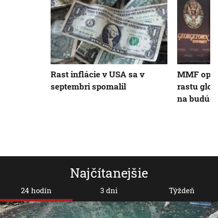
Rast inflácie v USA sa v
MMF opäť 
septembri spomalil
rastu glo
na budúci
Najčítanejšie
24 hodín
3 dni
Týždeň