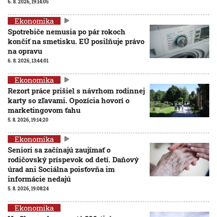
6. 8. 2026, 19:14:05
Ekonomika
Spotrebiče nemusia po pár rokoch
končiť na smetisku. EÚ posilňuje právo
na opravu
6. 8. 2026, 13:44:01
Ekonomika
Rezort práce prišiel s návrhom rodinnej
karty so zľavami. Opozícia hovorí o
marketingovom ťahu
5. 8. 2026, 19:14:20
Ekonomika
Seniori sa začínajú zaujímať o
rodičovský príspevok od detí. Daňový
úrad ani Sociálna poisťovňa im
informácie nedajú
5. 8. 2026, 19:08:24
Ekonomika