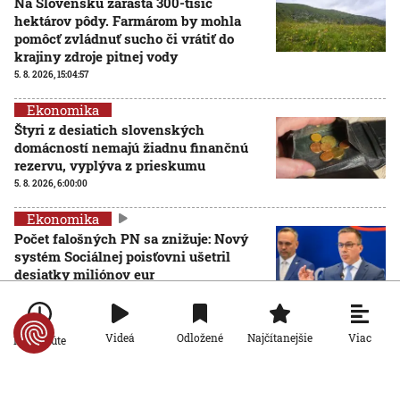
Na Slovensku zarastá 300-tisíc
hektárov pôdy. Farmárom by mohla
pomôcť zvládnuť sucho či vrátiť do
krajiny zdroje pitnej vody
5. 8. 2026, 15:04:57
Ekonomika
Štyri z desiatich slovenských
domácností nemajú žiadnu finančnú
rezervu, vyplýva z prieskumu
5. 8. 2026, 6:00:00
Ekonomika
Počet falošných PN sa znižuje: Nový
systém Sociálnej poisťovni ušetril
desiatky miliónov eur
4. 8. 2026, 19:11:30
Ekonomika
Viac
Videá
Odložené
Najčítanejšie
Po minúte
Slovensko stojí pred hrozbou epidémie
starnutia populácie. Odborníci hovoria
o bode zlomu