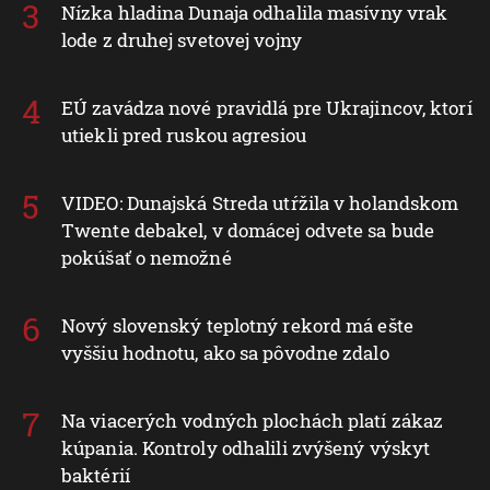
Nízka hladina Dunaja odhalila masívny vrak
lode z druhej svetovej vojny
EÚ zavádza nové pravidlá pre Ukrajincov, ktorí
utiekli pred ruskou agresiou
VIDEO: Dunajská Streda utŕžila v holandskom
Twente debakel, v domácej odvete sa bude
pokúšať o nemožné
Nový slovenský teplotný rekord má ešte
vyššiu hodnotu, ako sa pôvodne zdalo
Na viacerých vodných plochách platí zákaz
kúpania. Kontroly odhalili zvýšený výskyt
baktérií