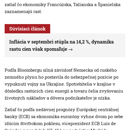
zatiaľ čo ekonomiky Francúzska, Talianska a Španielska
zaznamenajú rast.
Súvisiaci článok
Inflácia v septembri stúpla na 14,2 %, dynamika
rastu cien však spomaľuje
Podľa Bloombergu silná závislosť Nemecka od ruského
zemného plynu ho postavila do nebezpečnej pozície po
vypuknutí vojny na Ukrajine. Spotrebitelia v krajine v
dôsledku rastúcich cien energií a tovaru čelia zvyšovaniu
životných nákladov a dôvera podnikateľov je nízka.
Zatiaľ čo podľa nedávnej prognózy Európskej centrálnej
banky (ECB) sa ekonomika eurozóny vyhne dvom po sebe
idúcim štvrťrokom poklesu, viceprezident ECB Luis de