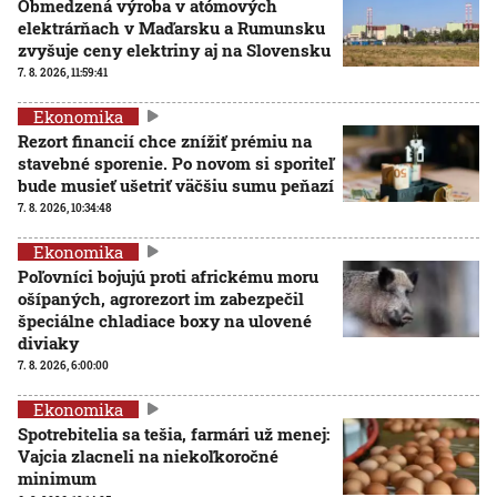
Obmedzená výroba v atómových
elektrárňach v Maďarsku a Rumunsku
zvyšuje ceny elektriny aj na Slovensku
7. 8. 2026, 11:59:41
Ekonomika
Rezort financií chce znížiť prémiu na
stavebné sporenie. Po novom si sporiteľ
bude musieť ušetriť väčšiu sumu peňazí
7. 8. 2026, 10:34:48
Ekonomika
Poľovníci bojujú proti africkému moru
ošípaných, agrorezort im zabezpečil
špeciálne chladiace boxy na ulovené
diviaky
7. 8. 2026, 6:00:00
Ekonomika
Spotrebitelia sa tešia, farmári už menej:
Vajcia zlacneli na niekoľkoročné
minimum