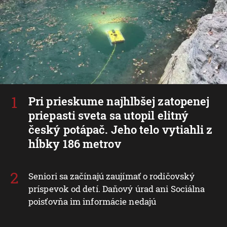
Pri prieskume najhlbšej zatopenej
priepasti sveta sa utopil elitný
český potápač. Jeho telo vytiahli z
hĺbky 186 metrov
Seniori sa začínajú zaujímať o rodičovský
príspevok od detí. Daňový úrad ani Sociálna
poisťovňa im informácie nedajú