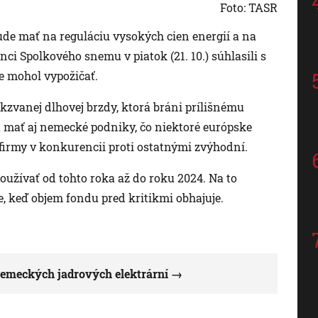
Foto: TASR
de mať na reguláciu vysokých cien energií a na
nci Spolkového snemu v piatok (21. 10.) súhlasili s
e mohol vypožičať.
kzvanej dlhovej brzdy, ktorá bráni prílišnému
 mať aj nemecké podniky, čo niektoré európske
é firmy v konkurencii proti ostatnými zvýhodní.
užívať od tohto roka až do roku 2024. Na to
, keď objem fondu pred kritikmi obhajuje.
nemeckých jadrových elektrární