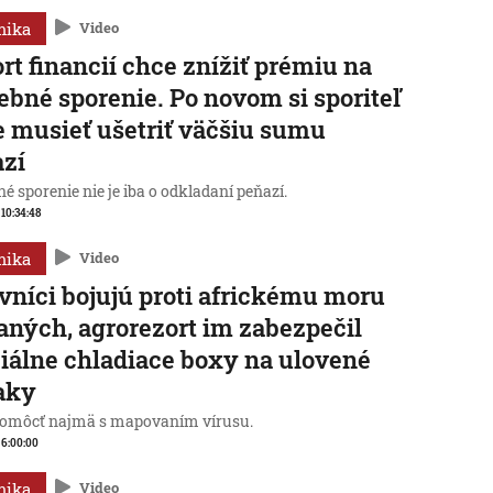
mika
Video
rt financií chce znížiť prémiu na
ebné sporenie. Po novom si sporiteľ
 musieť ušetriť väčšiu sumu
azí
é sporenie nie je iba o odkladaní peňazí.
 10:34:48
mika
Video
vníci bojujú proti africkému moru
aných, agrorezort im zabezpečil
iálne chladiace boxy na ulovené
aky
omôcť najmä s mapovaním vírusu.
, 6:00:00
mika
Video