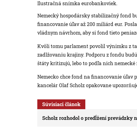
Ilustračná snímka eurobankoviek.
Nemecký hospodársky stabilizačný fond bu
financovanie úľav až 200 miliárd eur. Posla
vládnym návrhom, aby si fond tieto peniaz
Kvôli tomu parlament povolil výnimku z ta
zadlžovaniu krajiny. Podporu z fondu budú
štáty kritizujú, lebo to podľa nich nemeck
Nemecko chce fond na financovanie úľav po
kancelár Olaf Scholz opakovane upozorňuje
Súvisiaci článok
Scholz rozhodol o predĺžení prevádzky 