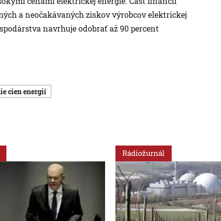
sokými cenami elektrickej energie. Časť financií
ých a neočakávaných ziskov výrobcov elektrickej
spodárstva navrhuje odobrať až 90 percent
ie cien energií
Rádiožurnál