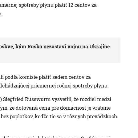
emernej spotreby plynu platiť 12 centov za
a.
Moskve, kým Rusko nezastaví vojnu na Ukrajine
i podľa komisie platiť sedem centov za
dchádzajúcej priemernej ročnej spotreby plynu.
 Siegfried Russwurm vysvetlil, že rozdiel medzi
tým, že dotovaná cena pre domácnosť je vrátane
 bez poplatkov, keďže tie sa v rôznych prevádzkach