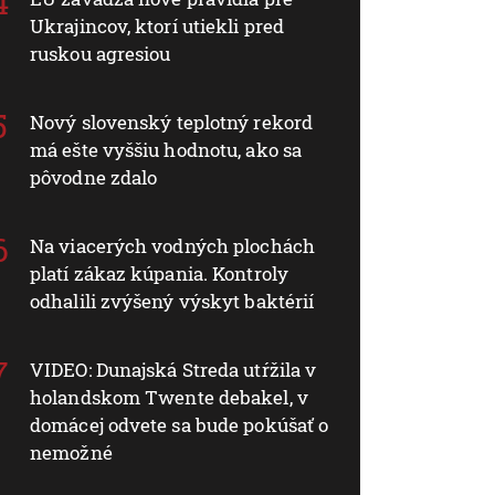
Ukrajincov, ktorí utiekli pred
ruskou agresiou
Nový slovenský teplotný rekord
má ešte vyššiu hodnotu, ako sa
pôvodne zdalo
Na viacerých vodných plochách
platí zákaz kúpania. Kontroly
odhalili zvýšený výskyt baktérií
VIDEO: Dunajská Streda utŕžila v
holandskom Twente debakel, v
domácej odvete sa bude pokúšať o
nemožné