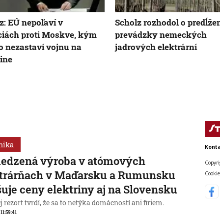
z: EÚ nepoľaví v
Scholz rozhodol o predĺže
iách proti Moskve, kým
prevádzky nemeckých
 nezastaví vojnu na
jadrových elektrární
ine
mika
Konta
edzená výroba v atómových
Copyri
ktrárňach v Maďarsku a Rumunsku
Cookie
uje ceny elektriny aj na Slovensku
 rezort tvrdí, že sa to netýka domácností ani firiem.
 11:59:41