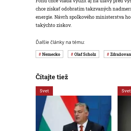
Fond chce vláda využiť aj na úľavy pred vy
chce získať odobratím takzvaných nadmern
energie. Návrh spolkového ministerstva ho
takýchto ziskov.
Ďalšie články na tému:
Nemecko
Olaf Scholz
zdražovan
Čítajte tiež
Svet
Svet