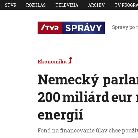
STVR
ROZHLAS
TELEVÍZIA
ARCHÍV
TV PROGR
Správy po 
Ekonomika
Nemecký parlam
200 miliárd eur
energií
Fond na financovanie úľav chce použív