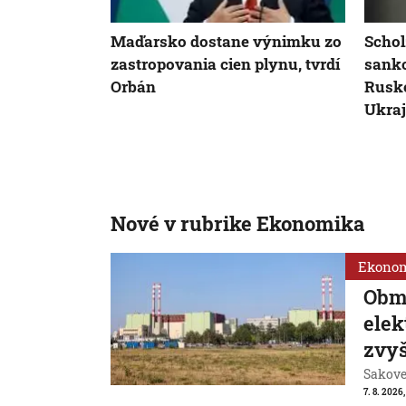
Maďarsko dostane výnimku zo
Schol
zastropovania cien plynu, tvrdí
sankc
Orbán
Rusko
Ukraj
Nové v rubrike Ekonomika
Ekono
Obm
ele
zvyš
Sakovej
7. 8. 2026,