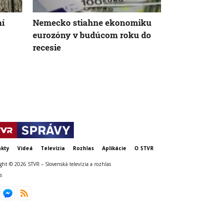
ní
Nemecko stiahne ekonomiku
Nemecký kan
eurozóny v budúcom roku do
silnejúcej kr
recesie
neschopnosť
udržanie jed
kty
Videá
Televízia
Rozhlas
Aplikácie
O STVR
ght © 2026 STVR – Slovenská televízia a rozhlas
s