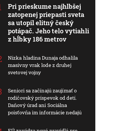
Pri prieskume najhlbšej
zatopenej priepasti sveta
sa utopil elitný český
potápač. Jeho telo vytiahli
z hĺbky 186 metrov
Nízka hladina Dunaja odhalila
masívny vrak lode z druhej
svetovej vojny
Seniori sa začínajú zaujímať o
rodičovský príspevok od detí.
Daňový úrad ani Sociálna
poisťovňa im informácie nedajú
EÚ zavádza nové pravidlá pre