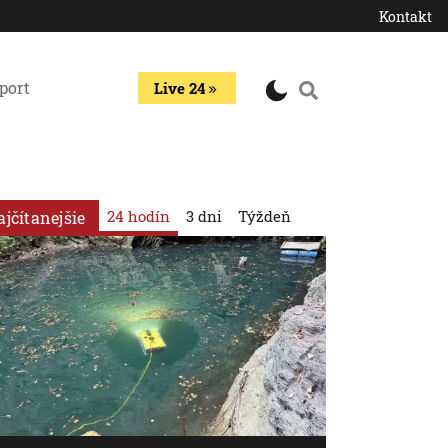
Kontakt
port
Live 24
24 hodín
3 dni
Týždeň
ajčítanejšie