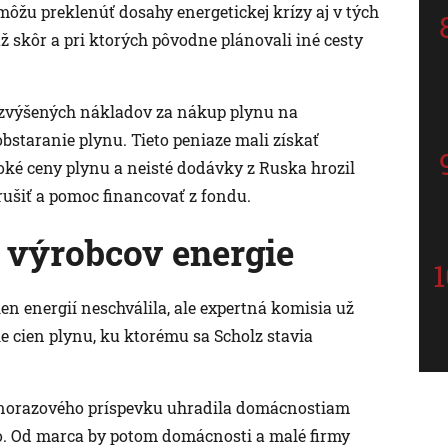
môžu preklenúť dosahy energetickej krízy aj v tých
už skôr a pri ktorých pôvodne plánovali iné cesty
 zvýšených nákladov za nákup plynu na
 obstaranie plynu. Tieto peniaze mali získať
oké ceny plynu a neisté dodávky z Ruska hrozil
rušiť a pomoc financovať z fondu.
 výrobcov energie
en energií neschválila, ale expertná komisia už
e cien plynu, ku ktorému sa Scholz stavia
dnorazového príspevku uhradila domácnostiam
lo. Od marca by potom domácnosti a malé firmy