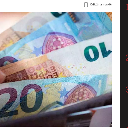
Odlož na neskôr