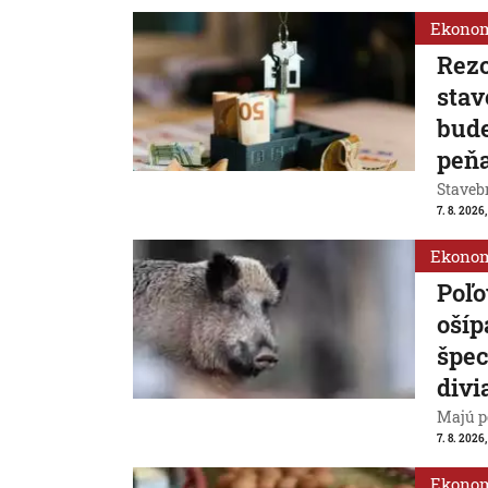
Ekono
Rezo
stav
bude
peň
Stavebn
7. 8. 2026,
Ekono
Poľo
ošíp
špec
divi
Majú p
7. 8. 2026
Ekono