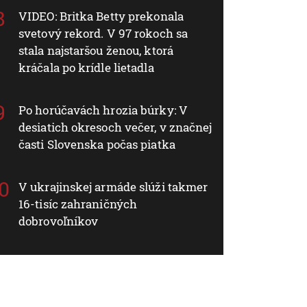
VIDEO: Britka Betty prekonala
svetový rekord. V 97 rokoch sa
stala najstaršou ženou, ktorá
kráčala po krídle lietadla
Po horúčavách hrozia búrky: V
desiatich okresoch večer, v značnej
časti Slovenska počas piatka
V ukrajinskej armáde slúži takmer
16-tisíc zahraničných
dobrovoľníkov