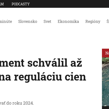
AM
PODCASTY
minúte
Slovensko
Svet
Ekonomika
Regióny
Š
N
ent schválil až
 na reguláciu cien
ať do roku 2024.