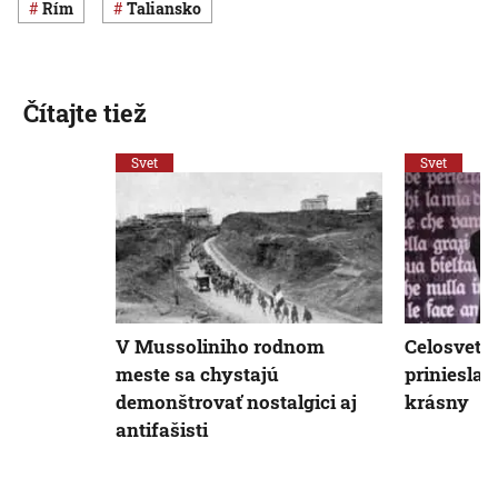
Rím
Taliansko
Čítajte tiež
Svet
Svet
V Mussoliniho rodnom
Celosveto
meste sa chystajú
priniesla 
demonštrovať nostalgici aj
krásny
antifašisti