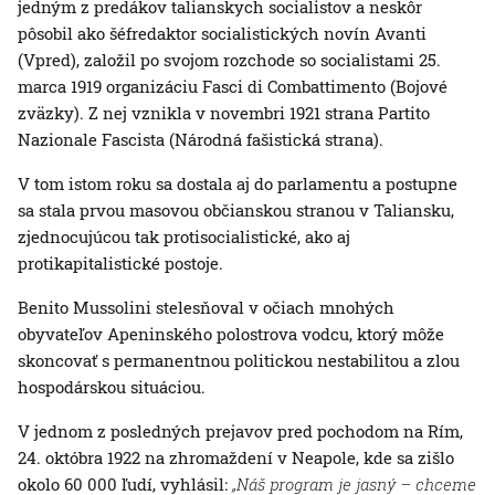
jedným z predákov talianskych socialistov a neskôr
pôsobil ako šéfredaktor socialistických novín Avanti
(Vpred), založil po svojom rozchode so socialistami 25.
marca 1919 organizáciu Fasci di Combattimento (Bojové
zväzky). Z nej vznikla v novembri 1921 strana Partito
Nazionale Fascista (Národná fašistická strana).
V tom istom roku sa dostala aj do parlamentu a postupne
sa stala prvou masovou občianskou stranou v Taliansku,
zjednocujúcou tak protisocialistické, ako aj
protikapitalistické postoje.
Benito Mussolini stelesňoval v očiach mnohých
obyvateľov Apeninského polostrova vodcu, ktorý môže
skoncovať s permanentnou politickou nestabilitou a zlou
hospodárskou situáciou.
V jednom z posledných prejavov pred pochodom na Rím,
24. októbra 1922 na zhromaždení v Neapole, kde sa zišlo
okolo 60 000 ľudí, vyhlásil:
„Náš program je jasný – chceme