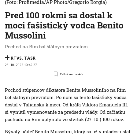
(Foto: Profimedia/AP Photo/Gregorio Borgia)
Pred 100 rokmi sa dostal k
moci fašistický vodca Benito
Mussolini
Pochod na Rím bol štátnym prevratom.
RTVS
,
TASR
28. 10. 2022 10:42:27
Odlož na neskôr
Pochod stúpencov diktátora Benita Mussoliniho na Rím
bol štátnym prevratom. Po ňom sa tento fašistický vodca
dostal v Taliansku k moci. Od kráľa Viktora Emanuela III.
si vynútil vymenovanie za predsedu vlády. Od začiatku
pochodu na Rím uplynulo vo štvrtok (27. 10.) 100 rokov.
Bývalý učiteľ Benito Mussolini, ktorý sa už v mladosti stal