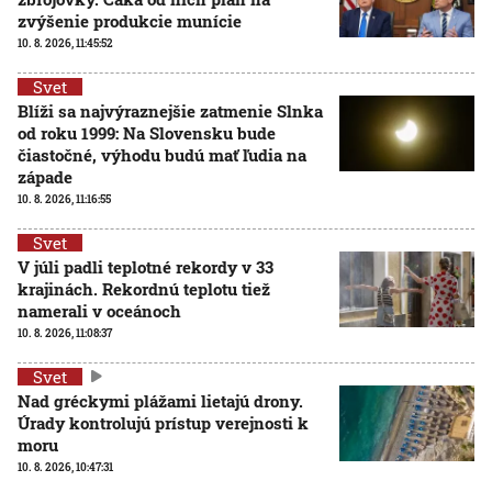
zvýšenie produkcie munície
10. 8. 2026, 11:45:52
Svet
Blíži sa najvýraznejšie zatmenie Slnka
od roku 1999: Na Slovensku bude
čiastočné, výhodu budú mať ľudia na
západe
10. 8. 2026, 11:16:55
Svet
V júli padli teplotné rekordy v 33
krajinách. Rekordnú teplotu tiež
namerali v oceánoch
10. 8. 2026, 11:08:37
Svet
Nad gréckymi plážami lietajú drony.
Úrady kontrolujú prístup verejnosti k
moru
10. 8. 2026, 10:47:31