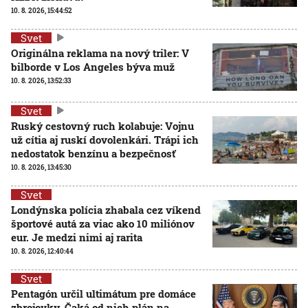
10. 8. 2026, 15:44:52
Svet
Originálna reklama na nový triler: V
bilborde v Los Angeles býva muž
10. 8. 2026, 13:52:33
Svet
Ruský cestovný ruch kolabuje: Vojnu
už cítia aj ruskí dovolenkári. Trápi ich
nedostatok benzínu a bezpečnosť
10. 8. 2026, 13:45:30
Svet
Londýnska polícia zhabala cez víkend
športové autá za viac ako 10 miliónov
eur. Je medzi nimi aj rarita
10. 8. 2026, 12:40:44
Svet
Pentagón určil ultimátum pre domáce
zbrojovky. Čaká od nich plán na