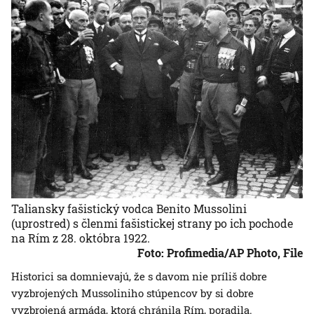
Taliansky fašistický vodca Benito Mussolini
(uprostred) s členmi fašistickej strany po ich pochode
na Rím z 28. októbra 1922.
Foto: Profimedia/AP Photo, File
Historici sa domnievajú, že s davom nie príliš dobre
vyzbrojených Mussoliniho stúpencov by si dobre
vyzbrojená armáda, ktorá chránila Rím, poradila.