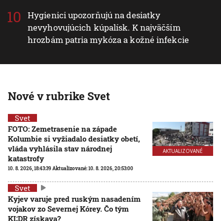
Hygienici upozorňujú na desiatky
nevyhovujúcich kúpalísk. K najväčším
hrozbám patria mykóza a kožné infekcie
Nové v rubrike Svet
Svet
FOTO: Zemetrasenie na západe
Kolumbie si vyžiadalo desiatky obetí,
vláda vyhlásila stav národnej
AKTUALIZOVANÉ
katastrofy
10. 8. 2026, 18:43:39
Aktualizované:
10. 8. 2026, 20:53:00
Svet
Kyjev varuje pred ruským nasadením
vojakov zo Severnej Kórey. Čo tým
KĽDR získava?