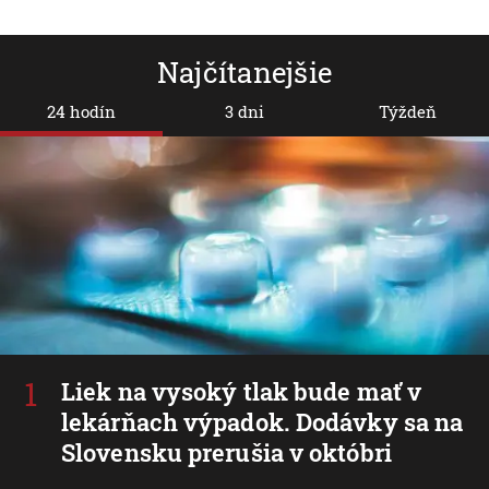
Najčítanejšie
24 hodín
3 dni
Týždeň
Liek na vysoký tlak bude mať v
lekárňach výpadok. Dodávky sa na
Slovensku prerušia v októbri