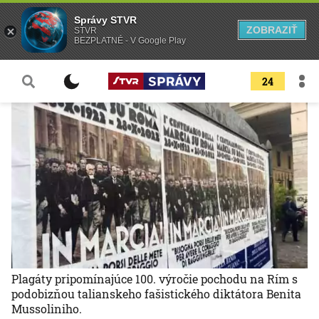
Správy STVR
ZOBRAZIŤ
STVR
BEZPLATNÉ - V Google Play
24
Plagáty pripomínajúce 100. výročie pochodu na Rím s
podobizňou talianskeho fašistického diktátora Benita
Mussoliniho.