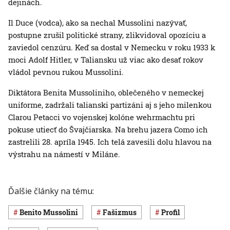
dejinách.
Il Duce (vodca), ako sa nechal Mussolini nazývať,
postupne zrušil politické strany, zlikvidoval opozíciu a
zaviedol cenzúru. Keď sa dostal v Nemecku v roku 1933 k
moci Adolf Hitler, v Taliansku už viac ako desať rokov
vládol pevnou rukou Mussolini.
Diktátora Benita Mussoliniho, oblečeného v nemeckej
uniforme, zadržali talianski partizáni aj s jeho milenkou
Clarou Petacci vo vojenskej kolóne wehrmachtu pri
pokuse utiecť do Švajčiarska. Na brehu jazera Como ich
zastrelili 28. apríla 1945. Ich telá zavesili dolu hlavou na
výstrahu na námestí v Miláne.
Ďalšie články na tému:
Benito Mussolini
fašizmus
profil