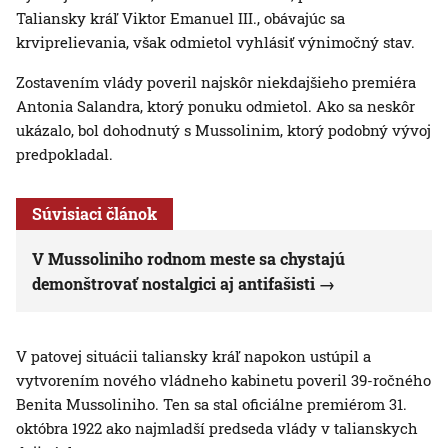
Taliansky kráľ Viktor Emanuel III., obávajúc sa
krviprelievania, však odmietol vyhlásiť výnimočný stav.
Zostavením vlády poveril najskôr niekdajšieho premiéra
Antonia Salandra, ktorý ponuku odmietol. Ako sa neskôr
ukázalo, bol dohodnutý s Mussolinim, ktorý podobný vývoj
predpokladal.
Súvisiaci článok
V Mussoliniho rodnom meste sa chystajú
demonštrovať nostalgici aj antifašisti
V patovej situácii taliansky kráľ napokon ustúpil a
vytvorením nového vládneho kabinetu poveril 39-ročného
Benita Mussoliniho. Ten sa stal oficiálne premiérom 31.
októbra 1922 ako najmladší predseda vlády v talianskych