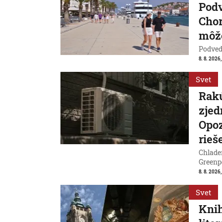
Pod
Chor
môže
Podvede
8. 8. 2026,
Svet
Rakú
zjed
Opoz
rieš
Chladen
Greenp
8. 8. 2026
Svet
Knih