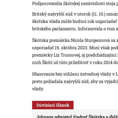
Podporovatelia škótskej nezávislosti stoj
Britský najvyšší súd v utorok (11. 10.) ozn
škótska vláda môže budúci rok usporiadať 
britského parlamentu. Informovala o tom a
Škótska premiérka Nicola Sturgeonová sa z
usporiadať 19. októbra 2023. Musí však p
premiérky Liz Trussovej, aj predchádzajúci
nich Škóti už túto príležitosť v roku 2014 d
Hlasovanie bez súhlasu ústrednej vlády v 
preto požiadala najvyšší súd, aby sa vyjadr
vlády.
Súvisiaci článok
Johnson odmietol žiadosť Škótska o ďalš