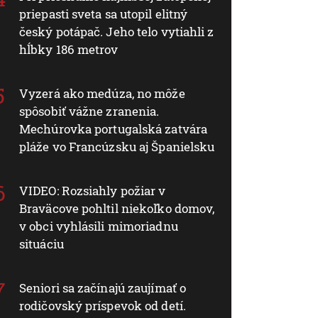
priepasti sveta sa utopil elitný
český potápač. Jeho telo vytiahli z
hĺbky 186 metrov
Vyzerá ako medúza, no môže
spôsobiť vážne zranenia.
Mechúrovka portugalská zatvára
pláže vo Francúzsku aj Španielsku
VIDEO: Rozsiahly požiar v
Braväcove pohltil niekoľko domov,
v obci vyhlásili mimoriadnu
situáciu
Seniori sa začínajú zaujímať o
rodičovský príspevok od detí.