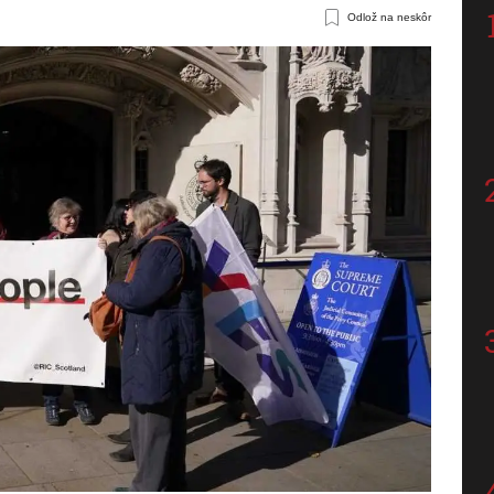
Odlož na neskôr