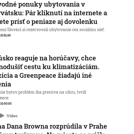
vodné ponuky ubytovania v
vátsku: Pár kliknutí na internete a
te prísť o peniaze aj dovolenku
ní Slováci si rezervovali ubytovanie cez sociálnu sieť.
 10:51:49
sko reaguje na horúčavy, chce
nodušiť cestu ku klimatizáciám.
ícia a Greenpeace žiadajú iné
enia
ie bytov problém iba presúva na ulicu, tvrdí
eace.
, 10:00:00
Video
a Dana Browna rozprúdila v Prahe