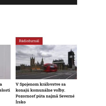
Rádiožurnál
Svet
la
V Spojenom kráľovstve sa
V Bulharsku 
losti
konajú komunálne voľby.
Rumunskom 
Pozornosť púta najmä Severné
výbušninami
Írsko
ukrajinskéh