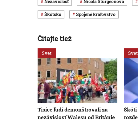
nezávislosť
Nicola Sturgeonová
Škótsko
Spojené kráľovstvo
Čítajte tiež
Svet
Svet
Tisíce ľudí demonštrovali za
Škóti
nezávislosť Walesu od Británie
rozde