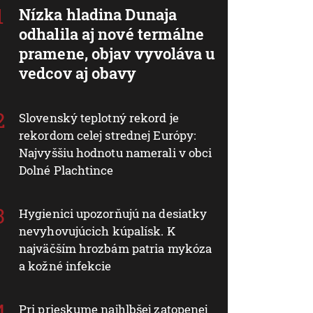
Nízka hladina Dunaja
odhalila aj nové termálne
pramene, objav vyvoláva u
vedcov aj obavy
Slovenský teplotný rekord je
rekordom celej strednej Európy:
Najvyššiu hodnotu namerali v obci
Dolné Plachtince
Hygienici upozorňujú na desiatky
nevyhovujúcich kúpalísk. K
najväčším hrozbám patria mykóza
a kožné infekcie
Pri prieskume najhlbšej zatopenej