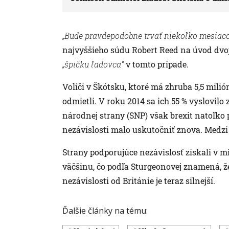
„Bude pravdepodobne trvať niekoľko mesiac
najvyššieho súdu Robert Reed na úvod dvo
„špičku ľadovca“
v tomto prípade.
Voliči v Škótsku, ktoré má zhruba 5,5 milió
odmietli. V roku 2014 sa ich 55 % vyslovilo 
národnej strany (SNP) však brexit natoľko 
nezávislosti malo uskutočniť znova. Medzi 
Strany podporujúce nezávislosť získali v
väčšinu, čo podľa Sturgeonovej znamená, ž
nezávislosti od Británie je teraz silnejší.
Ďalšie články na tému: