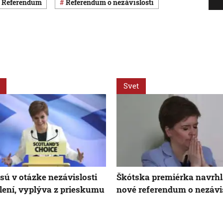
referendum
referendum o nezávislosti
Svet
 sú v otázke nezávislosti
Škótska premiérka navrh
lení, vyplýva z prieskumu
nové referendum o nezávis