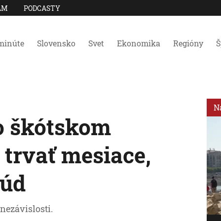
AM
PODCASTY
minúte
Slovensko
Svet
Ekonomika
Regióny
Š
N
o škótskom
 trvať mesiace,
súd
 nezávislosti.