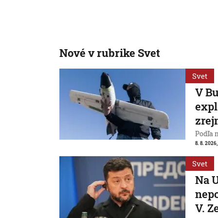
Nové v rubrike Svet
Svet
V Bu
expl
zrej
Podľa 
8. 8. 2026,
Svet
Na U
nepo
V. Z