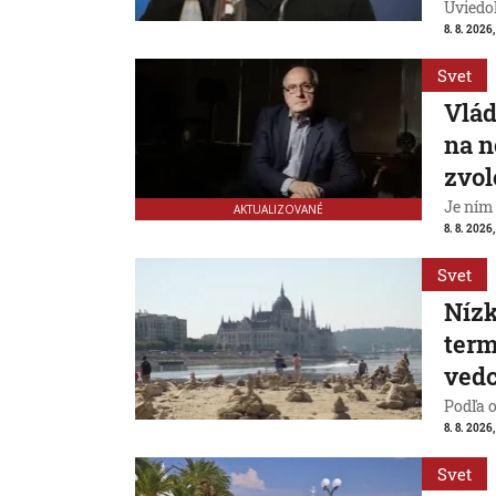
Uviedo
8. 8. 2026,
Svet
Vlád
na n
zvol
Je ním
AKTUALIZOVANÉ
8. 8. 2026,
Svet
Nízk
term
vedc
Podľa 
8. 8. 2026,
Svet