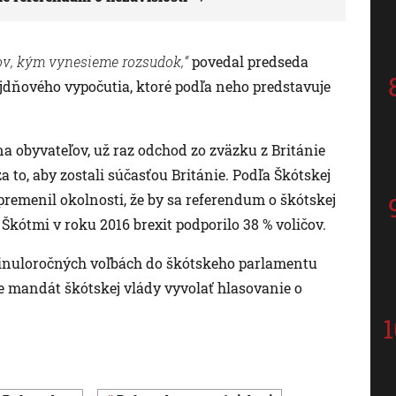
ov, kým vynesieme rozsudok,“
povedal predseda
jdňového vypočutia, ktoré podľa neho predstavuje
na obyvateľov, už raz odchod zo zväzku z Británie
za to, aby zostali súčasťou Británie. Podľa Škótskej
premenil okolnosti, že by sa referendum o škótskej
Škótmi v roku 2016 brexit podporilo 38 % voličov.
 minuloročných voľbách do škótskeho parlamentu
e mandát škótskej vlády vyvolať hlasovanie o