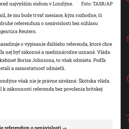
a pred najvyšším súdom v Londýne.
Foto: TASR/AP
ámil, že mu bude trvať mesiace, kým rozhodne, či
druhé referendum o nezávislosti bez súhlasu
gentúra Reuters.
asadzuje o vypísanie ďalšieho referenda, ktoré chce
odľa nej byť zákonné a medzinárodne uznané. Vláda
 kabinet Borisa Johnsona, to však odmieta. Podľa
ostali a samostatnosť odmietli.
Londýne však nie je právne záväzné. Škótska vláda
il k zákonnosti referenda bez povolenia britskej
ie referendum o nezávislosti