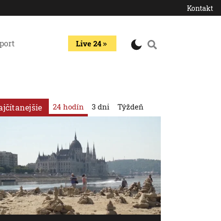
Kontakt
port
Live 24
24 hodín
3 dni
Týždeň
ajčítanejšie