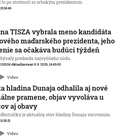
l to po stretnutí so srbským prezidentom.
 15:34:46
na TISZA vybrala meno kandidáta
ového maďarského prezidenta, jeho
enie sa očakáva budúci týždeň
 bývalý predseda najvyššieho súdu.
 13:51:54
Aktualizované:
8. 8. 2026, 14:49:00
Video
a hladina Dunaja odhalila aj nové
álne pramene, objav vyvoláva u
ov aj obavy
odborníčky je aktuálny stav hladiny Dunaja varovaním.
 11:30:31
Video