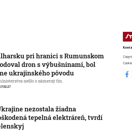
Konta
lharsku pri hranici s Rumunskom
Copyri
odoval dron s výbušninami, bol
Cookie
me ukrajinského pôvodu
ministerstva nešlo o zámerný čin.
 17:52:27
krajine nezostala žiadna
škodená tepelná elektráreň, tvrdí
elenskyj