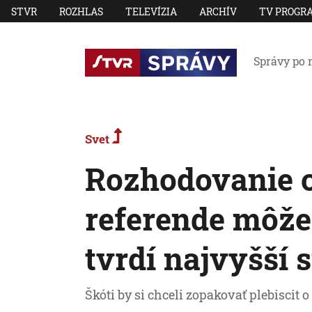
STVR
ROZHLAS
TELEVÍZIA
ARCHÍV
TV PROGR
Správy po 
Svet
Rozhodovanie 
referende môže
tvrdí najvyšší 
Škóti by si chceli zopakovať plebiscit o