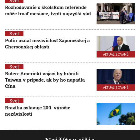
Svet
Rozhodovanie o škótskom referende
môže trvať mesiace, tvrdí najvyšší súd
Svet
Putin uznal nezávislosť Záporožskej a
Chersonskej oblasti
AKTUALIZOVANÉ
Svet
Biden: Americkí vojaci by bránili
Taiwan v prípade, ak by ho napadla
Čína
AKTUALIZOVANÉ
Svet
Brazília oslavuje 200. výročie
nezávislosti