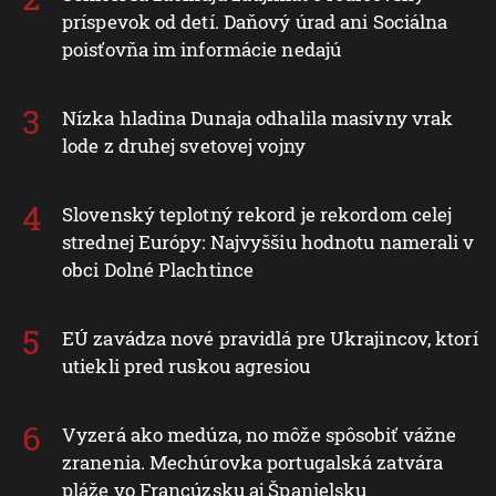
príspevok od detí. Daňový úrad ani Sociálna
poisťovňa im informácie nedajú
Nízka hladina Dunaja odhalila masívny vrak
lode z druhej svetovej vojny
Slovenský teplotný rekord je rekordom celej
strednej Európy: Najvyššiu hodnotu namerali v
obci Dolné Plachtince
EÚ zavádza nové pravidlá pre Ukrajincov, ktorí
utiekli pred ruskou agresiou
Vyzerá ako medúza, no môže spôsobiť vážne
zranenia. Mechúrovka portugalská zatvára
pláže vo Francúzsku aj Španielsku