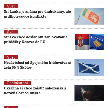
Svet
Srí Lanka je známa pre drahokamy, ale
aj dlhotrvajúce konflikty
Svet
Srbsko chce dosiahnuť zablokovanie
prihlášky Kosova do EÚ
Svet
Nezávislosť od Spojeného kráľovstva si
želá 56 % Škótov
Rádiožurnál
Ukrajina si chce zaistiť náboženskú
nezávislosť od Ruska