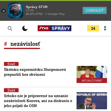
Správy STVR
ZOBRAZIŤ
STVR
BEZPLATNÉ - V Google Play
24
nezávislosť
Svet
Škótsku expremiérku Sturgeonovú
prepustili bez obvinení
AKTUALIZOVANÉ
Svet
Srbsko nie je pripravené na uznanie
nezávislosti Kosova, ani na diskusiu o
jeho prijatí do OSN