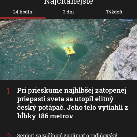
Najčítanejšie
24 hodín
3 dni
Týždeň
Pri prieskume najhlbšej zatopenej
priepasti sveta sa utopil elitný
český potápač. Jeho telo vytiahli z
hĺbky 186 metrov
Seniori sa začínajú zaujímať o rodičovský