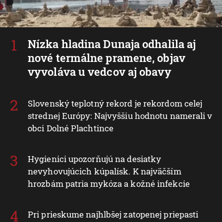
Nízka hladina Dunaja odhalila aj
nové termálne pramene, objav
vyvoláva u vedcov aj obavy
Slovenský teplotný rekord je rekordom celej
strednej Európy: Najvyššiu hodnotu namerali v
obci Dolné Plachtince
Hygienici upozorňujú na desiatky
nevyhovujúcich kúpalísk. K najväčším
hrozbám patria mykóza a kožné infekcie
Pri prieskume najhlbšej zatopenej priepasti