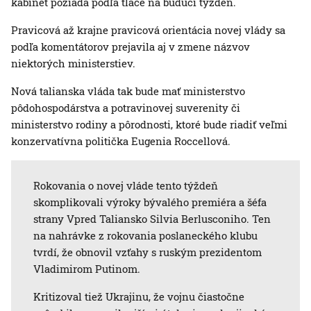
kabinet požiada podľa tlače na budúci týždeň.
Pravicová až krajne pravicová orientácia novej vlády sa
podľa komentátorov prejavila aj v zmene názvov
niektorých ministerstiev.
Nová talianska vláda tak bude mať ministerstvo
pôdohospodárstva a potravinovej suverenity či
ministerstvo rodiny a pôrodnosti, ktoré bude riadiť veľmi
konzervatívna politička Eugenia Roccellová.
Rokovania o novej vláde tento týždeň
skomplikovali výroky bývalého premiéra a šéfa
strany Vpred Taliansko Silvia Berlusconiho. Ten
na nahrávke z rokovania poslaneckého klubu
tvrdí, že obnovil vzťahy s ruským prezidentom
Vladimirom Putinom.
Kritizoval tiež Ukrajinu, že vojnu čiastočne