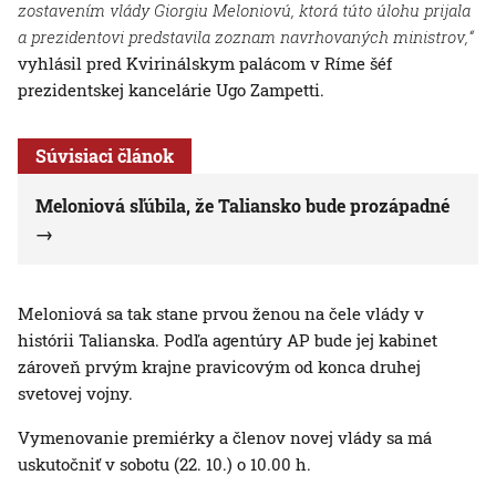
zostavením vlády Giorgiu Meloniovú, ktorá túto úlohu prijala
a prezidentovi predstavila zoznam navrhovaných ministrov,“
vyhlásil pred Kvirinálskym palácom v Ríme šéf
prezidentskej kancelárie Ugo Zampetti.
Súvisiaci článok
Meloniová sľúbila, že Taliansko bude prozápadné
Meloniová sa tak stane prvou ženou na čele vlády v
histórii Talianska. Podľa agentúry AP bude jej kabinet
zároveň prvým krajne pravicovým od konca druhej
svetovej vojny.
Vymenovanie premiérky a členov novej vlády sa má
uskutočniť v sobotu (22. 10.) o 10.00 h.