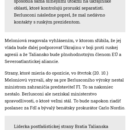
spôsobila sama silnejšími útokmi na ukrajinské
oblasti, ktoré kontrolujú proruskí separatisti.
Berlusconi následne poprel, že mal nedávno
kontakty s ruským prezidentom.
Meloniová reagovala vyhlásením, v ktorom sľúbila, že jej
vláda bude ďalej podporovať Ukrajinu v boji proti ruskej
agresii a že Taliansko bude plnohodnotným členom EÚ a
Severoatlantickej aliancie.
Strany, ktoré mieria do opozície, vo štvrtok (20. 10.)
Meloniovú vyzvali, aby sa pre Berlusconiho výroky nestal
ministrom zahraničia predstaviteľ FI. To sa nakoniec
nestalo. Berlusconi ale nezískal ministerstvo
spravodlivosti, o ktoré veľmi stál. To bude napokon riadiť
poslanec za FdI a bývalý benátsky prokurátor Carlo Nordio.
Líderka postfašistickej strany Bratia Talianska