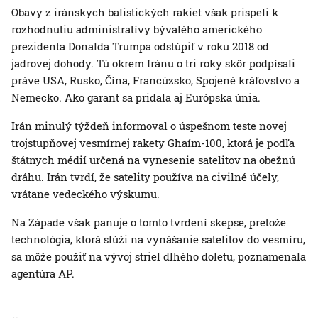
Obavy z iránskych balistických rakiet však prispeli k
rozhodnutiu administratívy bývalého amerického
prezidenta Donalda Trumpa odstúpiť v roku 2018 od
jadrovej dohody. Tú okrem Iránu o tri roky skôr podpísali
práve USA, Rusko, Čína, Francúzsko, Spojené kráľovstvo a
Nemecko. Ako garant sa pridala aj Európska únia.
Irán minulý týždeň informoval o úspešnom teste novej
trojstupňovej vesmírnej rakety Ghaím-100, ktorá je podľa
štátnych médií určená na vynesenie satelitov na obežnú
dráhu. Irán tvrdí, že satelity používa na civilné účely,
vrátane vedeckého výskumu.
Na Západe však panuje o tomto tvrdení skepse, pretože
technológia, ktorá slúži na vynášanie satelitov do vesmíru,
sa môže použiť na vývoj striel dlhého doletu, poznamenala
agentúra AP.