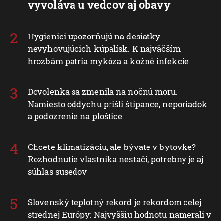
vyvoláva u vedcov aj obavy
Hygienici upozorňujú na desiatky
nevyhovujúcich kúpalísk. K najväčším
hrozbám patria mykóza a kožné infekcie
Dovolenka sa zmenila na nočnú moru.
Namiesto oddychu prišli štípance, neporiadok
a podozrenie na ploštice
Chcete klimatizáciu, ale bývate v bytovke?
Rozhodnutie vlastníka nestačí, potrebný je aj
súhlas susedov
Slovenský teplotný rekord je rekordom celej
strednej Európy: Najvyššiu hodnotu namerali v