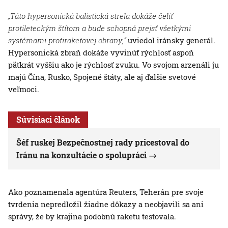
„Táto hypersonická balistická strela dokáže čeliť
protileteckým štítom a bude schopná prejsť všetkými
systémami protiraketovej obrany,“
uviedol iránsky generál.
Hypersonická zbraň dokáže vyvinúť rýchlosť aspoň
päťkrát vyššiu ako je rýchlosť zvuku. Vo svojom arzenáli ju
majú Čína, Rusko, Spojené štáty, ale aj ďalšie svetové
veľmoci.
Súvisiaci článok
Šéf ruskej Bezpečnostnej rady pricestoval do
Iránu na konzultácie o spolupráci
Ako poznamenala agentúra Reuters, Teherán pre svoje
tvrdenia nepredložil žiadne dôkazy a neobjavili sa ani
správy, že by krajina podobnú raketu testovala.