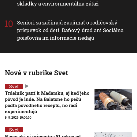
skládky a environmentálna záťaž
Seniori sa začínajú zaujímať o rodičovský
príspevok od detí. Daňový úrad ani Sociálna
poisťovňa im informácie nedajú
Nové v rubrike Svet
Svet
Trdelník patrí k Maďarsku, aj keď jeho
pôvod je inde. Na Balatone ho pečú
podľa pôvodného receptu, no radi
experimentujú
9. 8. 2026, 10:00:00
Svet
Nagasaki si pripomína 81 rokov od