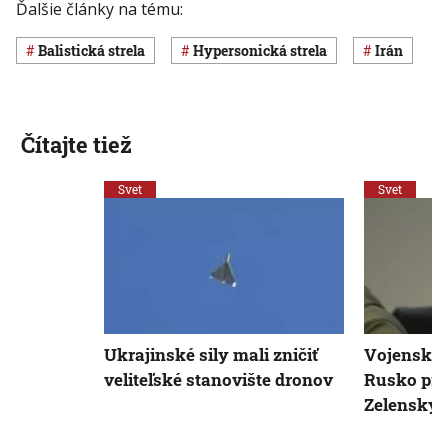
Ďalšie články na tému:
balistická strela
hypersonická strela
Irán
Čítajte tiež
Svet
Svet
Ukrajinské sily mali zničiť
Vojenská 
veliteľské stanovište dronov
Rusko pred
Zelenskyj