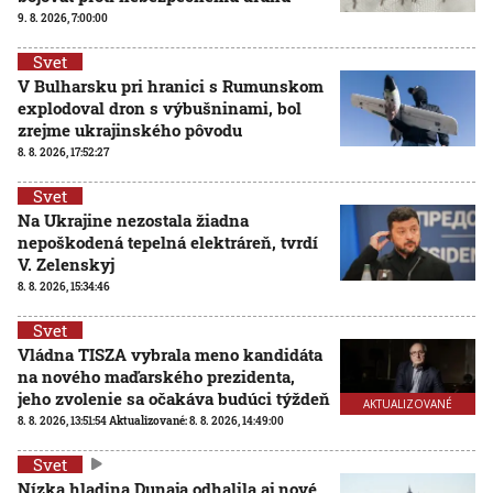
9. 8. 2026, 7:00:00
Svet
V Bulharsku pri hranici s Rumunskom
explodoval dron s výbušninami, bol
zrejme ukrajinského pôvodu
8. 8. 2026, 17:52:27
Svet
Na Ukrajine nezostala žiadna
nepoškodená tepelná elektráreň, tvrdí
V. Zelenskyj
8. 8. 2026, 15:34:46
Svet
Vládna TISZA vybrala meno kandidáta
na nového maďarského prezidenta,
jeho zvolenie sa očakáva budúci týždeň
AKTUALIZOVANÉ
8. 8. 2026, 13:51:54
Aktualizované:
8. 8. 2026, 14:49:00
Svet
Nízka hladina Dunaja odhalila aj nové