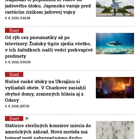
jadrového útoku. Japonsko varuje pred
rastúcim rizikom jadrovej vojny
9. 8. 2026, 9:46:56
Svet
Od rýb cez pneumatiky až po
televízory: Žraloky tigrie zjedia všetko,
v ich žalúdkoch našli vedci prekvapivé
predmety
9. 8. 2026, 9:00:00
Svet
Nočné ruské útoky na Ukrajinu si
vyžiadali obete. V Charkove zasiahli
obytné domy, zranených hlásia aj z
Odesy
9. 8. 2026, 8:57:33
Svet
Státisíce sterilných komárov mieria do
amerických záhrad. Nová metóda má
bojovať proti nebezpečnému druhu