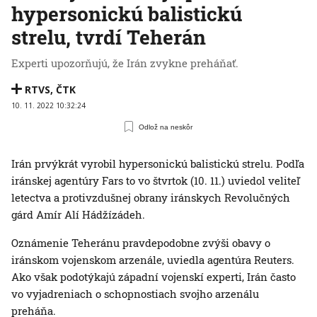
hypersonickú balistickú
strelu, tvrdí Teherán
Experti upozorňujú, že Irán zvykne preháňať.
RTVS
,
ČTK
10. 11. 2022 10:32:24
Odlož na neskôr
Irán prvýkrát vyrobil hypersonickú balistickú strelu. Podľa
iránskej agentúry Fars to vo štvrtok (10. 11.) uviedol veliteľ
letectva a protivzdušnej obrany iránskych Revolučných
gárd Amír Alí Hádžízádeh.
Oznámenie Teheránu pravdepodobne zvýši obavy o
iránskom vojenskom arzenále, uviedla agentúra Reuters.
Ako však podotýkajú západní vojenskí experti, Irán často
vo vyjadreniach o schopnostiach svojho arzenálu
preháňa.