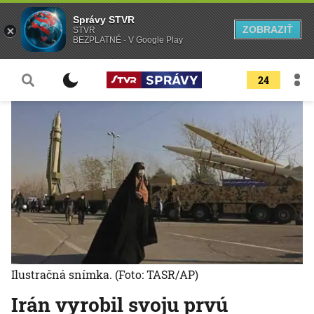
Správy STVR
ZOBRAZIŤ
STVR
BEZPLATNÉ - V Google Play
24
Ilustračná snímka.
(Foto: TASR/AP)
Irán vyrobil svoju prvú