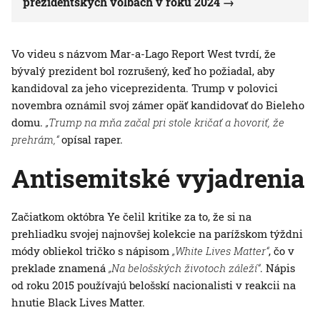
prezidentských voľbách v roku 2024
Vo videu s názvom Mar-a-Lago Report West tvrdí, že
bývalý prezident bol rozrušený, keď ho požiadal, aby
kandidoval za jeho viceprezidenta. Trump v polovici
novembra oznámil svoj zámer opäť kandidovať do Bieleho
domu.
„Trump na mňa začal pri stole kričať a hovoriť, že
prehrám,“
opísal raper.
Antisemitské vyjadrenia
Začiatkom októbra Ye čelil kritike za to, že si na
prehliadku svojej najnovšej kolekcie na parížskom týždni
módy obliekol tričko s nápisom
„White Lives Matter“
, čo v
preklade znamená
„Na belošských životoch záleží“
. Nápis
od roku 2015 používajú belošskí nacionalisti v reakcii na
hnutie Black Lives Matter.