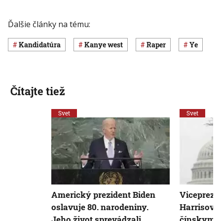
Ďalšie články na tému:
kandidatúra
kanye west
raper
Ye
Čítajte tiež
Svet
Svet
Americký prezident Biden
Viceprezi
oslavuje 80. narodeniny.
Harrisová 
Jeho život sprevádzali
čínskym p