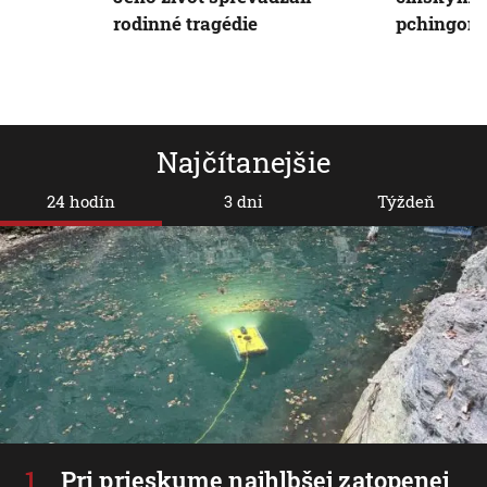
rodinné tragédie
pchingom
Najčítanejšie
24 hodín
3 dni
Týždeň
Pri prieskume najhlbšej zatopenej