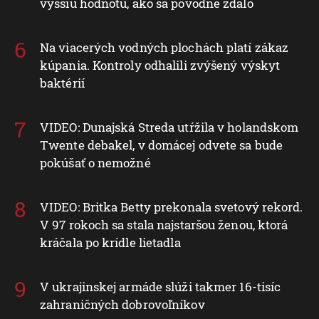
vyššiu hodnotu, ako sa pôvodne zdalo
Na viacerých vodných plochách platí zákaz
kúpania. Kontroly odhalili zvýšený výskyt
baktérií
VIDEO: Dunajská Streda utŕžila v holandskom
Twente debakel, v domácej odvete sa bude
pokúšať o nemožné
VIDEO: Britka Betty prekonala svetový rekord.
V 97 rokoch sa stala najstaršou ženou, ktorá
kráčala po krídle lietadla
V ukrajinskej armáde slúži takmer 16-tisíc
zahraničných dobrovoľníkov