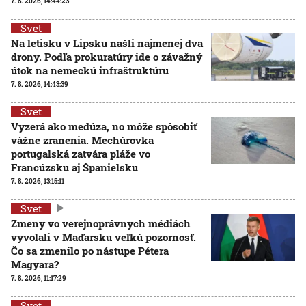
7. 8. 2026, 14:44:23
Svet
Na letisku v Lipsku našli najmenej dva
drony. Podľa prokuratúry ide o závažný
útok na nemeckú infraštruktúru
7. 8. 2026, 14:43:39
Svet
Vyzerá ako medúza, no môže spôsobiť
vážne zranenia. Mechúrovka
portugalská zatvára pláže vo
Francúzsku aj Španielsku
7. 8. 2026, 13:15:11
Svet
Zmeny vo verejnoprávnych médiách
vyvolali v Maďarsku veľkú pozornosť.
Čo sa zmenilo po nástupe Pétera
Magyara?
7. 8. 2026, 11:17:29
Svet