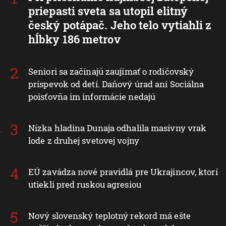
priepasti sveta sa utopil elitný
český potápač. Jeho telo vytiahli z
hĺbky 186 metrov
Seniori sa začínajú zaujímať o rodičovský
príspevok od detí. Daňový úrad ani Sociálna
poisťovňa im informácie nedajú
Nízka hladina Dunaja odhalila masívny vrak
lode z druhej svetovej vojny
EÚ zavádza nové pravidlá pre Ukrajincov, ktorí
utiekli pred ruskou agresiou
Nový slovenský teplotný rekord má ešte