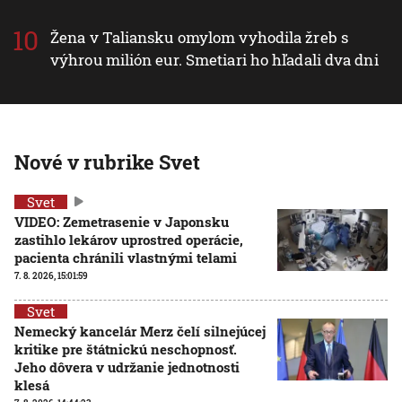
Žena v Taliansku omylom vyhodila žreb s
výhrou milión eur. Smetiari ho hľadali dva dni
Nové v rubrike Svet
Svet
VIDEO: Zemetrasenie v Japonsku
zastihlo lekárov uprostred operácie,
pacienta chránili vlastnými telami
7. 8. 2026, 15:01:59
Svet
Nemecký kancelár Merz čelí silnejúcej
kritike pre štátnickú neschopnosť.
Jeho dôvera v udržanie jednotnosti
klesá