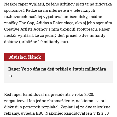
Neskôr raper vyhlásil, že jeho kritikov platí tajná židovská
spoločnosť. Keďže sa na internete a v televíznych
rozhovoroch naďalej vyjadroval antisemitsky, módne
značky The Gap, Adidas a Balenciaga, ako aj jeho agentúra
Creative Artists Agency s ním ukončili spoluprácu. Raper
neskôr vyhlásil, že za jediný deň prišiel o dve miliardy
dolárov (približne 1,9 miliardy eur).
Súvisiaci článok
Raper Ye zo dňa na deň prišiel o štatút miliardára
Keď raper kandidoval na prezidenta v roku 2020,
zorganizoval len jedno zhromaždenie, na ktorom sa pri
diskusii o potratoch rozplakal. Zaplatil aj za dve televízne
reklamy, uviedla BBC. Nakoniec kandidoval len v 12 z 50