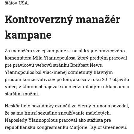
štátov USA.
Kontroverzný manažér
kampane
Za manažéra svojej kampane si najal krajne pravicového
komentátora Mila Yiannopoulosa, ktorý predtým pracoval
pre pravicovú webovú stránku Breitbart News.
Yiannopoulos bol viac-menej odmietnutý hlavným
prúdom konzervatívcov po tom, ako sa v roku 2017 objavilo
video, v ktorom obhajoval sex medzi mladými chlapcami a
staršími mužmi.
Neskôr tieto poznámky označil za čierny humor a povedal,
že sa mu hnusí sexuálne zneužívanie maloletých.
Naposledy Yiannopolous pracoval ako stážista pre
republikánsku kongresmanku Marjorie Taylor Greeneovú.