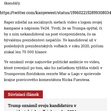
škandály.
https://twitter.com/kanyewest/status/159602215285930803
Raper zdieľal na sociálnych sieťach video s logom svojej
kampane a nápisom Ye24. Tvrdí, že sa Trumpa opýtal, či
by s ním nekandidoval na post viceprezidenta, čo sa
bývalému prezidentovi nepáčilo. Ye kandidoval už v
posledných prezidentských voľbách v roku 2020, pričom
získal len 70 000 hlasov.
Ye oznámil svoje najnovšie politické ambície vo videu,
ktoré zverejnil po tom, ako ho začiatkom týždňa videli v
Trumpovom floridskom rezorte Mar-a-Lago v sprievode
krajne pravicového komentátora Nicka Fuentesa.
Súvisiaci článok
Trump oznámil svoju kandidatúru v