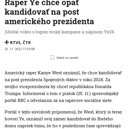
Raper Ye chce opäť
kandidovať na post
amerického prezidenta
Zdieľal video s logom svojej kampane a nápisom Ye24.
RTVS
,
ČTK
25. 11. 2022 17:03:08
Odlož na neskôr
Americký raper Kanye West oznámil, že chce kandidovať
na post prezidenta Spojených štátov v roku 2024. Za
svojho viceprezidenta by chcel republikána Donalda
Trumpa. Informoval o tom v piatok (25. 11.) spravodajský
portál BBC s odvolaním sa na raperove sociálne siete.
Portál v tejto súvislosti pripomenul, že West, ktorý si teraz
hovorí Ye, oznámil svoj zámer kandidovať do Bieleho
domu napriek tomu, že ho v poslednom čase sprevádzajú