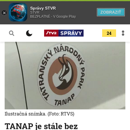
Správy STVR
ZOBRAZIŤ
STVR
BEZPLATNÉ - V Google Play
24
Ilustračná snímka.
(Foto: RTVS)
TANAP je stále bez