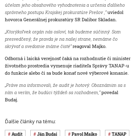
účelom jeho obsahového vyhodnotenia a určenia ďalšieho
správneho postupu Krajskej prokuratúre Prešov ,“
uviedol
hovorca Generálnej prokuratúry SR Dalibor Skladan.
„Ktorýkoľvek orgán nás osloví, tak budeme súčinný. Som
presvedčený, že pravda je na našej strane, nemáme čo
skrývať a svedomie máme čisté“
reagoval Majko.
Odborná i laická verejnosť čaká na rozhodnutie či minister
životného prostredia vymenuje riaditeľa Správy TANAP-u
do funkcie alebo či sa bude konať nové výberové konanie.
„Práve ma informovali, že audit je hotový. Oboznámim sa s
ním a verím, že budúci týždeň sa rozhodnem,“
povedal
Budaj.
Ďalšie články na tému:
audit
Ján Budaj
Pavol Majko
TANAP