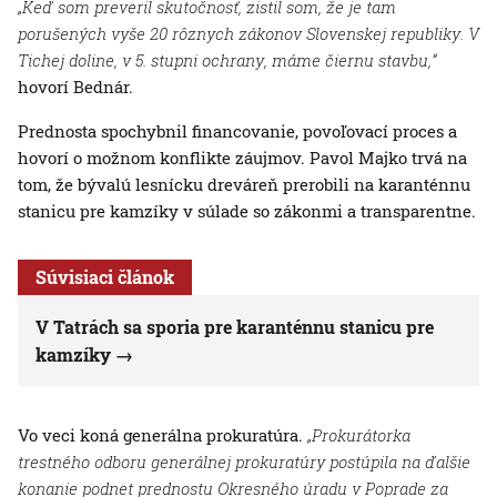
„Keď som preveril skutočnosť, zistil som, že je tam
porušených vyše 20 rôznych zákonov Slovenskej republiky. V
Tichej doline, v 5. stupni ochrany, máme čiernu stavbu,“
hovorí Bednár.
Prednosta spochybnil financovanie, povoľovací proces a
hovorí o možnom konflikte záujmov. Pavol Majko trvá na
tom, že bývalú lesnícku dreváreň prerobili na karanténnu
stanicu pre kamzíky v súlade so zákonmi a transparentne.
Súvisiaci článok
V Tatrách sa sporia pre karanténnu stanicu pre
kamzíky
Vo veci koná generálna prokuratúra.
„Prokurátorka
trestného odboru generálnej prokuratúry postúpila na ďalšie
konanie podnet prednostu Okresného úradu v Poprade za