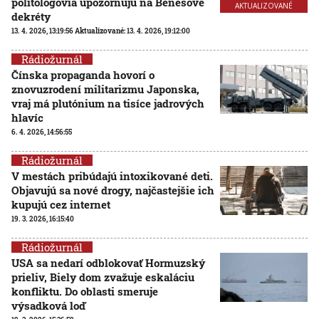
politológovia upozorňujú na Benešove
AKTUALIZOVANÉ
dekréty
13. 4. 2026, 13:19:56
Aktualizované:
13. 4. 2026, 19:12:00
Rádiožurnál
Čínska propaganda hovorí o
znovuzrodení militarizmu Japonska,
vraj má plutónium na tisíce jadrových
hlavíc
6. 4. 2026, 14:56:55
Rádiožurnál
V mestách pribúdajú intoxikované deti.
Objavujú sa nové drogy, najčastejšie ich
kupujú cez internet
19. 3. 2026, 16:15:40
Rádiožurnál
USA sa nedarí odblokovať Hormuzský
prieliv, Biely dom zvažuje eskaláciu
konfliktu. Do oblasti smeruje
výsadková loď