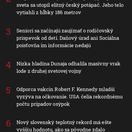
sveta sa utopil elitný český potápač. Jeho telo
vytiahli z hĺbky 186 metrov
Seniori sa začínajú zaujímať o rodičovský
príspevok od detí. Daňový úrad ani Sociálna
poisťovňa im informácie nedajú
Nízka hladina Dunaja odhalila masívny vrak
lode z druhej svetovej vojny
Odporca vakcín Robert F. Kennedy mladší
vyzýva na očkovanie. USA čelia rekordnému
počtu prípadov osýpok
Nový slovenský teplotný rekord má ešte
vyššiu hodnotu, ako sa pôvodne zdalo