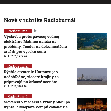
Nové v rubrike Rádiožurnál
Rádiožurnál
Výstavba prečerpávacej vodnej
elektrárne Málinec naráža na
problémy. Tender na dokumentáciu
zrušili pre vysokú cenu
14. 4. 2026, 19:24:48
Rádiožurnál
Rýchle otvorenie Hormuzu je v
nedohľadne, viaceré krajiny sa
pripravujú na krízové scenáre
14. 4. 2026, 15:09:46
Rádiožurnál
Slovensko-maďarské vzťahy budú po
výhre P. Magyara komplikovanejšie,