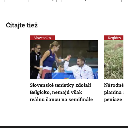
Čítajte tiež
Slovensko
Regióny
Slovenské tenistky zdolali
Národné 
Belgicko, nemajú však
planina a
reálnu šancu na semifinále
peniaze z