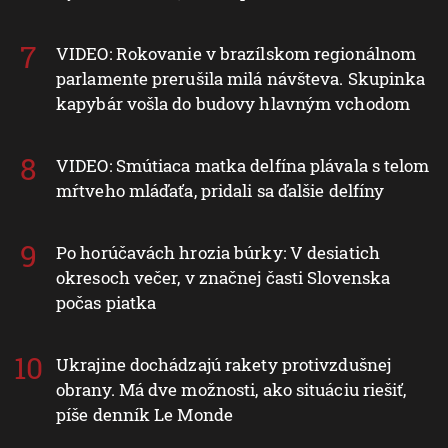
VIDEO: Rokovanie v brazílskom regionálnom
parlamente prerušila milá návšteva. Skupinka
kapybár vošla do budovy hlavným vchodom
VIDEO: Smútiaca matka delfína plávala s telom
mŕtveho mláďaťa, pridali sa ďalšie delfíny
Po horúčavách hrozia búrky: V desiatich
okresoch večer, v značnej časti Slovenska
počas piatka
Ukrajine dochádzajú rakety protivzdušnej
obrany. Má dve možnosti, ako situáciu riešiť,
píše denník Le Monde