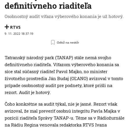
definitívneho riaditeľa
Osobnostný audit víťaza výberového konania je už hotový.
RTVS
9. 11. 2022 18:37:19
Odlož na neskôr
Tatranský národný park (TANAP) stále nemá svojho
definitívneho riaditeľa. Víťazom výberového konania sa
síce stal súčasný riaditeľ Pavol Majko, no minister
životného prostredia Ján Budaj (OĽANO) avizoval v tomto
prípade osobnostný audit pre podnety, ktoré prišli na
rezort. Audit je hotový.
Čoho konkrétne sa audit týkal, nie je jasné. Rezort však
avizoval, že mal preveriť osobnú integritu Pavla Majka v
pozícii riaditeľa Správy TANAP-u. Téme sa v Rádiožurnále
na Rádiu Regina venovala redaktorka RTVS Ivana