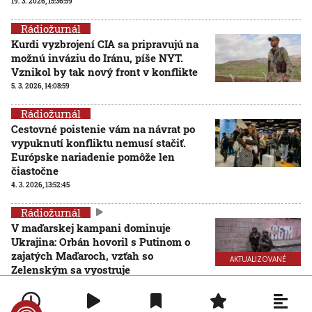
19. 3. 2026, 15:36:59
Rádiožurnál
Kurdi vyzbrojení CIA sa pripravujú na
možnú inváziu do Iránu, píše NYT.
Vznikol by tak nový front v konflikte
5. 3. 2026, 14:08:59
Rádiožurnál
Cestovné poistenie vám na návrat po
vypuknutí konfliktu nemusí stačiť.
Európske nariadenie pomôže len
čiastočne
4. 3. 2026, 13:52:45
Rádiožurnál
V maďarskej kampani dominuje
Ukrajina: Orbán hovoril s Putinom o
zajatých Maďaroch, vzťah so
AKTUALIZOVANÉ
Zelenským sa vyostruje
4. 3. 2026, 10:41:00
Aktualizované:
4. 3. 2026, 12:07:00
Rádiožurnál