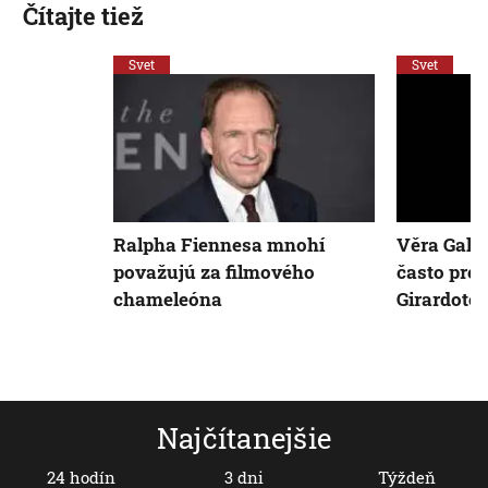
Čítajte tiež
Svet
Svet
Ralpha Fiennesa mnohí
Věra Galat
považujú za filmového
často pre
chameleóna
Girardotov
Najčítanejšie
24 hodín
3 dni
Týždeň