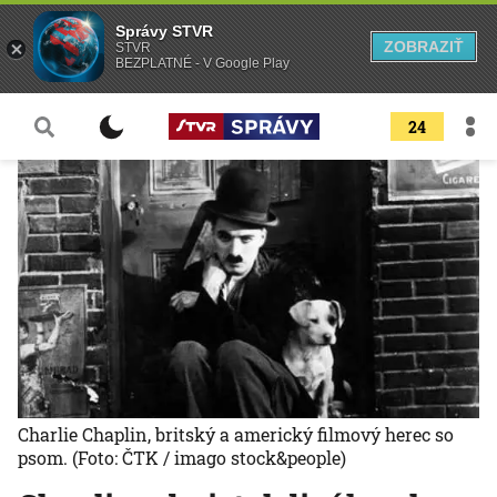
Správy STVR
ZOBRAZIŤ
STVR
BEZPLATNÉ - V Google Play
24
Charlie Chaplin, britský a americký filmový herec so
psom.
(Foto: ČTK / imago stock&people)