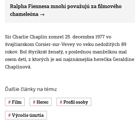
Ralpha Fiennesa mnohí považujú za filmového
chameleóna
Sir Charlie Chaplin zomrel 25. decembra 1977 vo
švajčiarskom Corsier-sur-Vevey vo veku nedožitých 89
rokov. Bol štyrikrát ženatý, s poslednou manželkou mal
osem detí, z ktorých je asi najznámejšia herečka Geraldine
Chaplinová.
Ďalšie články na tému:
film
herec
profil osoby
výročie úmrtia