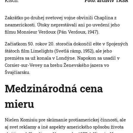
Kisch.
Foto: archvív TASR
Zakrátko po druhej svetovej vojne obvinili Chaplina z
neamerickosti. Útoky neprestávali ani po uvedení jeho
filmu Monsieur Verdoux (Pán Verdoux, 1947).
Začiatkom 50. rokov 20. storočia dokončil ešte v Spojených
štátoch film Limelights (Svetlá rámp, 1952), ale jeho
premiéra sa už konala v Londýne. Napokon sa usadil v
Corsier-sur-Vevey na brehu Ženevského jazera vo
Švajčiarsku.
Medzinárodná cena
mieru
Nielen Komisiu pre skúmanie protiamerickej činnosti, ale
aj svet reklamy a iné aspekty amerického spôsobu života