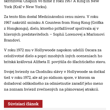
skritizoval Chaplin vo filme z roku 1957 A King in New
York (Kráľ v New Yorku).
Za tento film dostal Medzinárodnú cenu mieru. V roku
1967 nakrútil snímku A Countess from Hong Kong (Grófka
z Hongkongu), dielo, ktorého príťažlivosť spočívala aj v
hlavných predstaviteľoch – Sophii Lorenovej a Marlonovi
Brandovi.
V roku 1972 mu v Hollywoode napokon udelili Oscara za
celoživotné dielo a popri mnohých iných oceneniach ho
britská kráľovná Alžbeta II. povýšila do šľachtického stavu.
Svojej hviezdy na Chodníku slávy v Hollywoode sa dočkal
tiež v roku 1972, ale až po súdnom spore, v ktorom sa
dožadoval odškodného za odmietnutie zaradiť jeho meno
na zoznam hviezd zvečnených na plánovanej atrakcii.
Súvisiaci článok