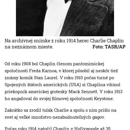
Na archívnej snímke z roku 1914 herec Charlie Chaplin
na neznámom mieste.
Foto: TASR/AP
Od roku 1908 bol Chaplin členom pantomimickej
spoločnosti Freda Karnoa, v ktorej pôsobil aj neskôr tiež
známy komik Stan Laurel. V roku 1910 počas turné po
Spojených štátoch amerických (USA) si Chaplina všimol
priekopník americkej grotesky Mack Sennett. V roku 1913
ho angažoval do svojej filmovej spoločnosti Keystone.
Zakrátko sa zrodil tulák Charlie a spolu s ním prišlo na
svet aj veľké množstvo nezabudnuteľných gagov.
Počas roku 1914 natočil Chaplin v Hollywoode až 35