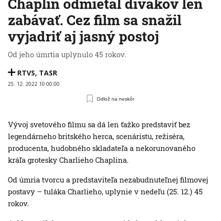
Chaplin odmietal divákov len
zabávať. Cez film sa snažil
vyjadriť aj jasný postoj
Od jeho úmrtia uplynulo 45 rokov.
RTVS
,
TASR
25. 12. 2022 10:00:00
Odlož na neskôr
Vývoj svetového filmu sa dá len ťažko predstaviť bez
legendárneho britského herca, scenáristu, režiséra,
producenta, hudobného skladateľa a nekorunovaného
kráľa grotesky Charlieho Chaplina.
Od úmria tvorcu a predstaviteľa nezabudnuteľnej filmovej
postavy – tuláka Charlieho, uplynie v nedeľu (25. 12.) 45
rokov.