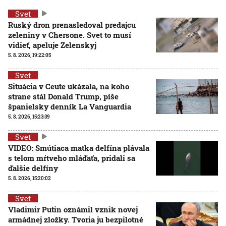
Svet
Ruský dron prenasledoval predajcu
zeleniny v Chersone. Svet to musí
vidieť, apeluje Zelenskyj
5. 8. 2026, 19:22:05
Svet
Situácia v Ceute ukázala, na koho
strane stál Donald Trump, píše
španielsky denník La Vanguardia
5. 8. 2026, 15:23:39
Svet
VIDEO: Smútiaca matka delfína plávala
s telom mŕtveho mláďaťa, pridali sa
ďalšie delfíny
5. 8. 2026, 15:20:02
Svet
Vladimir Putin oznámil vznik novej
armádnej zložky. Tvoria ju bezpilotné