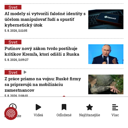
Svet
AI modely si vytvorili falošné identity s
účelom manipulovať ľudí a spustiť
kybernetický útok
5. 8. 2026, 11:11:05
Svet
Putinov nový zákon tvrdo postihuje
kritikov Kremľa, ktorí odišli z Ruska
5. 8. 2026, 11:09:27
Svet
Z práce priamo na vojnu: Ruské firmy
sa pripravujú na mobilizáciu
zamestnancov
5. 8. 2026, 11:06:01
Viac
Videá
Odložené
Najčítanejšie
Po minúte