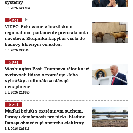
systémy
5. 8. 2026, 14:47:04
Svet
VIDEO: Rokovanie v brazílskom
regionálnom parlamente prerušila milá
návšteva. Skupinka kapybár vošla do
budovy hlavným vchodom
5. 8. 2026, 13:53:13
Svet
Washington Post: Trumpova rétorika už
svetových lídrov nevzrušuje. Jeho
vyhrážky a ultimáta zostávajú
nenaplnené
5. 8. 2026, 12:48:50
Svet
Maďari bojujú s extrémnym suchom.
Firmy i domácnosti pre nízku hladinu
Dunaja obmedzujú spotrebu elektriny
5. 8. 2026, 12:48:12