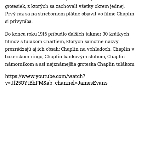
grotesiek, z ktorých sa zachovali všetky okrem jednej.
Prvý raz sa na striebornom plátne objavil vo filme Chaplin
si privyrába.
Do konca roku 1916 pribudlo ďalších takmer 30 krátkych
filmov s tulákom Charliem, ktorých samotné názvy
prezrádzajú aj ich obsah: Chaplin na vohľadoch, Chaplin v
boxerskom ringu, Chaplin bankovým sluhom, Chaplin
námorníkom a asi najznámejšia groteska Chaplin tulákom.
https://www.youtube.com/watch?
v=Jf25OYtBhFM&ab_channel=JamesEvans