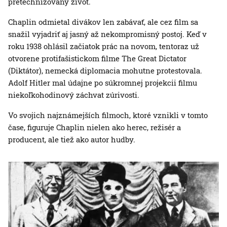
pretechnizovaný život.
Chaplin odmietal divákov len zabávať, ale cez film sa
snažil vyjadriť aj jasný až nekompromisný postoj. Keď v
roku 1938 ohlásil začiatok prác na novom, tentoraz už
otvorene protifašistickom filme The Great Dictator
(Diktátor), nemecká diplomacia mohutne protestovala.
Adolf Hitler mal údajne po súkromnej projekcii filmu
niekoľkohodinový záchvat zúrivosti.
Vo svojich najznámejších filmoch, ktoré vznikli v tomto
čase, figuruje Chaplin nielen ako herec, režisér a
producent, ale tiež ako autor hudby.