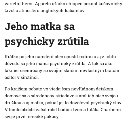
varietní herci. Aj preto už ako chlapec poznal kočovnícky
život a atmosféru anglických kabaretov.
Jeho matka sa
psychicky zrútila
Krátko po jeho narodení otec opustil rodinu a aj z tohto
dôvodu sa jeho mama psychicky zrútila. A tak sa ako
takmer osemročný so svojim starším nevlastným bratom
ocitol v sirotinci.
Po kratšom pobyte vo vtedajšom nevľúdnom detskom
domove sa o súrodencov striedavo staral ich otec svojou
družkou a aj matka, pokiaľ jej to dovoľoval psychický stav.
V tomto období začal robiť budúci tvorca tuláka Charlieho
svoje prvé herecké pokusy.