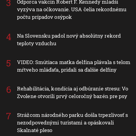
Odporca vakcín Robert F. Kennedy mladší
vyzýva na očkovanie. USA čelia rekordnému
počtu prípadov osýpok
Na Slovensku padol nový absolútny rekord
teploty vzduchu
VIDEO: Smútiaca matka delfína plávala s telom
mŕtveho mláďaťa, pridali sa ďalšie delfíny
Rehabilitácia, kondícia aj odbúranie stresu: Vo
Zvolene otvorili prvý celoročný bazén pre psy
Strážcom národného parku došla trpezlivosť s
nezodpovednými turistami a opáskovali
Skalnaté pleso