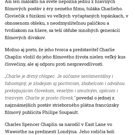
Asi len málokto na svete nepozná jednu z hlavných
filmových postáv z éry nemého filmu, tuláka Charlieho.
Človiečik s fúzikmi vo veľkých vyčaptaných topánkach, v
obnosenom obleku, s neodmysliteľnou paličkou a
tvrdiakom na hlave, sa teší obľube mnohých generácií
filmových divákov.
Možno aj preto, že jeho tvorca a predstaviteľ Charlie
Chaplin vložil do jeho filmového života nielen veľký kus
človečiny, ale aj odporu proti nespravodlivosti.
„Charlie je divný chlapec.
Je súčasne sentimentálny i
ľahostajný, je zlodejom aj poctivcom, zbabelcom i odvahou
prekypujúcim človekom, veselým i smutným, opilcom i
triezvym. Charlie je prosto človek,“
povedal o jednej z
najznámejších postáv strieborného plátna francúzsky
filmový publicita Philipe Soupault.
Charles Spencer Chaplin sa narodil v East Lane vo
Waworthe na predmestí Londýna. Jeho rodičia boli