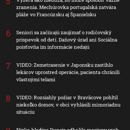
zranenia. Mechúrovka portugalská zatvára
pláže vo Francúzsku aj Španielsku
Seniori sa začínajú zaujímať o rodičovský
príspevok od detí. Daňový úrad ani Sociálna
poisťovňa im informácie nedajú
VIDEO: Zemetrasenie v Japonsku zastihlo
lekárov uprostred operácie, pacienta chránili
vlastnými telami
VIDEO: Rozsiahly požiar v Braväcove pohltil
niekoľko domov, v obci vyhlásili mimoriadnu
situáciu
Nízka hladina Dunaja odhalila masívny vrak