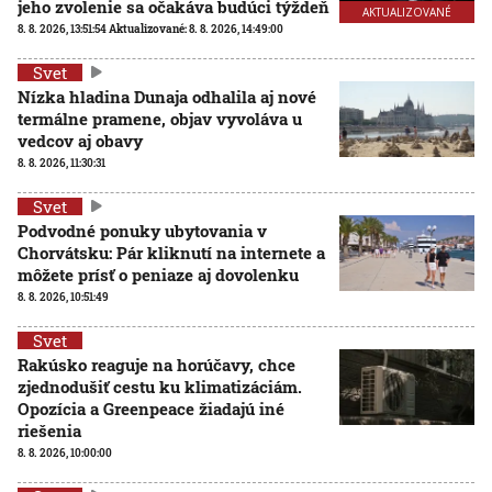
jeho zvolenie sa očakáva budúci týždeň
AKTUALIZOVANÉ
8. 8. 2026, 13:51:54
Aktualizované:
8. 8. 2026, 14:49:00
Svet
Nízka hladina Dunaja odhalila aj nové
termálne pramene, objav vyvoláva u
vedcov aj obavy
8. 8. 2026, 11:30:31
Svet
Podvodné ponuky ubytovania v
Chorvátsku: Pár kliknutí na internete a
môžete prísť o peniaze aj dovolenku
8. 8. 2026, 10:51:49
Svet
Rakúsko reaguje na horúčavy, chce
zjednodušiť cestu ku klimatizáciám.
Opozícia a Greenpeace žiadajú iné
riešenia
8. 8. 2026, 10:00:00