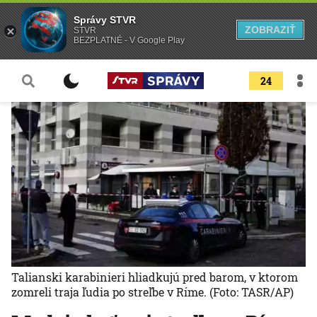
Správy STVR
ZOBRAZIŤ
STVR
BEZPLATNÉ - V Google Play
24
Talianski karabinieri hliadkujú pred barom, v ktorom
zomreli traja ľudia po streľbe v Ríme.
(Foto: TASR/AP)