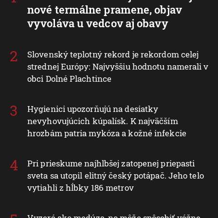
nové termálne pramene, objav
vyvoláva u vedcov aj obavy
Slovenský teplotný rekord je rekordom celej
strednej Európy: Najvyššiu hodnotu namerali v
obci Dolné Plachtince
Hygienici upozorňujú na desiatky
nevyhovujúcich kúpalísk. K najväčším
hrozbám patria mykóza a kožné infekcie
Pri prieskume najhlbšej zatopenej priepasti
sveta sa utopil elitný český potápač. Jeho telo
vytiahli z hĺbky 186 metrov
Vyzerá ako medúza, no môže spôsobiť vážne