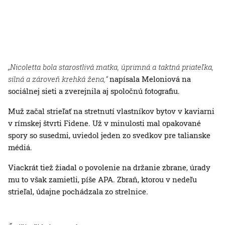
„Nicoletta bola starostlivá matka, úprimná a taktná priateľka,
silná a zároveň krehká žena,“
napísala Meloniová na
sociálnej sieti a zverejnila aj spoločnú fotografiu.
Muž začal strieľať na stretnutí vlastníkov bytov v kaviarni
v rímskej štvrti Fidene. Už v minulosti mal opakované
spory so susedmi, uviedol jeden zo svedkov pre talianske
médiá.
Viackrát tiež žiadal o povolenie na držanie zbrane, úrady
mu to však zamietli, píše APA. Zbraň, ktorou v nedeľu
strieľal, údajne pochádzala zo strelnice.