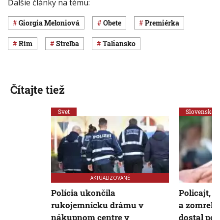
Ďalšie články na tému:
Giorgia Meloniová
obete
premiérka
Rím
streľba
Taliansko
Čítajte tiež
Svet
Slovensko
AKTUALIZOVANÉ
Polícia ukončila
Policajt, k
rukojemnícku drámu v
a zomrel p
nákupnom centre v
dostal po