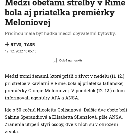
Medzi obeťami streľby v Ríme
bola aj priateľka premiérky
Meloniovej
Príčinou mala byť hádka medzi obyvateľmi bytovky.
RTVS
,
TASR
12. 12. 2022 10:05:10
Odlož na neskôr
Medzi tromi ženami, ktoré prišli o život v nedeľu (11. 12.)
pri streľbe v kaviarni v Ríme, bola aj priateľka talianskej
premiérky Giorgie Meloniovej. V pondelok (12. 12.) o tom
informovali agentúry APA a ANSA.
Ide o 50-ročnú Nicolettu Golisanovú. Ďalšie dve obete boli
Sabina Sperandiová a Elisabetta Silenziová, píše ANSA.
Zranenia utrpeli štyri osoby, dve z nich sú v ohrození
života.