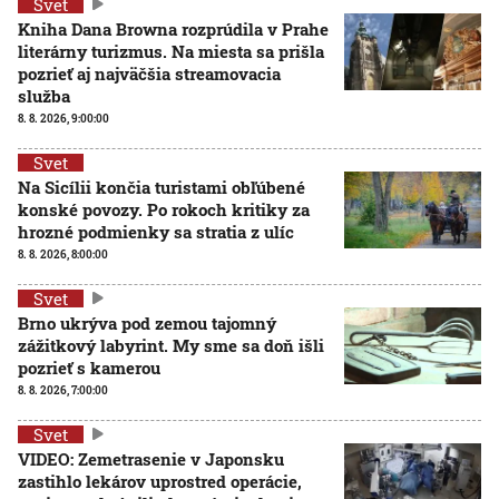
Svet
Kniha Dana Browna rozprúdila v Prahe
literárny turizmus. Na miesta sa prišla
pozrieť aj najväčšia streamovacia
služba
8. 8. 2026, 9:00:00
Svet
Na Sicílii končia turistami obľúbené
konské povozy. Po rokoch kritiky za
hrozné podmienky sa stratia z ulíc
8. 8. 2026, 8:00:00
Svet
Brno ukrýva pod zemou tajomný
zážitkový labyrint. My sme sa doň išli
pozrieť s kamerou
8. 8. 2026, 7:00:00
Svet
VIDEO: Zemetrasenie v Japonsku
zastihlo lekárov uprostred operácie,