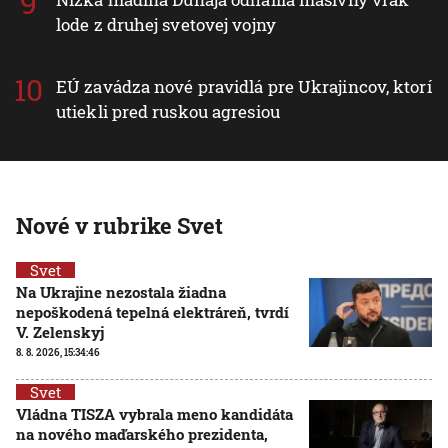
lode z druhej svetovej vojny
EÚ zavádza nové pravidlá pre Ukrajincov, ktorí
utiekli pred ruskou agresiou
Nové v rubrike Svet
Svet
Na Ukrajine nezostala žiadna
nepoškodená tepelná elektráreň, tvrdí
V. Zelenskyj
8. 8. 2026, 15:34:46
Svet
Vládna TISZA vybrala meno kandidáta
na nového maďarského prezidenta,